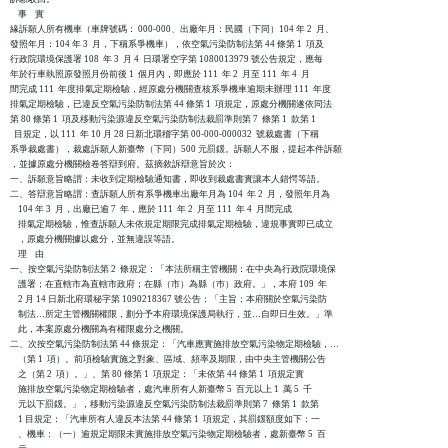
    事    實

緣訴願人所有機車（車牌號碼： 000-000、出廠年月：民國（下同）104 年 2  月、

發照年月：104 年 3  月，下稱系爭機車），依空氣污染防制法第 44 條第 1  項及

行政院環境保護署 108  年 3  月 4  日環署空字第 1080013979 號公告規定，應每

年於行車執照原發照月份前後 1  個月內，即應於 111  年 2  月至 111  年 4  月

間完成 111  年度排氣定期檢驗，經原處分機關查核系爭機車逾期未辦理 111  年度

排氣定期檢驗，已違反空氣污染防制法第 44 條第 1  項規定，原處分機關遂依同法

第 80 條第 1  項及移動污染源違反空氣污染防制法裁罰準則第 7  條第 1  款第 1

  目規定，以 111  年 10 月 28 日新北環稽字第 00-000-000032  號裁處書（下稱

系爭裁處書），裁處訴願人新臺幣（下同）500 元罰鍰。訴願人不服，提起本件訴願

，並據原處分機關檢卷答辯到府。茲摘敘訴辯意旨於次：

一、訴願意旨略謂：未收到定期檢驗通知書，即收到裁處書實讓本人錯愕等語。

二、答辯意旨略謂：查訴願人所有系爭機車出廠年月為 104  年 2  月，發照年月為

    104 年 3  月，出廠已逾 7  年，應於 111  年 2  月至 111  年 4  月間完成

    排氣定期檢驗，惟查訴願人未依規定期限完成排氣定期檢驗，違規事實即已成立

    ，原處分機關據以處分，並無違誤等語。

    理    由

一、按空氣污染防制法第 2  條規定：「本法所稱主管機關：在中央為行政院環境保

    護署；在直轄市為直轄市政府；在縣（市）為縣（巿）政府。」，本府 109  年

    2 月 14 日新北府環秘字第 1090218367 號公告：「主旨：本府關於空氣污染防

    制法…所定主管機關權限，劃分予本府環境保護局執行，並…自即日生效。」準

    此，本案原處分機關為有權限處分之機關。

二、次按空氣污染防制法第 44 條規定：「汽車應實施排放空氣污染物定期檢驗，…

    （第 1  項）。前項檢驗實施之對象、區域、頻率及期限，由中央主管機關公告

    之（第 2  項）。」、第 80 條第 1  項規定：「未依第 44 條第 1  項規定實

    施排放空氣污染物定期檢驗者，處汽車所有人新臺幣 5  百元以上 1  萬 5  千

    元以下罰鍰。」，移動污染源違反空氣污染防制法裁罰準則第 7  條第 1  款第

    1 目規定：「汽車所有人違反本法第 44 條第 1  項規定，其罰鍰額度如下：一

    、機車：（一）逾規定期限未實施排放空氣污染物定期檢驗者，處新臺幣 5  百
