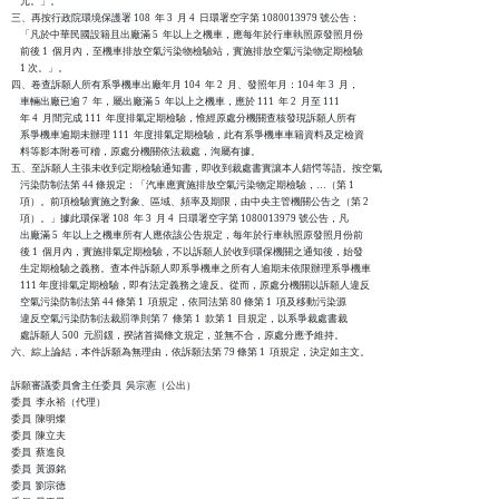
    元。」。

三、再按行政院環境保護署 108  年 3  月 4  日環署空字第 1080013979 號公告：

    「凡於中華民國設籍且出廠滿 5  年以上之機車，應每年於行車執照原發照月份

    前後 1  個月內，至機車排放空氣污染物檢驗站，實施排放空氣污染物定期檢驗

    1 次。」。

四、卷查訴願人所有系爭機車出廠年月 104  年 2  月、發照年月：104 年 3  月，

    車輛出廠已逾 7  年，屬出廠滿 5  年以上之機車，應於 111  年 2  月至 111

    年 4  月間完成 111  年度排氣定期檢驗，惟經原處分機關查核發現訴願人所有

    系爭機車逾期未辦理 111  年度排氣定期檢驗，此有系爭機車車籍資料及定檢資

    料等影本附卷可稽，原處分機關依法裁處，洵屬有據。

五、至訴願人主張未收到定期檢驗通知書，即收到裁處書實讓本人錯愕等語。按空氣

    污染防制法第 44 條規定：「汽車應實施排放空氣污染物定期檢驗，…（第 1

    項）。前項檢驗實施之對象、區域、頻率及期限，由中央主管機關公告之（第 2

    項）。」據此環保署 108  年 3  月 4  日環署空字第 1080013979 號公告，凡

    出廠滿 5  年以上之機車所有人應依該公告規定，每年於行車執照原發照月份前

    後 1  個月內，實施排氣定期檢驗，不以訴願人於收到環保機關之通知後，始發

    生定期檢驗之義務。查本件訴願人即系爭機車之所有人逾期未依限辦理系爭機車

    111 年度排氣定期檢驗，即有法定義務之違反。從而，原處分機關以訴願人違反

    空氣污染防制法第 44 條第 1  項規定，依同法第 80 條第 1  項及移動污染源

    違反空氣污染防制法裁罰準則第 7  條第 1  款第 1  目規定，以系爭裁處書裁

    處訴願人 500  元罰鍰，揆諸首揭條文規定，並無不合，原處分應予維持。

六、綜上論結，本件訴願為無理由，依訴願法第 79 條第 1  項規定，決定如主文。

訴願審議委員會主任委員  吳宗憲（公出）

委員  李永裕（代理）

委員  陳明燦

委員  陳立夫

委員  蔡進良

委員  黃源銘

委員  劉宗德
