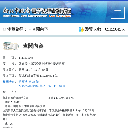
跳至主要內容
瀏覽路徑： >
查閱內容
瀏覽人數：69159645人
查閱內容
案
號：
1111071268
要
旨：
因違反空氣污染防制法事件提起訴願
發文日期：
民國 111 年 12 月 30 日
發文字號：
新北府訴決字第 1112266674 號
相關法條
：
訴願法 第 79 條
空氣污染防制法 第 2、36、44、80 條
全
文：
新北市政府訴願決定書                                  案號：1111071268  號

    訴願人  鄭○仁

    原處分機關  新北市政府環境保護局

上列訴願人因違反空氣污染防制法事件，不服原處分機關民國 111  年 10 月 28 日

新北環稽字第 00-000-000032  號裁處書所為之處分，提起訴願一案，本府依法決定

如下：

    主    文

訴願駁回。
