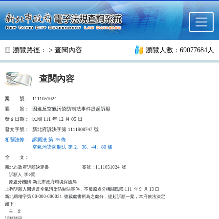
跳至主要內容
瀏覽路徑： >
查閱內容
瀏覽人數：69077684人
查閱內容
案
號：
1111051024
要
旨：
因違反空氣污染防制法事件提起訴願
發文日期：
民國 111 年 12 月 05 日
發文字號：
新北府訴決字第 1111908747 號
相關法條
：
訴願法 第 79 條
空氣污染防制法 第 2、36、44、80 條
全
文：
新北市政府訴願決定書                                  案號：1111051024  號

    訴願人  李○賢

    原處分機關  新北市政府環境保護局

上列訴願人因違反空氣污染防制法事件，不服原處分機關民國 111  年 9  月 13 日

新北環稽字第 00-000-000031  號裁處書所為之處分，提起訴願一案，本府依法決定

如下：

    主    文

訴願駁回。
