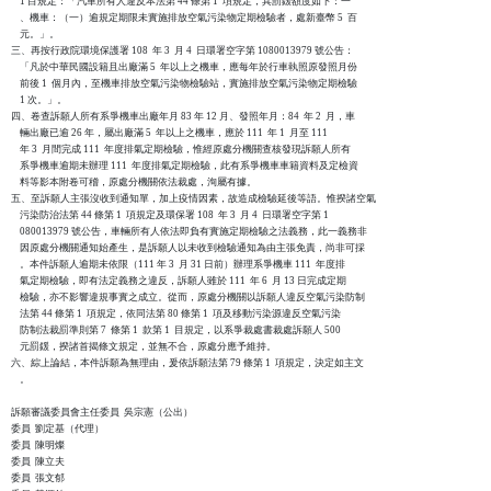
    1 目規定：「汽車所有人違反本法第 44 條第 1  項規定，其罰鍰額度如下：一

    、機車：（一）逾規定期限未實施排放空氣污染物定期檢驗者，處新臺幣 5  百

    元。」。

三、再按行政院環境保護署 108  年 3  月 4  日環署空字第 1080013979 號公告：

    「凡於中華民國設籍且出廠滿 5  年以上之機車，應每年於行車執照原發照月份

    前後 1  個月內，至機車排放空氣污染物檢驗站，實施排放空氣污染物定期檢驗

    1 次。」。

四、卷查訴願人所有系爭機車出廠年月 83 年 12 月、發照年月：84  年 2  月，車

    輛出廠已逾 26 年，屬出廠滿 5  年以上之機車，應於 111  年 1  月至 111

    年 3  月間完成 111  年度排氣定期檢驗，惟經原處分機關查核發現訴願人所有

    系爭機車逾期未辦理 111  年度排氣定期檢驗，此有系爭機車車籍資料及定檢資

    料等影本附卷可稽，原處分機關依法裁處，洵屬有據。

五、至訴願人主張沒收到通知單，加上疫情因素，故造成檢驗延後等語。惟揆諸空氣

    污染防治法第 44 條第 1  項規定及環保署 108  年 3  月 4  日環署空字第 1

    080013979 號公告，車輛所有人依法即負有實施定期檢驗之法義務，此一義務非

    因原處分機關通知始產生，是訴願人以未收到檢驗通知為由主張免責，尚非可採

    。本件訴願人逾期未依限（111 年 3  月 31 日前）辦理系爭機車 111  年度排

    氣定期檢驗，即有法定義務之違反，訴願人雖於 111  年 6  月 13 日完成定期

    檢驗，亦不影響違規事實之成立。從而，原處分機關以訴願人違反空氣污染防制

    法第 44 條第 1  項規定，依同法第 80 條第 1  項及移動污染源違反空氣污染

    防制法裁罰準則第 7  條第 1  款第 1  目規定，以系爭裁處書裁處訴願人 500

    元罰鍰，揆諸首揭條文規定，並無不合，原處分應予維持。

六、綜上論結，本件訴願為無理由，爰依訴願法第 79 條第 1  項規定，決定如主文

    。

訴願審議委員會主任委員  吳宗憲（公出）

委員  劉定基（代理）

委員  陳明燦

委員  陳立夫

委員  張文郁
