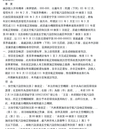
    事    實

緣訴願人所有機車（車牌號碼： 000-000、出廠年月：民國（下同）83  年 12 月、

發照年月：84  年 2  月，下稱系爭機車），依空氣污染防制法第 44 條第 1  項及

行政院環境保護署 108  年 3  月 4  日環署空字第 1080013979 號公告規定，應每

年於行車執照原發照月份前後 1  個月內，即應於 111  年 1  月至 111  年 3  月

間完成 111  年度排氣定期檢驗，經原處分機關查核系爭機車逾期未辦理 111  年度

排氣定期檢驗，已違反空氣污染防制法第 44 條第 1  項規定，原處分機關遂依同法

第 80 條第 1  項及移動污染源違反空氣污染防制法裁罰準則第 7  條第 1  款第 1

  目規定，以 111  年 9  月 13 日新北環稽字第 00-000-000031  號裁處書（下稱

系爭裁處書），裁處訴願人新臺幣（下同）500 元罰鍰。訴願人不服，提起本件訴願

，並據原處分機關檢卷答辯到府。茲摘敘訴辯意旨於次：

一、訴願意旨略謂：沒收到通知單，加上疫情因素，故造成檢驗延後等語。

二、答辯意旨略謂：查系爭車輛應於每年 1  至 3  月完成定期檢驗，惟查 111  年

    未辦理定期檢驗，此有環保署機車排氣定期檢驗資訊管理系統查詢資料可稽，違

    規事實明確。另依規定訴願人有主動實施定期檢驗之義務，無待通知始得為之，

    本局寄送定檢通知單係屬提醒通知服務，並非法定通知，亦非定檢要件。訴願人

    雖於 111  年 6  月 13 日完成 111  年度排氣定期檢驗，惟僅屬事後改善行為

    ，尚難解免違規責任，本局處分並無違誤等語。

    理    由

一、按空氣污染防制法第 2  條規定：「本法所稱主管機關：在中央為行政院環境保

    護署；在直轄市為直轄市政府；在縣（市）為縣（巿）政府。」，本府 109  年

    2 月 14 日新北府環秘字第 1090218367 號公告：「主旨：本府關於空氣污染防

    制法…所定主管機關權限，劃分予本府環境保護局執行，並…自即日生效。」準

    此，本案原處分機關為有權限處分之機關。

二、次按空氣污染防制法第 44 條規定：「汽車應實施排放空氣污染物定期檢驗，…

    （第 1  項）。前項檢驗實施之對象、區域、頻率及期限，由中央主管機關公告

    之（第 2  項）。」、第 80 條第 1  項規定：「未依第 44 條第 1  項規定實

    施排放空氣污染物定期檢驗者，處汽車所有人新臺幣 5  百元以上 1  萬 5  千

    元以下罰鍰。」，移動污染源違反空氣污染防制法裁罰準則第 7  條第 1  款第
