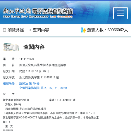
跳至主要內容
瀏覽路徑： >
查閱內容
瀏覽人數：69066062人
查閱內容
案
號：
1111121020
要
旨：
因違反空氣污染防制法事件提起訴願
發文日期：
民國 111 年 10 月 26 日
發文字號：
新北府訴決字第 1111899612 號
相關法條
：
訴願法 第 79 條
空氣污染防制法 第 2、36、44、80 條
全
文：
新北市政府訴願決定書                                  案號：1111121020  號

    訴願人  陳○梅

    原處分機關  新北市政府環境保護局

上列訴願人因違反空氣污染防制法事件，不服原處分機關民國 111  年 8  月 15 日

新北環稽字第 00-000-000076  號裁處書所為之處分，提起訴願一案，本府依法決定

如下：

    主    文

訴願駁回。
