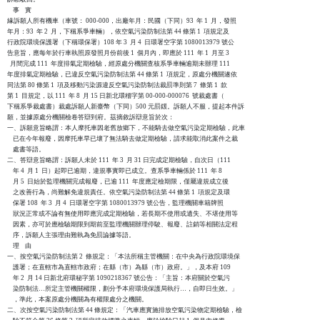
    事    實

緣訴願人所有機車（車號： 000-000，出廠年月：民國（下同）93  年 1  月，發照

年月：93  年 2  月，下稱系爭車輛），依空氣污染防制法第 44 條第 1  項規定及

行政院環境保護署（下稱環保署）108 年 3  月 4  日環署空字第 1080013979 號公

告意旨，應每年於行車執照原發照月份前後 1  個月內，即應於 111  年 1  月至 3

  月間完成 111  年度排氣定期檢驗，經原處分機關查核系爭車輛逾期未辦理 111

年度排氣定期檢驗，已違反空氣污染防制法第 44 條第 1  項規定，原處分機關遂依

同法第 80 條第 1  項及移動污染源違反空氣污染防制法裁罰準則第 7  條第 1  款

第 1  目規定，以 111  年 8  月 15 日新北環稽字第 00-000-000076  號裁處書（

下稱系爭裁處書）裁處訴願人新臺幣（下同）500 元罰鍰。訴願人不服，提起本件訴

願，並據原處分機關檢卷答辯到府。茲摘敘訴辯意旨於次：

一、訴願意旨略謂：本人摩托車因老舊放鄉下，不能騎去做空氣污染定期檢驗，此車

    已在今年報廢，因摩托車早已壞了無法騎去做定期檢驗，請求能取消此案件之裁

    處書等語。

二、答辯意旨略謂：訴願人未於 111  年 3  月 31 日完成定期檢驗，自次日（111

    年 4  月 1  日）起即已逾期，違規事實即已成立。查系爭車輛係於 111  年 8

    月 5  日始於監理機關完成報廢，已逾 111  年度應定檢期限，僅屬違規成立後

    之改善行為，尚難解免違規責任。依空氣污染防制法第 44 條第 1  項規定及環

    保署 108  年 3  月 4  日環署空字第 1080013979 號公告，監理機關車籍牌照

    狀況正常或不論有無使用即應完成定期檢驗，若長期不使用或遺失、不堪使用等

    因素，亦可於應檢驗期限到期前至監理機關辦理停駛、報廢、註銷等相關法定程

    序，訴願人主張理由難執為免罰論據等語。

    理    由

一、按空氣污染防制法第 2  條規定：「本法所稱主管機關：在中央為行政院環境保

    護署；在直轄市為直轄市政府；在縣（市）為縣（市）政府。」，及本府 109

    年 2  月 14 日新北府環秘字第 1090218367 號公告：「主旨：本府關於空氣污

    染防制法…所定主管機關權限，劃分予本府環境保護局執行…，自即日生效。」

    ，準此，本案原處分機關為有權限處分之機關。

二、次按空氣污染防制法第 44 條規定：「汽車應實施排放空氣污染物定期檢驗，檢
