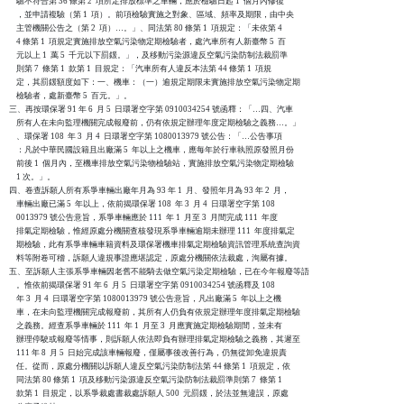
    驗不符合第 36 條第 2  項所定排放標準之車輛，應於檢驗日起 1  個月內修復

    ，並申請複驗（第 1  項）。前項檢驗實施之對象、區域、頻率及期限，由中央

    主管機關公告之（第 2  項）…。」、同法第 80 條第 1  項規定：「未依第 4

    4 條第 1  項規定實施排放空氣污染物定期檢驗者，處汽車所有人新臺幣 5  百

    元以上 1  萬 5  千元以下罰鍰。」，及移動污染源違反空氣污染防制法裁罰準

    則第 7  條第 1  款第 1  目規定：「汽車所有人違反本法第 44 條第 1  項規

    定，其罰鍰額度如下：一、機車：（一）逾規定期限未實施排放空氣污染物定期

    檢驗者，處新臺幣 5  百元。」。

三、再按環保署 91 年 6  月 5  日環署空字第 0910034254 號函釋：「…四、汽車

    所有人在未向監理機關完成報廢前，仍有依規定辦理年度定期檢驗之義務…。」

    、環保署 108  年 3  月 4  日環署空字第 1080013979 號公告：「…公告事項

    ：凡於中華民國設籍且出廠滿 5  年以上之機車，應每年於行車執照原發照月份

    前後 1  個月內，至機車排放空氣污染物檢驗站，實施排放空氣污染物定期檢驗

    1 次。」。

四、卷查訴願人所有系爭車輛出廠年月為 93 年 1  月、發照年月為 93 年 2  月，

    車輛出廠已滿 5  年以上，依前揭環保署 108  年 3  月 4  日環署空字第 108

    0013979 號公告意旨，系爭車輛應於 111  年 1  月至 3  月間完成 111  年度

    排氣定期檢驗，惟經原處分機關查核發現系爭車輛逾期未辦理 111  年度排氣定

    期檢驗，此有系爭車輛車籍資料及環保署機車排氣定期檢驗資訊管理系統查詢資

    料等附卷可稽，訴願人違規事證應堪認定，原處分機關依法裁處，洵屬有據。

五、至訴願人主張系爭車輛因老舊不能騎去做空氣污染定期檢驗，已在今年報廢等語

    。惟依前揭環保署 91 年 6  月 5  日環署空字第 0910034254 號函釋及 108

    年 3  月 4  日環署空字第 1080013979 號公告意旨，凡出廠滿 5  年以上之機

    車，在未向監理機關完成報廢前，其所有人仍負有依規定辦理年度排氣定期檢驗

    之義務。經查系爭車輛於 111  年 1  月至 3  月應實施定期檢驗期間，並未有

    辦理停駛或報廢等情事，則訴願人依法即負有辦理排氣定期檢驗之義務，其遲至

    111 年 8  月 5  日始完成該車輛報廢，僅屬事後改善行為，仍無從卸免違規責

    任。從而，原處分機關以訴願人違反空氣污染防制法第 44 條第 1  項規定，依

    同法第 80 條第 1  項及移動污染源違反空氣污染防制法裁罰準則第 7  條第 1

    款第 1  目規定，以系爭裁處書裁處訴願人 500  元罰鍰，於法並無違誤，原處
