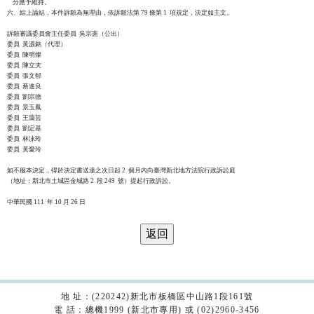
    分應予維持。

六、綜上論結，本件訴願為無理由，依訴願法第 79 條第 1  項規定，決定如主文。

訴願審議委員會主任委員  吳宗憲（公出）

委員  黃源銘（代理）

委員  陳明燦

委員  陳立夫

委員  張文郁

委員  蔡進良

委員  劉宗德

委員  景玉鳳

委員  王藹芸

委員  劉定基

委員  林泳玲

委員  黃愛玲

如不服本決定，得於決定書送達之次日起 2  個月內向臺灣新北地方法院行政訴訟庭

（地址：新北市土城區金城路 2  段 249  號）提起行政訴訟。

地 址：(220242)新北市板橋區中山路1段161號
電 話：總機1999 (新北市專用) 或 (02)2960-3456