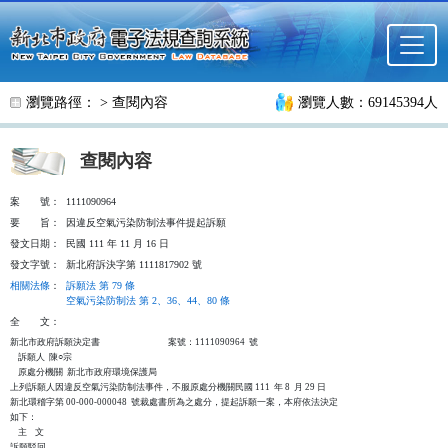
跳至主要內容
瀏覽路徑： >
查閱內容
瀏覽人數：69145394人
查閱內容
案
號：
1111090964
要
旨：
因違反空氣污染防制法事件提起訴願
發文日期：
民國 111 年 11 月 16 日
發文字號：
新北府訴決字第 1111817902 號
相關法條
：
訴願法 第 79 條
空氣污染防制法 第 2、36、44、80 條
全
文：
新北市政府訴願決定書                                  案號：1111090964  號

    訴願人  陳○宗

    原處分機關  新北市政府環境保護局

上列訴願人因違反空氣污染防制法事件，不服原處分機關民國 111  年 8  月 29 日

新北環稽字第 00-000-000048  號裁處書所為之處分，提起訴願一案，本府依法決定

如下：

    主    文

訴願駁回。
