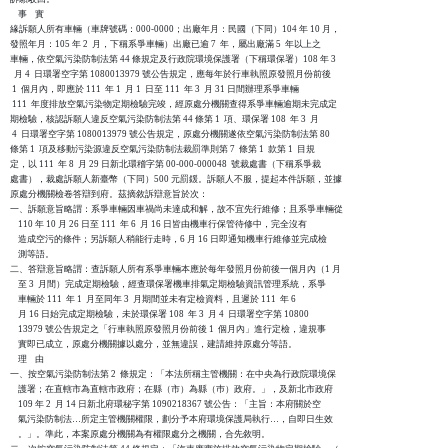
    事    實

緣訴願人所有車輛（車牌號碼：000-0000；出廠年月：民國（下同）104 年 10 月，

發照年月：105 年 2  月，下稱系爭車輛）出廠已逾 7  年，屬出廠滿 5  年以上之

車輛，依空氣污染防制法第 44 條規定及行政院環境保護署（下稱環保署）108 年 3

  月 4  日環署空字第 1080013979 號公告規定，應每年於行車執照原發照月份前後

 1  個月內，即應於 111  年 1  月 1  日至 111  年 3  月 31 日間辦理系爭車輛

 111  年度排放空氣污染物定期檢驗完竣，經原處分機關查得系爭車輛逾期未完成定

期檢驗，核認訴願人違反空氣污染防制法第 44 條第 1  項、環保署 108  年 3  月

 4  日環署空字第 1080013979 號公告規定，原處分機關遂依空氣污染防制法第 80

條第 1  項及移動污染源違反空氣污染防制法裁罰準則第 7  條第 1  款第 1  目規

定，以 111  年 8  月 29 日新北環稽字第 00-000-000048  號裁處書（下稱系爭裁

處書），裁處訴願人新臺幣（下同）500 元罰鍰。訴願人不服，提起本件訴願，並據

原處分機關檢卷答辯到府。茲摘敘訴辯意旨於次：

一、訴願意旨略謂：系爭車輛因車禍尚未達成和解，故不宜先行維修；且系爭車輛從

    110 年 10 月 26 日至 111  年 6  月 16 日皆由機車行保管待修中，完全沒有

    造成空污的條件；另訴願人稍能行走時，6 月 16 日即通知機車行維修並完成檢

    測等語。

二、答辯意旨略謂：查訴願人所有系爭車輛本應於每年發照月份前後一個月內（1 月

    至 3  月間）完成定期檢驗，經查環保署機車排氣定期檢驗資訊管理系統，系爭

    車輛於 111  年 1  月至同年 3  月期間並未有定檢資料，且遲於 111  年 6

    月 16 日始完成定期檢驗，未於環保署 108  年 3  月 4  日環署空字第 10800

    13979 號公告規定之「行車執照原發照月份前後 1  個月內」進行定檢，違規事

    實即已成立，原處分機關據以處分，並無違誤，建請維持原處分等語。

    理    由

一、按空氣污染防制法第 2  條規定：「本法所稱主管機關：在中央為行政院環境保

    護署；在直轄市為直轄市政府；在縣（市）為縣（巿）政府。」，及新北市政府

    109 年 2  月 14 日新北府環秘字第 1090218367 號公告：「主旨：本府關於空

    氣污染防制法…所定主管機關權限，劃分予本府環境保護局執行…，自即日生效

    。」。準此，本案原處分機關為有權限處分之機關，合先敘明。
