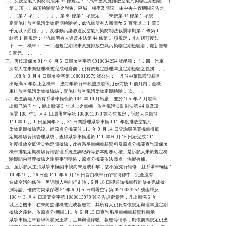
二、次按空氣污染防制法第 44 條規定：「汽車應實施排放空氣污染物定期檢驗…（

    第 1  項）。前項檢驗實施之對象、區域、頻率及期限，由中央主管機關公告之

    。（第 2  項）。…。」、第 80 條第 1  項規定：「未依第 44 條第 1  項規

    定實施排放空氣污染物定期檢驗者，處汽車所有人新臺幣 5  百元以上 1  萬 5

    千元以下罰鍰。」、及移動污染源違反空氣污染防制法裁罰準則第 7  條第 1

    款第 1  目規定：「汽車所有人違反本法第 44 條第 1  項規定，其罰鍰額度如

    下：一、機車：（一）逾規定期限未實施排放空氣污染物定期檢驗者，處新臺幣

    5 百元。…。」。

三、再按環保署 91 年 6  月 5  日環署空字第 0910034254 號函釋：「…四、汽車

    所有人在未向監理機關完成報廢前，仍有依規定辦理年度定期檢驗之義務…。」

    、108 年 3  月 4  日環署空字第 1080013979 號公告：「凡於中華民國設籍且

    出廠滿 5  年以上之機車，應每年於行車執照原發照月份前後 1  個月內，至機

    車排放空氣污染物檢驗站，實施排放空氣污染物定期檢驗 1  次。」。

四、卷查訴願人所有系爭車輛係於 104  年 10 月出廠，並於 105  年 2  月發照，

    出廠已逾 7  年，屬出廠滿 5  年以上之車輛，依空氣污染防制法第 44 條及環

    保署 108  年 3  月 4  日環署空字第 1080013979 號公告規定，訴願人原應於

    111 年 1  月 1  日至同年 3  月 31 日間辦理系爭車輛 111  年度排放空氣污

    染物定期檢驗完竣。經原處分機關於 111  年 9  月 14 日查詢環保署機車排氣

    定期檢驗資訊管理系統，查得系爭車輛遲於 111  年 6  月 16 日始完成 111

    年度排放空氣污染物定期檢驗，此有系爭車輛車籍資料及原處分機關查詢環保署

    機車排氣定期檢驗資訊管理系統查詢紀錄等影本附卷可稽。是訴願人未於規定檢

    驗期間內辦理檢驗之違規事證明確，原處分機關依法裁處，洵屬有據。

五、至訴願人主張系爭車輛因車禍尚未達成和解，故不宜先行維修；且系爭車輛從 1

    10  年 10 月 26 日至 111  年 6  月 16 日皆由機車行保管待修中，完全沒有

    造成空污的條件；另訴願人稍能行走時，6 月 16 日即通知機車行維修並完成檢

    測等語。惟依前揭環保署 91 年 6  月 5  日環署空字第 0910034254 號函釋及

    108 年 3  月 4  日環署空字第 1080013979 號公告規定意旨，凡出廠滿 5  年

    以上之機車，在未向監理機關完成報廢前，其所有人仍負有依規定辦理年度定期

    檢驗之義務。依原處分機關 111  年 6  月 15 日查詢系爭車輛車籍資料顯示，

    系爭車輛之車籍牌照狀況正常，且無辦理停駛、報廢等情事，則依前揭規定仍應
