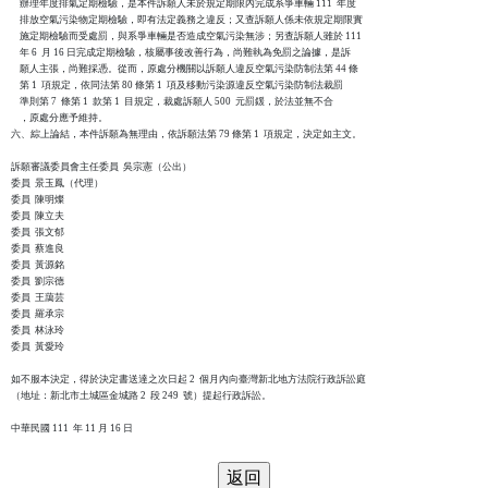
    辦理年度排氣定期檢驗，是本件訴願人未於規定期限內完成系爭車輛 111  年度

    排放空氣污染物定期檢驗，即有法定義務之違反；又查訴願人係未依規定期限實

    施定期檢驗而受處罰，與系爭車輛是否造成空氣污染無涉；另查訴願人雖於 111

    年 6  月 16 日完成定期檢驗，核屬事後改善行為，尚難執為免罰之論據，是訴

    願人主張，尚難採憑。從而，原處分機關以訴願人違反空氣污染防制法第 44 條

    第 1  項規定，依同法第 80 條第 1  項及移動污染源違反空氣污染防制法裁罰

    準則第 7  條第 1  款第 1  目規定，裁處訴願人 500  元罰鍰，於法並無不合

    ，原處分應予維持。

六、綜上論結，本件訴願為無理由，依訴願法第 79 條第 1  項規定，決定如主文。

訴願審議委員會主任委員  吳宗憲（公出）

委員  景玉鳳（代理）

委員  陳明燦

委員  陳立夫

委員  張文郁

委員  蔡進良

委員  黃源銘

委員  劉宗德

委員  王藹芸

委員  羅承宗

委員  林泳玲

委員  黃愛玲

如不服本決定，得於決定書送達之次日起 2  個月內向臺灣新北地方法院行政訴訟庭

（地址：新北市土城區金城路 2  段 249  號）提起行政訴訟。
