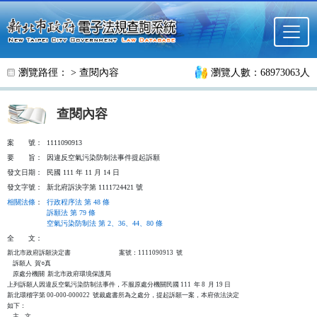
跳至主要內容
瀏覽路徑： >
查閱內容
瀏覽人數：68973063人
查閱內容
案
號：
1111090913
要
旨：
因違反空氣污染防制法事件提起訴願
發文日期：
民國 111 年 11 月 14 日
發文字號：
新北府訴決字第 1111724421 號
相關法條
：
行政程序法 第 48 條
訴願法 第 79 條
空氣污染防制法 第 2、36、44、80 條
全
文：
新北市政府訴願決定書                                  案號：1111090913  號

    訴願人  賀○真

    原處分機關  新北市政府環境保護局

上列訴願人因違反空氣污染防制法事件，不服原處分機關民國 111  年 8  月 19 日

新北環稽字第 00-000-000022  號裁處書所為之處分，提起訴願一案，本府依法決定

如下：

    主    文
