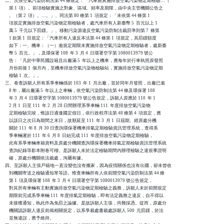
二、次按空氣污染防制法第 44 條規定：「汽車應實施排放空氣污染物定期檢驗…（

    第 1  項）。前項檢驗實施之對象、區域、頻率及期限，由中央主管機關公告之

    。（第 2  項）。…。」、同法第 80 條第 1  項規定：「未依第 44 條第 1

    項規定實施排放空氣污染物定期檢驗者，處汽車所有人新臺幣 5  百元以上 1

    萬 5  千元以下罰鍰。」、移動污染源違反空氣污染防制法裁罰準則第 7  條第

    1 款第 1  目規定：「汽車所有人違反本法第 44 條第 1  項規定，其罰鍰額度

    如下：一、機車：（一）逾規定期限未實施排放空氣污染物定期檢驗者，處新臺

    幣 5  百元。」，及環保署 108  年 3  月 4  日環署空字第 1080013979 號公

    告：「凡於中華民國設籍且出廠滿 5  年以上之機車，應每年於行車執照原發照

    月份前後 1  個月內，至機車排放空氣污染物檢驗站，實施排放空氣污染物定期

    檢驗 1  次。」。

三、卷查訴願人所有系爭車輛係於 103  年 1  月出廠，並於同年月發照，出廠已逾

    8 年，屬出廠滿 5  年以上之車輛，依空氣污染防制法第 44 條及環保署 108

    年 3  月 4  日環署空字第 1080013979 號公告規定，訴願人原應於 110  年 1

    2 月 1  日至 111  年 2  月 28 日間辦理系爭車輛 111  年度排放空氣污染物

    定期檢驗完竣，惟該日適逢國定假日，依行政程序法第 48 條第 4  項規定，應

    以該日之次日為期間之末日，故順延至 111  年 3  月 1  日屆期。經原處分機

    關於 111  年 8  月 30 日查詢環保署機車排氣定期檢驗資訊管理系統，查得系

    爭車輛遲於 111  年 6  月 8  日始完成 111  年度排放空氣污染物定期檢驗，

    此有系爭車輛車籍資料及原處分機關查詢環保署機車排氣定期檢驗資訊管理系統

    查詢紀錄等影本附卷可稽。是訴願人未於法定檢驗期間內辦理檢驗之違規事證明

    確，原處分機關依法裁處，洵屬有據。

四、至訴願人主張戶籍地一直沒變也沒有搬家，因為疫情關係也沒有出國，卻未曾收

    到機關寄送之檢驗通知單等語。惟查車輛所有人依前開空氣污染防制法第 44 條

    第 1  項及環保署 108  年 3  月 4  日環署空字第 1080013979 號公告規定，

    對其所有車輛有主動實施排放空氣污染物定期檢驗之義務，訴願人未於前開規定

    期限前完成系爭車輛 111  年度排氣定期檢驗，即有法定義務之違反，自不得以

    未接獲通知，執此作為免罰之論據。是故訴願人主張，尚難採憑。從而，原處分

    機關認訴願人違反前揭相關規定，以系爭裁處書裁處訴願人 500  元罰鍰，於法

    並無違誤，應予維持。
