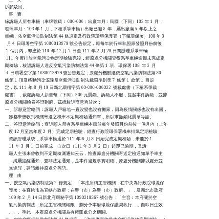
訴願駁回。

    事    實

緣訴願人所有車輛（車牌號碼： 000-000；出廠年月：民國（下同）103 年 1  月，

發照年月：103 年 1  月，下稱系爭車輛）出廠已逾 8  年，屬出廠滿 5  年以上之

車輛，依空氣污染防制法第 44 條規定及行政院環境保護署（下稱環保署）108 年 3

  月 4  日環署空字第 1080013979 號公告規定，應每年於行車執照原發照月份前後

 1  個月內，即應於 110  年 12 月 1  日至 111  年 2  月 28 日間辦理系爭車輛

 111  年度排放空氣污染物定期檢驗完竣，經原處分機關查得系爭車輛逾期未完成定

期檢驗，核認訴願人違反空氣污染防制法第 44 條第 1  項、環保署 108  年 3  月

 4  日環署空字第 1080013979 號公告規定，原處分機關遂依空氣污染防制法第 80

條第 1  項及移動污染源違反空氣污染防制法裁罰準則第 7  條第 1  款第 1  目規

定，以 111  年 8  月 19 日新北環稽字第 00-000-000022  號裁處書（下稱系爭裁

處書），裁處訴願人新臺幣（下同）500 元罰鍰。訴願人不服，提起本件訴願，並據

原處分機關檢卷答辯到府。茲摘敘訴辯意旨於次：

一、訴願意旨略謂：訴願人戶籍地一直沒變也沒有搬家，因為疫情關係也沒有出國，

    卻都未曾收到機關寄送之機車不定期檢驗通知單，所以求撤銷此罰單等語。

二、答辯意旨略謂：查訴願人所有系爭車輛本應於每年發照月份前後一個月內（上年

    度 12 月至當年度 2  月）完成定期檢驗，經查行政院環保署機車排氣定期檢驗

    資訊管理系統，系爭車輛遲於 111  年 6  月 8  日始完成定期檢驗，未能於 1

    11  年 3  月 1  日前完成，自次日（111 年 3  月 2  日）起即已逾期，又訴

    願人主張未曾收到不定期檢測通知云云，惟查原處分機關寄送定檢通知單予車主

    ，純屬提醒通知，並非法定通知，是本件違規事實明確，原處分機關據以處分並

    無違誤，建請維持原處分等語。

    理    由

一、按空氣污染防制法第 2  條規定：「本法所稱主管機關：在中央為行政院環境保

    護署；在直轄市為直轄市政府；在縣（市）為縣（巿）政府。」，及新北市政府

    109 年 2  月 14 日新北府環秘字第 1090218367 號公告：「主旨：本府關於空

    氣污染防制法…所定主管機關權限，劃分予本府環境保護局執行…，自即日生效

    。」。準此，本案原處分機關為有權限處分之機關。
