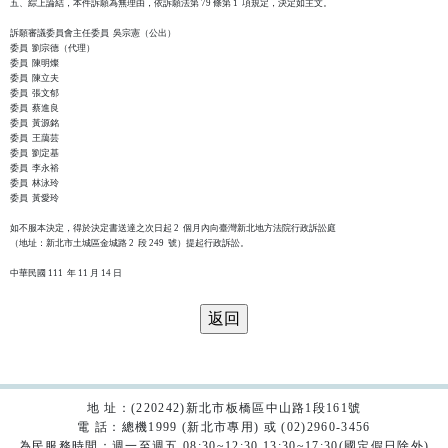
五、綜上論結，本件訴願為無理由，依訴願法第 79 條第 1  項規定，決定如主文。

訴願審議委員會主任委員  吳宗憲（公出）

委員  劉宗德（代理）

委員  陳明燦

委員  陳立夫

委員  張文郁

委員  蔡進良

委員  黃源銘

委員  王藹芸

委員  劉定基

委員  李永裕

委員  林泳玲

委員  黃愛玲

如不服本決定，得於決定書送達之次日起 2  個月內向臺灣新北地方法院行政訴訟庭

（地址：新北市土城區金城路 2  段 249  號）提起行政訴訟。

地 址：(220242)新北市板橋區中山路1段161號
電 話：總機1999 (新北市專用) 或 (02)2960-3456
為民服務時間：週一至週五 08:30~12:30 13:30~17:30(國定假日除外)