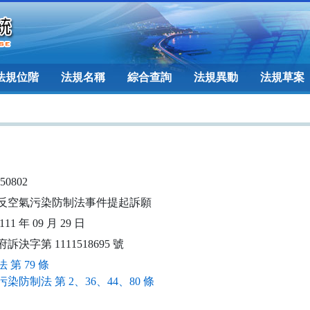
法規位階
法規名稱
綜合查詢
法規異動
法規草案
050802
反空氣污染防制法事件提起訴願
11 年 09 月 29 日
訴決字第 1111518695 號
 第 79 條
染防制法 第 2、36、44、80 條