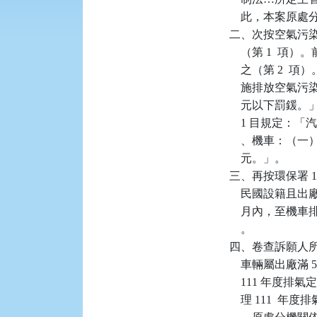
    此，本案原
二、次按空氣污染
    （第 1 
    之（第 2  
    施排放空氣污
    元以下罰鍰
    1 目規定：
    、機車：（
    元。」。

三、再按環保署 108
    民國設籍且
    月內，至機
    。

四、卷查訴願人所有系
    車輛屬出廠滿 5
    111 年
    理 111