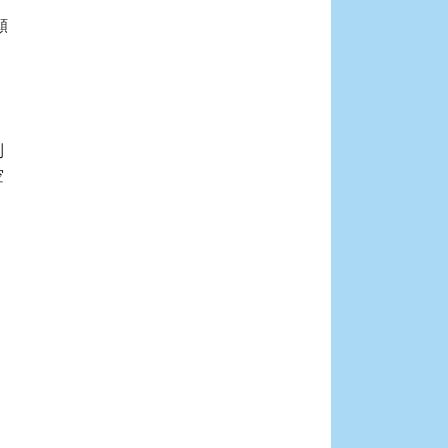







