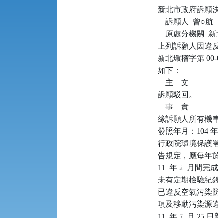
新北市政府訴願決定書      
    訴願人  曾○航

    原處分機關 
上列訴願人因違反空
新北環稽字第 00
如下：

    主    文

訴願駁回。

    事    實

緣訴願人所有機車（車
發照年月：104 年
行政院環境保護署（下稱
告規定，應每年於行車
11  年 2  
未有定期檢驗紀錄，且
已違反空氣污染防制法
項及移動污染源違反空
11  年 7  月 