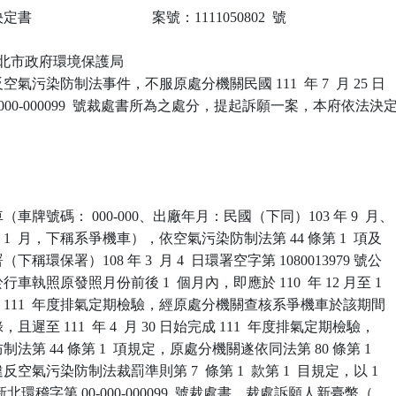
                            案號：1111050802  號

 新北市政府環境保護局

氣污染防制法事件，不服原處分機關民國 111  年 7  月 25 日

-000-000099  號裁處書所為之處分，提起訴願一案，本府依法決定
牌號碼： 000-000、出廠年月：民國（下同）103 年 9  月、

 1  月，下稱系爭機車），依空氣污染防制法第 44 條第 1  項及

環保署）108 年 3  月 4  日環署空字第 1080013979 號公

執照原發照月份前後 1  個月內，即應於 110  年 12 月至 1

月間完成 111  年度排氣定期檢驗，經原處分機關查核系爭機車於該期間

遲至 111  年 4  月 30 日始完成 111  年度排氣定期檢驗，

第 44 條第 1  項規定，原處分機關遂依同法第 80 條第 1

氣污染防制法裁罰準則第 7  條第 1  款第 1  目規定，以 1

25 日新北環稽字第 00-000-000099  號裁處書，裁處訴願人新臺幣（
