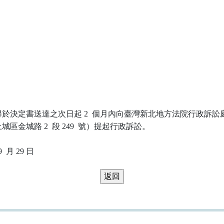
於決定書送達之次日起 2  個月內向臺灣新北地方法院行政訴訟庭
區金城路 2  段 249  號）提起行政訴訟。
