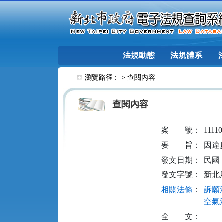
跳至主要內容
法規動態
法規體系
:::
瀏覽路徑： >
查閱內容
查閱內容
案
號：
1111
要
旨：
因違
發文日期：
民國 1
發文字號：
新北府
相關法條
：
訴願法
空氣污
全
文：