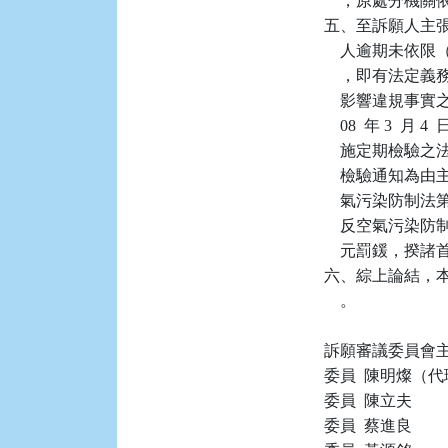
    ，原處分機
五、至訴願人主張
    人逾期未依限（
    ，即有法定義
    影響違規事實
    08  年 3 
    施定期檢
    檢驗通知
    氣污染防制法第
    反空氣污染防制
    元罰鍰，
六、綜上論結，本件
    。

訴願審議委員會主
委員  陳明燦（代
委員  陳立夫

委員  蔡進良
