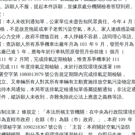
罰鍰。訴願人不服，提起本件訴願，並據原處分機關檢卷答辯到府。
：

：本人未收到通知單，公家單位未盡告知民眾責任。今年 4  月 3
氣檢驗合格，不是故意拖延或車子老舊污染空氣，本人、家人連續感染確
，生活心力交瘁，政府不體恤百姓，本人掙錢不容易，請同理心等語。
查訴願人所有系爭機車出廠年月為 103  年 9  月，發照年月為

  月，出廠已逾 5  年，應每年於行車執照原發照月份前後 1  個月（

2 月至 111  年 2  月間，完成排氣定期檢驗，惟查系爭機車於 111

30 日始完成 111  年度排氣定期檢驗，未於行政院環境保護署 108

4  日環署空字第 1080013979 號公告規定期限內完成排氣定期檢驗，

即已成立。又車輛所有人對其所有車輛有主動實施排放空氣污染物定期
務，無待本局通知，本局寄送排氣定檢通知單係屬提醒通知，非法定通
定檢要件，縱訴願人未收到，亦難免除此公法上應盡之義務等語。

制法第 2  條規定：「本法所稱主管機關：在中央為行政院環境保
轄市為直轄市政府；在縣（市）為縣（巿）政府。」，本府 109  年

 日新北府環秘字第 1090218367 號公告：「主旨：本府關於空氣污染防

定主管機關權限，劃分予本府環境保護局執行，並…自即日生效。」準