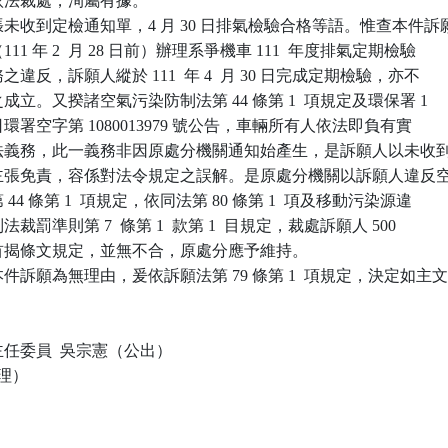
關依法裁處，洵屬有據。

未收到定檢通知單，4 月 30 日排氣檢驗合格等語。惟查本件訴願
111 年 2  月 28 日前）辦理系爭機車 111  年度排氣定期檢驗

務之違反，訴願人縱於 111  年 4  月 30 日完成定期檢驗，亦不

之成立。又揆諸空氣污染防制法第 44 條第 1  項規定及環保署 1

 月 4  日環署空字第 1080013979 號公告，車輛所有人依法即負有實

驗之法義務，此一義務非因原處分機關通知始產生，是訴願人以未收到
為由主張免責，容係對法令規定之誤解。是原處分機關以訴願人違反空
 44 條第 1  項規定，依同法第 80 條第 1  項及移動污染源違

法裁罰準則第 7  條第 1  款第 1  目規定，裁處訴願人 500

揆諸首揭條文規定，並無不合，原處分應予維持。

訴願為無理由，爰依訴願法第 79 條第 1  項規定，決定如主文
任委員  吳宗憲（公出）

理）
