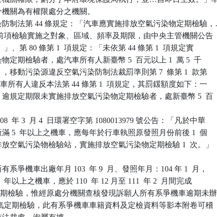
處分機關為有權限處分之機關。

防制法第 44 條規定：「汽車應實施排放空氣污染物定期檢驗，…
 項）。前項檢驗實施之對象、區域、頻率及期限，由中央主管機關公告

項）。」、第 80 條第 1  項規定：「未依第 44 條第 1  項規定實

染物定期檢驗者，處汽車所有人新臺幣 5  百元以上 1  萬 5  千

。」，移動污染源違反空氣污染防制法裁罰準則第 7  條第 1  款第

「汽車所有人違反本法第 44 條第 1  項規定，其罰鍰額度如下：一

一）逾規定期限未實施排放空氣污染物定期檢驗者，處新臺幣 5  百

  年 3  月 4  日環署空字第 1080013979 號公告：「凡於中華

出廠滿 5  年以上之機車，應每年於行車執照原發照月份前後 1  個

車排放空氣污染物檢驗站，實施排放空氣污染物定期檢驗 1  次。」

爭機車出廠年月 103  年 9  月、發照年月：104 年 1  月，

  年以上之機車，應於 110  年 12 月至 111  年 2  月間完成

度排氣定期檢驗，惟經原處分機關查核發現訴願人所有系爭機車逾期未辦
  年度排氣定期檢驗，此有系爭機車車籍資料及定檢資料等影本附卷可稽
