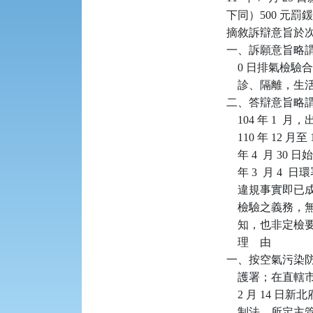
下同）500 元
摘敘訴辯意旨於次
一、訴願意旨略謂
    0 日排
    診、隔離
二、答辯意旨略謂：
    104 年 1
    110 年 1
    年 4  月 
    年 3  月 
    違規事實
    檢驗之義
    知，也非
    理    由

一、按空氣污染防
    護署；在直
    2 月 14
    制法…所