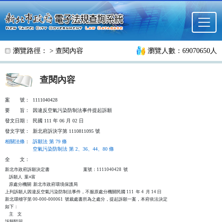
跳至主要內容
瀏覽路徑： >
查閱內容
瀏覽人數：69070650人
查閱內容
案
號：
1111040428
要
旨：
因違反空氣污染防制法事件提起訴願
發文日期：
民國 111 年 06 月 02 日
發文字號：
新北府訴決字第 1110811095 號
相關法條
：
訴願法 第 79 條
空氣污染防制法 第 2、36、44、80 條
全
文：
新北市政府訴願決定書                                  案號：1111040428  號

    訴願人  葉○富

    原處分機關  新北市政府環境保護局

上列訴願人因違反空氣污染防制法事件，不服原處分機關民國 111  年 4  月 14 日

新北環稽字第 00-000-000061  號裁處書所為之處分，提起訴願一案，本府依法決定

如下：

    主    文

訴願駁回。
