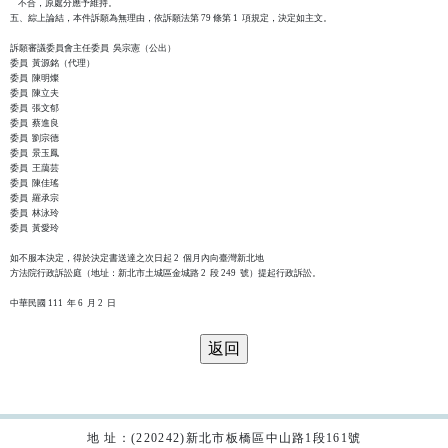
    不合，原處分應予維持。

五、綜上論結，本件訴願為無理由，依訴願法第 79 條第 1  項規定，決定如主文。

訴願審議委員會主任委員  吳宗憲（公出）

委員  黃源銘（代理）

委員  陳明燦

委員  陳立夫

委員  張文郁

委員  蔡進良

委員  劉宗德

委員  景玉鳳

委員  王藹芸

委員  陳佳瑤

委員  羅承宗

委員  林泳玲

委員  黃愛玲

如不服本決定，得於決定書送達之次日起 2  個月內向臺灣新北地

方法院行政訴訟庭（地址：新北市土城區金城路 2  段 249  號）提起行政訴訟。

地 址：(220242)新北市板橋區中山路1段161號