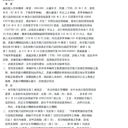
    事    實

緣訴願人所有機車（車號： 000-000，出廠年月：民國（下同）83  年 2  月，發照

年月：92  年 6  月，下稱系爭車輛），屬出廠滿 5  年以上之車輛。系爭車輛依空

氣污染防制法第 44 條及行政院環境保護署 108  年 3  月 4  日環署空字第 10800

13979 號公告規定，應於每年 5  月至 7  月間完成定期檢驗，複依行政院環境保護

署 110  年 6  月 3  日環署空字第 1101068263 號函，為因應嚴重特殊傳染性肺炎

（COVID–19）疫情，設籍及出廠滿 5  年以上，且行車執照原發照月份為 4  月至

10 月份之機車，機車排氣相關檢驗辦理期限延長至 110  年 12 月 31 日止，惟訴

願人未於前開期限（110 年 12 月 31 日前）內完成系爭車輛 110  年度排氣定期檢

驗。原處分機關認訴願人違反空氣污染防制法第 44 條第 1  項規定，依空氣污染防

制法第 80 條第 1  項及移動污染源違反空氣污染防制法裁罰準則第 7  條第 1  款

第 1  目規定，以 111  年 4  月 14 日新北環稽字第 00-000-000061  號裁處書（

下稱系爭裁處書），裁處訴願人新臺幣（下同）500 元罰鍰。訴願人不服，提起本件

訴願，並據原處分機關檢卷答辯到府。茲摘敘訴辯意旨於次：

一、訴願意旨略謂：去年沒接到通知，以致沒有去驗車等語。

二、答辯意旨略謂：車輛所有人對所有車輛有主動實施排放空氣污染物定期檢驗之義

    務，無待原處分機關通知始得為之。原處分機關依車籍地址或通訊地址寄送機車

    排氣定檢通知單，係屬提醒之用，倘訴願人未收到，亦難免除該項公法上應盡之

    義務。原處分機關據以處分，並無違誤等語。

    理    由

一、按空氣污染防制法第 2  條規定：「本法所稱主管機關：在中央為行政院環境保

    護署；在直轄市為直轄市政府；在縣（市）為縣（市）政府。」，及本府 109

    年 2  月 14 日新北府環秘字第 1090218367 號公告：「主旨：本府關於空氣污

    染防制法…所定主管機關權限，劃分予本府環境保護局執行…，自即日生效。」

    。準此，本案原處分機關為有權限處分之機關。

二、次按空氣污染防制法第 44 條第 1  項及第 2  項規定：「汽車應實施排放空氣

    污染物定期檢驗，檢驗不符合第 36 條第 2  項所定排放標準之車輛，應於檢驗

    日起 1  個月內修復，並申請複驗（第 1  項）。前項檢驗實施之對象、區域、

    頻率及期限，由中央主管機關公告之（第 2  項）。」、第 80 條第 1  項規定
