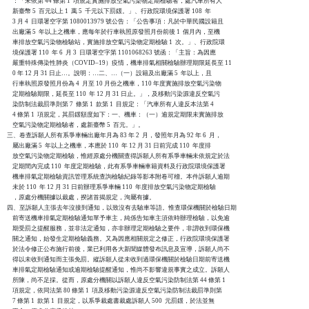
    ：「未依第 44 條第 1  項規定實施排放空氣污染物定期檢驗者，處汽車所有人

    新臺幣 5  百元以上 1  萬 5  千元以下罰鍰。」、行政院環境保護署 108  年

    3 月 4  日環署空字第 1080013979 號公告：「公告事項：凡於中華民國設籍且

    出廠滿 5  年以上之機車，應每年於行車執照原發照月份前後 1  個月內，至機

    車排放空氣污染物檢驗站，實施排放空氣污染物定期檢驗 1  次。」、行政院環

    境保護署 110  年 6  月 3  日環署空字第 1101068263 號函：「主旨：為因應

    嚴重特殊傳染性肺炎（COVID–19）疫情，機車排氣相關檢驗辦理期限延長至 11

    0 年 12 月 31 日止…。說明：…二、…（一）設籍及出廠滿 5  年以上，且

    行車執照原發照月份為 4  月至 10 月份之機車，110 年度實施排放空氣污染物

    定期檢驗期限，延長至 110  年 12 月 31 日止。」，及移動污染源違反空氣污

    染防制法裁罰準則第 7  條第 1  款第 1  目規定：「汽車所有人違反本法第 4

    4 條第 1  項規定，其罰鍰額度如下：一、機車：（一）逾規定期限未實施排放

    空氣污染物定期檢驗者，處新臺幣 5  百元。」。

三、卷查訴願人所有系爭車輛出廠年月為 83 年 2  月，發照年月為 92 年 6  月，

    屬出廠滿 5  年以上之機車，本應於 110  年 12 月 31 日前完成 110  年度排

    放空氣污染物定期檢驗，惟經原處分機關查得訴願人所有系爭車輛未依規定於法

    定期間內完成 110  年度定期檢驗，此有系爭車輛車籍資料及行政院環境保護署

    機車排氣定期檢驗資訊管理系統查詢檢驗紀錄等影本附卷可稽。本件訴願人逾期

    未於 110  年 12 月 31 日前辦理系爭車輛 110  年度排放空氣污染物定期檢驗

    ，原處分機關據以裁處，揆諸首揭規定，洵屬有據。

四、至訴願人主張去年沒接到通知，以致沒有去驗車等語。惟查環保機關於檢驗日期

    前寄送機車排氣定期檢驗通知單予車主，純係告知車主須依時辦理檢驗，以免逾

    期受罰之提醒服務，並非法定通知，亦非辦理定期檢驗之要件，非謂收到環保機

    關之通知，始發生定期檢驗義務。又為因應相關規定之修正，行政院環境保護署

    於法令修正公布施行前後，業已利用各大新聞媒體發布訊息及宣導，訴願人尚不

    得以未收到通知而主張免罰。縱訴願人從未收到過環保機關於檢驗日期前寄送機

    車排氣定期檢驗通知或逾期檢驗提醒通知，惟尚不影響違規事實之成立。訴願人

    所陳，尚不足採。從而，原處分機關以訴願人違反空氣污染防制法第 44 條第 1

    項規定，依同法第 80 條第 1  項及移動污染源違反空氣污染防制法裁罰準則第

    7 條第 1  款第 1  目規定，以系爭裁處書裁處訴願人 500  元罰鍰，於法並無
