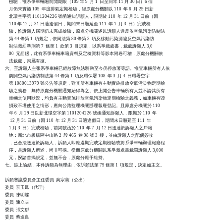
    檢驗，惟系爭車輛逾前開期限（109 年 9  月 1  日至同年 11 月 30 日）6 個

    月仍未實施 109  年度排氣定期檢驗，經原處分機關以 110  年 6  月 29 日新

    北環空字第 1101204226 號函通知訴願人，限期於 110  年 12 月 31 日前（因

    110 年 12 月 31 日適逢假日，期間末日順延至 111  年 1  月 3  日）完成檢

    驗，惟訴願人屆期仍未完成檢驗，原處分機關遂以訴願人違反依空氣污染防制法

    第 44 條第 1  項規定，依同法第 80 條第 3  項及移動污染源違反空氣污染防

    制法裁罰準則第 7  條第 1  款第 3  目規定，以系爭裁處書，裁處訴願人 3,0

    00  元罰鍰，此有系爭車輛車籍資料及定檢資料等影本附卷可稽，原處分機關依

    法裁處，洵屬有據。

六、至訴願人主張系爭車輛已經故障無法騎乘至今仍停放著等語。惟查車輛所有人依

    前開空氣污染防制法第 44 條第 1  項及環保署 108  年 3  月 4  日環署空字

    第 1080013979 號公告等規定，對其所有車輛有主動實施排放空氣污染物定期檢

    驗之義務，無待原處分機關通知始得為之。依上開公告車輛所有人並不論其所有

    車輛之使用狀況，均負有主動實施排放空氣污染物定期檢驗之義務，如車輛有毀

    損致不堪使用之情形，應向公路監理機關辦理報廢登記。且原處分機關於 110

    年 6  月 29 日以新北環空字第 1101204226 號函通知訴願人，限期於 110  年

     12 月 31 日前（因 110  年 12 月 31 日適逢假日，期間末日順延至 111  年

    1 月 3  日）完成檢驗，前揭號函於 110  年 7  月 12 日送達於訴願人之戶籍

    地：新北市板橋區中山路 2  段 465  巷 98 號 3  樓，並由訴願人之配偶簽收

    ，已合法送達於訴願人，訴願人即應遵期完成定期檢驗或將系爭車輛辦理報廢程

    序，是訴願人所述，尚非可採。從而原處分機關以系爭裁處書裁罰訴願人 3,000

    元，揆諸首揭規定，並無不合，原處分應予維持。

七、綜上論結，本件訴願為無理由，依訴願法第 79 條第 1  項規定，決定如主文。

訴願審議委員會主任委員  吳宗憲（公出）

委員  景玉鳳（代理）

委員  陳明燦

委員  陳立夫

委員  張文郁

委員  蔡進良
