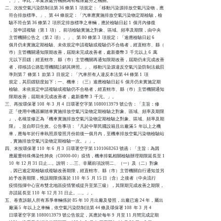
    。」。準此，本案原處分機關為有權限處分之機關。

二、次按空氣污染防制法第 36 條第 1  項規定：「移動污染源排放空氣污染物，應

    符合排放標準。」、第 44 條規定：「汽車應實施排放空氣污染物定期檢驗，檢

    驗不符合第 36 條第 2  項所定排放標準之車輛，應於檢驗日起 1  個月內修復

    ，並申請複驗（第 1  項）。前項檢驗實施之對象、區域、頻率及期限，由中央

    主管機關公告之（第 2  項）。」、第 80 條第 3  項規定：「逾應檢驗日起 6

    個月仍未實施定期檢驗、未依規定申請複驗或複驗仍不合格者，經直轄市、縣（

    巿）主管機關通知限期改善，屆期未完成改善者，處新臺幣 3  千元以上 6  萬

    元以下罰鍰；經直轄市、縣（巿）主管機關再通知限期改善，屆期仍未完成改善

    者，得移請公路監理機關註銷其牌照。」、移動污染源違反空氣污染防制法裁罰

    準則第 7  條第 1  款第 3  目規定：「汽車所有人違反本法第 44 條第 1  項

    規定，其罰鍰額度如下：一、機車：（三）逾應檢驗日起 6  個月仍未實施定期

    檢驗、未依規定申請複驗或複驗仍不合格者，經直轄市、縣（巿）主管機關通知

    限期改善，屆期未完成改善者，處新臺幣 3  千元。」。

三、再按環保署 108  年 3  月 4  日環署空字第 1080013979 號公告：「主旨：修

    正『使用中機器腳踏車實施排放空氣污染物定期檢驗之對象、區域、頻率及期限

    』，名稱並修正為『機車實施排放空氣污染物定期檢驗之對象、區域、頻率及期

    限』，並自即日生效。公告事項：『凡於中華民國設籍且出廠滿 5  年以上之機

    車，應每年於行車執照原發照月份前後一個月內，至機車排放空氣污染物檢驗站

    ，實施排放空氣污染物定期檢驗一次。』」。

四、末按環保署 110  年 6  月 3  日環署空字第 1101068263 號函：「主旨：為因

    應嚴重特殊傳染性肺炎（C0000-00）疫情，機車排氣相關檢驗辦理期限延長至 1

    10  年 12 月 31 日止…。說明：…三、非屬前項說明二、（一）及（二）對象

    ，因已逾定期檢驗或複驗改善期限，經直轄市、縣（市）主管機關自行通知並另

    給予改善期限，惟該期限係落於 110  年 5  月 15 日（含）之後者（中央流行

    疫情指揮中心宣布雙北地區疫情警戒提升至第三級），其限期完成改善之期限，

    亦請延長至 110  年 12 月 31 日止。…。」。

五、卷查訴願人所有系爭車輛係於 85 年 10 月出廠及發照，出廠已逾 24 年，屬出

    廠滿 5  年以上之車輛，依空氣污染防制法第 44 條及環保署 108  年 3  月 4

    日環署空字第 1080013979 號公告規定，其應於每年 9  月至 11 月間完成定期
