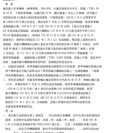
    事    實

緣訴願人所有機車（車牌號碼： 000-000、出廠及發照年月年月：民國（下同）85

年 10 月，下稱系爭車輛）出廠已逾 24 年，屬出廠滿 5  年以上之車輛，依空氣污

染防制法第 44 條及行政院環境保護署（下稱環保署）108 年 3  月 4  日環署空字

第 1080013979 號公告規定，應於每年 9  月至 11 月間完成定期檢驗，惟系爭車輛

逾應檢驗日期（109 年 9  月 1  日至 109  年 11 月 30 日間）6 個月仍未實施 1

09  年度排氣定期檢驗，經原處分機關以 110  年 6  月 29 日新北環空字第 11012

04226 號函通知訴願人，限期於 110  年 12 月 31 日前（因 110  年 12 月 31 日

適逢假日，期間末日順延至 111  年 1  月 3  日）完成檢驗，惟訴願人屆期仍未完

成檢驗，原處分機關遂以訴願人違反依空氣污染防制法第 44 條第 1  項規定，依同

法第 80 條第 3  項及移動污染源違反空氣污染防制法裁罰準則第 7  條第 1  款第

 3  目規定，以 111  年 3  月 24 日新北環稽字第 00-000-000013  號裁處書（下

稱系爭裁處書），裁處訴願人新臺幣（下同）3,000 元罰鍰。訴願人不服，提起本件

訴願，並據原處分機關檢卷答辯到府。茲摘敘訴辯意旨於次：

一、訴願意旨略謂：系爭車輛已經故障無法騎乘至今仍停放著，系爭車輛仍然無法使

    用下哪來違反空氣污染防治法？希望原處分機關給訴願人一次補救機會，一個禮

    拜內把機車修好，若是沒有通過排氣檢驗訴願人立即將系爭車輛報廢等語。

二、答辯意旨略謂：本案系爭車輛出廠及發照年月均為 85 年 10 月，車輛出廠已逾

     24 年，本應於每年 9  月至 11 月間完成定期檢驗，惟系爭車輛逾應檢驗日期

    （109 年 11 月 30 日前）後 6  個月仍未實施 109  年度排氣定期檢驗，經原

    處分機關以 110  年 6  月 29 日新北環空字第 1101204226 號函通知訴願人，

    限期於 110  年 12 月 31 日前（因 110  年 12 月 31 日適逢假日，期間末日

    順延至 111  年 1  月 3  日）完成檢驗，訴願人即應於規定時間內改善完成，

    本案違規事實明確等語。

    理    由

一、按空氣污染防制法第 2  條規定：「本法所稱主管機關：在中央為行政院環境保

    護署；在直轄市為直轄市政府；在縣（市）為縣（巿）政府。」，本府 109  年

    2 月 14 日新北府環秘字第 1090218367 號公告：「主旨：本府關於空氣污染防

    制法、……所定主管機關權限，劃分予本府環境保護局執行，……自即日起生效
