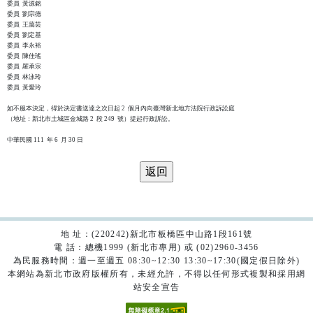
委員  黃源銘

委員  劉宗德

委員  王藹芸

委員  劉定基

委員  李永裕

委員  陳佳瑤

委員  羅承宗

委員  林泳玲

委員  黃愛玲

如不服本決定，得於決定書送達之次日起 2  個月內向臺灣新北地方法院行政訴訟庭

（地址：新北市土城區金城路 2  段 249  號）提起行政訴訟。

地 址：(220242)新北市板橋區中山路1段161號
電 話：總機1999 (新北市專用) 或 (02)2960-3456
為民服務時間：週一至週五 08:30~12:30 13:30~17:30(國定假日除外)
本網站為新北市政府版權所有，未經允許，不得以任何形式複製和採用網
站安全宣告