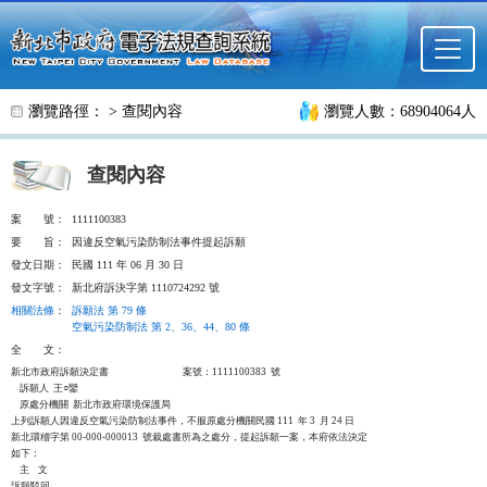
跳至主要內容
瀏覽路徑： >
查閱內容
瀏覽人數：68904064人
查閱內容
案
號：
1111100383
要
旨：
因違反空氣污染防制法事件提起訴願
發文日期：
民國 111 年 06 月 30 日
發文字號：
新北府訴決字第 1110724292 號
相關法條
：
訴願法 第 79 條
空氣污染防制法 第 2、36、44、80 條
全
文：
新北市政府訴願決定書                                  案號：1111100383  號

    訴願人  王○鑾

    原處分機關  新北市政府環境保護局

上列訴願人因違反空氣污染防制法事件，不服原處分機關民國 111  年 3  月 24 日

新北環稽字第 00-000-000013  號裁處書所為之處分，提起訴願一案，本府依法決定

如下：

    主    文

訴願駁回。
