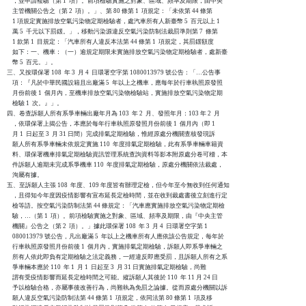
    ，並申請複驗（第 1  項）。前項檢驗實施之對象、區域、頻率及期限，由中央

    主管機關公告之（第 2  項）。」、第 80 條第 1  項規定：「未依第 44 條第

    1 項規定實施排放空氣污染物定期檢驗者，處汽車所有人新臺幣 5  百元以上 1

    萬 5  千元以下罰鍰。」，移動污染源違反空氣污染防制法裁罰準則第 7  條第

    1 款第 1  目規定：「汽車所有人違反本法第 44 條第 1  項規定，其罰鍰額度

    如下：一、機車：（一）逾規定期限未實施排放空氣污染物定期檢驗者，處新臺

    幣 5  百元。」。

三、又按環保署 108  年 3  月 4  日環署空字第 1080013979 號公告：「…公告事

    項：『凡於中華民國設籍且出廠滿 5  年以上之機車，應每年於行車執照原發照

    月份前後 1  個月內，至機車排放空氣污染物檢驗站，實施排放空氣污染物定期

    檢驗 1  次。』」。

四、卷查訴願人所有系爭車輛出廠年月為 103  年 2  月、發照年月：103 年 2  月

    ，依環保署上揭公告，本應於每年行車執照原發照月份前後 1  個月內（即 1

    月 1  日起至 3  月 31 日間）完成排氣定期檢驗，惟經原處分機關查核發現訴

    願人所有系爭車輛未依規定實施 110  年度排氣定期檢驗，此有系爭車輛車籍資

    料、環保署機車排氣定期檢驗資訊管理系統查詢資料等影本附原處分卷可稽，本

    件訴願人逾期未完成系爭機車 110  年度排氣定期檢驗，原處分機關依法裁處，

    洵屬有據。

五、至訴願人主張 108  年度、109 年度皆有辦理定檢，但今年至今無收到任何通知

    ，且得知今年度因疫情影響有宣布延長定檢時間，並在收到裁處書後立刻進行定

    檢等語。按空氣污染防制法第 44 條規定：「汽車應實施排放空氣污染物定期檢

    驗，…（第 1  項）。前項檢驗實施之對象、區域、頻率及期限，由『中央主管

    機關』公告之（第 2  項）。」據此環保署 108  年 3  月 4  日環署空字第 1

    080013979 號公告，凡出廠滿 5  年以上之機車所有人應依該公告規定，每年於

    行車執照原發照月份前後 1  個月內，實施排氣定期檢驗，訴願人即系爭車輛之

    所有人依此即負有定期檢驗之法定義務，一經違反即應受罰，且訴願人所有之系

    爭車輛本應於 110  年 1  月 1  日起至 3  月 31 日實施排氣定期檢驗，尚難

    謂有受疫情影響而延長定檢時間之可能。縱訴願人其後於 110  年 11 月 24 日

    予以檢驗合格，亦屬事後改善行為，尚難執為免罰之論據。從而原處分機關以訴

    願人違反空氣污染防制法第 44 條第 1  項規定，依同法第 80 條第 1  項及移
