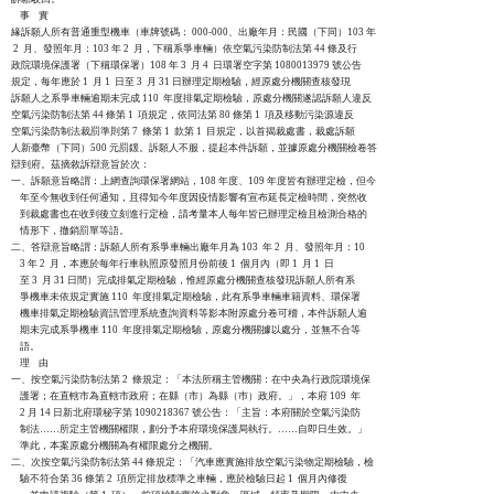
    事    實

緣訴願人所有普通重型機車（車牌號碼： 000-000、出廠年月：民國（下同）103 年

 2  月、發照年月：103 年 2  月，下稱系爭車輛）依空氣污染防制法第 44 條及行

政院環境保護署（下稱環保署）108 年 3  月 4  日環署空字第 1080013979 號公告

規定，每年應於 1  月 1  日至 3  月 31 日辦理定期檢驗，經原處分機關查核發現

訴願人之系爭車輛逾期未完成 110  年度排氣定期檢驗，原處分機關遂認訴願人違反

空氣污染防制法第 44 條第 1  項規定，依同法第 80 條第 1  項及移動污染源違反

空氣污染防制法裁罰準則第 7  條第 1  款第 1  目規定，以首揭裁處書，裁處訴願

人新臺幣（下同）500 元罰鍰。訴願人不服，提起本件訴願，並據原處分機關檢卷答

辯到府。茲摘敘訴辯意旨於次：

一、訴願意旨略謂：上網查詢環保署網站，108 年度、109 年度皆有辦理定檢，但今

    年至今無收到任何通知，且得知今年度因疫情影響有宣布延長定檢時間，突然收

    到裁處書也在收到後立刻進行定檢，請考量本人每年皆已辦理定檢且檢測合格的

    情形下，撤銷罰單等語。

二、答辯意旨略謂：訴願人所有系爭車輛出廠年月為 103  年 2  月、發照年月：10

    3 年 2  月，本應於每年行車執照原發照月份前後 1  個月內（即 1  月 1  日

    至 3  月 31 日間）完成排氣定期檢驗，惟經原處分機關查核發現訴願人所有系

    爭機車未依規定實施 110  年度排氣定期檢驗，此有系爭車輛車籍資料、環保署

    機車排氣定期檢驗資訊管理系統查詢資料等影本附原處分卷可稽，本件訴願人逾

    期未完成系爭機車 110  年度排氣定期檢驗，原處分機關據以處分，並無不合等

    語。

    理    由

一、按空氣污染防制法第 2  條規定：「本法所稱主管機關：在中央為行政院環境保

    護署；在直轄市為直轄市政府；在縣（市）為縣（巿）政府。」，本府 109  年

    2 月 14 日新北府環秘字第 1090218367 號公告：「主旨：本府關於空氣污染防

    制法……所定主管機關權限，劃分予本府環境保護局執行。……自即日生效。」

    準此，本案原處分機關為有權限處分之機關。

二、次按空氣污染防制法第 44 條規定：「汽車應實施排放空氣污染物定期檢驗，檢

    驗不符合第 36 條第 2  項所定排放標準之車輛，應於檢驗日起 1  個月內修復
