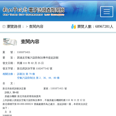
跳至主要內容
瀏覽路徑： >
查閱內容
瀏覽人數：68967281人
查閱內容
案
號：
1101071415
要
旨：
因違反空氣污染防制法事件提起訴願
發文日期：
民國 111 年 02 月 25 日
發文字號：
新北府訴決字第 1102477142 號
相關法條
：
訴願法 第 79 條
空氣污染防制法 第 2、36、44、80 條
全
文：
新北市政府訴願決定書                                  案號：1101071415  號

    訴願人  陳○穎

    原處分機關  新北市政府環境保護局

上列訴願人因違反空氣污染防制法事件，不服原處分機關民國 110  年 11 月 12 日

新北環稽字第 00-000-000024  號裁處書所為之處分，提起訴願一案，本府依法決定

如下：

    主    文

訴願駁回。
