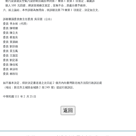
    動污染源違反空氣污染防制法裁罰準則第 7  條第 1  款第 1  目規定，裁處訴

    願人 500  元罰鍰，揆諸首揭條文規定，並無不合，原處分應予維持。

六、綜上論結，本件訴願為無理由，依訴願法第 79 條第 1  項規定，決定如主文。

訴願審議委員會主任委員  吳宗憲（公出）

委員  李永裕（代理）

委員  陳明燦

委員  陳立夫

委員  蔡進良

委員  黃源銘

委員  劉宗德

委員  景玉鳳

委員  王藹芸

委員  劉定基

委員  陳佳瑤

委員  林泳玲

委員  賴玫珪

如不服本決定，得於決定書送達之次日起 2  個月內向臺灣新北地方法院行政訴訟庭

（地址：新北市土城區金城路 2  段 249  號）提起行政訴訟。
