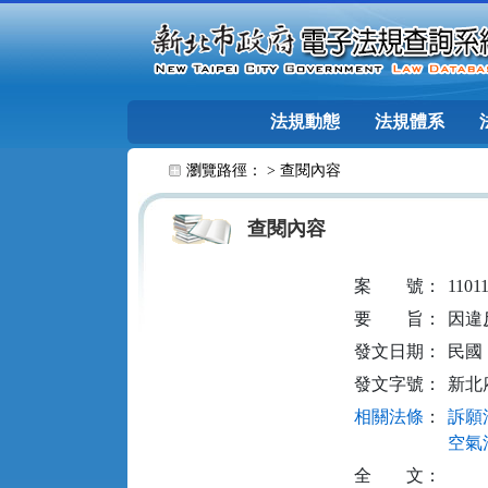
跳至主要內容
法規動態
法規體系
:::
瀏覽路徑： >
查閱內容
查閱內容
案
號：
1101
要
旨：
因違
發文日期：
民國 1
發文字號：
新北府
相關法條
：
訴願法
空氣污
全
文：