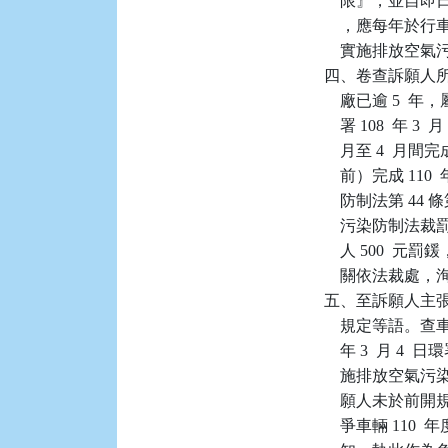
    限』，並
    ，應每年
    實施排放空
四、卷查訴願人所有系
    廠已逾 5 
    署 108  年
    月至 4  月
    前）完成 
    防制法第 44
    污染防制法裁
    人 500
    關依法裁處，
五、至訴願人主
    規定等語。查
    年 3  月 
    施排放空
    願人未於前開規
    爭車輛 1