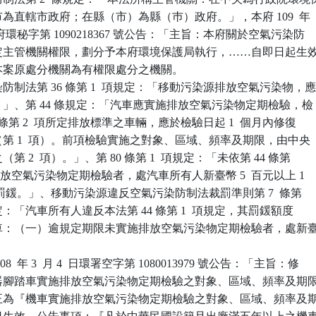
轄市為直轄市政府；在縣（市）為縣（巿）政府。」，本府 109  年

 日新北府環秘字第 1090218367 號公告：「主旨：本府關於空氣污染防

…所定主管機關權限，劃分予本府環境保護局執行，……自即日起生效
，本案原處分機關為有權限處分之機關。

制法第 36 條第 1  項規定：「移動污染源排放空氣污染物，應
準。」、第 44 條規定：「汽車應實施排放空氣污染物定期檢驗，檢

36 條第 2  項所定排放標準之車輛，應於檢驗日起 1  個月內修復

驗（第 1  項）。前項檢驗實施之對象、區域、頻率及期限，由中央

（第 2  項）。」、第 80 條第 1  項規定：「未依第 44 條第

實施排放空氣污染物定期檢驗者，處汽車所有人新臺幣 5  百元以上 1

千元以下罰鍰。」、移動污染源違反空氣污染防制法裁罰準則第 7  條第

  目規定：「汽車所有人違反本法第 44 條第 1  項規定，其罰鍰額度

、機車：（一）逾規定期限未實施排放空氣污染物定期檢驗者，處新臺


  年 3  月 4  日環署空字第 1080013979 號公告：「主旨：修

中機器腳踏車實施排放空氣污染物定期檢驗之對象、區域、頻率及期限
並修正為『機車實施排放空氣污染物定期檢驗之對象、區域、頻率及期