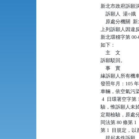
新北市政府訴願決定書      
    訴願人  湯○娥

    原處分機關 
上列訴願人因違反空
新北環稽字第 00
如下：

    主    文

訴願駁回。

    事    實

緣訴願人所有機車（
發照年月：105 年
車輛，依空氣污染防
 4  日環署空字第 
驗，惟訴願人未於前開
定期檢驗，原處分機
同法第 80 條第 
第 1  目規定，
，提起本件訴願