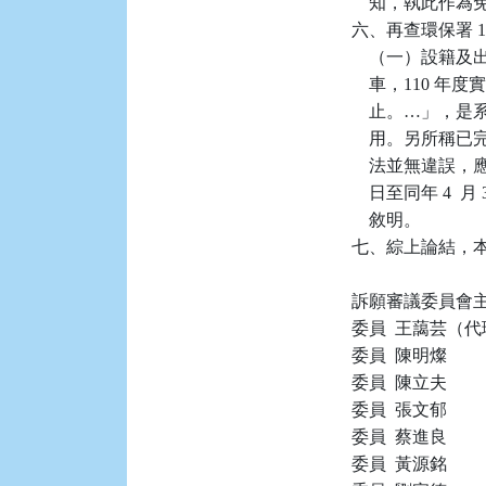
    知，執此作為
六、再查環保署 110
    （一）設籍及
    車，110 年
    止。…」，
    用。另所
    法並無違誤，
    日至同年 
    敘明。

七、綜上論結，本件
訴願審議委員會主
委員  王藹芸（代
委員  陳明燦

委員  陳立夫

委員  張文郁

委員  蔡進良

委員  黃源銘
