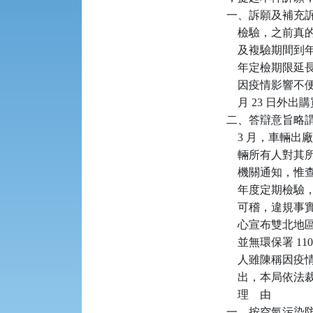
一、訴願及補充
    檢驗，之
    及複驗期間到
    年定檢期限延長至
    因疫情影響
    月 23 
二、答辯意旨略謂：本
    3 月，車輛
    輛所有人
    機關通知，惟
    年度定期
    可稽，違規
    心宣布雙北地
    並無環保署 11
    人雖陳稱因疫
    出，本局依
    理    由

一、按空氣污染防