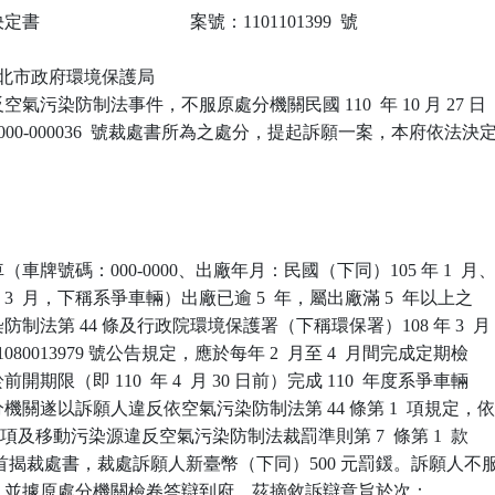
                            案號：1101101399  號

 新北市政府環境保護局

氣污染防制法事件，不服原處分機關民國 110  年 10 月 27 日

-000-000036  號裁處書所為之處分，提起訴願一案，本府依法決定
車牌號碼：000-0000、出廠年月：民國（下同）105 年 1  月、
 3  月，下稱系爭車輛）出廠已逾 5  年，屬出廠滿 5  年以上之

制法第 44 條及行政院環境保護署（下稱環保署）108 年 3  月

1080013979 號公告規定，應於每年 2  月至 4  月間完成定期檢

期限（即 110  年 4  月 30 日前）完成 110  年度系爭車輛

關遂以訴願人違反依空氣污染防制法第 44 條第 1  項規定，依
1  項及移動污染源違反空氣污染防制法裁罰準則第 7  條第 1  款

以首揭裁處書，裁處訴願人新臺幣（下同）500 元罰鍰。訴願人不服
，並據原處分機關檢卷答辯到府。茲摘敘訴辯意旨於次：
