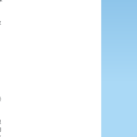









