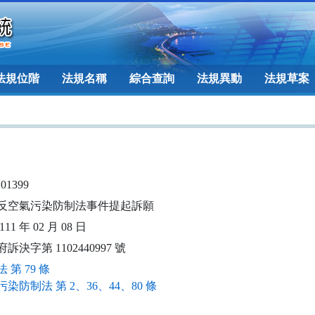
法規位階
法規名稱
綜合查詢
法規異動
法規草案
101399
反空氣污染防制法事件提起訴願
11 年 02 月 08 日
訴決字第 1102440997 號
 第 79 條
染防制法 第 2、36、44、80 條