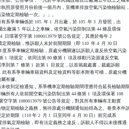
自即日生效。公告事項：『凡於中華民國設籍且出廠滿五年以上之機車
於行車執照原發照月份前後一個月內，至機車排放空氣污染物檢驗站，
氣污染物定期檢驗一次。』」。

爭車輛係於 105  年 1  月出廠，於 105  年 3  月發照，出

 年，屬出廠滿 5  年以上之車輛，依空氣污染防制法第 44 條及環保

 3  月 4  日環署空字第 1080013979 號公告規定，其應於每年 2

間完成定期檢驗，惟訴願人未於前開期限（即 110  年 4  月 30 日

110  年度系爭車輛定期檢驗，原處分機關遂以訴願人違反依空氣污染

 條第 1  項規定，依同法第 80 條第 1  項及移動污染源違反空氣

罰準則第 7  條第 1  款第 1  目規定，以首揭裁處書，裁處訴願

  元罰鍰，此有系爭車輛車籍資料及定檢資料等影本附卷可稽，原處分機

洵屬有據。

張未收到定檢通知，系爭機車定期檢驗期間理應符合延長檢驗期限
車輛所有人依前開空氣污染防制法第 44 條第 1  項及環保署 108

4  日環署空字第 1080013979 號公告等規定，對其所有車輛有主動實

氣污染物定期檢驗之義務，無待原處分機關通知始得為之。卷查本件訴
定於期限（110 年 2  月 1  日至同年 4  月 30 日）前完成系

10  年度排氣定期檢驗，即有法定義務之違反，訴願人不得以未接獲通
