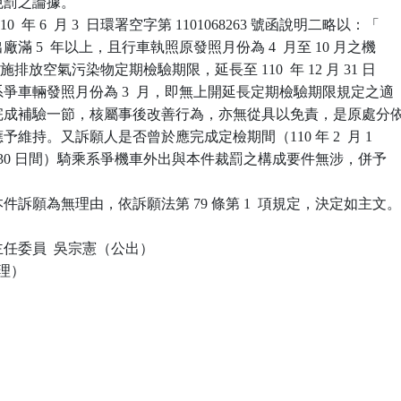
免罰之論據。

  年 6  月 3  日環署空字第 1101068263 號函說明二略以：「

出廠滿 5  年以上，且行車執照原發照月份為 4  月至 10 月之機

度實施排放空氣污染物定期檢驗期限，延長至 110  年 12 月 31 日

是系爭車輛發照月份為 3  月，即無上開延長定期檢驗期限規定之適

稱已完成補驗一節，核屬事後改善行為，亦無從具以免責，是原處分依
應予維持。又訴願人是否曾於應完成定檢期間（110 年 2  月 1

4  月 30 日間）騎乘系爭機車外出與本件裁罰之構成要件無涉，併予

訴願為無理由，依訴願法第 79 條第 1  項規定，決定如主文。
任委員  吳宗憲（公出）

理）
