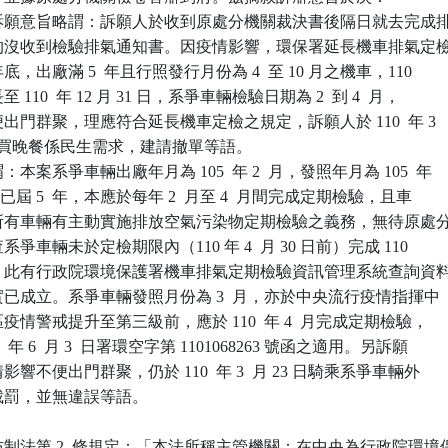
訴願意旨略謂：訴願人於收到原處分機關裁決書後隔日就去完成排
前真的沒收到檢驗排氣通知書。因疫情影響，環保署延長機車排氣定檢
年底，出廠滿 5  年且行照發行月份為 4  至 10 月之機車，110

 110  年 12 月 31 日，系爭車輛檢驗日期為 2  到 4  月，

不便出門群聚，理應符合延長機車定檢之規定，訴願人於 110  年 3

日外出購買晚餐係民生需求，建請撤單等語。

案系爭車輛出廠年月為 105  年 2  月，發照年月為 105  年

出廠已屆 5  年，本應於每年 2  月至 4  月間完成定期檢驗，且車

對其所有車輛有主動實施排放空氣污染物定期檢驗之義務，無待原處分
查系爭車輛未於定檢期限內（110 年 4  月 30 日前）完成 110

檢驗，此有行政院環境保護署機車排氣定期檢驗資訊管理系統查詢資料
事實已成立。系爭車輛發照月份為 3  月，亦於中央流行疫情指揮中

區疫情警戒提升至第三級前，應於 110  年 4  月完成定期檢驗，

0  年 6  月 3  日署環空字第 1101068263 號函之適用。另訴願

情影響不便出門群聚，仍於 110  年 3  月 23 日騎乘系爭車輛外

法裁罰，並無違誤等語。

制法第 2  條規定：「本法所稱主管機關：在中央為行政院環境保