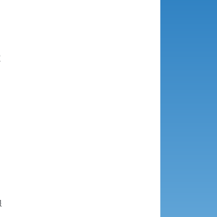







