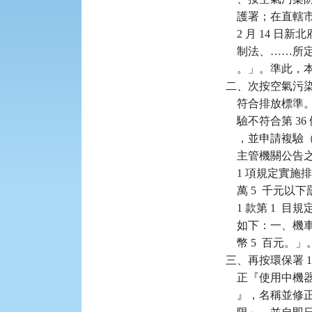
    護署；在直
    2 月 14
    制法、…
    。」。準此
二、次按空氣污染防
    符合排放標
    驗不符合第 
    ，並申請複
    主管機關公告之
    1 項規定
    萬 5  
    1 款第 1
    如下：一
    幣 5  百元。」。
三、再按環保署 108
    正『使用
    』，名稱