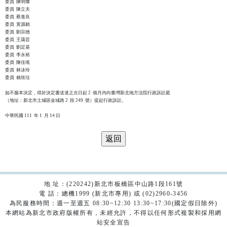
委員  陳明燦

委員  陳立夫

委員  蔡進良

委員  黃源銘

委員  劉宗德

委員  王藹芸

委員  劉定基

委員  李永裕

委員  陳佳瑤

委員  林泳玲

委員  賴玫珪

如不服本決定，得於決定書送達之次日起 2  個月內向臺灣新北地方法院行政訴訟庭

（地址：新北市土城區金城路 2  段 249  號）提起行政訴訟。

地 址：(220242)新北市板橋區中山路1段161號
電 話：總機1999 (新北市專用) 或 (02)2960-3456
為民服務時間：週一至週五 08:30~12:30 13:30~17:30(國定假日除外)
本網站為新北市政府版權所有，未經允許，不得以任何形式複製和採用網
站安全宣告