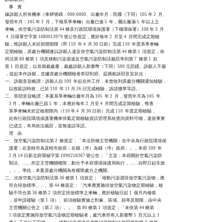
    事    實

緣訴願人所有機車（車牌號碼：000-0000、出廠年月：民國（下同）105 年 2  月、

發照年月：105 年 3  月，下稱系爭車輛）出廠已逾 5  年，屬出廠滿 5  年以上之

車輛，依空氣污染防制法第 44 條及行政院環境保護署（下稱環保署）108 年 3  月

 4  日環署空字第 1080013979 號公告規定，應於每年 2  月至 4  月間完成定期檢

驗，惟訴願人未於前開期限（即 110  年 4  月 30 日前）完成 110  年度系爭車輛

定期檢驗，原處分機關遂以訴願人違反依空氣污染防制法第 44 條第 1  項規定，依

同法第 80 條第 1  項及移動污染源違反空氣污染防制法裁罰準則第 7  條第 1  款

第 1  目規定，以首揭裁處書，裁處訴願人新臺幣（下同）500 元罰鍰。訴願人不服

，提起本件訴願，並據原處分機關檢卷答辯到府。茲摘敘訴辯意旨於次：

一、訴願意旨略謂：訴願人自 109  年起在外工作，未曾收到原處分機關通知檢驗，

    以致延誤時效，已於 110  年 11 月 26 日完成檢驗，訴請撤單等語。

二、答辯意旨略謂：本案系爭車輛出廠年月為 105  年 2  月，發照年月為 105  年

    3 月，車輛出廠已屆 5  年，本應於每年 2  月至 4  月間完成定期檢驗，惟查

    系爭車輛未於定檢期限內（110 年 4  月 30 日前）完成 110  年度定期檢驗，

    此有行政院環境保護署機車排氣定期檢驗資訊管理系統查詢資料可稽，違規事實

    已成立，本局依法裁罰，並無違誤等語。

    理    由

一、按空氣污染防制法第 2  條規定：「本法所稱主管機關：在中央為行政院環境保

    護署；在直轄市為直轄市政府；在縣（市）為縣（巿）政府。」，本府 109  年

    2 月 14 日新北府環秘字第 1090218367 號公告：「主旨：本府關於空氣污染防

    制法、……所定主管機關權限，劃分予本府環境保護局執行，……自即日起生效

    。」。準此，本案原處分機關為有權限處分之機關。

二、次按空氣污染防制法第 36 條第 1  項規定：「移動污染源排放空氣污染物，應

    符合排放標準。」、第 44 條規定：「汽車應實施排放空氣污染物定期檢驗，檢

    驗不符合第 36 條第 2  項所定排放標準之車輛，應於檢驗日起 1  個月內修復

    ，並申請複驗（第 1  項）。前項檢驗實施之對象、區域、頻率及期限，由中央

    主管機關公告之（第 2  項）。」、第 80 條第 1  項規定：「未依第 44 條第

    1 項規定實施排放空氣污染物定期檢驗者，處汽車所有人新臺幣 5  百元以上 1
