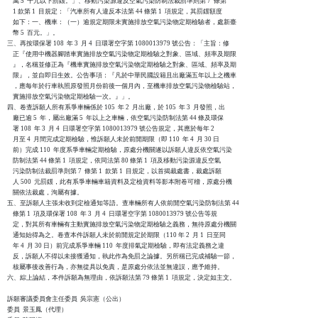
    萬 5  千元以下罰鍰。」、移動污染源違反空氣污染防制法裁罰準則第 7  條第

    1 款第 1  目規定：「汽車所有人違反本法第 44 條第 1  項規定，其罰鍰額度

    如下：一、機車：（一）逾規定期限未實施排放空氣污染物定期檢驗者，處新臺

    幣 5  百元。」。

三、再按環保署 108  年 3  月 4  日環署空字第 1080013979 號公告：「主旨：修

    正『使用中機器腳踏車實施排放空氣污染物定期檢驗之對象、區域、頻率及期限

    』，名稱並修正為『機車實施排放空氣污染物定期檢驗之對象、區域、頻率及期

    限』，並自即日生效。公告事項：『凡於中華民國設籍且出廠滿五年以上之機車

    ，應每年於行車執照原發照月份前後一個月內，至機車排放空氣污染物檢驗站，

    實施排放空氣污染物定期檢驗一次。』」。

四、卷查訴願人所有系爭車輛係於 105  年 2  月出廠，於 105  年 3  月發照，出

    廠已逾 5  年，屬出廠滿 5  年以上之車輛，依空氣污染防制法第 44 條及環保

    署 108  年 3  月 4  日環署空字第 1080013979 號公告規定，其應於每年 2

    月至 4  月間完成定期檢驗，惟訴願人未於前開期限（即 110  年 4  月 30 日

    前）完成 110  年度系爭車輛定期檢驗，原處分機關遂以訴願人違反依空氣污染

    防制法第 44 條第 1  項規定，依同法第 80 條第 1  項及移動污染源違反空氣

    污染防制法裁罰準則第 7  條第 1  款第 1  目規定，以首揭裁處書，裁處訴願

    人 500  元罰鍰，此有系爭車輛車籍資料及定檢資料等影本附卷可稽，原處分機

    關依法裁處，洵屬有據。

五、至訴願人主張未收到定檢通知等語。查車輛所有人依前開空氣污染防制法第 44

    條第 1  項及環保署 108  年 3  月 4  日環署空字第 1080013979 號公告等規

    定，對其所有車輛有主動實施排放空氣污染物定期檢驗之義務，無待原處分機關

    通知始得為之。卷查本件訴願人未於前開規定於期限（110 年 2  月 1  日至同

    年 4  月 30 日）前完成系爭車輛 110  年度排氣定期檢驗，即有法定義務之違

    反，訴願人不得以未接獲通知，執此作為免罰之論據。另所稱已完成補驗一節，

    核屬事後改善行為，亦無從具以免責，是原處分依法並無違誤，應予維持。

六、綜上論結，本件訴願為無理由，依訴願法第 79 條第 1  項規定，決定如主文。

訴願審議委員會主任委員  吳宗憲（公出）

委員  景玉鳳（代理）
