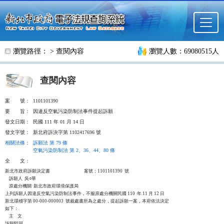
跳至主要內容
瀏覽路徑： >
查閱內容
瀏覽人數：69080515人
查閱內容
案
號：
1101101390
要
旨：
因違反空氣污染防制法事件提起訴願
發文日期：
民國 111 年 01 月 14 日
發文字號：
新北府訴決字第 1102417696 號
相關法條
：
訴願法 第 79 條
空氣污染防制法 第 2、36、44、80 條
全
文：
新北市政府訴願決定書                                  案號：1101101390  號

    訴願人  吳○華

    原處分機關  新北市政府環境保護局

上列訴願人因違反空氣污染防制法事件，不服原處分機關民國 110  年 11 月 12 日

新北環稽字第 00-000-000003  號裁處書所為之處分，提起訴願一案，本府依法決定

如下：

    主    文

訴願駁回。
