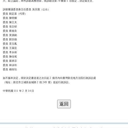
六、綜上論結，本件訴願為無理由，依訴願法第 79 條第 1  項規定，決定如主文。

訴願審議委員會主任委員  吳宗憲（公出）

委員  劉定基（代理）

委員  陳明燦

委員  陳立夫

委員  張文郁

委員  蔡進良

委員  黃源銘

委員  劉宗德

委員  景玉鳳

委員  王藹芸

委員  李永裕

委員  陳佳瑤

委員  羅承宗

委員  林泳玲

委員  賴玫珪

如不服本決定，得於決定書送達之次日起 2  個月內向臺灣新北地方法院行政訴訟庭

（地址：新北市土城區金城路 2  段 249  號）提起行政訴訟。
