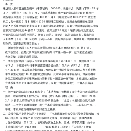
    事    實

緣訴願人所有普通重型機車（車牌號碼： 000-000、出廠年月：民國（下同）93  年

 3  月、發照年月：93  年 3  月，下稱系爭車輛）依空氣污染防制法第 44 條及行

政院環境保護署（下稱環保署）108 年 3  月 4  日環署空字第 1080013979 號公告

規定，每年應於 2  月 1  日至 4  月 30 日辦理定期檢驗，經原處分機關查核發現

訴願人之系爭車輛逾期未完成 110  年度排氣定期檢驗，原處分機關遂認訴願人違反

空氣污染防制法第 44 條第 1  項規定，依同法第 80 條第 1  項及移動污染源違反

空氣污染防制法裁罰準則第 7  條第 1  款第 1  目規定，以首揭裁處書，裁處訴願

人新臺幣（下同）500 元罰鍰。訴願人不服，提起本件訴願，並據原處分機關檢卷答

辯到府。茲摘敘訴辯意旨於次：

一、訴願意旨略謂：本人戶籍居住通訊地址同在本市○○區○○街 148  巷 1  號，

    從未改變過，但是此罰單連同通知檢驗單均寄往○○區○○街，故未能依憑通知

    去做定檢，請撤銷裁罰等語。

二、答辯意旨略謂：訴願人所有系爭車輛出廠年月為 93 年 3  月、發照年月：93

    年 3  月，本應於每年行車執照原發照月份前後 1  個月內（即 2  月 1  日至

    4 月 30 日間）完成排氣定期檢驗，惟經原處分機關查核發現訴願人所有系爭機

    車未依規定實施 110  年度排氣定期檢驗，此有系爭車輛車籍資料、環保署機車

    排氣定期檢驗資訊管理系統查詢資料等影本附原處分卷可稽，本件訴願人逾期未

    完成系爭機車 110  年度排氣定期檢驗，原處分機關據以處分，並無不合等語。

    理    由

一、按空氣污染防制法第 2  條規定：「本法所稱主管機關：在中央為行政院環境保

    護署；在直轄市為直轄市政府；在縣（市）為縣（巿）政府。」，本府 109  年

    2 月 14 日新北府環秘字第 1090218367 號公告：「主旨：本府關於空氣污染防

    制法……所定主管機關權限，劃分予本府環境保護局執行。……自即日生效。」

    準此，本案原處分機關為有權限處分之機關。

二、次按空氣污染防制法第 44 條規定：「汽車應實施排放空氣污染物定期檢驗，檢

    驗不符合第 36 條第 2  項所定排放標準之車輛，應於檢驗日起 1  個月內修復

    ，並申請複驗（第 1  項）。前項檢驗實施之對象、區域、頻率及期限，由中央

    主管機關公告之（第 2  項）。」、第 80 條第 1  項規定：「未依第 44 條第
