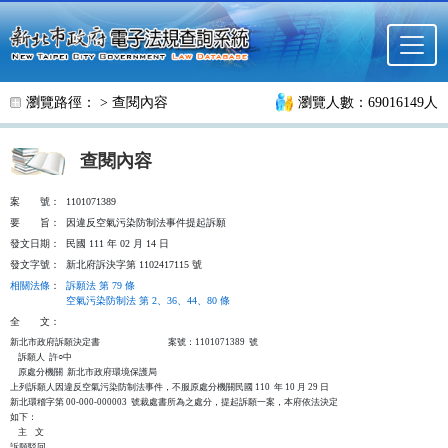
跳至主要內容
瀏覽路徑： >
查閱內容
瀏覽人數：69016149人
查閱內容
案
號：
1101071389
要
旨：
因違反空氣污染防制法事件提起訴願
發文日期：
民國 111 年 02 月 14 日
發文字號：
新北府訴決字第 1102417115 號
相關法條
：
訴願法 第 79 條
空氣污染防制法 第 2、36、44、80 條
全
文：
新北市政府訴願決定書                                  案號：1101071389  號

    訴願人  許○中

    原處分機關  新北市政府環境保護局

上列訴願人因違反空氣污染防制法事件，不服原處分機關民國 110  年 10 月 29 日

新北環稽字第 00-000-000003  號裁處書所為之處分，提起訴願一案，本府依法決定

如下：

    主    文

訴願駁回。
