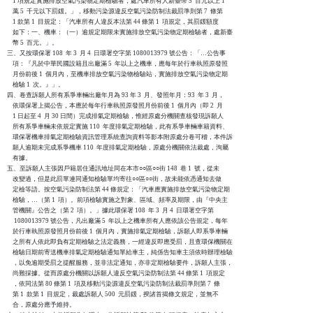
    1 項規定實施排放空氣污染物定期檢驗者，處汽車所有人新臺幣 5  百元以上 1

    萬 5  千元以下罰鍰。」，移動污染源違反空氣污染防制法裁罰準則第 7  條第

    1 款第 1  目規定：「汽車所有人違反本法第 44 條第 1  項規定，其罰鍰額度

    如下：一、機車：（一）逾規定期限未實施排放空氣污染物定期檢驗者，處新臺

    幣 5  百元。」。

三、又按環保署 108  年 3  月 4  日環署空字第 1080013979 號公告：「…公告事

    項：『凡於中華民國設籍且出廠滿 5  年以上之機車，應每年於行車執照原發照

    月份前後 1  個月內，至機車排放空氣污染物檢驗站，實施排放空氣污染物定期

    檢驗 1  次。』」。

四、卷查訴願人所有系爭車輛出廠年月為 93 年 3  月、發照年月：93  年 3  月，

    依環保署上揭公告，本應於每年行車執照原發照月份前後 1  個月內（即 2  月

    1 日起至 4  月 30 日間）完成排氣定期檢驗，惟經原處分機關查核發現訴願人

    所有系爭車輛未依規定實施 110  年度排氣定期檢驗，此有系爭車輛車籍資料、

    環保署機車排氣定期檢驗資訊管理系統查詢資料等影本附原處分卷可稽，本件訴

    願人逾期未完成系爭機車 110  年度排氣定期檢驗，原處分機關依法裁處，洵屬

    有據。

五、至訴願人主張因戶籍居住通訊地址同在本市○○區○○街 148  巷 1  號，從未

    改變過，但是此罰單連同通知檢驗單均寄往○○區○○街，故未能依憑通知去做

    定檢等語。按空氣污染防制法第 44 條規定：「汽車應實施排放空氣污染物定期

    檢驗，…（第 1  項）。前項檢驗實施之對象、區域、頻率及期限，由『中央主

    管機關』公告之（第 2  項）。」據此環保署 108  年 3  月 4  日環署空字第

     1080013979 號公告，凡出廠滿 5  年以上之機車所有人應依該公告規定，每年

    於行車執照原發照月份前後 1  個月內，實施排氣定期檢驗，訴願人即系爭車輛

    之所有人依此即負有定期檢驗之法定義務，一經違反即應受罰，且查環保機關在

    檢驗日期前寄送機車排氣定期檢驗通知單給車主，純係告知車主須依時辦理檢驗

    ，以免逾期受罰之提醒服務，並非法定通知，亦非定期檢驗要件，訴願人主張，

    尚難採據。從而原處分機關以訴願人違反空氣污染防制法第 44 條第 1  項規定

    ，依同法第 80 條第 1  項及移動污染源違反空氣污染防制法裁罰準則第 7  條

    第 1  款第 1  目規定，裁處訴願人 500  元罰鍰，揆諸首揭條文規定，並無不

    合，原處分應予維持。
