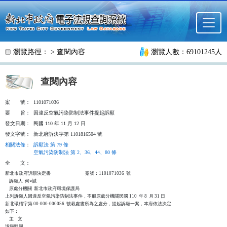
跳至主要內容
瀏覽路徑： >
查閱內容
瀏覽人數：69101245人
查閱內容
案
號：
1101071036
要
旨：
因違反空氣污染防制法事件提起訴願
發文日期：
民國 110 年 11 月 12 日
發文字號：
新北府訴決字第 1101816504 號
相關法條
：
訴願法 第 79 條
空氣污染防制法 第 2、36、44、80 條
全
文：
新北市政府訴願決定書                                  案號：1101071036  號

    訴願人  何○誠

    原處分機關  新北市政府環境保護局

上列訴願人因違反空氣污染防制法事件，不服原處分機關民國 110  年 8  月 31 日

新北環稽字第 00-000-000056  號裁處書所為之處分，提起訴願一案，本府依法決定

如下：

    主    文

訴願駁回。
