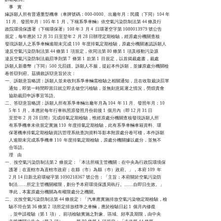
    事    實

緣訴願人所有普通重型機車（車牌號碼：000-0000、出廠年月：民國（下同）104 年

 11 月、發照年月：105 年 1  月，下稱系爭車輛）依空氣污染防制法第 44 條及行

政院環境保護署（下稱環保署）108 年 3  月 4  日環署空字第 1080013979 號公告

規定，每年應於 12 月 31 日至翌年 2  月 28 日辦理定期檢驗，經原處分機關查核

發現訴願人之系爭車輛逾期未完成 110  年度排氣定期檢驗，原處分機關遂認訴願人

違反空氣污染防制法第 44 條第 1  項規定，依同法第 80 條第 1  項及移動污染源

違反空氣污染防制法裁罰準則第 7  條第 1  款第 1  目規定，以首揭裁處書，裁處

訴願人新臺幣（下同）500 元罰鍰。訴願人不服，提起本件訴願，並據原處分機關檢

卷答辯到府。茲摘敘訴辯意旨於次：

一、訴願意旨略謂：訴願人並未收到系爭車輛需檢驗之相關通知，且在收取裁決罰單

    通知，即第一時間即當日就立即去做空污檢驗，並無刻意延遲之情況，勞煩貴會

    協助裁罰申訴事宜等語。

二、答辯意旨略謂：訴願人所有系爭車輛出廠年月為 104  年 11 月、發照年月：10

    5 年 1  月，本應於每年行車執照原發照月份前後 1  個月內（即 12 月 31 日

    至翌年 2  月 28 日間）完成排氣定期檢驗，惟經原處分機關查核發現訴願人所

    有系爭機車未依規定實施 110  年度排氣定期檢驗，此有系爭車輛車籍資料、環

    保署機車排氣定期檢驗資訊管理系統查詢資料等影本附原處分卷可稽，本件訴願

    人逾期未完成系爭機車 110  年度排氣定期檢驗，原處分機關據以處分，並無不

    合等語。

    理    由

一、按空氣污染防制法第 2  條規定：「本法所稱主管機關：在中央為行政院環境保

    護署；在直轄市為直轄市政府；在縣（市）為縣（巿）政府。」，本府 109  年

    2 月 14 日新北府環秘字第 1090218367 號公告：「主旨：本府關於空氣污染防

    制法……所定主管機關權限，劃分予本府環境保護局執行。……自即日生效。」

    準此，本案原處分機關為有權限處分之機關。

二、次按空氣污染防制法第 44 條規定：「汽車應實施排放空氣污染物定期檢驗，檢

    驗不符合第 36 條第 2  項所定排放標準之車輛，應於檢驗日起 1  個月內修復

    ，並申請複驗（第 1  項）。前項檢驗實施之對象、區域、頻率及期限，由中央
