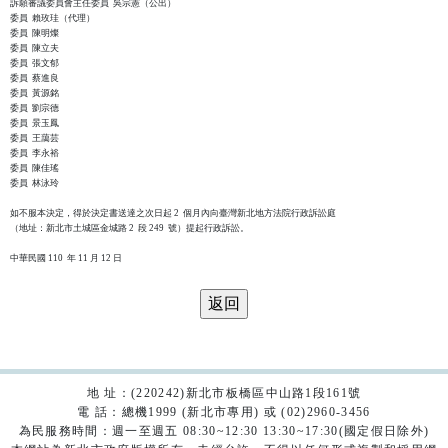
訴願審議委員會主任委員  吳宗憲（公出）

委員  賴玫珪（代理）

委員  陳明燦

委員  陳立夫

委員  張文郁

委員  蔡進良

委員  黃源銘

委員  劉宗德

委員  景玉鳳

委員  王藹芸

委員  李永裕

委員  陳佳瑤

委員  林泳玲

如不服本決定，得於決定書送達之次日起 2  個月內向臺灣新北地方法院行政訴訟庭

（地址：新北市土城區金城路 2  段 249  號）提起行政訴訟。

地 址：(220242)新北市板橋區中山路1段161號
電 話：總機1999 (新北市專用) 或 (02)2960-3456
為民服務時間：週一至週五 08:30~12:30 13:30~17:30(國定假日除外)