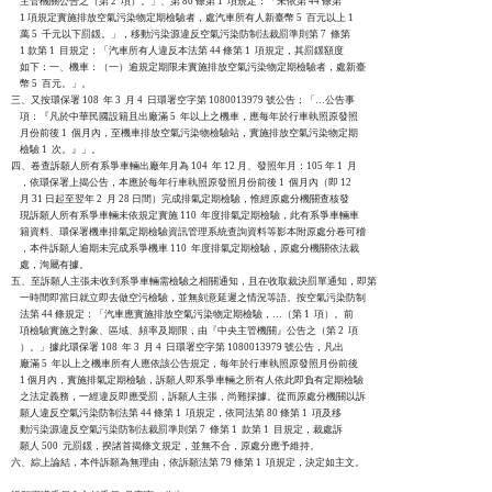
    主管機關公告之（第 2  項）。」、第 80 條第 1  項規定：「未依第 44 條第

    1 項規定實施排放空氣污染物定期檢驗者，處汽車所有人新臺幣 5  百元以上 1

    萬 5  千元以下罰鍰。」，移動污染源違反空氣污染防制法裁罰準則第 7  條第

    1 款第 1  目規定：「汽車所有人違反本法第 44 條第 1  項規定，其罰鍰額度

    如下：一、機車：（一）逾規定期限未實施排放空氣污染物定期檢驗者，處新臺

    幣 5  百元。」。

三、又按環保署 108  年 3  月 4  日環署空字第 1080013979 號公告：「…公告事

    項：『凡於中華民國設籍且出廠滿 5  年以上之機車，應每年於行車執照原發照

    月份前後 1  個月內，至機車排放空氣污染物檢驗站，實施排放空氣污染物定期

    檢驗 1  次。』」。

四、卷查訴願人所有系爭車輛出廠年月為 104  年 12 月、發照年月：105 年 1  月

    ，依環保署上揭公告，本應於每年行車執照原發照月份前後 1  個月內（即 12

    月 31 日起至翌年 2  月 28 日間）完成排氣定期檢驗，惟經原處分機關查核發

    現訴願人所有系爭車輛未依規定實施 110  年度排氣定期檢驗，此有系爭車輛車

    籍資料、環保署機車排氣定期檢驗資訊管理系統查詢資料等影本附原處分卷可稽

    ，本件訴願人逾期未完成系爭機車 110  年度排氣定期檢驗，原處分機關依法裁

    處，洵屬有據。

五、至訴願人主張未收到系爭車輛需檢驗之相關通知，且在收取裁決罰單通知，即第

    一時間即當日就立即去做空污檢驗，並無刻意延遲之情況等語。按空氣污染防制

    法第 44 條規定：「汽車應實施排放空氣污染物定期檢驗，…（第 1  項）。前

    項檢驗實施之對象、區域、頻率及期限，由『中央主管機關』公告之（第 2  項

    ）。」據此環保署 108  年 3  月 4  日環署空字第 1080013979 號公告，凡出

    廠滿 5  年以上之機車所有人應依該公告規定，每年於行車執照原發照月份前後

    1 個月內，實施排氣定期檢驗，訴願人即系爭車輛之所有人依此即負有定期檢驗

    之法定義務，一經違反即應受罰，訴願人主張，尚難採據。從而原處分機關以訴

    願人違反空氣污染防制法第 44 條第 1  項規定，依同法第 80 條第 1  項及移

    動污染源違反空氣污染防制法裁罰準則第 7  條第 1  款第 1  目規定，裁處訴

    願人 500  元罰鍰，揆諸首揭條文規定，並無不合，原處分應予維持。

六、綜上論結，本件訴願為無理由，依訴願法第 79 條第 1  項規定，決定如主文。
