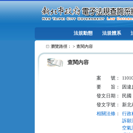
跳至主要內容
法規動態
法規體系
:::
瀏覽路徑： >
查閱內容
查閱內容
案
號：
1101
要
旨：
因違
發文日期：
民國 1
發文字號：
新北府
相關法條
：
行政程
訴願法
空氣污