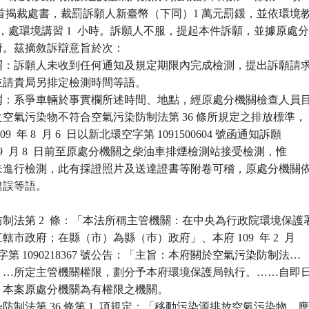
，以首揭裁處書，裁罰訴願人新臺幣（下同）1 萬元罰鍰，並依環境教
定，處環境講習 1  小時。訴願人不服，提起本件訴願，並據原處分
。茲摘敘訴辯意旨於次：

謂：訴願人未收到任何通知及規定期限內完成檢測，提出訴願請求
，並請貴局另排定檢測時間等語。

謂：系爭車輛於事實欄所述時間、地點，經原處分機關檢查人員目
放之空氣污染物不符合空氣污染防制法第 36 條所規定之排放標準，

09  年 8  月 6  日以新北環空字第 1091500604 號函通知訴願

9  年 9  月 8  日前至原處分機關之柴油車排煙檢測站接受檢測，惟

期仍未進行檢測，此有採證照片及送達證書等附卷可稽，原處分機關依
違誤等語。

制法第 2  條：「本法所稱主管機關：在中央為行政院環境保護署
直轄市政府；在縣（市）為縣（巿）政府」、本府 109  年 2  月

府環秘字第 1090218367 號公告：「主旨：本府關於空氣污染防制法…

育法、…所定主管機關權限，劃分予本府環境保護局執行。……自即日
此，本案原處分機關為有權限之機關。

制法第 36 條第 1  項規定：「移動污染源排放空氣污染物，應