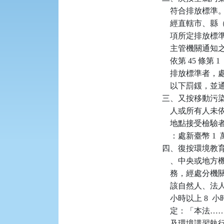
    符合排放標
    經直轄市、
    項所定排
    主管機關通
    依第 45 條
    排放標準者，
    以下罰鍰
三、又按移動污染源
    人或所有人未
    地點接受檢
    ：處新臺幣 
四、復按環境教育
    、中央或
    務，經處分
    該自然人
    小時以上 8
    定：「本法
    及環境講習