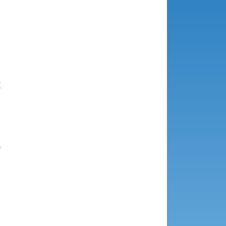







