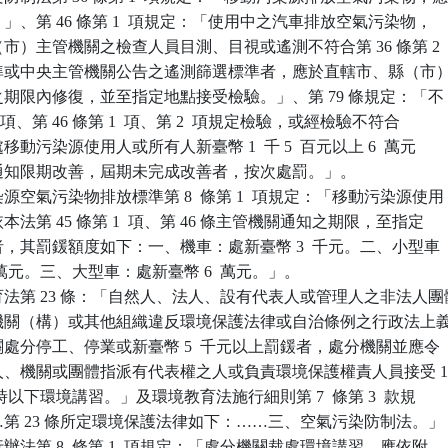
準。」、第 46 條第 1  項規定：「使用中之汽車排放空氣污染物，

縣（市）主管機關之檢查人員目測、目視或遙測不符合第 36 條第 2

放標準或中央主管機關公告之遙測篩選標準者，應於直轄市、縣（市）
知之期限內修復，並至指定地點接受檢驗。」、第 79 條規定：「不

第 1  項、第 46 條第 1  項、第 2  項規定檢驗，或經檢驗不符合

處移動污染源使用人或所有人新臺幣 1  千 5  百元以上 6  萬元

，並通知限期改善，屆期未完成改善者，按次處罰。」。

空氣污染物排放標準第 8  條第 1  項規定：「移動污染源使用

依本法第 45 條第 1  項、第 46 條主管機關通知之期限，至指定

驗者，其罰鍰額度如下：一、機車：處新臺幣 3  千元。二、小型車

1  萬元。三、大型車：處新臺幣 6  萬元。」。

法第 23 條：「自然人、法人、設有代表人或管理人之非法人團體
地方機關（構）或其他組織違反環境保護法律或自治條例之行政法上義
機關處分停工、停業或新臺幣 5  千元以上罰鍰者，處分機關並應令

、法人、機關或團體指派有代表權之人或負責環境保護權責人員接受 1
  小時以下環境講習。」及環境教育法施行細則第 7  條第 3  款規

……第 23 條所定環境保護法律如下：……三、空氣污染防制法。」

執行辦法第 8  條第 1  項規定：「處分機關裁處環境講習，應依附
