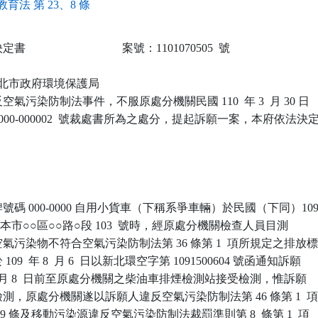
育法 第 23、8 條
                            案號：1101070505  號

 新北市政府環境保護局

氣污染防制法事件，不服原處分機關民國 110  年 3  月 30 日

-000-000002  號裁處書所為之處分，提起訴願一案，本府依法決定
碼 000-0000 自用小貨車（下稱系爭車輛）於民國（下同）109
日行經本市○○區○○路○段 103  號時，經原處分機關檢查人員目測

污染物不符合空氣污染防制法第 36 條第 1  項所規定之排放標
9  年 8  月 6  日以新北環空字第 1091500604 號函通知訴願

 9  月 8  日前至原處分機關之柴油車排煙檢測站接受檢測，惟訴願

，原處分機關遂以訴願人違反空氣污染防制法第 46 條第 1  項
9 條及移動污染源違反空氣污染防制法裁罰準則第 8  條第 1  項
