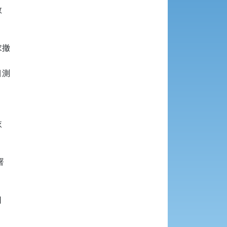




撤

測








