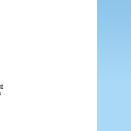







