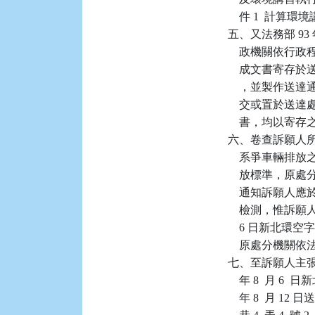
    件 1  計算
五、又法務部 93 年
    政機關依行
    成文書寄
    ，並製作送達
    交或置於
    書，均以
六、卷查訴願人
    系爭車輛排
    放標準，原處分機
    通知訴願人應
    檢測，惟訴願
    6 日新北環
    原處分機關
七、至訴願人主張
    年 8  月 6
    年 8  月