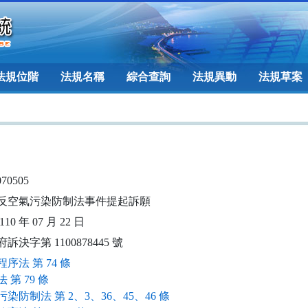
法規位階
法規名稱
綜合查詢
法規異動
法規草案
070505
反空氣污染防制法事件提起訴願
10 年 07 月 22 日
訴決字第 1100878445 號
序法 第 74 條
 第 79 條
染防制法 第 2、3、36、45、46 條