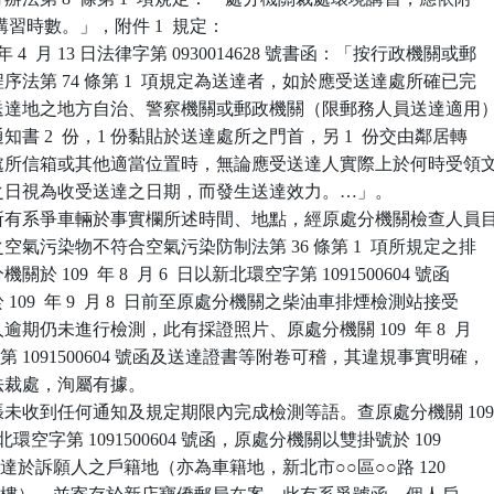
環境講習時數。」，附件 1  規定：

 4  月 13 日法律字第 0930014628 號書函：「按行政機關或郵

政程序法第 74 條第 1  項規定為送達者，如於應受送達處所確已完

存於送達地之地方自治、警察機關或郵政機關（限郵務人員送達適用）
通知書 2  份，1 份黏貼於送達處所之門首，另 1  份交由鄰居轉

送達處所信箱或其他適當位置時，無論應受送達人實際上於何時受領文
寄存之日視為收受送達之日期，而發生送達效力。…」。

所有系爭車輛於事實欄所述時間、地點，經原處分機關檢查人員目
放之空氣污染物不符合空氣污染防制法第 36 條第 1  項所規定之排

關於 109  年 8  月 6  日以新北環空字第 1091500604 號函

於 109  年 9  月 8  日前至原處分機關之柴油車排煙檢測站接受

人逾期仍未進行檢測，此有採證照片、原處分機關 109  年 8  月

空字第 1091500604 號函及送達證書等附卷可稽，其違規事實明確，

依法裁處，洵屬有據。

未收到任何通知及規定期限內完成檢測等語。查原處分機關 109
  日新北環空字第 1091500604 號函，原處分機關以雙掛號於 109

 12 日送達於訴願人之戶籍地（亦為車籍地，新北市○○區○○路 120
