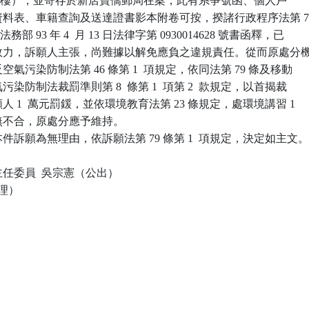
 4  號 2  樓），並寄存於新店寶僑郵局在案，此有系爭號函、個人戶

更改資料表、車籍查詢及送達證書影本附卷可按，揆諸行政程序法第 7
法務部 93 年 4  月 13 日法律字第 0930014628 號書函釋，已

送達效力，訴願人主張，尚難據以解免應負之違規責任。從而原處分機
反空氣污染防制法第 46 條第 1  項規定，依同法第 79 條及移動

氣污染防制法裁罰準則第 8  條第 1  項第 2  款規定，以首揭裁

願人 1  萬元罰鍰，並依環境教育法第 23 條規定，處環境講習 1

並無不合，原處分應予維持。

訴願為無理由，依訴願法第 79 條第 1  項規定，決定如主文。
任委員  吳宗憲（公出）

理）
