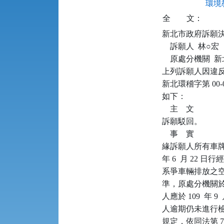
環境教
全
文：
新北市政府訴願決定書      
    訴願人  林○宏

    原處分機關 
上列訴願人因違反空
新北環稽字第 00
如下：

    主    文

訴願駁回。

    事    實

緣訴願人所有車牌號
年 6  月 22 
系爭車輛排放之空氣
準，原處分機關於 10
人應於 109  年
人逾期仍未進行檢測
規定，依同法第 7