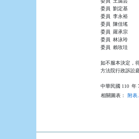
委員  王藹芸

委員  劉定基

委員  李永裕

委員  陳佳瑤

委員  羅承宗

委員  林泳玲

委員  賴玫珪

如不服本決定，得
方法院行政訴訟庭（
相關圖表：
附表.