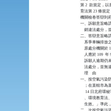
第 2  款規定
育法第 23 條規
機關檢卷答辯到府
一、訴願意旨略
    銷違法處分
二、答辯意旨略
    系爭車輛排
    原處分機關於 1
    人應於 10
    訴願人逾
    法處分，並無
    理    由

一、按空氣污染防
    ；在直轄市為
     14 日北
    、環境教
    生效。」準
二、次按空氣污染防