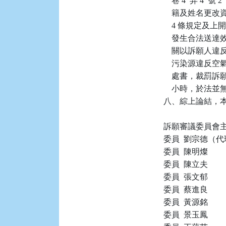
    巷 4  弄
    籍及姓名
    4 條規定及上開
    發生合法
    關以訴願人違
    污染源違反空
    處書，裁罰訴
    小時，於法
八、綜上論結，本件
訴願審議委員會主
委員  劉宗德（代
委員  陳明燦

委員  陳立夫

委員  張文郁

委員  蔡進良

委員  黃源銘

委員  景玉鳳
