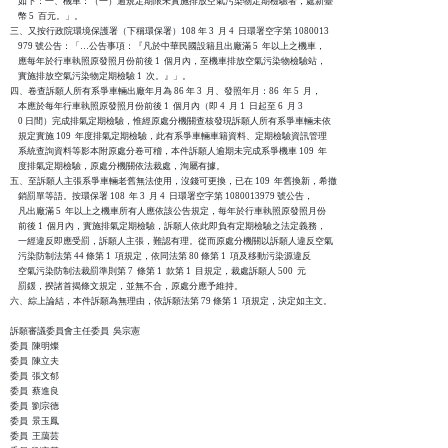
    如下：一、機車：（一）逾規定期限未實施排放空氣污染物定期檢驗者，處新臺

    幣 5  百元。」。

三、又按行政院環境保護署（下稱環保署）108 年 3  月 4  日環署空字第 1080013

    979 號公告：「…公告事項：『凡於中華民國設籍且出廠滿 5  年以上之機車，

    應每年於行車執照原發照月份前後 1  個月內，至機車排放空氣污染物檢驗站，

    實施排放空氣污染物定期檢驗 1  次。』」。

四、卷查訴願人所有系爭車輛出廠年月為 86 年 3  月、發照年月：86  年 5  月，

    本應於每年行車執照原發照月份前後 1  個月內（即 4  月 1  日起至 6  月 3

    0 日間）完成排氣定期檢驗，惟經原處分機關查核發現訴願人所有系爭車輛未依

    規定實施 109  年度排氣定期檢驗，此有系爭車輛車籍資料、定期檢驗資訊管理

    系統查詢資料等影本附原處分卷可稽，本件訴願人逾期未完成系爭機車 109  年

    度排氣定期檢驗，原處分機關依法裁處，洵屬有據。

五、至訴願人主張系爭車輛老舊無法使用，沒錢可更換，已在 109  年舊換新，希撤

    銷罰單等語。按環保署 108  年 3  月 4  日環署空字第 1080013979 號公告，

    凡出廠滿 5  年以上之機車所有人應依該公告規定，每年於行車執照原發照月份

    前後 1  個月內，實施排氣定期檢驗，訴願人依此即負有定期檢驗之法定義務，

    一經違反即應受罰，訴願人主張，難認有理。從而原處分機關以訴願人違反空氣

    污染防制法第 44 條第 1  項規定，依同法第 80 條第 1  項及移動污染源違反

    空氣污染防制法裁罰準則第 7  條第 1  款第 1  目規定，裁處訴願人 500  元

    罰鍰，揆諸首揭條文規定，並無不合，原處分應予維持。

六、綜上論結，本件訴願為無理由，依訴願法第 79 條第 1  項規定，決定如主文。

訴願審議委員會主任委員  吳宗憲

委員  陳明燦

委員  陳立夫

委員  張文郁

委員  蔡進良

委員  劉宗德

委員  景玉鳳

委員  王藹芸
