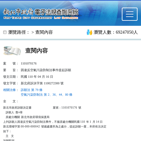
跳至主要內容
瀏覽路徑： >
查閱內容
瀏覽人數：69247050人
查閱內容
案
號：
1101070176
要
旨：
因違反空氣污染防制法事件提起訴願
發文日期：
民國 110 年 04 月 16 日
發文字號：
新北府訴決字第 1100272300 號
相關法條
：
訴願法 第 79 條
空氣污染防制法 第 2、36、44、80 條
全
文：
新北市政府訴願決定書                                  案號：1101070176  號

    訴願人  詹○章

    原處分機關  新北市政府環境保護局

上列訴願人因違反空氣污染防制法事件，不服原處分機關民國 110  年 1  月 14 日

新北環稽字第 00-000-000042  號裁處書所為之處分，提起訴願一案，本府依法決定

如下：

    主    文

訴願駁回。
