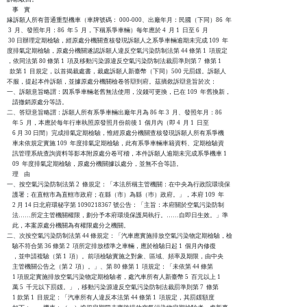
    事    實

緣訴願人所有普通重型機車（車牌號碼： 000-000、出廠年月：民國（下同）86  年

 3  月、發照年月：86  年 5  月，下稱系爭車輛）每年應於 4  月 1  日至 6  月

 30 日辦理定期檢驗，經原處分機關查核發現訴願人之系爭車輛逾期未完成 109  年

度排氣定期檢驗，原處分機關遂認訴願人違反空氣污染防制法第 44 條第 1  項規定

，依同法第 80 條第 1  項及移動污染源違反空氣污染防制法裁罰準則第 7  條第 1

  款第 1  目規定，以首揭裁處書，裁處訴願人新臺幣（下同）500 元罰鍰。訴願人

不服，提起本件訴願，並據原處分機關檢卷答辯到府。茲摘敘訴辯意旨於次：

一、訴願意旨略謂：因系爭車輛老舊無法使用，沒錢可更換，已在 109  年舊換新，

    請撤銷原處分等語。

二、答辯意旨略謂：訴願人所有系爭車輛出廠年月為 86 年 3  月、發照年月：86

    年 5  月，本應於每年行車執照原發照月份前後 1  個月內（即 4  月 1  日至

    6 月 30 日間）完成排氣定期檢驗，惟經原處分機關查核發現訴願人所有系爭機

    車未依規定實施 109  年度排氣定期檢驗，此有系爭車輛車籍資料、定期檢驗資

    訊管理系統查詢資料等影本附原處分卷可稽，本件訴願人逾期未完成系爭機車 1

    09  年度排氣定期檢驗，原處分機關據以處分，並無不合等語。

    理    由

一、按空氣污染防制法第 2  條規定：「本法所稱主管機關：在中央為行政院環境保

    護署；在直轄市為直轄市政府；在縣（市）為縣（巿）政府。」，本府 109  年

    2 月 14 日北府環秘字第 1090218367 號公告：「主旨：本府關於空氣污染防制

    法……所定主管機關權限，劃分予本府環境保護局執行。……自即日生效。」準

    此，本案原處分機關為有權限處分之機關。

二、次按空氣污染防制法第 44 條規定：「汽車應實施排放空氣污染物定期檢驗，檢

    驗不符合第 36 條第 2  項所定排放標準之車輛，應於檢驗日起 1  個月內修復

    ，並申請複驗（第 1  項）。前項檢驗實施之對象、區域、頻率及期限，由中央

    主管機關公告之（第 2  項）。」、第 80 條第 1  項規定：「未依第 44 條第

    1 項規定實施排放空氣污染物定期檢驗者，處汽車所有人新臺幣 5  百元以上 1

    萬 5  千元以下罰鍰。」，移動污染源違反空氣污染防制法裁罰準則第 7  條第

    1 款第 1  目規定：「汽車所有人違反本法第 44 條第 1  項規定，其罰鍰額度
