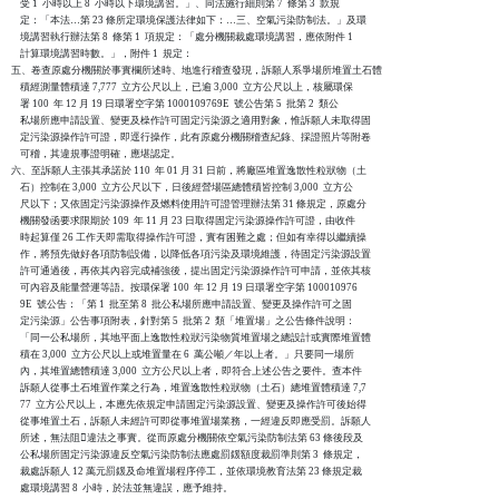
    受 1  小時以上 8  小時以下環境講習。」、同法施行細則第 7  條第 3  款規

    定：「本法…第 23 條所定環境保護法律如下：…三、空氣污染防制法。」及環

    境講習執行辦法第 8  條第 1  項規定：「處分機關裁處環境講習，應依附件 1

    計算環境講習時數。」，附件 1  規定：

五、卷查原處分機關於事實欄所述時、地進行稽查發現，訴願人系爭場所堆置土石體

    積經測量體積達 7,777  立方公尺以上，已逾 3,000  立方公尺以上，核屬環保

    署 100  年 12 月 19 日環署空字第 1000109769E  號公告第 5  批第 2  類公

    私場所應申請設置、變更及橾作許可固定污染源之適用對象，惟訴願人未取得固

    定污染源操作許可證，即逕行操作，此有原處分機關稽查紀錄、採證照片等附卷

    可稽，其違規事證明確，應堪認定。

六、至訴願人主張其承諾於 110  年 01 月 31 日前，將廠區堆置逸散性粒狀物（土

    石）控制在 3,000  立方公尺以下，日後經營場區總體積皆控制 3,000  立方公

    尺以下；又依固定污染源操作及燃料使用許可證管理辦法第 31 條規定，原處分

    機關發函要求限期於 109  年 11 月 23 日取得固定污染源操作許可證，由收件

    時起算僅 26 工作天即需取得操作許可證，實有困難之處；但如有幸得以繼續操

    作，將預先做好各項防制設備，以降低各項污染及環境維護，待固定污染源設置

    許可通過後，再依其內容完成補強後，提出固定污染源操作許可申請，並依其核

    可內容及能量營運等語。按環保署 100  年 12 月 19 日環署空字第 100010976

    9E  號公告：「第 1  批至第 8  批公私場所應申請設置、變更及操作許可之固

    定污染源」公告事項附表，針對第 5  批第 2  類「堆置場」之公告條件說明：

    「同一公私場所，其地平面上逸散性粒狀污染物質堆置場之總設計或實際堆置體

    積在 3,000  立方公尺以上或堆置量在 6  萬公噸／年以上者。」只要同一場所

    內，其堆置總體積達 3,000  立方公尺以上者，即符合上述公告之要件。查本件

    訴願人從事土石堆置作業之行為，堆置逸散性粒狀物（土石）總堆置體積達 7,7

    77  立方公尺以上，本應先依規定申請固定污染源設置、變更及操作許可後始得

    從事堆置土石，訴願人未經許可即從事堆置場業務，一經違反即應受罰。訴願人

    所述，無法阻違法之事實。從而原處分機關依空氣污染防制法第 63 條後段及

    公私場所固定污染源違反空氣污染防制法應處罰鍰額度裁罰準則第 3  條規定，

    裁處訴願人 12 萬元罰鍰及命堆置場程序停工，並依環境教育法第 23 條規定裁

    處環境講習 8  小時，於法並無違誤，應予維持。
