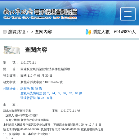
跳至主要內容
瀏覽路徑： >
查閱內容
瀏覽人數：69149830人
查閱內容
案
號：
1101070111
要
旨：
因違反空氣污染防制法事件提起訴願
發文日期：
民國 110 年 03 月 30 日
發文字號：
新北府訴決字第 1100185434 號
相關法條
：
訴願法 第 79 條
空氣污染防制法 第 2、24、3、56、57、63 條
環境教育法 第 23、8 條
全
文：
新北市政府訴願決定書                                  案號：1101070111  號

    訴願人  張○瑋即宏○工程行

    原處分機關  新北市政府環境保護局

上列訴願人因違反空氣污染防制法事件，不服原處分機關民國 109  年 12 月 8  日

新北環稽字第 00-000-000004  號及同年月日第 00-000-000006  號裁處書所為之處

分，提起訴願一案，本府依法決定如下：

    主    文
