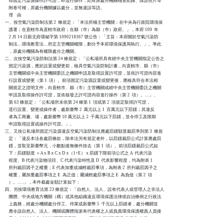
    得固定污染源操作許可證，即逕行操作，此有原處分機關稽查紀錄、採證照片等

    附卷可稽，原處分機關據以處分，並無違誤等語。

    理    由

一、按空氣污染防制法第 2  條規定：「本法所稱主管機關：在中央為行政院環境保

    護署；在直轄市為直轄市政府；在縣（市）為縣（巿）政府。」，本府 109  年

    2 月 14 日新北府環秘字第 1090218367 號公告：「主旨：本府關於空氣污染防

    制法…環境教育法…所定主管機關權限，劃分予本府環境保護局執行。」。準此

    ，原處分機關為有權限處分之機關。

二、次按空氣污染防制法第 24 條規定：「公私場所具有經中央主管機關指定公告之

    固定污染源，應於設置或變更前，檢具空氣污染防制計畫，向直轄市、縣（市）

    主管機關或中央主管機關委託之機關申請及取得設置許可證，並依許可證內容進

    行設置或變更（第 1  項）。前項固定污染源設置或變更後，應檢具符合本法相

    關規定之證明文件，向直轄市、縣（市）主管機關或經中央主管機關委託之機關

    申請及取得操作許可證，並依核發之許可證內容進行操作（第 2  項）。…」、

    第 63 條規定：「公私場所未依第 24 條第 1  項或第 2  項規定取得許可證，

    逕行設置、變更或操作者，處新臺幣 2  萬元以上 1  百萬元以下罰鍰；其違反

    者為工商廠、場，處新臺幣 10 萬元以上 2  千萬元以下罰鍰，並令停工及限期

    申請取得設置或操作許可證。」。

三、又按公私場所固定污染源違反空氣污染防制法應處罰鍰額度裁罰準則第 3  條規

    定：「違反本法各處罰條款，除本法另有規定者外，以罰鍰裁罰公式計算應處罰

    鍰，並取至新臺幣元，小數點後無條件捨去（第 1  項）。前項罰鍰裁罰公式如

    下：罰鍰額度 ＝A x B x C x D x（1+E） x 罰鍰下限前項公式之 A  代表污染

    程度、B 代表污染物項目、C 代表污染特性及 D  代表影響程度，均為附表 1

    所列裁罰因子之權重；E 代表加重或減輕裁罰事項，為附表 2  所列裁罰因子之

    權重，屬加重處罰事項之 E  為正值；屬減輕處罰事項之 E  為負值（第 2  項

    ）。… .」，本件裁處金額計算如下：

四、另按環境教育法第 23 條規定：「自然人、法人、設有代表人或管理人之非法人

    團體、中央或地方機關（構）或其他組織違反環境保護法律或自治條例之行政法

    上義務，經處分機關處分停工、停業或新臺幣 5  千元以上罰鍰者，處分機關並

    應令該自然人、法人、機關或團體指派有代表權之人或負責環境保護權責人員接
