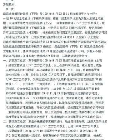
訴願駁回。

    事    實

緣原處分機關於民國（下同）於 109  年 9  月 23 日 11 時許派員至本市○○區○

○○段 10 地號之堆置場（下稱系爭場所）稽查，經查系爭場所為訴願人所屬之堆置

場，現場堆置逸散性粒狀污染物（土石），經測量體積達 7,777  立方公尺以上，核

屬行政院環境保護署（下稱環保署）公告第 5  批第 2  類應申請設置、變更及操作

許可之固定污染源（堆置場），惟未依規定取得固定污染源設置、變更及操作許可證

，即逕行設置及操作，已違反空氣污染防制法第 24 條第 1  項及第 2  項之規定，

原處分機關遂依空氣污染防制法第 63 條後段及公私場所固定污染源違反空氣污染防

制法應處罰鍰額度裁罰準則第 3  條規定，裁處新臺幣（下同）12  萬元罰鍰及命堆

置場程序停工，並依環境教育法第 23 條規定裁處環境講習 8  小時。訴願人不服，

提起本件訴願，並據原處分機關檢卷答辯到府。茲摘敘訴辯意旨於次：

一、訴願意旨略謂：系爭場所於 109  年 9  月 23 日場區堆置逸散性粒狀物（土石

    ）總堆置體積達 7,777  立方公尺以上，因土石原料尚須篩選、破碎處理，成品

    去處流向亦須配合辦理，本公司承諾於 110  年 01 月 31 日前，將廠區堆置逸

    散性粒狀物（土石）控制在 3,000  立方公尺以下，日後經營場區總體積皆控制

    3,000 立方公尺以下。又依固定污染源操作及燃料使用許可證管理辦法第 31 條

    略以：「一、形式審查…二實質審查…」上述總審查期達 43 日（以上未包含補

    正時間、公文收發及收件取得時程），故 109  年 10 月 16 日新北稽字第 109

    1965107 號函說明要求限期 109  年 11 月 23 日取得固定污染源操作許可證，

    由收件時起算僅 26 工作天即需取得操作許可證，實有困難之處。本公司如有幸

    得以繼續操作，將預先做好各項防制設備，以降低各項污染及環境維護，待固定

    污染源設置許可通過後，再依其內容完成補強後，提出固定污染源操作許可申請

    ，並依其核可內容及能量營運。綜上所述說明，懇請原處分機關在本公司積極降

    低堆置量及加強防制設備之態度下，得以撤銷對本公司堆置場之停工處分等語。

二、答辯意旨略謂：原處分機關於事實欄所述時、地進行稽查發現，訴願人系爭場所

    堆置土石體積經測量體積達 7,777  立方公尺以上，已逾 3,000  立方公尺以上

    ，核屬環保署 100  年 12 月 19 日環署空字第 1000109769E  號公告第 5  批

    第 2  類公私場所應申請設置、變更及橾作許可固定污染源之適用對象，惟未取
