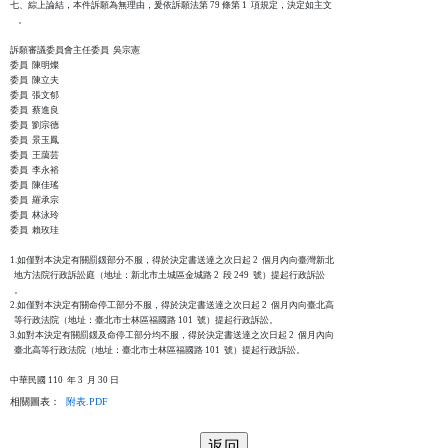
七、綜上論結，本件訴願為無理由，爰依訴願法第 79 條第 1  項規定，決定如主文

    。

訴願審議委員會主任委員  吳宗憲

委員  陳明燦

委員  陳立夫

委員  張文郁

委員  蔡進良

委員  劉宗德

委員  景玉鳳

委員  王藹芸

委員  李永裕

委員  陳佳瑤

委員  羅承宗

委員  林泳玲

委員  賴玫珪

1.如僅對本決定有關罰鍰部分不服，得於決定書送達之次日起 2  個月內向臺灣新北

  地方法院行政訴訟庭（地址：新北市土城區金城路 2  段 249  號）提起行政訴訟

  。

2.如僅對本決定有關命停工部分不服，得於決定書送達之次日起 2  個月內向臺北高

  等行政法院（地址：臺北市士林區福國路 101  號）提起行政訴訟。

3.如對本決定有關罰鍰及命停工部分均不服，得於決定書送達之次日起 2  個月內向

  臺北高等行政法院（地址：臺北市士林區福國路 101  號）提起行政訴訟。

相關圖表：
附表.PDF