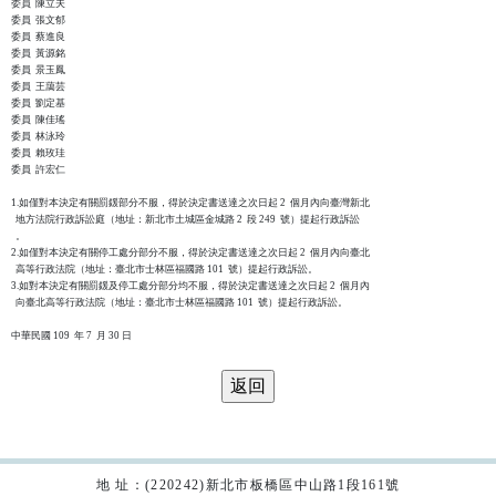
委員  陳立夫

委員  張文郁

委員  蔡進良

委員  黃源銘

委員  景玉鳳

委員  王藹芸

委員  劉定基

委員  陳佳瑤

委員  林泳玲

委員  賴玫珪

委員  許宏仁

1.如僅對本決定有關罰鍰部分不服，得於決定書送達之次日起 2  個月內向臺灣新北

  地方法院行政訴訟庭（地址：新北市土城區金城路 2  段 249  號）提起行政訴訟

  。

2.如僅對本決定有關停工處分部分不服，得於決定書送達之次日起 2  個月內向臺北

  高等行政法院（地址：臺北市士林區福國路 101  號）提起行政訴訟。

3.如對本決定有關罰鍰及停工處分部分均不服，得於決定書送達之次日起 2  個月內

  向臺北高等行政法院（地址：臺北市士林區福國路 101  號）提起行政訴訟。

地 址：(220242)新北市板橋區中山路1段161號