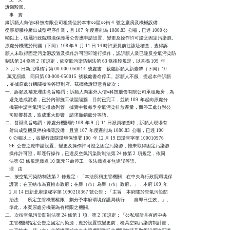
訴願駁回。

    事    實

緣訴願人向佶○科技有限公司租賃位於本市○○區○○街 4  號之廠房及機械設備，

從事塑膠粒壓出成型程序作業，且 107  年度產能為 1080.83  公噸，已達 1000 公

噸以上，核屬行政院環境保護署公告應申請設置、變更及操作許可證之固定污染源。

原處分機關於民國（下同）108 年 9  月 11 日 14 時許派員前往該址稽查，查得訴

願人未取得固定污染源設置及操作許可證即逕行操作，認訴願人業已違反空氣污染防

制法第 24 條第 2  項規定，依空氣污染防制法第 63 條後段規定，以首揭 109  年

 3  月 5  日新北環稽字第 00-000-050014  號處書，裁處訴願人新臺幣（下同）10

  萬元罰鍰，同日第 00-000-050015  號裁處書命停工。訴願人不服，提起本件訴願

，並據原處分機關檢卷答辯到府。茲摘敘訴辯意旨於次：

一、訴願及補充理由意旨略謂：訴願人向案外人佶○科技股份有限公司承租廠房，為

    避免造成混淆，已於內部施工做區隔牆，目前已完工，並於 109  年起向原處分

    機關申請空氣污染排放列管，據實申報每季空氣污染排放產量，而停工處分對公

    司影響甚及，造成重大影響，請求撤銷處分等語。

二、答辯意旨略謂：原處分機關於 108  年 9  月 11 日派員稽查時，訴願人現場有

    射出成型機及拌粉機等設備，且查 107  年度產能為 1080.83  公噸，已達 100

    0 公噸以上，核屬行政院環境保護署 100  年 12 月 19 日環空字第 100010976

    9E  公告之應申請設置、變更及操作許可證之固定污染源，惟未取得固定污染源

    操作許可證，即逕行操作，已違反空氣污染防制法第 24 條第 2  項規定，依同

    法第 63 條規定裁處 10 萬元並命停工，依法裁處並無違誤等語。

    理    由

一、按空氣污染防制法第 2  條規定：「本法所稱主管機關：在中央為行政院環境保

    護署；在直轄市為直轄市政府；在縣（市）為縣（巿）政府。」，本府 109  年

    2 月 14 日新北府環秘字第 1090218367 號公告：「主旨：本府關於空氣污染防

    治法……所定主管機關權限，劃分予本府環境保護局執行……自即日生效。」。

    準此，本案原處分機關為有權限之機關。

二、次按空氣污染防制法第 24 條第 1  項、第 2  項規定：「公私場所具有經中央

    主管機關指定公告之固定污染源，應於設置或變更前，檢具空氣污染防制計畫，
