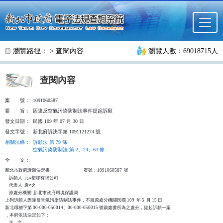
跳至主要內容
瀏覽路徑： >
查閱內容
瀏覽人數：69018715人
查閱內容
案
號：
1091060587
要
旨：
因違反空氣污染防制法事件提起訴願
發文日期：
民國 109 年 07 月 30 日
發文字號：
新北府訴決字第 1091121274 號
相關法條
：
訴願法 第 79 條
空氣污染防制法 第 2、24、63 條
全
文：
新北市政府訴願決定書                                  案號：1091060587  號

    訴願人  元○塑膠有限公司

    代表人  袁○之

    原處分機關  新北市政府環境保護局

上列訴願人因違反空氣污染防制法事件，不服原處分機關民國 109  年 5  月 15 日

新北環稽字第 00-000-050014、00-000-050015 號裁處書所為之處分，提起訴願一案

，本府依法決定如下：

    主    文
