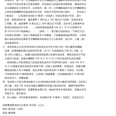
    向直轄市、縣（市）主管機關或中央主管機關委託之機關申請及取得設置許可證

    ，並依許可證內容進行設置或變更。前項固定污染源設置或變更後，應檢具符合

    本法相關規定之證明文件，向直轄市、縣（市）主管機關或經中央主管機關委託

    之政府其他機關申請核發操作許可證，並依許可證內容進行操作。」、同法第 6

    3 條規定：「公私場所未依第 24 條第 1  項或第 2  項規定取得許可證，逕行

    設置、變更或操作者，處新臺幣 2  萬元以上 100  萬元以下罰鍰；其違反者為

    工商廠、場，處新臺幣 10 萬元以上 2000 萬元以下罰鍰，並命停工及限期申請

    取得設置或操作許可證。」。行政院環境保護署 108  年 1  月 10 日環署空字

    第 1070107824 號函略以：「……說明：一、查空氣污染防制法（下稱空污法）

    中所稱公私場所，包括工商廠場及非工商廠場。工商廠場係指從事營利、工商活

    動行為或須經目的事業主管機關核准始得設立之公私場所，如公司、工廠（場）

    及商業場所等……。」。

三、卷查訴願人向佶○科技有限公司租賃位於本市○○區○○街 4  號之廠房及機械

    設備，從事塑膠粒壓出成型程序作業，且 107  年度產能為 1080.83  公噸，已

    達 1000 公噸以上，核屬行政院環境保護署公告應申請設置、變更及操作許可證

    之固定污染源。原處分機關於 108  年 9  月 11 日 14 時許派員前往該址稽查

    ，查得訴願人未取得固定污染源設置及操作許可證即逕行操作，此有 108  年 9

    月 11 日稽查紀錄及採證照片附卷可稽，訴願人違規事實，洵堪認定，原處分機

    關核認訴願人為工商廠場，違反空氣污染防制法第 24 條第 2  項規定，依空氣

    污染防制法第 63 條後段規定，以首揭二號裁處書，分別裁處訴願人 10 萬元罰

    鍰並命停工，洵屬有據。

四、至訴願人主張已將承租案外人佶○科技股份有限公司之廠房內部區隔，以區別二

    家工廠，並於 109  年起向原處分機關申請空氣污染排放列管，據實申報每季空

    氣污染排放產量等語，核屬事後改善行為，無從卸免本件違規責任，原處分於法

    尚無不合，應予維持。

五、綜上論結，本件訴願為無理由，依訴願法第 79 條第 1  項規定，決定如主文。

訴願審議委員會主任委員  吳宗憲（公出）

委員  劉宗德（代理）

委員  陳明燦
