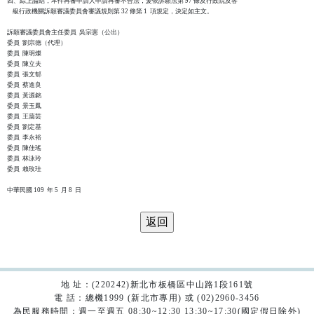
四、綜上論結，本件再審申請人申請再審不合法，爰依訴願法第 97 條及行政院及各

    級行政機關訴願審議委員會審議規則第 32 條第 1  項規定，決定如主文。

訴願審議委員會主任委員  吳宗憲（公出）

委員  劉宗德（代理）

委員  陳明燦

委員  陳立夫

委員  張文郁

委員  蔡進良

委員  黃源銘

委員  景玉鳳

委員  王藹芸

委員  劉定基

委員  李永裕

委員  陳佳瑤

委員  林泳玲

委員  賴玫珪

地 址：(220242)新北市板橋區中山路1段161號
電 話：總機1999 (新北市專用) 或 (02)2960-3456
為民服務時間：週一至週五 08:30~12:30 13:30~17:30(國定假日除外)