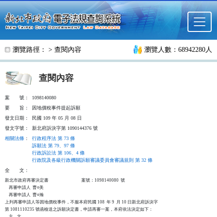
跳至主要內容
瀏覽路徑： >
查閱內容
瀏覽人數：68942280人
查閱內容
案
號：
1098140080
要
旨：
因地價稅事件提起訴願
發文日期：
民國 109 年 05 月 08 日
發文字號：
新北府訴決字第 1090144376 號
相關法條
：
行政程序法 第 73 條
訴願法 第 79、97 條
行政訴訟法 第 106、4 條
行政院及各級行政機關訴願審議委員會審議規則 第 32 條
全
文：
新北市政府再審決定書                                  案號：1098140080  號

    再審申請人  曹○美

    再審申請人  曹○瀚

上列再審申請人等因地價稅事件，不服本府民國 108  年 9  月 10 日新北府訴決字

第 1081110235 號函檢送之訴願決定書，申請再審一案，本府依法決定如下：

    主    文
