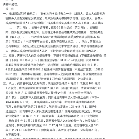
再審不受理。

    理    由

一、按訴願法第 97 條規定：「於有左列各款情形之一者，訴願人、參加人或其他利

    害關係人得對於確定訴願決定，向原訴願決定機關申請再審。但訴願人、參加人

    或其他利害關係人已依行政訴訟主張其事由或知其事由而不為主張者，不在此限

    ：…。（第 1  項）。前項申請再審，應於 30 日內提起（第 2  項）。前項期

    間，自訴願決定確定時起算。但再審之事由發生在後或知悉在後者，自知悉時起

    算（第 3  項）。」。行政院及各級行政機關訴願審議委員會審議規則第 32 條

    第 1  項規定：「申請再審不合法者，應為不受理之決定。」。準此，訴願法上

    之再審制度，係對已確定之訴願決定所提供之非常救濟途徑，申請再審應由訴願

    人、參加人或其他利害關係人為之，並於訴願決定確定時起算 30 日內為之。

二、經查，再審申請人前因地價稅事件，不服本府稅捐稽徵處（下稱原處分機關）民

    國（下同）108 年 4  月 17 日新北稅法字第 1083035124 號及同日字第 10830

    35152 號復查決定書所為之處分，提起訴願，經原處分機關以 108  年 6  月 1

    4 日新北稅法字第 1083050813 號函轉本府訴願會審議（本府編訂案號：108813

    0482  號），案經本府審議後，認再審申請人之訴願並無理由，爰以首揭號函檢

    送訴願決定書，依訴願法第 79 條第 1  項作成「訴願駁回」之決定在案。

三、承上，倘再審申請人欲為救濟，依行政訴訟法第 4  條第 1  項及第 106  條第

    1 項規定，應於訴願決定書送達後 2  個月內，提起行政訴訟。查首揭號函分別

    於 108  年 9  月 11 日送達再審申請人曹○美之住所（本市○○區○○里頂六

    股 1  號），並經其本人簽收在案；同日送達再審申請人曹○瀚之住所（本市○

    ○區○○○○路 129  號），並經其同居人簽收在案，此均有送達證書影本附卷

    可憑，依行政程序法第 73 條規定，該訴願決定書自 108  年 9  月 11 日即生

    送達效力，因再審申請人未於該決定書送達後 2  個月內提起行政訴訟，前揭訴

    願決定業於 108  年 11 月 11 日確定在案。是本件申請再審之 30 日法定期間

    ，應自 108  年 11 月 11 日起算，因再審申請人之地址位於本市，無需扣除在

    途期間，其申請再審期間應至 108  年 12 月 10 日屆滿。惟再審申請人於 109

    年 1  月 21 日（本府收文日）始提起再審，其所提起之再審，於法顯有不合，

    自不應受理。
