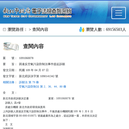
跳至主要內容
瀏覽路徑： >
查閱內容
瀏覽人數：69156503人
查閱內容
案
號：
1091060078
要
旨：
因違反空氣污染防制法事件提起訴願
發文日期：
民國 109 年 04 月 07 日
發文字號：
新北府訴決字第 1090141342 號
相關法條
：
訴願法 第 79 條
空氣污染防制法 第 2、36、44、80 條
全
文：
新北市政府訴願決定書                                  案號：1091060078  號

    訴願人  高○發

    原處分機關  新北市政府環境保護局

上列訴願人因違反空氣污染防制法事件，不服原處分機關民國 109  年 1  月 6  日

新北環稽字第 00-000-010075  號裁處書所為之處分，提起訴願一案，本府依法決定

如下：

    主    文

訴願駁回。
