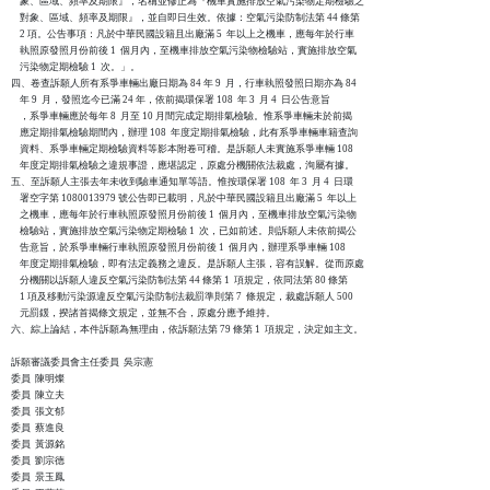
    象、區域、頻率及期限』，名稱並修正為『機車實施排放空氣污染物定期檢驗之

    對象、區域、頻率及期限』，並自即日生效。依據：空氣污染防制法第 44 條第

    2 項。公告事項：凡於中華民國設籍且出廠滿 5  年以上之機車，應每年於行車

    執照原發照月份前後 1  個月內，至機車排放空氣污染物檢驗站，實施排放空氣

    污染物定期檢驗 1  次。」。

四、卷查訴願人所有系爭車輛出廠日期為 84 年 9  月，行車執照發照日期亦為 84

    年 9  月，發照迄今已滿 24 年，依前揭環保署 108  年 3  月 4  日公告意旨

    ，系爭車輛應於每年 8  月至 10 月間完成定期排氣檢驗。惟系爭車輛未於前揭

    應定期排氣檢驗期間內，辦理 108  年度定期排氣檢驗，此有系爭車輛車籍查詢

    資料、系爭車輛定期檢驗資料等影本附卷可稽。是訴願人未實施系爭車輛 108

    年度定期排氣檢驗之違規事證，應堪認定，原處分機關依法裁處，洵屬有據。

五、至訴願人主張去年未收到驗車通知單等語。惟按環保署 108  年 3  月 4  日環

    署空字第 1080013979 號公告即已載明，凡於中華民國設籍且出廠滿 5  年以上

    之機車，應每年於行車執照原發照月份前後 1  個月內，至機車排放空氣污染物

    檢驗站，實施排放空氣污染物定期檢驗 1  次，已如前述。則訴願人未依前揭公

    告意旨，於系爭車輛行車執照原發照月份前後 1  個月內，辦理系爭車輛 108

    年度定期排氣檢驗，即有法定義務之違反。是訴願人主張，容有誤解。從而原處

    分機關以訴願人違反空氣污染防制法第 44 條第 1  項規定，依同法第 80 條第

    1 項及移動污染源違反空氣污染防制法裁罰準則第 7  條規定，裁處訴願人 500

    元罰鍰，揆諸首揭條文規定，並無不合，原處分應予維持。

六、綜上論結，本件訴願為無理由，依訴願法第 79 條第 1  項規定，決定如主文。

訴願審議委員會主任委員  吳宗憲

委員  陳明燦

委員  陳立夫

委員  張文郁

委員  蔡進良

委員  黃源銘

委員  劉宗德

委員  景玉鳳
