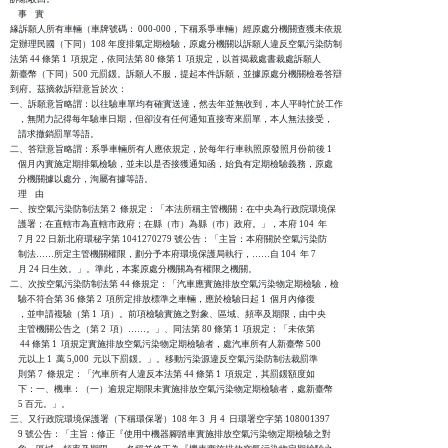
    事    實

緣訴願人所有車輛（車牌號碼： 000-000，下稱系爭車輛）經原處分機關查獲未依規

定辦理民國（下同）108 年度排氣定期檢驗，原處分機關以訴願人違反空氣污染防制

法第 44 條第 1  項規定，依同法第 80 條第 1  項規定，以首揭裁處書裁處訴願人

新臺幣（下同）500 元罰鍰。訴願人不服，提起本件訴願，並據原處分機關檢卷答辯

到府。茲摘敘訴辯意旨於次：

一、訴願意旨略謂：以往驗車單均有確實送達，然去年並無收到，本人平時忙於工作

    ，無閒力記得每年驗車日期，但卻沒有任何通知直接寄來罰單，本人無法接受，

    請求撤銷罰單等語。

二、答辯意旨略謂：系爭車輛所有人應依規定，於每年行車執照原發照月份前後 1

    個月內實施定期排氣檢驗，並未以是否接獲通知函，始負有定期檢驗義務，原處

    分機關據以處分，洵屬有據等語。

    理    由

一、按空氣污染防制法第 2  條規定：「本法所稱主管機關：在中央為行政院環境保

    護署；在直轄市為直轄市政府；在縣（市）為縣（巿）政府。」，本府 104  年

    7 月 22 日新北府環秘字第 1041270279 號公告：「主旨：本府關於空氣污染防

    制法……所定主管機關權限，劃分予本府環境保護局執行，……自 104  年 7

    月 24 日生效。」。準此，本案原處分機關為有權限之機關。

二、次按空氣污染防制法第 44 條規定：「汽車應實施排放空氣污染物定期檢驗，檢

    驗不符合第 36 條第 2  項所定排放標準之車輛，應於檢驗日起 1  個月內修復

    ，並申請複驗（第 1  項）。前項檢驗實施之對象、區域、頻率及期限，由中央

    主管機關公告之（第 2  項）……。」、同法第 80 條第 1  項規定：「未依第

     44 條第 1  項規定實施排放空氣污染物定期檢驗者，處汽車所有人新臺幣 500

    元以上 1  萬 5,000  元以下罰鍰。」。移動污染源違反空氣污染防制法裁罰準

    則第 7  條規定：「汽車所有人違反本法第 44 條第 1  項規定，其罰鍰額度如

    下：一、機車：（一）逾規定期限未實施排放空氣污染物定期檢驗者，處新臺幣

    5 百元。」。

三、又行政院環境保護署（下稱環保署）108 年 3  月 4  日環署空字第 108001397

    9 號公告：「主旨：修正『使用中機器腳踏車實施排放空氣污染物定期檢驗之對
