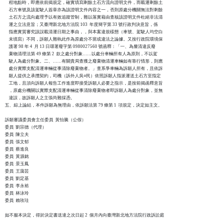
    程地點時，即應依前揭規定，確實填寫剩餘土石方流向證明文件，而載運剩餘土

    石方車號及該駕駛人簽章亦為該證明文件內容之一，否則原處分機關無法對剩餘

    土石方之流向處理予以有效追蹤管制，難以落實藉由查核該證明文件杜絕非法清

    運之立法意旨；又臺灣新北地方法院 103  年度簡字第 33 號行政判決意旨，係

    指應實質審究該誤載清運日期之事由，，與本案違規樣態（車號、駕駛人均空白

    未填寫）不同，訴願人難執此作為原處分不當或違法之論據。又按行政院環境保

    護署 98 年 4  月 13 日環署廢字第 0980027560 號函釋：「一、為釐清違反廢

    棄物清理法第 49 條第 2  款之處分對象……以處分車輛所有人為原則，不以駕

    駛人為處分對象。二、……有關貴局查獲之廢棄物清運車輛如有靠行情形，則應

    處分實際支配清運車輛從事清除廢棄物者。」查系爭車輛為訴願人所有，且依訴

    願人提供之承攬契約，司機（訴外人吳○民）依照訴願人指派運送土石方至指定

    工地，且須向訴願人報告工作進度即接受訴願人必要之指示，是按前揭函釋意旨

    ，原處分機關以實際支配清運車輛從事清除廢棄物者即訴願人為處分對象，並無

    違誤，故訴願人之主張尚難採憑。

五、綜上論結，本件訴願為無理由，依訴願法第 79 條第 1  項規定，決定如主文。

訴願審議委員會主任委員  黃怡騰（公假）

委員  劉宗德（代理）

委員  陳立夫

委員  張文郁

委員  蔡進良

委員  黃源銘

委員  景玉鳳

委員  王藹芸

委員  劉定基

委員  李永裕

委員  林泳玲

委員  賴玫珪

如不服本決定，得於決定書送達之次日起 2  個月內向臺灣新北地方法院行政訴訟庭
