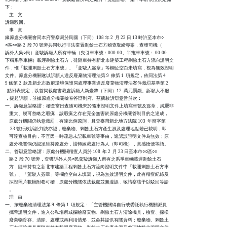
下：

    主    文

訴願駁回。

    事    實

緣原處分機關會同本府警察局於民國（下同）108 年 2  月 23 日 13 時許至本市○

○區○○路 2  段 70 號旁共同執行非法棄置剩餘土石方稽查取締專案，查獲司機（

訴外人吳○民）駕駛訴願人所有車輛（曳引車車號：000-00、半拖車車號： 00-00，

下稱系爭車輛）載運剩餘土石方，雖隨車持有新北市建築工程剩餘土石方流向證明文

件，惟「載運剩餘土石方車號」、「駕駛人簽章」等欄位空白未填寫，視為無效證明

文件。原處分機關遂以訴願人違反廢棄物清理法第 9  條第 1  項規定，依同法第 4

9 條第 2  款及新北市政府環境保護局處理事業違反廢棄物清理法案件裁罰基準第 2

  點附表規定，以首揭裁處書裁處訴願人新臺幣（下同）12  萬元罰鍰。訴願人不服

，提起訴願，並據原處分機關檢卷答辯到府。茲摘敘訴辯意旨於次：

一、訴願意旨略謂：稽查當日查獲司機未於隨車證明文件上填寫車號及簽章，純屬非

    重大、幾可忽略之瑕疵，該瑕疵之存在完全無害於原處分機關管制目的之達成，

    原處分機關仍執意裁罰，有違比例原則，且查臺灣新北地方法院 103  年簡字第

     33 號行政訴訟判決亦認，廢棄物、剩餘土石方產生源及處理地點若已載明，即

    可達查核目的，不宜因一時疏忽未記載車號等事由，逕認該證明文件為無效；原

    處分機關倘仍認須維持原處分，請轉嫁裁處行為人（即司機），實感德便等語。

二、答辯意旨略謂：原處分機關稽查人員於 108  年 2  月 23 日至本市○○區○○

    路 2  段 70 號旁，查獲訴外人吳○民駕駛訴願人所有之系爭車輛載運剩餘土石

    方，隨車持有之新北市建築工程剩餘土石方流向證明文件中「載運剩餘土石方車

    號」、「駕駛人簽章」等欄位空白未填寫，視為無效證明文件，此有稽查紀錄及

    採證照片數幀附卷可稽，原處分機關依法裁處並無違誤，敬請察核予以駁回等語

    。

    理    由

一、按廢棄物清理法第 9  條第 1  項規定：「主管機關得自行或委託執行機關派員

    攜帶證明文件，進入公私場所或攔檢廢棄物、剩餘土石方清除機具，檢查、採樣

    廢棄物貯存、清除、處理或再利用情形，並命其提供有關資料；廢棄物、剩餘土
