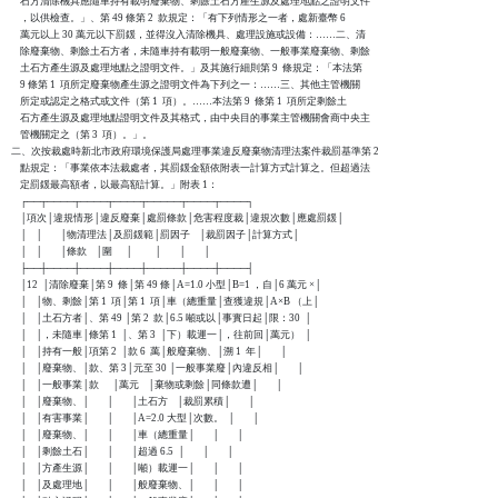
    石方清除機具應隨車持有載明廢棄物、剩餘土石方產生源及處理地點之證明文件

    ，以供檢查。」、第 49 條第 2  款規定：「有下列情形之一者，處新臺幣 6

    萬元以上 30 萬元以下罰鍰，並得沒入清除機具、處理設施或設備：……二、清

    除廢棄物、剩餘土石方者，未隨車持有載明一般廢棄物、一般事業廢棄物、剩餘

    土石方產生源及處理地點之證明文件。」及其施行細則第 9  條規定：「本法第

    9 條第 1  項所定廢棄物產生源之證明文件為下列之一：……三、其他主管機關

    所定或認定之格式或文件（第 1  項）。……本法第 9  條第 1  項所定剩餘土

    石方產生源及處理地點證明文件及其格式，由中央目的事業主管機關會商中央主

    管機關定之（第 3  項）。」。

二、次按裁處時新北市政府環境保護局處理事業違反廢棄物清理法案件裁罰基準第 2

    點規定：「事業依本法裁處者，其罰鍰金額依附表一計算方式計算之。但超過法

    定罰鍰最高額者，以最高額計算。」附表 1：

    ┌──┬────┬────┬────┬─────┬────┬────┐

    │項次│違規情形│違反廢棄│處罰條款│危害程度裁│違規次數│應處罰鍰│

    │    │        │物清理法│及罰鍰範│罰因子    │裁罰因子│計算方式│

    │    │        │條款    │圍      │          │        │        │

    ├──┼────┼────┼────┼─────┼────┼────┤

    │12  │清除廢棄│第 9  條│第 49 條│A=1.0 小型│B=1 ，自│6 萬元 ×│

    │    │物、剩餘│第 1  項│第 1  項│車（總重量│查獲違規│A×B （上│

    │    │土石方者│、第 49 │第 2  款│6.5 噸或以│事實日起│限：30  │

    │    │，未隨車│條第 1  │、第 3  │下）載運一│，往前回│萬元）  │

    │    │持有一般│項第 2  │款 6  萬│般廢棄物、│溯 1  年│        │

    │    │廢棄物、│款、第 3│元至 30 │一般事業廢│內違反相│        │

    │    │一般事業│款      │萬元    │棄物或剩餘│同條款遭│        │

    │    │廢棄物、│        │        │土石方    │裁罰累積│        │

    │    │有害事業│        │        │A=2.0 大型│次數。  │        │

    │    │廢棄物、│        │        │車（總重量│        │        │

    │    │剩餘土石│        │        │超過 6.5  │        │        │

    │    │方產生源│        │        │噸）載運一│        │        │

    │    │及處理地│        │        │般廢棄物、│        │        │
