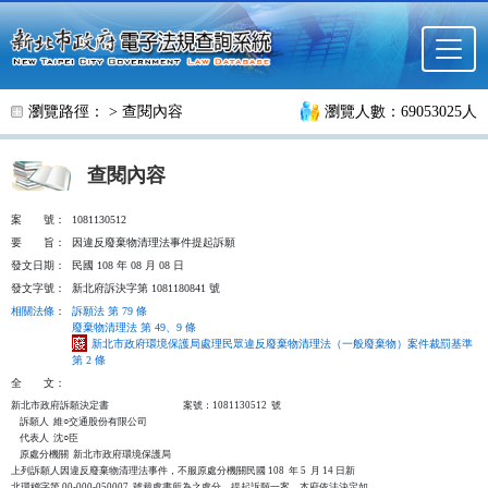
跳至主要內容
瀏覽路徑： >
查閱內容
瀏覽人數：69053025人
查閱內容
案
號：
1081130512
要
旨：
因違反廢棄物清理法事件提起訴願
發文日期：
民國 108 年 08 月 08 日
發文字號：
新北府訴決字第 1081180841 號
相關法條
：
訴願法 第 79 條
廢棄物清理法 第 49、9 條
新北市政府環境保護局處理民眾違反廢棄物清理法（一般廢棄物）案件裁罰基準
第 2 條
全
文：
新北市政府訴願決定書                                  案號：1081130512  號

    訴願人  維○交通股份有限公司

    代表人  沈○臣

    原處分機關  新北市政府環境保護局

上列訴願人因違反廢棄物清理法事件，不服原處分機關民國 108  年 5  月 14 日新

北環稽字第 00-000-050007  號裁處書所為之處分，提起訴願一案，本府依法決定如
