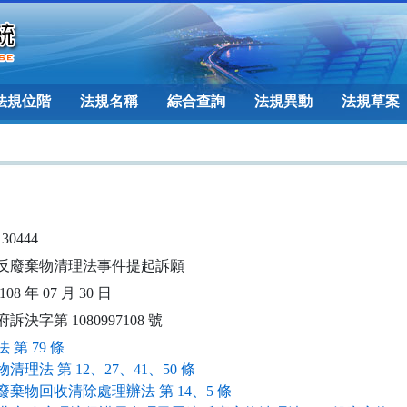
法規位階
法規名稱
綜合查詢
法規異動
法規草案
130444
反廢棄物清理法事件提起訴願
08 年 07 月 30 日
訴決字第 1080997108 號
 第 79 條
清理法 第 12、27、41、50 條
廢棄物回收清除處理辦法 第 14、5 條