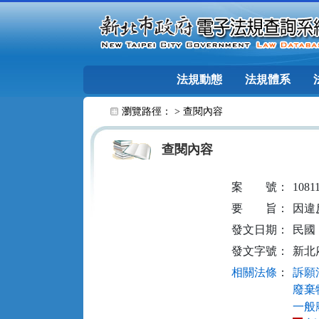
跳至主要內容
法規動態
法規體系
:::
瀏覽路徑： >
查閱內容
查閱內容
案
號：
1081
要
旨：
因違
發文日期：
民國 1
發文字號：
新北府
相關法條
：
訴願法
廢棄物
一般