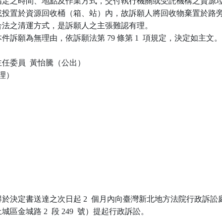
應於指定之時間、地點及作業方式，交付執行機關或受託機構之資源垃
回收或投置於資源回收桶（箱、站）內，故訴願人將回收物棄置於路旁
所示合法之清運方式，是訴願人之主張難認有理。

訴願為無理由，依訴願法第 79 條第 1  項規定，決定如主文。
任委員  黃怡騰（公出）

理）

於決定書送達之次日起 2  個月內向臺灣新北地方法院行政訴訟庭
區金城路 2  段 249  號）提起行政訴訟。
