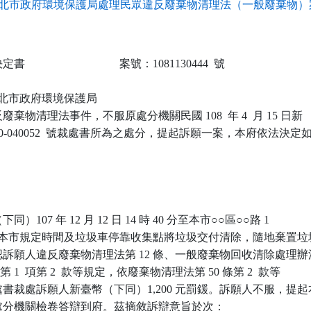
北市政府環境保護局處理民眾違反廢棄物清理法（一般廢棄物）案
                            案號：1081130444  號

 新北市政府環境保護局

棄物清理法事件，不服原處分機關民國 108  年 4  月 15 日新

000-040052  號裁處書所為之處分，提起訴願一案，本府依法決定如
107 年 12 月 12 日 14 時 40 分至本市○○區○○路 1

未依本市規定時間及垃圾車停靠收集點將垃圾交付清除，隨地棄置垃圾
訴願人違反廢棄物清理法第 12 條、一般廢棄物回收清除處理辦法
 條第 1  項第 2  款等規定，依廢棄物清理法第 50 條第 2  款等

書裁處訴願人新臺幣（下同）1,200 元罰鍰。訴願人不服，提起本
分機關檢卷答辯到府。茲摘敘訴辯意旨於次：
