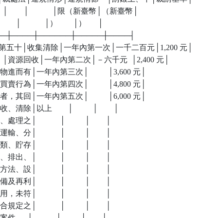
條    │        │            │限（新臺幣│（新臺幣│

│        │            │）        │）      │

───┼────┼──────┼─────┼────┤

十二│第五十│收集清除│一年內第一次│一千二百元│1,200 元│

  │條    │資源回收│一年內第二次│－六千元  │2,400 元│

│      │物進而有│一年內第三次│          │3,600 元│

│      │買賣行為│一年內第四次│          │4,800 元│

│      │者，其回│一年內第五次│          │6,000 元│

   │收、清除│以上        │          │        │

 │、處理之│            │          │        │

 │運輸、分│            │          │        │

 │類、貯存│            │          │        │

 │、排出、│            │          │        │

 │方法、設│            │          │        │

 │備及再利│            │          │        │

 │用，未符│            │          │        │

 │合規定之│            │          │        │

│案件。  │            │          │        │
