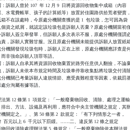
訴願人曾於 107  年 12 月 9  日將資源回收物集中成箱（內容

一發票、水電費帳單、孩子的計算紙等）放置於佳園路供拾荒者變賣，
認紙箱不在該處時，今原處分機關查獲的是 1  包垃圾，怎可因為袋

訴願人個資之紙屑，就認定該垃圾包是訴願人丟棄？原處分機關當初僅
單即令訴願人簽立舉發單，但訴願人多次表示不服，原處分機關僅謂必
為此負責，訴願人實難甘服。況且原處分機關未能提供訴願人放置紙箱
且原處分機關發現垃圾包時，訴願人正在上班，原處分機關應詳查是何
包，而非強命訴願人頂罪等語。

謂：訴願人自承其將資源回收物棄置於路旁任意供人翻撿，不論棄
垃圾包，訴願人未依本市規定時間及垃圾車停靠收集點將垃圾交付清除
，原處分機關已考量訴願人違規情節、應受責難程度等因素，依裁罰基
，原處分洵屬有據等語。

第 12 條第 1  項規定：「一般廢棄物回收、清除、處理之運輸
貯存、排出、方法、設備及再利用，應符合中央主管機關之規定，其辦
主管機關定之。」、第 50 條第 2  款規定：「有下列情形之一者，

 千 2  百元以上 6  千元以下罰鍰。……二、違反第 12 條之規定

廢棄物回收清除處理辦法第 5  條規定：「一般廢棄物除依本辦法規
