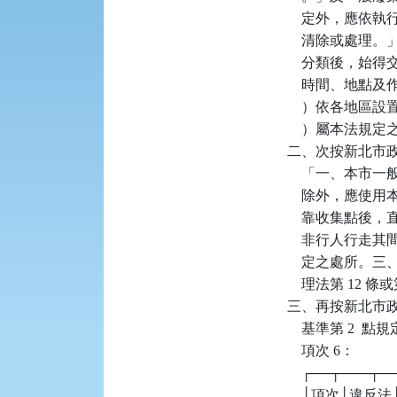
    定外，應
    清除或處理。
    分類後，
    時間、地
    ）依各地
    ）屬本法
二、次按新北市政府 1
    「一、本
    除外，應
    靠收集點
    非行人行
    定之處所
    理法第 12
三、再按新北市
    基準第 2
    項次 6：

    ┌──┬───┬
    │項次│違