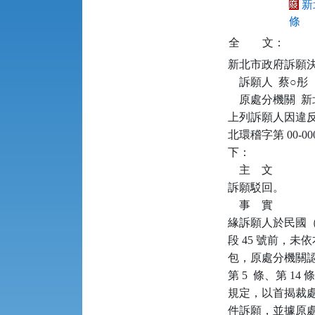
新
條
全
文：
新北市政府訴願決定書      
    訴願人  蔡○彤

    原處分機關 
上列訴願人因違反廢
北環稽字第 00-
下：

    主    文

訴願駁回。

    事    實

緣訴願人於民國（下同）
段 45 號前，
包，原處分機關認
第 5  條、第 14
規定，以首揭裁處
件訴願，並據原處