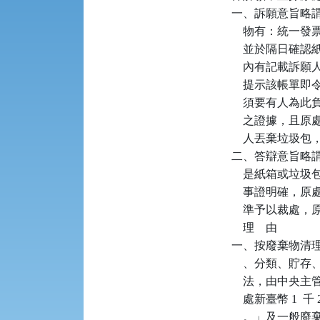
一、訴願意旨略謂：
    物有：統
    並於隔日確
    內有記載
    提示該帳
    須要有人
    之證據，
    人丟棄垃圾
二、答辯意旨略
    是紙箱或
    事證明確
    準予以裁處
    理    由

一、按廢棄物清理法
    、分類、
    法，由中央
    處新臺幣 1 
    。」及一般