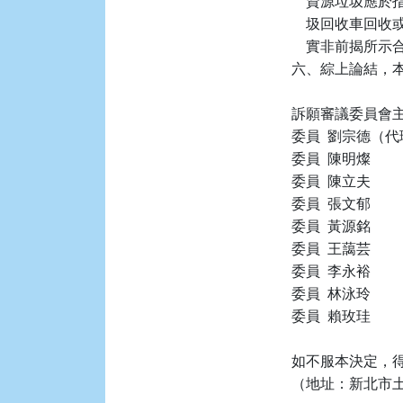
    資源垃圾
    圾回收車
    實非前揭
六、綜上論結，本件
訴願審議委員會主
委員  劉宗德（代
委員  陳明燦

委員  陳立夫

委員  張文郁

委員  黃源銘

委員  王藹芸

委員  李永裕

委員  林泳玲

委員  賴玫珪

如不服本決定，得
（地址：新北市土城