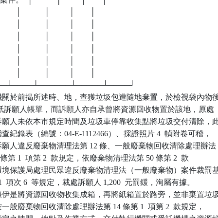
       │            │          │        │

       │            │          │        │

       │            │          │        │

       │            │          │        │

       │            │          │        │

       │            │          │        │

───┴────┴──────┴─────┴────┘

機關於前揭所述時、地，查獲垃圾包遭隨地棄置，於檢視袋內物後
 1  紙訴願人帳單，而訴願人亦自承曾將資源回收物置於該地，原處

認定訴願人未依本市規定時間及垃圾車停靠收集點將垃圾交付清除，此
稽查紀錄表（編號：04-E-1112466）、採證照片 4  幀附卷可稽，

以訴願人違反廢棄物清理法第 12 條、一般廢棄物回收清除處理辦法

 14 條第 1  項第 2  款規定，依廢棄物清理法第 50 條第 2  款

政府環境保護局處理民眾違反廢棄物清理法（一般廢棄物）案件裁罰基
附表 1  項次 6  等規定，裁處訴願人 1,200  元罰鍰，洵屬有據。

張伊是將資源回收物收集成箱，再將紙箱置於路旁，並非棄置垃圾
按一般廢棄物回收清除處理辦法第 14 條第 1  項第 2  款規定，
