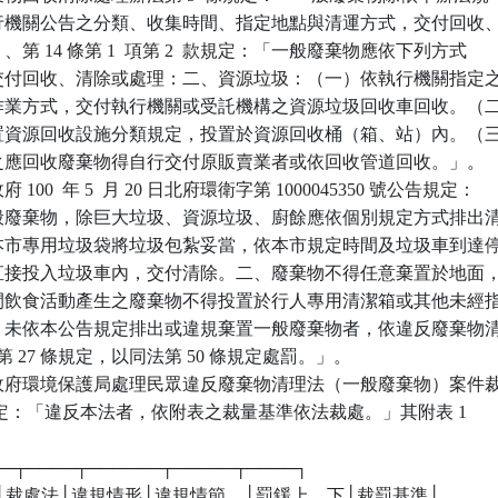
依執行機關公告之分類、收集時間、指定地點與清運方式，交付回收、
」、第 14 條第 1  項第 2  款規定：「一般廢棄物應依下列方式

始得交付回收、清除或處理：二、資源垃圾：（一）依執行機關指定之
點及作業方式，交付執行機關或受託機構之資源垃圾回收車回收。（二
區設置資源回收設施分類規定，投置於資源回收桶（箱、站）內。（三
規定之應回收廢棄物得自行交付原販賣業者或依回收管道回收。」。

00  年 5  月 20 日北府環衛字第 1000045350 號公告規定：

市一般廢棄物，除巨大垃圾、資源垃圾、廚餘應依個別規定方式排出清
使用本市專用垃圾袋將垃圾包紮妥當，依本市規定時間及垃圾車到達停
後，直接投入垃圾車內，交付清除。二、廢棄物不得任意棄置於地面，
走其間飲食活動產生之廢棄物不得投置於行人專用清潔箱或其他未經指
。三、未依本公告規定排出或違規棄置一般廢棄物者，依違反廢棄物清
 條或第 27 條規定，以同法第 50 條規定處罰。」。

政府環境保護局處理民眾違反廢棄物清理法（一般廢棄物）案件裁
  點規定：「違反本法者，依附表之裁量基準依法裁處。」其附表 1

───┬────┬──────┬─────┬────┐

反法│裁處法│違規情形│違規情節    │罰鍰上、下│裁罰基準│
