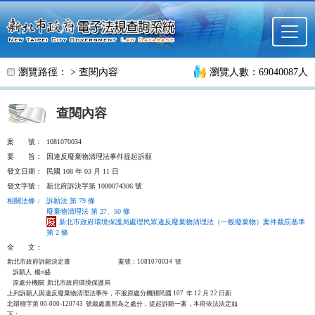
跳至主要內容
瀏覽路徑： >
查閱內容
瀏覽人數：69040087人
查閱內容
案
號：
1081070034
要
旨：
因違反廢棄物清理法事件提起訴願
發文日期：
民國 108 年 03 月 11 日
發文字號：
新北府訴決字第 1080074306 號
相關法條
：
訴願法 第 79 條
廢棄物清理法 第 27、50 條
新北市政府環境保護局處理民眾違反廢棄物清理法（一般廢棄物）案件裁罰基準
第 2 條
全
文：
新北市政府訴願決定書                                  案號：1081070034  號

    訴願人  楊○盛

    原處分機關  新北市政府環境保護局

上列訴願人因違反廢棄物清理法事件，不服原處分機關民國 107  年 12 月 22 日新

北環稽字第 00-000-120743  號裁處書所為之處分，提起訴願一案，本府依法決定如

下：
