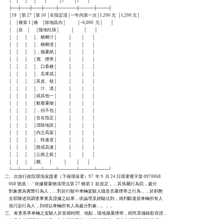
    │    │      │      │        │            │）        │）      │

    ├──┼───┼───┼────┼──────┼─────┼────┤

    │18  │第 27 │第 50 │在指定清│一年內第一次│1,200 元  │1,200 元│

    │    │條第 1│條    │除地區內│            │~6,000  元│        │

    │    │款    │      │隨地吐痰│            │          │        │

    │    │      │      │、檳榔汁│            │          │        │

    │    │      │      │、檳榔渣│            │          │        │

    │    │      │      │，拋棄紙│            │          │        │

    │    │      │      │屑、煙蒂│            │          │        │

    │    │      │      │、口香糖│            │          │        │

    │    │      │      │、瓜果或│            │          │        │

    │    │      │      │其皮、核│            │          │        │

    │    │      │      │、汁、渣│            │          │        │

    │    │      │      │或其他一│            │          │        │

    │    │      │      │般廢棄物│            │          │        │

    │    │      │      │，但不包│            │          │        │

    │    │      │      │含在指定│            │          │        │

    │    │      │      │清除地區│            │          │        │

    │    │      │      │內之高架│            │          │        │

    │    │      │      │、快速道│            │          │        │

    │    │      │      │路或高速│            │          │        │

    │    │      │      │公路之範│            │          │        │

    │    │      │      │圍。    │            │          │        │

    └──┴───┴───┴────┴──────┴─────┴────┘

二、次按行政院環境保護署（下稱環保署）97  年 9  月 24 日環署廢字第 0970068

    068 號函：「依據廢棄物清理法第 27 條第 1  款規定，…其係屬行為罰，處分

    對象應為實際行為人，…對於行駛中車輛駕駛人隨意丟棄煙蒂之行為，…於斟酌

    全部陳述與調查事實及證據之結果，依論理及經驗法則，倘判斷違規車輛所有人

    係污染行為人，則得以車輛所有人為處分對象…。」。

三、卷查系爭車輛之駕駛人於首揭時間、地點，隨地拋棄煙蒂，經民眾攝錄影存證，
