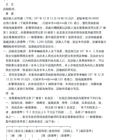
    主    文

訴願駁回。

    事    實

緣訴願人於民國（下同）107 年 12 月 11 日 16 時 10 分許，駕駛車號 00-0000

自用小客車（下稱系爭車輛），行經本市○○區○○○路 135  巷口，遭民眾錄影檢

舉隨地拋棄煙蒂，影響環境衛生，原處分機關爰以訴願人違反廢棄物清理法第 27 條

第 1  款規定，依廢棄物清理法第 50 條第 3  款及新北市政府環境保護局處理民眾

違反廢棄物清理法（一般廢棄物）案件裁罰基準第 2  點附表規定，以首揭裁處書，

裁處訴願人新臺幣（下同）1,200 元罰鍰。訴願人不服，提起本件訴願，並據原處分

機關檢卷答辯到府。茲摘敘訴辯意旨於次：

一、訴願意旨略謂：系爭車輛確係本人名下資產，惟該車已於 107  年 4、5 月份被

    我女兒楊斯喬開去使用，自此本人再也沒有見到更沒有使用該車輛，且由於女兒

    長期未返家，已向轄區派出所報案列為失蹤人口，且訴願人查看檢舉影片，可以

    明顯看出違規者是一名本人完全不認識的男性，本人亦無從知悉為何此人會駕駛

    我女兒的車，惟違規行為並非本人所為，請撤銷罰單等語。

二、答辯意旨略謂：本案係依據民眾錄影檢舉訴願人駕駛系爭車輛於 107  年 12 月

     11 日 16 時 10 分許，行經本市○○區○○○路 135  巷巷口，隨地拋棄煙蒂

    ，影響環境衛生，此有採證照片 4  幀附卷可稽，本局依法告發處分，洵屬有據

    ，訴願人違規行為明確，訴願為無理由，請維持原處分等語。

    理    由

一、按廢棄物清理法第 27 條第 1  款規定：「在指定清除地區內嚴禁有下列行為：

    一、隨地吐痰、檳榔汁、檳榔渣，拋棄紙屑、煙蒂、口香糖、瓜果或其皮、核、

    汁、渣或其他一般廢棄物。」、同法第 50 條第 3  款規定：「有下列情形之一

    者，處新臺幣 1  千 2  百元以上 6  千元以下罰鍰：…三、為第 27 條各款行

    為之一。」。新北市政府環境保護局處理民眾違反廢棄物清理法（一般廢棄物）

    案件裁罰基準第 2  點附表規定（如下表）：

    ┌──┬───┬───┬────┬──────┬─────┬────┐

    │項次│違反法│裁處法│違規情形│違規情節    │罰鍰上、下│裁罰基準│

    │    │條    │條    │        │            │限（新臺幣│（新臺幣│
