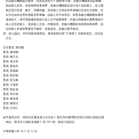
    向原處分機關提出檢舉，此有採證照片 4  幀附卷可稽，原處分機關查得該車輛

    為訴願人所有，依前揭環保署函釋，原處分機關推定該行為人為訴願人，依上開

    規定逕行告發、處分，洵屬有據。至訴願人主張其系爭車輛已交由女兒駕駛，至

    女兒交由何名男性駕駛系爭車輛，訴願人亦不知等語，經查原處分機關重新審視

    違規影片，僅可明顯攝得違規行為人左手拋棄煙蒂，尚無法明確看出實際違規行

    為人並非訴願人，是訴願人主張，尚難採憑。原處分機關依前揭環保署函釋，認

    定訴願人有違規事實並予處罰，並無違誤，原處分應予維持。

四、綜上論結，本件訴願為無理由，爰依訴願法第 79 條第 1  項前段規定，決定如

    主文。

主任委員  黃怡騰

委員  陳明燦

委員  陳立夫

委員  張文郁

委員  蔡進良

委員  黃源銘

委員  劉宗德

委員  景玉鳳

委員  王藹芸

委員  劉定基

委員  李永裕

委員  陳佳瑤

委員  賴玫珪

委員  許宏仁

如不服本決定，得於決定書送達之次日起 2  個月內向臺灣新北地方法院行政訴訟庭

（地址：新北市土城區金城路 2  段 249  號）提起行政訴訟。
