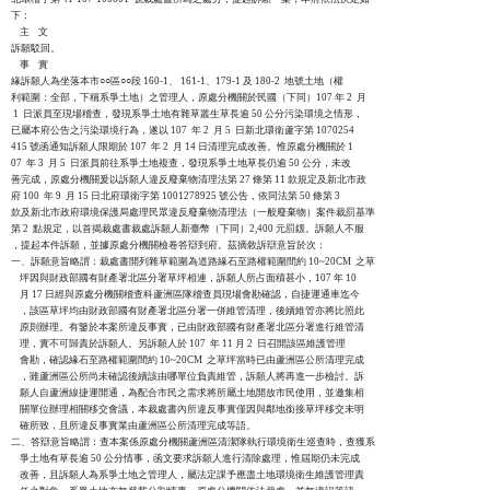
下：

    主    文

訴願駁回。

    事    實

緣訴願人為坐落本市○○區○○段 160-1、 161-1、179-1 及 180-2  地號土地（權

利範圍：全部，下稱系爭土地）之管理人，原處分機關於民國（下同）107 年 2  月

 1  日派員至現場稽查，發現系爭土地有雜草叢生草長逾 50 公分污染環境之情形，

已屬本府公告之污染環境行為，遂以 107  年 2  月 5  日新北環衛蘆字第 1070254

415 號函通知訴願人限期於 107  年 2  月 14 日清理完成改善。惟原處分機關於 1

07  年 3  月 5  日派員前往系爭土地複查，發現系爭土地草長仍逾 50 公分，未改

善完成，原處分機關爰以訴願人違反廢棄物清理法第 27 條第 11 款規定及新北市政

府 100  年 9  月 15 日北府環衛字第 1001278925 號公告，依同法第 50 條第 3  

款及新北市政府環境保護局處理民眾違反廢棄物清理法（一般廢棄物）案件裁罰基準

第 2  點規定，以首揭裁處書裁處訴願人新臺幣（下同）2,400 元罰鍰。訴願人不服

，提起本件訴願，並據原處分機關檢卷答辯到府。茲摘敘訴辯意旨於次：

一、訴願意旨略謂：裁處書開列雜草範圍為道路緣石至路權範圍間約 10~20CM  之草

    坪因與財政部國有財產署北區分署草坪相連，訴願人所占面積甚小，107 年 10 

    月 17 日經與原處分機關稽查科蘆洲區隊稽查員現場會勘確認，自捷運通車迄今

    ，該區草坪均由財政部國有財產署北區分署一併維管清理，後續維管亦將比照此

    原則辦理。有鑒於本案所違反事實，已由財政部國有財產署北區分署進行維管清

    理，實不可歸責於訴願人。另訴願人於 107  年 11 月 2  日召開該區維護管理

    會勘，確認緣石至路權範圍間約 10~20CM  之草坪當時已由蘆洲區公所清理完成

    ，雖蘆洲區公所尚未確認後續該由哪單位負責維管，訴願人將再進一步檢討。訴

    願人自蘆洲線捷運開通，為配合市民之需求將所屬土地開放市民使用，並邀集相

    關單位辦理相關移交會議，本裁處書內所違反事實僅因與鄰地銜接草坪移交未明

    確所致，且所違反事實業由蘆洲區公所清理完成等語。

二、答辯意旨略謂：查本案係原處分機關蘆洲區清潔隊執行環境衛生巡查時，查獲系

    爭土地有草長逾 50 公分情事，函文要求訴願人進行清除處理，惟屆期仍未完成

    改善，且訴願人為系爭土地之管理人，屬法定課予應盡土地環境衛生維護管理責
