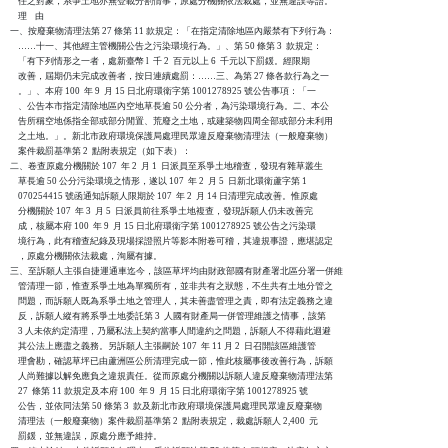
    任之對象，系爭土地亦無登載分割情事，原處分機關依法裁處，並無違誤等語。

    理    由

一、按廢棄物清理法第 27 條第 11 款規定：「在指定清除地區內嚴禁有下列行為：

    ……十一、其他經主管機關公告之污染環境行為。」、第 50 條第 3  款規定：

    「有下列情形之一者，處新臺幣 l  千 2  百元以上 6  千元以下罰鍰。經限期

    改善，屆期仍未完成改善者，按日連續處罰：……三、為第 27 條各款行為之一

    。」、本府 100  年 9  月 15 日北府環衛字第 1001278925 號公告事項：「一

    、公告本市指定清除地區內空地草長逾 50 公分者，為污染環境行為。二、本公

    告所稱空地係指全部或部分閒置、荒廢之土地，或建築物四周全部或部分未利用

    之土地。」。新北市政府環境保護局處理民眾違反廢棄物清理法（一般廢棄物）

    案件裁罰基準第 2  點附表規定（如下表）：

二、卷查原處分機關於 107  年 2  月 1  日派員至系爭土地稽查，發現有雜草叢生

    草長逾 50 公分污染環境之情形，遂以 107  年 2  月 5  日新北環衛蘆字第 1

    070254415 號函通知訴願人限期於 107  年 2  月 14 日清理完成改善。惟原處

    分機關於 107  年 3  月 5  日派員前往系爭土地複查，發現訴願人仍未改善完

    成，核屬本府 100  年 9  月 15 日北府環衛字第 1001278925 號公告之污染環

    境行為，此有稽查紀錄及現場採證照片等影本附卷可稽，其違規事證，應堪認定

    ，原處分機關依法裁處，洵屬有據。

三、至訴願人主張自捷運通車迄今，該區草坪均由財政部國有財產署北區分署一併維

    管清理一節，惟查系爭土地為單獨所有，並非共有之狀態，不生共有土地分管之

    問題，而訴願人既為系爭土地之管理人，其未善盡管理之責，即有法定義務之違

    反，訴願人縱有將系爭土地委託第 3  人國有財產局一併管理維護之情事，該第

    3 人未依約定清理，乃屬私法上契約當事人間違約之問題，訴願人不得藉此迴避

    其公法上應盡之義務。另訴願人主張嗣於 107  年 11 月 2  日召開該區維護管

    理會勘，確認草坪已由蘆洲區公所清理完成一節，惟此核屬事後改善行為，訴願

    人尚難據以解免應負之違規責任。從而原處分機關以訴願人違反廢棄物清理法第

    27  條第 11 款規定及本府 100  年 9  月 15 日北府環衛字第 1001278925 號

    公告，並依同法第 50 條第 3  款及新北市政府環境保護局處理民眾違反廢棄物

    清理法（一般廢棄物）案件裁罰基準第 2  點附表規定，裁處訴願人 2,400  元

    罰鍰，並無違誤，原處分應予維持。
