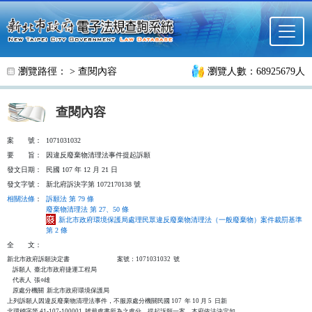
跳至主要內容
瀏覽路徑： >
查閱內容
瀏覽人數：68925679人
查閱內容
案
號：
1071031032
要
旨：
因違反廢棄物清理法事件提起訴願
發文日期：
民國 107 年 12 月 21 日
發文字號：
新北府訴決字第 1072170138 號
相關法條
：
訴願法 第 79 條
廢棄物清理法 第 27、50 條
新北市政府環境保護局處理民眾違反廢棄物清理法（一般廢棄物）案件裁罰基準
第 2 條
全
文：
新北市政府訴願決定書                                  案號：1071031032  號

    訴願人  臺北市政府捷運工程局

    代表人  張○雄

    原處分機關  新北市政府環境保護局

上列訴願人因違反廢棄物清理法事件，不服原處分機關民國 107  年 10 月 5  日新

北環稽字第 41-107-100001  號裁處書所為之處分，提起訴願一案，本府依法決定如
