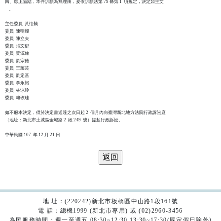
四、綜上論結，本件訴願為無理由，爰依訴願法第 79 條第 1  項規定，決定如主文

    。

主任委員  黃怡騰

委員  陳明燦

委員  陳立夫

委員  張文郁

委員  黃源銘

委員  劉宗德

委員  王藹芸

委員  劉定基

委員  李永裕

委員  林泳玲

委員  賴玫珪

如不服本決定，得於決定書送達之次日起 2  個月內向臺灣新北地方法院行政訴訟庭

（地址：新北市土城區金城路 2  段 249  號）提起行政訴訟。

地 址：(220242)新北市板橋區中山路1段161號
電 話：總機1999 (新北市專用) 或 (02)2960-3456
為民服務時間：週一至週五 08:30~12:30 13:30~17:30(國定假日除外)