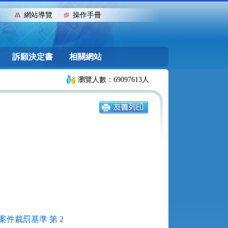
:::
網站導覽
操作手冊
訴願決定書
相關網站
瀏覽人數：69097613人
件裁罰基準 第 2