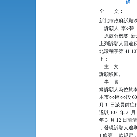
條
全
文：
新北市政府訴願決定書      
    訴願人  李○碧

    原處分機關 
上列訴願人因違反廢棄
北環稽字第 41-
下：

    主    文

訴願駁回。

    事    實

緣訴願人為位於本市
本市○○區○○段 6
月 1  日派員
遂以 107  年 2 
年 3  月 12 日
，發現訴願人逾期
1 條第 1  款規