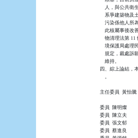
    人，與公
    系爭建築
    污染係他
    此核屬事
    物清理法第 1
    境保護局處
    規定，裁處
    維持。

四、綜上論結，本件
    。

主任委員  黃怡騰

委員  陳明燦

委員  陳立夫

委員  張文郁

委員  蔡進良
