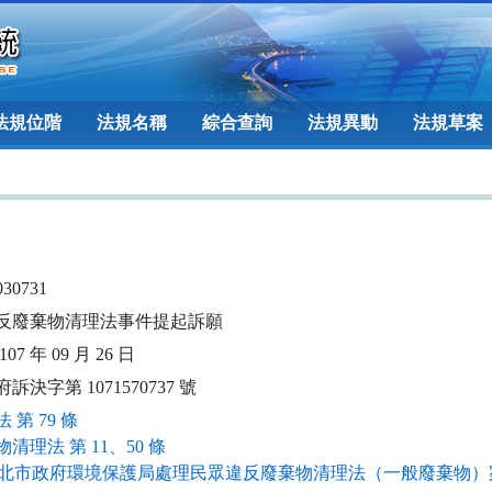
法規位階
法規名稱
綜合查詢
法規異動
法規草案
030731
反廢棄物清理法事件提起訴願
07 年 09 月 26 日
訴決字第 1071570737 號
 第 79 條
清理法 第 11、50 條
北市政府環境保護局處理民眾違反廢棄物清理法（一般廢棄物）案