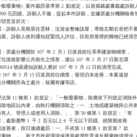
般廢棄物）案件裁罰基準第 2  點規定，以首揭裁處書裁處訴願人
,200 元罰鍰。訴願人不服，提起本件訴願，並據原處分機關檢卷答
辯意旨於次：

謂：訴願人長期居住雲林，沒資金整修該屋，導致左鄰右舍把不要
屋裡頭塞。訴願人收到通知趕緊找人評估，目前房屋裡的雜物已經清空
處分機關於 107  年 2  月 l  日派員前往系爭建築物稽查，

置垃圾致影響公共衛生之情形，遂以 107  年 2  月 27 日新北環

0369514 號函通知訴願人應於 107  年 3  月 12 日前清理完成。

於 107  年 3  月 15 日派員前往稽查，發現仍未改善，本案違規

原處分機關所為之處分，核屬有據等語。

第 11 條第 1  款規定：「一般廢棄物，除應依下列規定清除外
指定清除地區以內者，由執行機關清除之：一、土地或建築物與公共衛
由所有人、管理人或使用人清除。」、第 50 條第 1  款規定：「有

者，處新臺幣 1  千 2  百元以上 6  千元以下罰鍰。經限期改善

成改善者，按日連續處罰：一、不依第 11 條第 1  款至第 7  款

一般廢棄物。」，新北市政府環境保護局處理民眾違反廢棄物清理法（