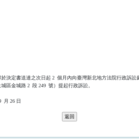
於決定書送達之次日起 2  個月內向臺灣新北地方法院行政訴訟庭
區金城路 2  段 249  號）提起行政訴訟。
