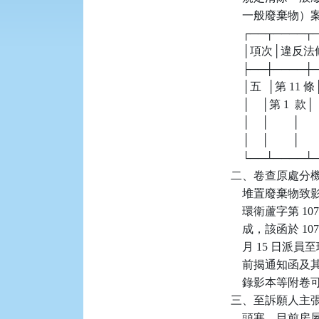
    一般廢棄物
    ┌──┬────
    │項次│違反法
    ├──┼────
    │五  │第 1
    │    │第 1  款
    │    │        │ 
    │    │        │  
    └──┴────
二、卷查原處分機關於
    堆置廢棄物致
    環衛蘆字第 10
    成，該函於 10
    月 15 
    前揭通知函及其
    錄影本等
三、至訴願人主
    頭塞，目