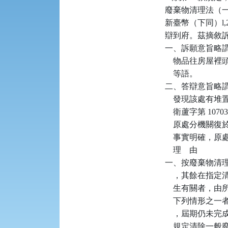
廢棄物清理法（一
新臺幣（下同）l
辯到府。茲摘敘訴
一、訴願意旨略
    物品往房
    等語。

二、答辯意旨略謂：原
    發現該處有堆
    衛蘆字第 107
    原處分機關復
    事實明確，
    理    由

一、按廢棄物清理法
    ，其餘在
    生有關者，
    下列情形之一
    ，屆期仍未完
    規定清除