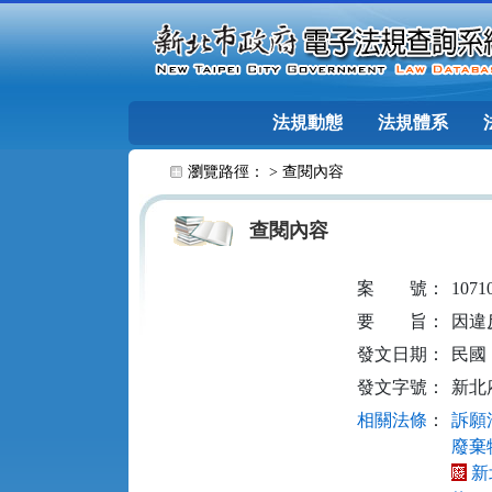
跳至主要內容
法規動態
法規體系
:::
瀏覽路徑： >
查閱內容
查閱內容
案
號：
1071
要
旨：
因違
發文日期：
民國 1
發文字號：
新北府
相關法條
：
訴願法
廢棄物
新