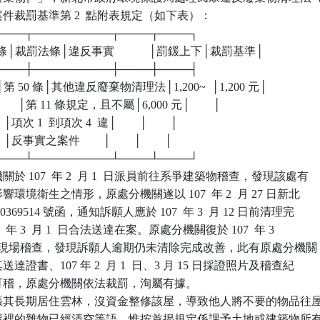
）案件裁罰基準第 2  點附表規定（如下表）：

┬────┬──────────┬────┬────┐

條│裁罰法條│違反事實            │罰鍰上下│裁罰基準│

┼────┼──────────┼────┼────┤

1 條│第 50 條│其他違反廢棄物清理法│1,200~  │1,200 元│

│        │第 11 條規定，且不屬│6,000 元│        │

       │項次 1  到項次 4  違│        │        │

      │反事實之案件        │        │        │

┴────┴──────────┴────┴────┘

 107  年 2  月 1  日派員前往系爭建築物稽查，發現該處有

影響環境衛生之情形，原處分機關遂以 107  年 2  月 27 日新北

70369514 號函，通知訴願人應於 107  年 3  月 12 日前清理完

7  年 3  月 1  日合法送達在案。原處分機關復於 107  年 3  

日派員至現場稽查，發現訴願人逾期仍未清除完成改善，此有原處分機關

送達證書、107 年 2  月 1  日、3 月 15 日採證照片及稽查紀

附卷可稽，原處分機關依法裁罰，洵屬有據。

張其長期居住雲林，沒資金整修該屋，導致他人將不要的物品往屋
前房屋裡的雜物已經清空等語。惟按首揭規定係課予土地或建築物所有