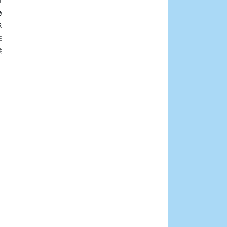









