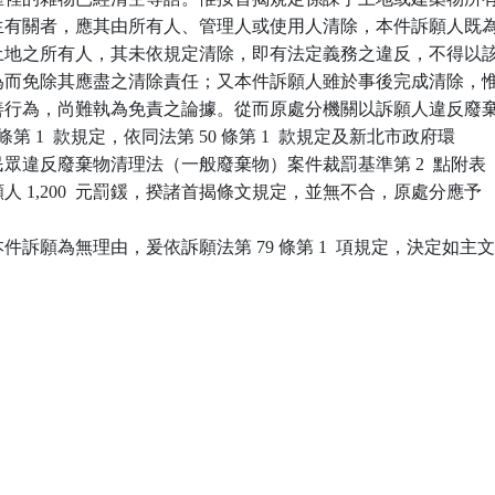
共衛生有關者，應其由所有人、管理人或使用人清除，本件訴願人既為
物及土地之所有人，其未依規定清除，即有法定義務之違反，不得以該
人所為而免除其應盡之清除責任；又本件訴願人雖於事後完成清除，惟
後改善行為，尚難執為免責之論據。從而原處分機關以訴願人違反廢棄
1 條第 1  款規定，依同法第 50 條第 1  款規定及新北市政府環

理民眾違反廢棄物清理法（一般廢棄物）案件裁罰基準第 2  點附表

訴願人 1,200  元罰鍰，揆諸首揭條文規定，並無不合，原處分應予

訴願為無理由，爰依訴願法第 79 條第 1  項規定，決定如主文