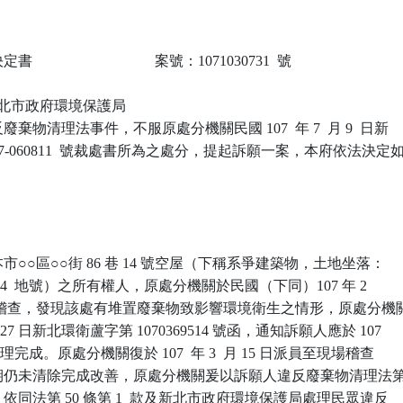
                            案號：1071030731  號

 新北市政府環境保護局

物清理法事件，不服原處分機關民國 107  年 7  月 9  日新

107-060811  號裁處書所為之處分，提起訴願一案，本府依法決定如
○○區○○街 86 巷 14 號空屋（下稱系爭建築物，土地坐落：

04  地號）之所有權人，原處分機關於民國（下同）107 年 2 

前往稽查，發現該處有堆置廢棄物致影響環境衛生之情形，原處分機關
 月 27 日新北環衛蘆字第 1070369514 號函，通知訴願人應於 107 

前清理完成。原處分機關復於 107  年 3  月 15 日派員至現場稽查

仍未清除完成改善，原處分機關爰以訴願人違反廢棄物清理法第 
定，依同法第 50 條第 1  款及新北市政府環境保護局處理民眾違反
