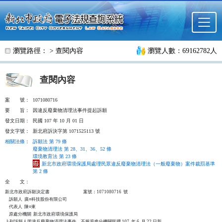
跳至主要內容
瀏覽路徑： >
查閱內容
瀏覽人數：69162782人
查閱內容
案
號：
1071080716
要
旨：
因違反廢棄物清理法事件提起訴願
發文日期：
民國 107 年 10 月 01 日
發文字號：
新北府訴決字第 1071525113 號
相關法條
：
訴願法 第 79 條
廢棄物清理法 第 28、31、36、52 條
環境教育法 第 23 條
新北市政府環境保護局處理民眾違反廢棄物清理法（一般廢棄物）案件裁罰基準
第 2 條
全
文：
新北市政府訴願決定書                                  案號：1071080716  號

    訴願人  廣○科技股份有限公司

    代表人  陳○東

    原處分機關  新北市政府環境保護局

上列訴願人因違反廢棄物清理法事件，不服原處分機關民國 107  年 6  月 22 日新
