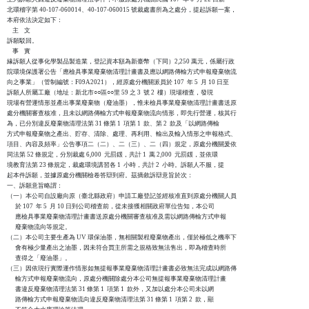
北環稽字第 40-107-060014、40-107-060015 號裁處書所為之處分，提起訴願一案，

本府依法決定如下：

    主    文

訴願駁回。

    事    實

緣訴願人從事化學製品製造業，登記資本額為新臺幣（下同）2,250 萬元，係屬行政

院環境保護署公告「應檢具事業廢棄物清理計畫書及應以網路傳輸方式申報廢棄物流

向之事業」（管制編號：F09A2021），經原處分機關派員於 107  年 5  月 10 日至

訴願人所屬工廠（地址：新北市○○區○○里 59 之 3  號 2  樓）現場稽查，發現

現場有營運情形並產出事業廢棄物（廢油墨），惟未檢具事業廢棄物清理計畫書送原

處分機關審查核准，且未以網路傳輸方式申報廢棄物流向情形，即先行營運，核其行

為，已分別違反廢棄物清理法第 31 條第 1  項第 1  款、第 2  款及「以網路傳輸

方式申報廢棄物之產出、貯存、清除、處理、再利用、輸出及輸入情形之申報格式、

項目、內容及頻率」公告事項二（二）、二（三）、二（四）規定，原處分機關爰依

同法第 52 條規定，分別裁處 6,000  元罰鍰，共計 1  萬 2,000  元罰鍰，並依環

境教育法第 23 條規定，裁處環境講習各 1  小時，共計 2  小時。訴願人不服，提

起本件訴願，並據原處分機關檢卷答辯到府。茲摘敘訴辯意旨於次：

一、訴願意旨略謂：

（一）本公司自設廠向原（臺北縣政府）申請工廠登記並經核准直到原處分機關人員

      於 107  年 5  月 10 日到公司稽查前，從未接獲相關政府單位告知，本公司

      應檢具事業廢棄物清理計畫書送原處分機關審查核准及需以網路傳輸方式申報

      廢棄物流向等規定。

（二）本公司主要生產為 UV 環保油墨，無相關製程廢棄物產出，僅於極低之機率下

      會有極少量產出之油墨，因未符合買主所需之規格致無法售出，即為稽查時所

      查得之「廢油墨」。

（三）因依現行實際運作情形如無提報事業廢棄物清理計畫書必致無法完成以網路傳

      輸方式申報廢棄物流向，原處分機關除處分本公司無提報事業廢棄物清理計畫

      書違反廢棄物清理法第 31 條第 1  項第 1  款外，又加以處分本公司未以網

      路傳輸方式申報廢棄物流向違反廢棄物清理法第 31 條第 1  項第 2  款，顯
