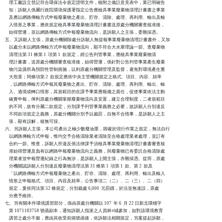
    理工廠設立登記符合環保法令規定證明文件，檢附之備註意見表中，業已明確告

    知：訴願人係屬行政院環境保護署指定公告應檢具事業廢棄物清理計畫書之事業

    及應以網路傳輸方式申報廢棄物之產出、貯存、清除、處理、再利用、輸出及輸

    入情形之事業，應依規定檢具事業廢棄物清理計畫書送原處分機關審查核准後，

    始得營運，並以網路傳輸方式申報廢棄物流向，是訴願人之主張，委難採憑。

五、又訴願人主張，原處分機關除處分訴願人無提報事業廢棄物清理計畫書外，又加

    以處分未以網路傳輸方式申報廢棄物流向，顯不符合大水庫理論一節。查廢棄物

    清理法第 31 條第 1  項第 1  款規定，經公告列管事業，應檢具事業廢棄物清

    理計畫書，送原處分機關審查核准後，始得營運，係針對公告列管事業產生廢棄

    物污染源所為預防性管制措施，以利原處分機關管理及監督，避免對環境產生重

    大危害；同條項第 2  款規定應依中央主管機關規定之格式、項目、內容、頻率

    ，以網路傳輸方式申報其廢棄物之產出、貯存、清除、處理、再利用、輸出、輸

    入、過境或轉口情形，其規範目的在課予事業應報備之責任，促使事業依法主動

    確實申報，俾利原處分機關掌握廢棄物流向及安置，建立合理制度，二者規範目

    的不同，故有分屬二款規定，分別課予列管事業義務之必要，故訴願人分別違反

    不同款項規定之義務，原處分機關分別予以裁罰，自無不合情事，是訴願人之主

    張，顯有誤解，核無可採。

六、另訴願人主張，本公司產出之極少數廢油墨，因礙於現行作業之規定，無法自行

    以網路傳輸方式申報，惟均交予合格清除業者清除至合格處理業者處理，並訂有

    合約一節。惟查，訴願人所違反係法律課予須檢具事業廢棄物清理計畫書審查核

    准始得營運及負有以網路申報廢棄物流向之義務，與廢棄物已有委託合格清除處

    理業者並申報營運紀錄之行為無涉，是訴願人上開主張，亦難採憑。從而，原處

    分機關認訴願人分別違反廢棄物清理法第 31 條第 1  項第 1  款、第 2  款及

    「以網路傳輸方式申報廢棄物之產出、貯存、清除、處理、再利用、輸出及輸入

    情形之申報格式、項目、內容及頻率」公告事項二（二）、二（三）、二（四）

    規定，爰依同法第 52 條規定，分別裁處 6,000  元罰鍰，於法並無違誤，原處

    分應予維持。

七、另有關本件環境講習部分，係由原處分機關以 107  年 6  月 22 日新北環稽字

    第 1071183758 號函副本，通知訴願人指派之人員林○城參加，如對該環境教育

    講習之處分不服，應由其收受前揭號函後，依訴願法相關規定，另案提起訴願，
