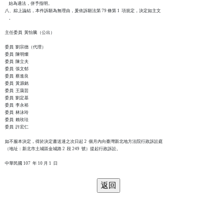
    始為適法，併予指明。

八、綜上論結，本件訴願為無理由，爰依訴願法第 79 條第 1  項規定，決定如主文

    。

主任委員  黃怡騰（公出）

委員  劉宗德（代理）

委員  陳明燦

委員  陳立夫

委員  張文郁

委員  蔡進良

委員  黃源銘

委員  王藹芸

委員  劉定基

委員  李永裕

委員  林泳玲

委員  賴玫珪

委員  許宏仁

如不服本決定，得於決定書送達之次日起 2  個月內向臺灣新北地方法院行政訴訟庭

（地址：新北市土城區金城路 2  段 249  號）提起行政訴訟。
