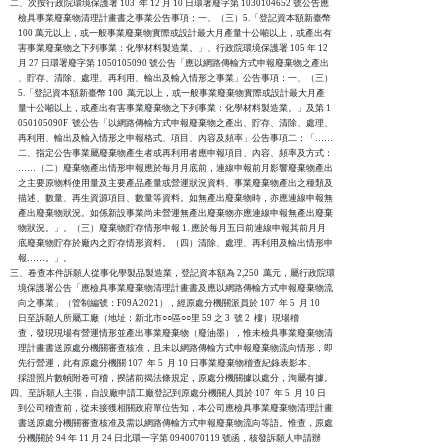
二、次按行政院環境保護署 103  年 12 月 10 日環署廢字第 1030104652 號公告應

    檢具事業廢棄物清理計畫書之事業公告事項：一、（三）5.「登記資本額新臺幣

    100 萬元以上，或一般事業廢棄物實際或設計最大月產量十公噸以上，或產出有

    害事業廢棄物之下列事業：化學材料製造業。」、行政院環境保護署 105 年 12

    月 27 日環署廢字第 1050105090 號公告「應以網路傳輸方式申報廢棄物之產出

    、貯存、清除、處理、再利用、輸出及輸入情形之事業」公告事項：一、（三）

    5.「登記資本額新臺幣 100  萬元以上，或一般事業廢棄物實際或設計最大月產

    量十公噸以上，或產出有害事業廢棄物之下列事業：化學材料製造業。」及第 1

    050105090F  號公告「以網路傳輸方式申報廢棄物之產出、貯存、清除、處理、

    再利用、輸出及輸入情形之申報格式、項目、內容及頻率」公告事項二：「……

    二、指定公告事業屬廢棄物產生者或再利用者應申報項目、內容、頻率及方式：

    ……（二）廢棄物產出情形申報應於每月月底前，連線申報前月影響廢棄物產出

    之主要原物料使用量及主要產品產量或營運狀況資料、事業廢棄物產出之種類及

    描述、數量、再生資源項目、數量等資料。如無產出廢棄物時，亦應連線申報無

    產出廢棄物狀況。如係新設事業尚未營運無產出廢棄物亦應連線申報無產出廢棄

    物狀況。」。（三）廢棄物貯存情形申報 1. 應於每月五日前連線申報其前月月

    底廢棄物貯存於廠內之貯存情形資料。（四）清除、處理、再利用及輸出情形申

    報……。」。

三、卷查本件訴願人從事化學製品製造業，登記資本額為 2,250  萬元，屬行政院環

    境保護署公告「應檢具事業廢棄物清理計畫書及應以網路傳輸方式申報廢棄物流

    向之事業」（管制編號：F09A2021），經原處分機關派員於 107  年 5  月 10

    日至訴願人所屬工廠（地址：新北市○○區○○里 59 之 3  號 2  樓）現場稽

    查，發現現場有營運情形並產出事業廢棄物（廢油墨），惟未檢具事業廢棄物清

    理計畫書送原處分機關審查核准，且未以網路傳輸方式申報廢棄物流向情形，即

    先行營運，此有原處分機關 107  年 5  月 10 日事業廢棄物稽查紀錄表影本、

    採證照片數幀附卷可稽，揆諸前揭法條規定，原處分機關據以處分，洵屬有據。

四、至訴願人主張，自設廠申請工廠登記到原處分機關人員於 107  年 5  月 10 日

    到公司稽查前，從未接獲相關政府單位告知，本公司應檢具事業廢棄物清理計畫

    書送原處分機關審查核准及需以網路傳輸方式申報廢棄物流向等語。惟查，原處

    分機關於 94 年 11 月 24 日北環一字第 0940070119 號函，核發訴願人申請辦
