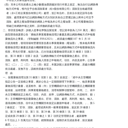
      不符合大水庫理論等法理。

（四）另本公司先前產出之極少數廢油墨因礙於現行作業之規定，無法自行以網路傳

      輸方式申報，惟均交予合格清除業者（松○股份有限公司）清除至合格處理業

      者（水○工程企業股份有限公司）處理，並訂有合約，且依法令規定該等合格

      清除、處理業者均已以網路傳輸方式分別於其各自之營運記錄上將本公司交予

      清除、處理之廢油墨明確於網路上申報為本公司之廢油墨，本公司廢棄物流向

      明確已有網路申報之資料，請求撤銷原處分等語。

二、答辯意旨略謂：訴願人從事化學製品製造業，登記資本額為 2,250  萬元，屬行

    政院環境保護署公告「應檢具事業廢棄物清理計畫書及應以網路傳輸方式申報廢

    棄物流向之事業」（管制編號: F09A2021），經原處分機關 107  年 5  月 10

    日派員稽查，發現現場有營運情形並產出事業廢棄物（廢油墨），惟未檢具事業

    廢棄物清理計畫書送原處分機關審查核准，且未以網路傳輸方式申報廢棄物流向

    情形，即先行營運，核其行為，已分別違反廢棄物清理法第 31 條第 1  項第 1

    款、第 31 條第 1  項第 2  款及「以網路傳輸方式申報廢棄物之產出、貯存、

    清除、處理、再利用、輸出及輸入情形之申報格式、項目、內容及頻率」公告事

    項二（二）、二（三）、二（四）規定，本案訴願人違規事實明確，原處分機關

    依法裁處，並無不合，請維持原處分等語。

    理    由

一、按廢棄物清理法第 31 條第 1  項第 1  款、第 2  款規定：「經中央主管機關

    指定公告一定規模之事業，應於公告之一定期限辦理下列事項：一、檢具事業廢

    棄物清理計畫書，送直轄市、縣（市）主管機關或中央主管機關委託之機關審查

    核准後，始得營運；與事業廢棄物產生、清理有關事項變更時，亦同。二、依中

    央主管機關規定之格式、項目、內容、頻率，以網路傳輸方式，向直轄市、縣（

    市）主管機關申報其廢棄物之產出、貯存、清除、處理、再利用、輸出、輸入、

    過境或轉口情形。但中央主管機關另有規定以書面申報者，不在此限。」、第 5

    2 條規定：「貯存、清除、處理或再利用一般事業廢棄物，違反第 28 條第 1  

    項、第 31 條第 1  項、第 5  項、第 34 條、第 36 條第 1  項、第 39 條規

    定或依第 29 條第 2  項、第 39 條之 1  第 2  項所定管理辦法者，處新臺幣

    6 千元以上 3  百萬元以下罰鍰。經限期改善，屆期仍未完成改善者，按次連續

    處罰。」。
