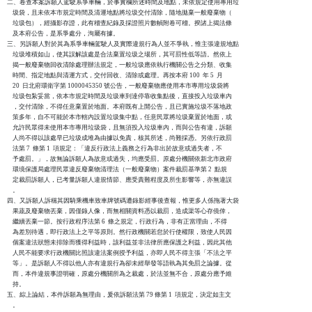
二、卷查本案訴願人駕駛系爭車輛，於事實欄所述時間及地點，未依規定使用專用垃

    圾袋，且未依本市規定時間及清運地點將垃圾交付清除，隨地拋棄一般廢棄物（

    垃圾包），經攝影存證，此有稽查紀錄及採證照片數幀附卷可稽。揆諸上揭法條

    及本府公告，是系爭處分，洵屬有據。

三、另訴願人對於其為系爭車輛駕駛人及實際違規行為人並不爭執，惟主張違規地點

    垃圾堆積如山，使其誤解該處是合法棄置垃圾之場所，其可罰性低等語。然依上

    揭一般廢棄物回收清除處理辦法規定，一般垃圾應依執行機關公告之分類、收集

    時間、指定地點與清運方式，交付回收、清除或處理。再按本府 100  年 5  月 

    20  日北府環衛字第 1000045350 號公告，一般廢棄物應使用本市專用垃圾袋將

    垃圾包紮妥當，依本市規定時間及垃圾車到達停靠收集點後，直接投入垃圾車內

    ，交付清除，不得任意棄置於地面。本府既有上開公告，且已實施垃圾不落地政

    策多年，自不可能於本市轄內設置垃圾集中點，任意民眾將垃圾棄置於地面，或

    允許民眾得未使用本市專用垃圾袋，且無須投入垃圾車內，而與公告有違，訴願

    人尚不得以該處早已垃圾成堆為由據以免責，核其所述，尚難採憑。另依行政罰

    法第 7  條第 1  項規定：「違反行政法上義務之行為非出於故意或過失者，不

    予處罰。」，故無論訴願人為故意或過失，均應受罰。原處分機關依新北市政府

    環境保護局處理民眾違反廢棄物清理法（一般廢棄物）案件裁罰基準第 2  點規

    定裁罰訴願人，已考量訴願人違規情節、應受責難程度及所生影響等，亦無違誤

    。

四、又訴願人訴稱其因騎乘機車致車牌號碼遭錄影經事後查報，惟更多人係拖著大袋

    果蔬及廢棄物丟棄，因僅錄人像，而無相關資料憑以裁罰，造成渠等心存僥倖，

    繼續丟棄一節。按行政程序法第 6  條之規定，行政行為，非有正當理由，不得

    為差別待遇，即行政法上之平等原則。然行政機關若怠於行使權限，致使人民因

    個案違法狀態未排除而獲得利益時，該利益並非法律所應保護之利益，因此其他

    人民不能要求行政機關比照該違法案例授予利益，亦即人民不得主張「不法之平

    等」。是訴願人不得以他人亦有違規行為卻未經舉發等語執為其免罰之論據。從

    而，本件違規事證明確，原處分機關所為之裁處，於法並無不合，原處分應予維

    持。

五、綜上論結，本件訴願為無理由，爰依訴願法第 79 條第 1  項規定，決定如主文

    。
