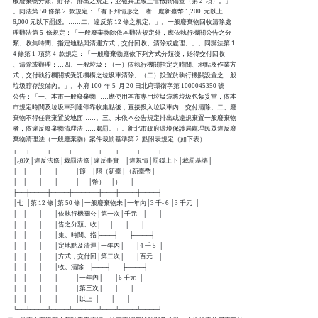
    般廢棄物分類、貯存、排出之規定，並報其上級主管機關備查（第 2  項）。」

    。同法第 50 條第 2  款規定：「有下列情形之一者，處新臺幣 1,200  元以上 

    6,000 元以下罰鍰。……二、違反第 12 條之規定。」。一般廢棄物回收清除處

    理辦法第 5  條規定：「一般廢棄物除依本辦法規定外，應依執行機關公告之分

    類、收集時間、指定地點與清運方式，交付回收、清除或處理。」。同辦法第 1

    4 條第 1  項第 4  款規定：「一般廢棄物應依下列方式分類後，始得交付回收

    、清除或辦理：…四、一般垃圾：（一）依執行機關指定之時間、地點及作業方

    式，交付執行機關或受託機構之垃圾車清除。（二）投置於執行機關設置之一般

    垃圾貯存設備內。」。本府 100  年 5  月 20 日北府環衛字第 1000045350 號

    公告：「一、本市一般廢棄物……應使用本市專用垃圾袋將垃圾包紮妥當，依本

    市規定時間及垃圾車到達停靠收集點後，直接投入垃圾車內，交付清除。二、廢

    棄物不得任意棄置於地面……。三、未依本公告規定排出或違規棄置一般廢棄物

    者，依違反廢棄物清理法……處罰。」。新北市政府環境保護局處理民眾違反廢

    棄物清理法（一般廢棄物）案件裁罰基準第 2  點附表規定（如下表）：

    ┌──┬────┬────┬──────┬───┬────┬────┐

    │項次│違反法條│裁罰法條│違反事實    │違規情│罰鍰上下│裁罰基準│

    │    │        │        │            │節    │限（新臺│（新臺幣│

    │    │        │        │            │      │幣）    │）      │

    ├──┼────┼────┼──────┼───┼────┼────┤

    │七  │第 12 條│第 50 條│一般廢棄物未│一年內│3 千- 6 │3 千元  │

    │    │        │        │依執行機關公│第一次│千元    │        │

    │    │        │        │告之分類、收│      │        │        │

    │    │        │        │集、時間、指├───┤        ├────┤

    │    │        │        │定地點及清運│一年內│        │4 千 5  │

    │    │        │        │方式，交付回│第二次│        │百元    │

    │    │        │        │收、清除    ├───┤        ├────┤

    │    │        │        │            │一年內│        │6 千元  │

    │    │        │        │            │第三次│        │        │

    │    │        │        │            │以上  │        │        │

    └──┴────┴────┴──────┴───┴────┴────┘
