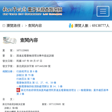
跳至主要內容
瀏覽路徑： >
查閱內容
瀏覽人數：69138777人
查閱內容
案
號：
1071120681
要
旨：
因違反廢棄物清理法事件提起訴願
發文日期：
民國 107 年 09 月 07 日
發文字號：
新北府訴決字第 1071445288 號
相關法條
：
行政程序法 第 6 條
訴願法 第 79 條
行政罰法 第 7 條
廢棄物清理法 第 12、27、41、50 條
一般廢棄物回收清除處理辦法 第 14、5 條
新北市政府環境保護局處理民眾違反廢棄物清理法（一般廢棄物）案件裁罰基準
第 2 條
全
文：
新北市政府訴願決定書                                  案號：1071120681  號

    訴願人  張○龍

    原處分機關  新北市政府環境保護局
