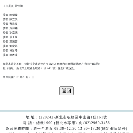
主任委員  黃怡騰

委員  陳明燦

委員  陳立夫

委員  蔡進良

委員  黃源銘

委員  劉宗德

委員  景玉鳳

委員  王藹芸

委員  劉定基

委員  林泳玲

委員  賴玫珪

如對本決定不服，得於決定書送達之次日起 2  個月內向臺灣新北地方法院行政訴訟

庭（地址：新北市土城區金城路 2  段 249  號）提起行政訴訟。

地 址：(220242)新北市板橋區中山路1段161號
電 話：總機1999 (新北市專用) 或 (02)2960-3456
為民服務時間：週一至週五 08:30~12:30 13:30~17:30(國定假日除外)