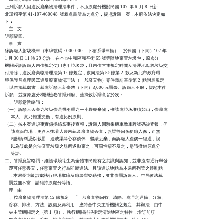
上列訴願人因違反廢棄物清理法事件，不服原處分機關民國 107  年 6  月 8  日新

北環稽字第 41-107-060048  號裁處書所為之處分，提起訴願一案，本府依法決定如

下：

    主    文

訴願駁回。

    事    實

緣訴願人駕駛機車（車牌號碼：000-000 ，下稱系爭車輛），於民國（下同）107 年 

1 月 30 日 11 時 29 分許，在本市中和區和平街 65 號旁隨地棄置垃圾包，原處分

機關爰認訴願人未依規定使用專用垃圾袋，且未依本市規定時間及清運地點將垃圾交

付清除，違反廢棄物清理法第 12 條規定，依同法第 50 條第 2  款及新北市政府環

境保護局處理民眾違反廢棄物清理法（一般廢棄物）案件裁罰基準第 2  點附表規定

，以首揭裁處書，裁處訴願人新臺幣（下同）3,000 元罰鍰。訴願人不服，提起本件

訴願，並據原處分機關檢卷答辯到府。茲摘敘訴辯意旨於次：

一、訴願意旨略謂：

（一）訴願人丟棄之垃圾僅是幾兩重之一小袋廢棄物，惟該處垃圾堆積如山，僅裁處

      本人，實乃輕重失衡，有違比例原則。

（二）按本案違規事實係採錄影事後查報，訴願人因騎乘機車致車牌號碼被查報，但

      該處係市場，更多人拖著大袋果蔬及廢棄物丟棄，然渠等因係徒錄人像，而無

      相關資料憑以裁罰，造成渠等心存僥倖，繼續丟棄，而訴願人僅偶一經過，誤

      以為該處是合法棄置垃圾之場所遂拋棄之，可罰性顯不及之，懇請撤銷原處分

      等語。

二、答辯意旨略謂：維護環境衛生為全體市民應有之共識與認知，並非沒有逕行舉發

    即可任意丟棄，任意棄置之行為即屬違法。且該違規地點為本局所列管之髒亂點

    ，本局長期於該處執行現場取締及錄影舉發勤務，並非僅罰訴願人。本局依法裁

    罰並無不當，請維持原處分等語。

    理    由

一、按廢棄物清理法第 12 條規定：「一般廢棄物回收、清除、處理之運輸、分類、

    貯存、排出、方法、設備及再利用，應符合中央主管機關之規定，其辦法，由中

    央主管機關定之（第 1  項）。執行機關得視指定清除地區之特性，增訂前項一
