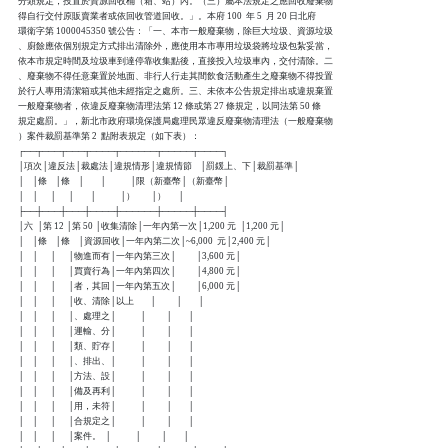
    分類規定，投置於資源回收桶（箱、站）內。（三）屬本法規定之應回收廢棄物

    得自行交付原販賣業者或依回收管道回收。」。本府 100  年 5  月 20 日北府

    環衛字第 1000045350 號公告：「一、本市一般廢棄物，除巨大垃圾、資源垃圾

    、廚餘應依個別規定方式排出清除外，應使用本市專用垃圾袋將垃圾包紮妥當，

    依本市規定時間及垃圾車到達停靠收集點後，直接投入垃圾車內，交付清除。二

    、廢棄物不得任意棄置於地面、非行人行走其間飲食活動產生之廢棄物不得投置

    於行人專用清潔箱或其他未經指定之處所。三、未依本公告規定排出或違規棄置

    一般廢棄物者，依違反廢棄物清理法第 12 條或第 27 條規定，以同法第 50 條

    規定處罰。」，新北市政府環境保護局處理民眾違反廢棄物清理法（一般廢棄物

    ）案件裁罰基準第 2  點附表規定（如下表）：

    ┌──┬───┬───┬────┬──────┬─────┬────┐

    │項次│違反法│裁處法│違規情形│違規情節    │罰鍰上、下│裁罰基準│

    │    │條    │條    │        │            │限（新臺幣│（新臺幣│

    │    │      │      │        │            │）        │）      │

    ├──┼───┼───┼────┼──────┼─────┼────┤

    │六  │第 12 │第 50 │收集清除│一年內第一次│1,200 元  │1,200 元│

    │    │條    │條    │資源回收│一年內第二次│~6,000  元│2,400 元│

    │    │      │      │物進而有│一年內第三次│          │3,600 元│

    │    │      │      │買賣行為│一年內第四次│          │4,800 元│

    │    │      │      │者，其回│一年內第五次│          │6,000 元│

    │    │      │      │收、清除│以上        │          │        │

    │    │      │      │、處理之│            │          │        │

    │    │      │      │運輸、分│            │          │        │

    │    │      │      │類、貯存│            │          │        │

    │    │      │      │、排出、│            │          │        │

    │    │      │      │方法、設│            │          │        │

    │    │      │      │備及再利│            │          │        │

    │    │      │      │用，未符│            │          │        │

    │    │      │      │合規定之│            │          │        │

    │    │      │      │案件。  │            │          │        │
