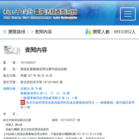
跳至主要內容
瀏覽路徑： >
查閱內容
瀏覽人數：69151852人
查閱內容
案
號：
1071030527
要
旨：
因違反廢棄物清理法事件提起訴願
發文日期：
民國 107 年 08 月 16 日
發文字號：
新北府訴決字第 1071074663 號
相關法條
：
訴願法 第 79 條
廢棄物清理法 第 12、27、41、50 條
一般廢棄物回收清除處理辦法 第 14、5 條
新北市政府環境保護局處理民眾違反廢棄物清理法（一般廢棄物）案件裁罰基準
第 2 條
全
文：
新北市政府訴願決定書                                  案號：1071030527  號

    訴願人  陳○雄

    原處分機關  新北市政府環境保護局

上列訴願人因違反廢棄物清理法事件，不服原處分機關民國 105  年 12 月 19 日新

北環稽字第 41-105-120859  號裁處書所為之處分，提起訴願一案，本府依法決定如
