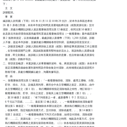
下：

    主    文

訴願駁回。

    事    實

緣訴願人於民國（下同）105 年 11 月 11 日 10 時 29 分許，於本市永和區忠孝街

26  巷 3  弄巷口對面，未依本市規定時間及清運地點將垃圾（紙類資源垃圾）交付

清除，原處分機關以訴願人違反廢棄物清理法第 12 條規定，依同法第 50 條第 2  

款及新北市政府環境保護局處理民眾違反廢棄物清理法（一般廢棄物）案件裁罰基準

第 2  點附表規定，以首揭裁處書，裁處訴願人新臺幣（下同）1,200 元罰鍰。訴願

人不服，提起本件訴願，並據原處分機關檢卷答辯到府。茲摘敘訴辯意旨於次：

一、訴願意旨略謂：訴願人因欲將回收之資源（紙類）贈與從事資源回收工作之鄰居

    ，在等待鄰居開門之際，因該紙類過重而暫時放於花台上。當該執勤人員通知違

    規後，即立刻搬走，故訴願人沒有丟棄資源回收的意圖，也沒有做出亂丟資源垃

    圾（紙類）的動作等語。

二、答辯意旨略謂：本案訴願人於事實欄所述時、地，將資源垃圾（紙類）未依本市

    規定清運機具循線收運到達時間及停靠收集交付清除，此有稽查紀錄及採證照片

    附卷可稽，原處分機關據以處分，洵屬有據等語。

    理    由

一、按廢棄物清理法第 12 條規定：「一般廢棄物回收、清除、處理之運輸、分類、

    貯存、排出、方法、設備及再利用，應符合中央主管機關之規定，其辦法，由中

    央主管機關定之（第 1  項）。執行機關得視指定清除地區之特性，增訂前項一

    般廢棄物分類、貯存、排出之規定，並報其上級主管機關備查（第 2  項）。」

    、第 50 條第 2  款規定：「有下列情形之一者，處新臺幣 1  千 2  百元以上

    6 千元以下罰鍰。……二、違反第 12 條之規定。」，一般廢棄物回收清除處理

    辦法第 5  條規定：「一般廢棄物除依本辦法規定外，應依執行機關公告之分類

    、收集時間、指定地點與清運方式，交付回收、清除或處理。」、第 14 條第 1

    項第 2  款規定：「一般廢棄物應依下列方式分類後，始得交付回收、清除或辦

    理：……二、資源垃圾：（一）依執行機關指定之時間、地點及作業方式，交付

    執行機關或受託機構之資源垃圾回收車回收。（二）依各地區設置資源回收設施
