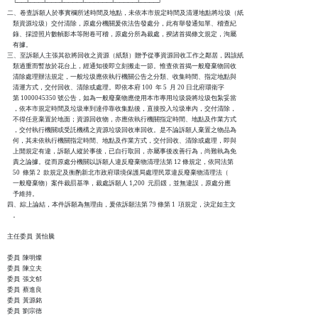
    └──┴───┴───┴────┴──────┴─────┴────┘

二、卷查訴願人於事實欄所述時間及地點，未依本市規定時間及清運地點將垃圾（紙

    類資源垃圾）交付清除，原處分機關爰依法告發處分，此有舉發通知單、稽查紀

    錄、採證照片數幀影本等附卷可稽，原處分所為裁處，揆諸首揭條文規定，洵屬

    有據。

三、至訴願人主張其欲將回收之資源（紙類）贈予從事資源回收工作之鄰居，因該紙

    類過重而暫放於花台上，經通知後即立刻搬走一節。惟查依首揭一般廢棄物回收

    清除處理辦法規定，一般垃圾應依執行機關公告之分類、收集時間、指定地點與

    清運方式，交付回收、清除或處理。即依本府 100  年 5  月 20 日北府環衛字

    第 1000045350 號公告，如為一般廢棄物應使用本市專用垃圾袋將垃圾包紮妥當

    ，依本市規定時間及垃圾車到達停靠收集點後，直接投入垃圾車內，交付清除，

    不得任意棄置於地面；資源回收物，亦應依執行機關指定時間、地點及作業方式

    ，交付執行機關或受託機構之資源垃圾回收車回收。是不論訴願人棄置之物品為

    何，其未依執行機關指定時間、地點及作業方式，交付回收、清除或處理，即與

    上開規定有違，訴願人縱於事後，已自行取回，亦屬事後改善行為，尚難執為免

    責之論據。從而原處分機關以訴願人違反廢棄物清理法第 12 條規定，依同法第

    50  條第 2  款規定及衡酌新北市政府環境保護局處理民眾違反廢棄物清理法（

    一般廢棄物）案件裁罰基準，裁處訴願人 1,200  元罰鍰，並無違誤，原處分應

    予維持。

四、綜上論結，本件訴願為無理由，爰依訴願法第 79 條第 1  項規定，決定如主文

    。

主任委員  黃怡騰

委員  陳明燦

委員  陳立夫

委員  張文郁

委員  蔡進良

委員  黃源銘

委員  劉宗德
