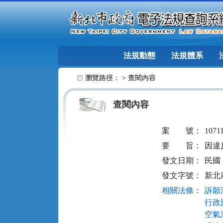
跳至主要內容
法規動態
法規體系
:::
瀏覽路徑： >
查閱內容
查閱內容
案
號：
1071
要
旨：
因違
發文日期：
民國 1
發文字號：
新北府
相關法條
：
訴願法
行政罰
空氣污