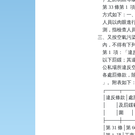
    第 33 
    方式如下
    人員以肉
    測，指檢
三、又按空氣污染防
    內，不得有
    第 1  項：
    以下罰鍰；其
    公私場所違
    各處罰條
    」。附表如下：
    ┌────┬──
    │違反條款
    │        │及罰
    │        │圍      │   
    ├────┼──
    │第 31 條