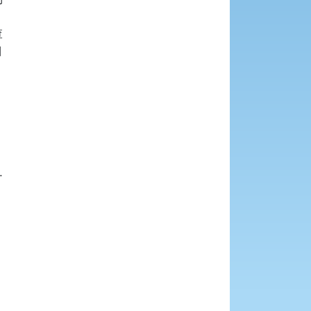





