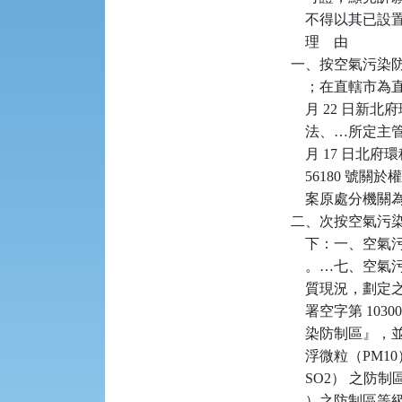
    不得以其
    理    由

一、按空氣污染防
    ；在直轄市
    月 22 日
    法、…所定
    月 17 日北府環
    56180 號
    案原處分機
二、次按空氣污染防
    下：一、
    。…七、
    質現況，劃定
    署空字第 1
    染防制區』，
    浮微粒（P
    SO2） 
    ）之防制