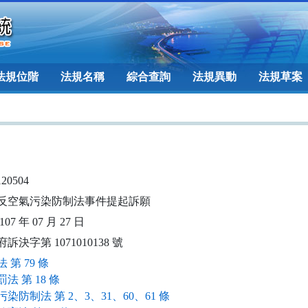
法規位階
法規名稱
綜合查詢
法規異動
法規草案
120504
反空氣污染防制法事件提起訴願
07 年 07 月 27 日
訴決字第 1071010138 號
 第 79 條
法 第 18 條
染防制法 第 2、3、31、60、61 條