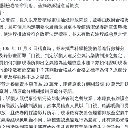
關檢卷答辯到府。茲摘敘訴辯意旨於次：

：

營之餐館，長久以來皆積極處理油煙排放問題，並委由政府合格廠
靜電集塵機，且每個月均定期要求廠商派員至本餐館清潔保養靜電集塵機

換集塵板，使油煙排放皆符合政府法定標準，並未有散布油煙或惡臭之情

106  年 11 月 3  日稽查時，並未攜帶科學檢測儀器進行數據分

僅以拍照及錄影畫面即「目視」判定訴願人違反空氣污染防制法之規定，

知稽查人員如何判斷現場所排出之氣體為油煙或是水煙？亦如何證明現場

顯之粒狀污染物散布於空氣中？其判斷合格及不合格之標準為何？原處分

有主觀判定及客觀性不足之疑慮。

之餐館資本額僅為 20 萬元，即遭原處分機關裁罰 10 萬元罰鍰
臻比例原則，請原處分機關撤銷原處分等語。

謂：訴願人既從事空氣污染防制法管制之餐飲業，本應負有維護空
，雖稱有裝設污染防制設備，然本局稽查人員以「目視」確認明顯可見
物之排放，且依卷附採證影片所示，現場確有灰藍色煙霧排放至空氣中
狀般水氣凝結現象明顯不同，經稽查認應違規行為屬實，此有錄影光碟
見訴願之污染防制設備未能有效收集及處理其營業所產生之污染物，尚