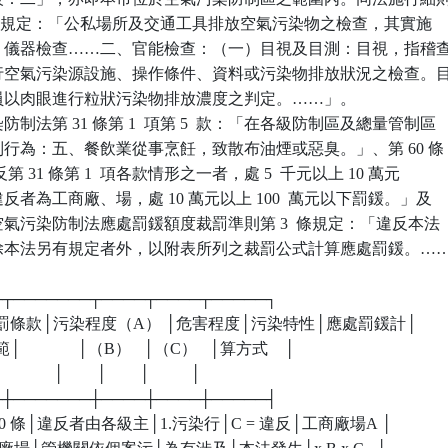
條第 1  項規定：「公私場所及交通工具排放空氣污染物之檢查，其實施

：一、儀器檢查……二、官能檢查：（一）目視及目測：目視，指稽查
眼進行空氣污染源設施、操作條件、資料或污染物排放狀況之檢查。目
查人員以肉眼進行粒狀污染物排放濃度之判定。……」。

制法第 31 條第 1  項第 5  款：「在各級防制區及總量管制區

下列行為：五、餐飲業從事烹飪，致散布油煙或惡臭。」、第 60 條

「違反第 31 條第 1  項各款情形之一者，處 5  千元以上 10 萬元

違反者為工商廠、場，處 10 萬元以上 100  萬元以下罰鍰。」及

反空氣污染防制法應處罰鍰額度裁罰準則第 3  條規定：「違反本法

款，除本法另有規定者外，以附表所列之裁罰公式計算應處罰鍰。……


──┬───────┬────┬────┬─────┐

│處罰條款│污染程度（A） │危害程度│污染特性│應處罰鍰計│

鍰範│              │（B）   │（C）   │算方式    │

           │        │        │          │

──┼───────┼────┼────┼─────┤

│第 60 條│違反者由各級主│1.污染行│C = 違反│工商廠場A │
