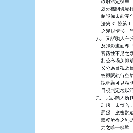
    政府法定
    處分機關
    制設備未
    法第 31 
    之違規情
八、又訴願人主
    及錄影畫
    客觀性不足
    對公私場
    又分為目視
    管機關執
    認明顯可
    目視判定
九、另訴願人所稱其
    罰鍰，未符
    罰鍰，應
    義務所得
    力之唯一