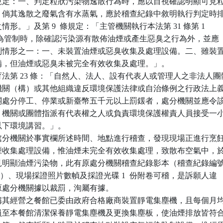
下列規定：一、判定粒狀污染物逸散行為時，應以目視確認明顯可見粒
排放，倘其逸散之廢氣含有水蒸氣，應於稽查紀錄中敘明執行判定時排
之情形。」及第 9  條規定：「主管機關執行本法第 31 條第 1  

 款之行為管制時，除確認污染源有散佈油煙或產生惡臭之行為外，並應

合下列情形之一：一、未裝置油煙或惡臭收集及處理設備。二、雖裝置
理設備，但油煙或惡臭未被完全有效收集及處理。」。

法第 23 條：「自然人、法人、設有代表人或管理人之非法人團體
地方機關（構）或其他組織違反環境保護法律或自治條例之行政法上義
分機關處分停工、停業或新臺幣五千元以上罰鍰者，處分機關並應令該
法人、機關或團體指派有代表權之人或負責環境保護權責人員接受一小
時以下環境講習。」。

處分機關於事實欄所述時間、地點進行稽查，發現現場正進行烹飪
置油煙收集處理設備，惟油煙未完全有效收集處理，致散布空氣中，於
外可見明顯油煙污染物，此有原處分機關稽查紀錄影本（稽查紀錄編號
1098353）、現場採證照片數幀及採證光碟 1  份附卷可稽，是訴願人違

，原處分機關據以裁罰，洵屬有據。

稱其經營之餐館已委由政府合格廠商裝置靜電集塵機，且每個月均
商派員至本餐館清潔保養靜電集塵機及更換集塵板，使油煙排放皆符合