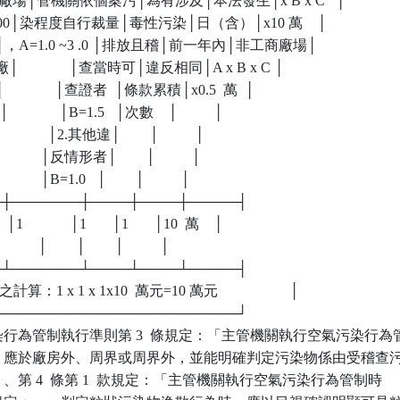
│工商廠場│管機關依個案污│為有涉及│本法發生│x B x C   │

 │：10~100│染程度自行裁量│毒性污染│日（含）│x10 萬    │

│萬；    │，A=1.0 ~3 .0 │排放且稽│前一年內│非工商廠場│

工商廠│              │查當時可│違反相同│A x B x C │

   │              │查證者  │條款累積│x0.5  萬  │

 │              │B=1.5   │次數    │          │

              │2.其他違│        │          │

│              │反情形者│        │          │

             │B=1.0   │        │          │

──┼───────┼────┼────┼─────┤

             │1       │1       │10  萬    │

           │        │        │          │

──┴───────┴────┴────┴─────┤

1 x 1 x 1x10  萬元=10 萬元                    │

──────────────────────────┘

行為管制執行準則第 3  條規定：「主管機關執行空氣污染行為管
位置，應於廠房外、周界或周界外，並能明確判定污染物係由受稽查污
。」、第 4  條第 1  款規定：「主管機關執行空氣污染行為管制時
