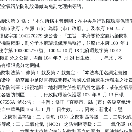
已設置空氣污染防制設備做為免罰之理由等語。

制法第 3  條：「本法所稱主管機關：在中央為行政院環境保護署
為直轄市政府；在縣（市）為縣（巿）政府。」及本府 104  年 7 

新北府環秘字第 1041270279 號公告：「主旨：本府關於空氣污染防制

主管機關權限，劃分予本府環境保護局執行，並廢止本府 100  年 1 

秘字第 1000005770 號、100 年 10 月 18 北府環規字第 10012

關於權限劃分之公告，均自 104  年 7  月 24 日生效。」，準此，本

關為有權限處分之機關。

制法第 2  條第 1  款及第 7  款規定：「本法專用名詞定義如

空氣污染物：指空氣中足以直接或間接妨害國民健康或生活環境之物質
空氣污染防制區：指視地區土地利用對於空氣品質之需求，或依空氣品
之各級防制區…。」，行政院環境保護署 103  年 8  月 13 日環

030067556A  號公告：「主旨：修正『直轄市、縣（市）各級空氣污

並自中華民國 104  年 1  月 1  日生效。…；附表：新北市：懸

M10）之防制區等級：二，臭氧（O3）之防制區等級：二，二氧化硫
之防制區等級：二，二氧化氮（NO2） 之防制區等級：二，一氧化碳（C
區等級：二」，亦即本市位於空氣污染防制區之範圍內。同法施行細則