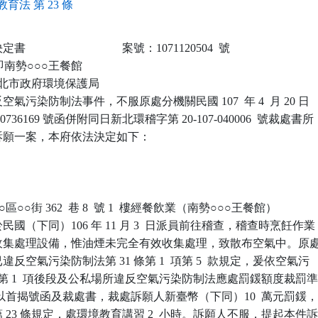
育法 第 23 條
                            案號：1071120504  號

貞即南勢○○○王餐館

 新北市政府環境保護局

氣污染防制法事件，不服原處分機關民國 107  年 4  月 20 日

736169 號函併附同日新北環稽字第 20-107-040006  號裁處書所

願一案，本府依法決定如下：

○○街 362  巷 8  號 1  樓經餐飲業（南勢○○○王餐館）

國（下同）106 年 11 月 3  日派員前往稽查，稽查時烹飪作業

收集處理設備，惟油煙未完全有效收集處理，致散布空氣中。原處
反空氣污染防制法第 31 條第 1  項第 5  款規定，爰依空氣污

條第 1  項後段及公私場所違反空氣污染防制法應處罰鍰額度裁罰準
，以首揭號函及裁處書，裁處訴願人新臺幣（下同）10  萬元罰鍰，
23 條規定，處環境教育講習 2  小時。訴願人不服，提起本件訴