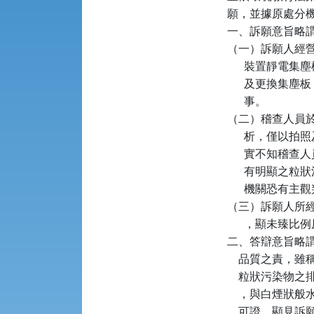
願，並據原處分機
一、訴願意旨略謂
（一）訴願人經
      裝置
      及更
      事。

（二）稽查人員於 
      析，
      實不
      有明
      機關恐
（三）訴願人所經營
      ，顯未
二、答辯意旨略
    品質之責
    粒狀污染
    ，與白煙
    可證，顯