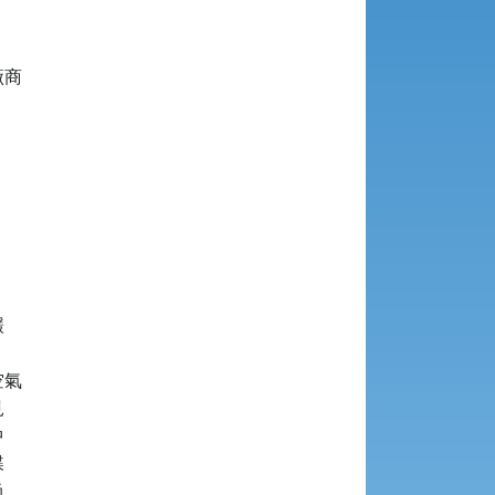
商



氣








