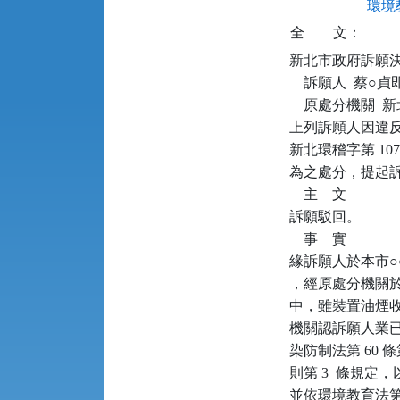
環境教
全
文：
新北市政府訴願決定書      
    訴願人  蔡○
    原處分機關 
上列訴願人因違反空
新北環稽字第 1070
為之處分，提起訴
    主    文

訴願駁回。

    事    實

緣訴願人於本市○○區
，經原處分機關於民
中，雖裝置油煙
機關認訴願人業已違
染防制法第 60 
則第 3  條規定
並依環境教育法第 