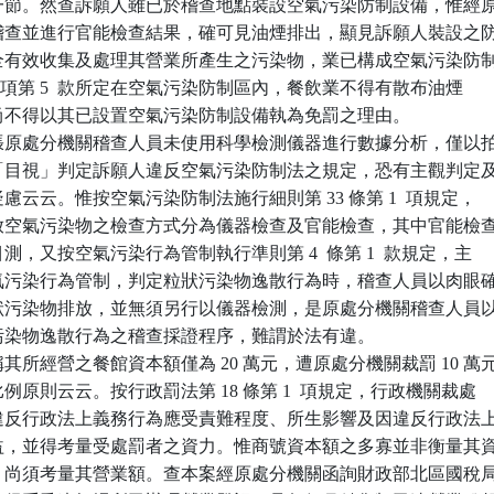
標準一節。然查訴願人雖已於稽查地點裝設空氣污染防制設備，惟經原
現場稽查並進行官能檢查結果，確可見油煙排出，顯見訴願人裝設之防
能完全有效收集及處理其營業所產生之污染物，業已構成空氣污染防制
條第 1  項第 5  款所定在空氣污染防制區內，餐飲業不得有散布油煙

形，尚不得以其已設置空氣污染防制設備執為免罰之理由。

張原處分機關稽查人員未使用科學檢測儀器進行數據分析，僅以拍
面即「目視」判定訴願人違反空氣污染防制法之規定，恐有主觀判定及
之疑慮云云。惟按空氣污染防制法施行細則第 33 條第 1  項規定，

所排放空氣污染物之檢查方式分為儀器檢查及官能檢查，其中官能檢查
及目測，又按空氣污染行為管制執行準則第 4  條第 1  款規定，主

行空氣污染行為管制，判定粒狀污染物逸散行為時，稽查人員以肉眼確
見粒狀污染物排放，並無須另行以儀器檢測，是原處分機關稽查人員以
粒狀污染物逸散行為之稽查採證程序，難謂於法有違。

所經營之餐館資本額僅為 20 萬元，遭原處分機關裁罰 10 萬元
合比例原則云云。按行政罰法第 18 條第 1  項規定，行政機關裁處

審酌違反行政法上義務行為應受責難程度、所生影響及因違反行政法上
之利益，並得考量受處罰者之資力。惟商號資本額之多寡並非衡量其資
標準，尚須考量其營業額。查本案經原處分機關函詢財政部北區國稅局