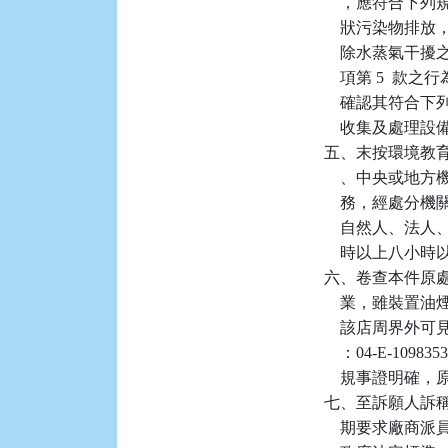
    ，應符合
    狀污染物
    除水蒸氣干擾
    項第 5 
    確認其符
    收集及處
五、末按環境教育
    、中央或
    務，經處
    自然人、
    時以上八小
六、卷查本件原
    業，雖裝
    該店周界
    ：04-E-
    規事證明確
七、至訴願人訴
    期要求廠