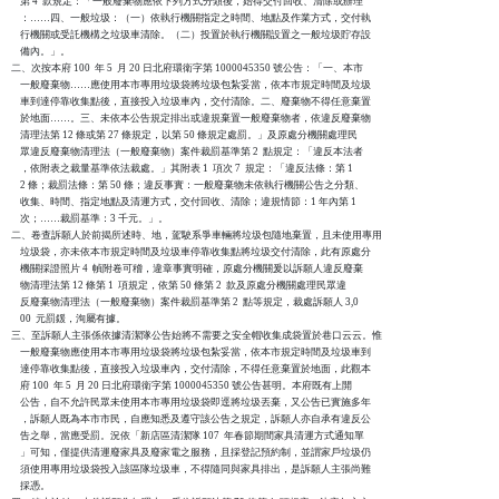
    第 4  款規定：「一般廢棄物應依下列方式分類後，始得交付回收、清除或辦理

    ：……四、一般垃圾：（一）依執行機關指定之時間、地點及作業方式，交付執

    行機關或受託機構之垃圾車清除。（二）投置於執行機關設置之一般垃圾貯存設

    備內。」。

二、次按本府 100  年 5  月 20 日北府環衛字第 1000045350 號公告：「一、本市

    一般廢棄物……應使用本市專用垃圾袋將垃圾包紮妥當，依本市規定時間及垃圾

    車到達停靠收集點後，直接投入垃圾車內，交付清除。二、廢棄物不得任意棄置

    於地面……。三、未依本公告規定排出或違規棄置一般廢棄物者，依違反廢棄物

    清理法第 12 條或第 27 條規定，以第 50 條規定處罰。」及原處分機關處理民

    眾違反廢棄物清理法（一般廢棄物）案件裁罰基準第 2  點規定：「違反本法者

    ，依附表之裁量基準依法裁處。」其附表 1  項次 7  規定：「違反法條：第 1

    2 條；裁罰法條：第 50 條；違反事實：一般廢棄物未依執行機關公告之分類、

    收集、時間、指定地點及清運方式，交付回收、清除；違規情節：1 年內第 1 

    次；……裁罰基準：3 千元。」。

二、卷查訴願人於前揭所述時、地，駕駛系爭車輛將垃圾包隨地棄置，且未使用專用

    垃圾袋，亦未依本市規定時間及垃圾車停靠收集點將垃圾交付清除，此有原處分

    機關採證照片 4  幀附卷可稽，違章事實明確，原處分機關爰以訴願人違反廢棄

    物清理法第 12 條第 1  項規定，依第 50 條第 2  款及原處分機關處理民眾違

    反廢棄物清理法（一般廢棄物）案件裁罰基準第 2  點等規定，裁處訴願人 3,0

    00  元罰鍰，洵屬有據。

三、至訴願人主張係依據清潔隊公告始將不需要之安全帽收集成袋置於巷口云云。惟

    一般廢棄物應使用本市專用垃圾袋將垃圾包紮妥當，依本市規定時間及垃圾車到

    達停靠收集點後，直接投入垃圾車內，交付清除，不得任意棄置於地面，此觀本

    府 100  年 5  月 20 日北府環衛字第 1000045350 號公告甚明。本府既有上開

    公告，自不允許民眾未使用本市專用垃圾袋即逕將垃圾丟棄，又公告已實施多年

    ，訴願人既為本市市民，自應知悉及遵守該公告之規定，訴願人亦自承有違反公

    告之舉，當應受罰。況依「新店區清潔隊 107  年春節期間家具清運方式通知單

    」可知，僅提供清運廢家具及廢家電之服務，且採登記預約制，並謂家戶垃圾仍

    須使用專用垃圾袋投入該區隊垃圾車，不得隨同與家具排出，是訴願人主張尚難

    採憑。
