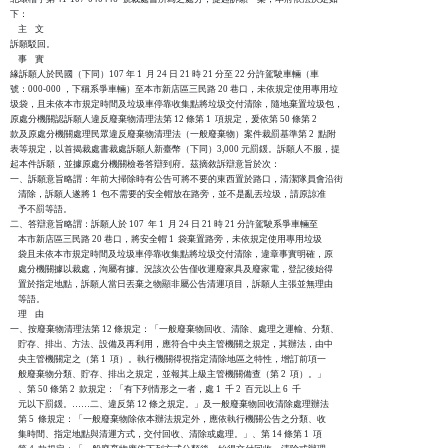
下：

    主    文

訴願駁回。

    事    實

緣訴願人於民國（下同）107 年 1  月 24 日 21 時 21 分至 22 分許駕駛車輛（車

號：000-000 ，下稱系爭車輛）至本市新店區三民路 20 巷口，未依規定使用專用垃

圾袋，且未依本市規定時間及垃圾車停靠收集點將垃圾交付清除，隨地棄置垃圾包，

原處分機關認訴願人違反廢棄物清理法第 12 條第 1  項規定，爰依第 50 條第 2  

款及原處分機關處理民眾違反廢棄物清理法（一般廢棄物）案件裁罰基準第 2  點附

表等規定，以首揭裁處書裁處訴願人新臺幣（下同）3,000 元罰鍰。訴願人不服，提

起本件訴願，並據原處分機關檢卷答辯到府。茲摘敘訴辯意旨於次：

一、訴願意旨略謂：年前大掃除時有公告可將不要的東西置於路口，清潔隊員會沿街

    清除，訴願人遂將 1  包不需要的安全帽放在路旁，並不是亂丟垃圾，請原諒准

    予不罰等語。

二、答辯意旨略謂：訴願人於 107  年 1  月 24 日 21 時 21 分許駕駛系爭車輛至

    本市新店區三民路 20 巷口，將安全帽 1  袋棄置路旁，未依規定使用專用垃圾

    袋且未依本市規定時間及垃圾車停靠收集點將垃圾交付清除，違章事實明確，原

    處分機關據以裁處，洵屬有據。況該次公告僅收運廢家具及廢家電，登記後始得

    置於指定地點，訴願人當日丟棄之物顯非屬公告清運項目，訴願人主張並無理由

    等語。

    理    由

一、按廢棄物清理法第 12 條規定：「一般廢棄物回收、清除、處理之運輸、分類、

    貯存、排出、方法、設備及再利用，應符合中央主管機關之規定，其辦法，由中

    央主管機關定之（第 1  項）。執行機關得視指定清除地區之特性，增訂前項一

    般廢棄物分類、貯存、排出之規定，並報其上級主管機關備查（第 2  項）。」

    、第 50 條第 2  款規定：「有下列情形之一者，處 1  千 2  百元以上 6  千

    元以下罰鍰。……二、違反第 12 條之規定。」及一般廢棄物回收清除處理辦法

    第 5  條規定：「一般廢棄物除依本辦法規定外，應依執行機關公告之分類、收

    集時間、指定地點與清運方式，交付回收、清除或處理。」、第 14 條第 1  項
