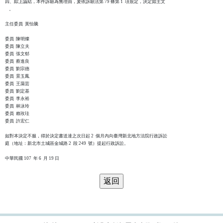
四、綜上論結，本件訴願為無理由，爰依訴願法第 79 條第 1  項規定，決定如主文

    。

主任委員  黃怡騰

委員  陳明燦

委員  陳立夫

委員  張文郁

委員  蔡進良

委員  劉宗德

委員  景玉鳳

委員  王藹芸

委員  劉定基

委員  李永裕

委員  林泳玲

委員  賴玫珪

委員  許宏仁

如對本決定不服，得於決定書送達之次日起 2  個月內向臺灣新北地方法院行政訴訟

庭（地址：新北市土城區金城路 2  段 249  號）提起行政訴訟。
