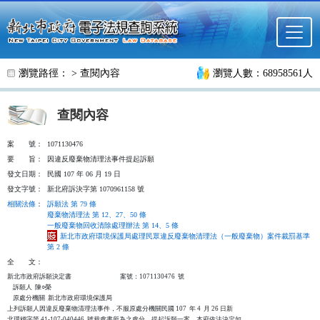
跳至主要內容
瀏覽路徑： >
查閱內容
瀏覽人數：68958561人
查閱內容
案
號：
1071130476
要
旨：
因違反廢棄物清理法事件提起訴願
發文日期：
民國 107 年 06 月 19 日
發文字號：
新北府訴決字第 1070961158 號
相關法條
：
訴願法 第 79 條
廢棄物清理法 第 12、27、50 條
一般廢棄物回收清除處理辦法 第 14、5 條
新北市政府環境保護局處理民眾違反廢棄物清理法（一般廢棄物）案件裁罰基準
第 2 條
全
文：
新北市政府訴願決定書                                  案號：1071130476  號

    訴願人  陳○榮                                                      

    原處分機關  新北市政府環境保護局

上列訴願人因違反廢棄物清理法事件，不服原處分機關民國 107  年 4  月 26 日新

北環稽字第 41-107-040446  號裁處書所為之處分，提起訴願一案，本府依法決定如
