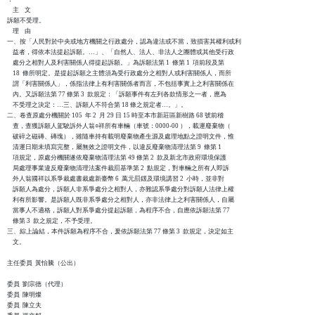
    主    文

訴願不受理。

    理    由

一、按「人民對於中央或地方機關之行政處分，認為違法或不當，致損害其權利或利

    益者，得依本法提起訴願。…」、「自然人、法人、非法人之團體或其他受行政

    處分之相對人及利害關係人得提起訴願。」為訴願法第 1  條第 1  項前段及第

    18  條所明定。是提起訴願之主體須為受行政處分之相對人或利害關係人，而所

    謂「利害關係人」，係指法律上有利害關係者而言，不包括事實上之利害關係在

    內。又訴願法第 77 條第 3  款規定：「訴願事件有左列各款情形之一者，應為

    不受理之決定：…三、訴願人不符合第 18 條之規定者…。」。

二、卷查原處分機關於 105  年 2  月 29 日 15 時至本市新莊區新樹路 68 號前稽

    查，查獲訴願人駕駛訴外人翁○祥所有車輛（車號：0000-00 ），載運廢棄物（

    破碎之磁磚、磚塊），雖隨車持有載明廢棄物產生源及處理地點之證明文件，惟

    清運日期未填寫完整，屬無效之證明文件，以違反廢棄物清理法第 9  條第 1  

    項規定，原處分機關遂依廢棄物清理法第 49 條第 2  款及新北市政府環境保護

    局處理事業違反廢棄物清理法案件裁罰基準第 2  點規定，對車輛之所有人即訴

    外人翁國祥以系爭裁處書裁處新臺幣 6  萬元罰鍰及環境講習 2  小時，並非對

    訴願人為處分，訴願人非系爭處分之相對人，亦難認系爭處分對訴願人法律上權

    利有所影響。是訴願人既非系爭處分之相對人，亦非法律上之利害關係人，自屬

    當事人不適格，訴願人對系爭處分提起訴願，為程序不合，自應依訴願法第 77 

    條第 3  款之規定，不予受理。

三、綜上論結，本件訴願為程序不合，爰依訴願法第 77 條第 3  款規定，決定如主

    文。

主任委員  黃怡騰（公出）

委員  劉宗德（代理）

委員  陳明燦

委員  陳立夫
