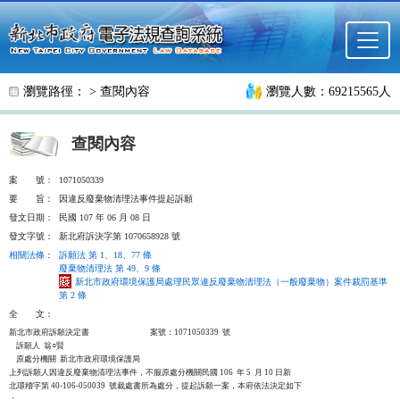
跳至主要內容
瀏覽路徑： >
查閱內容
瀏覽人數：69215565人
查閱內容
案
號：
1071050339
要
旨：
因違反廢棄物清理法事件提起訴願
發文日期：
民國 107 年 06 月 08 日
發文字號：
新北府訴決字第 1070658928 號
相關法條
：
訴願法 第 1、18、77 條
廢棄物清理法 第 49、9 條
新北市政府環境保護局處理民眾違反廢棄物清理法（一般廢棄物）案件裁罰基準
第 2 條
全
文：
新北市政府訴願決定書                                  案號：1071050339  號 

    訴願人  翁○賢

    原處分機關  新北市政府環境保護局

上列訴願人因違反廢棄物清理法事件，不服原處分機關民國 106  年 5  月 10 日新

北環稽字第 40-106-050039  號裁處書所為處分，提起訴願一案，本府依法決定如下

：
