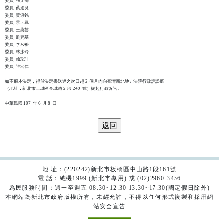
委員  張文郁

委員  蔡進良

委員  黃源銘

委員  景玉鳳

委員  王藹芸

委員  劉定基

委員  李永裕

委員  林泳玲

委員  賴玫珪

委員  許宏仁

如不服本決定，得於決定書送達之次日起 2  個月內向臺灣新北地方法院行政訴訟庭

（地址：新北市土城區金城路 2  段 249  號）提起行政訴訟。

地 址：(220242)新北市板橋區中山路1段161號
電 話：總機1999 (新北市專用) 或 (02)2960-3456
為民服務時間：週一至週五 08:30~12:30 13:30~17:30(國定假日除外)
本網站為新北市政府版權所有，未經允許，不得以任何形式複製和採用網
站安全宣告