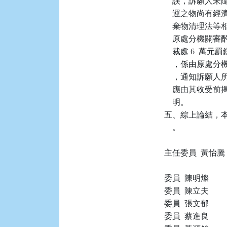
    誤，訴願
    運之物尚
    棄物清理
    原處分機
    裁處 6 
    ，係由原處分機關
    ，通知訴
    應由其收
    明。

五、綜上論結，本件
    。

主任委員  黃怡騰

委員  陳明燦

委員  陳立夫

委員  張文郁

委員  蔡進良
