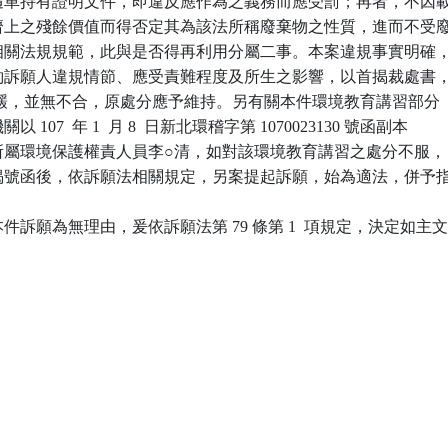
人未隨車持有證明文件，即違反應作為之義務而應受罰；再者，不因載
有經濟上之殘餘價值而得否定其為該法所稱廢棄物之性質，進而不受廢
法等相關法規規範，此與是否得再利用分屬二事。本案違規事實明確，
關審酌訴願人違規情節、應受責難程度及所生之影響，以首揭裁處書，
 萬元罰鍰，並無不合，原處分應予維持。另有關本件環境教育講習部分

以 107  年 1  月 8  日新北環稽字第 1070023130 號函副本

願人所屬環境保護權責人員李○清，如對該環境教育講習之處分不服，

受前揭號函後，依訴願法相關規定，另案提起訴願，始為適法，併予指
訴願為無理由，爰依訴願法第 79 條第 1  項規定，決定如主文