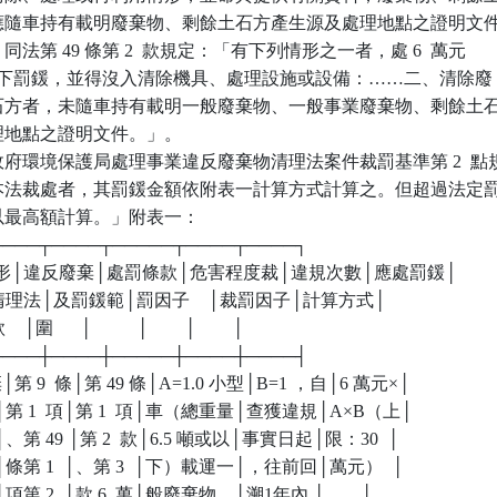
機具應隨車持有載明廢棄物、剩餘土石方產生源及處理地點之證明文件
」同法第 49 條第 2  款規定：「有下列情形之一者，處 6  萬元

 萬元以下罰鍰，並得沒入清除機具、處理設施或設備：……二、清除廢

餘土石方者，未隨車持有載明一般廢棄物、一般事業廢棄物、剩餘土石
處理地點之證明文件。」。

府環境保護局處理事業違反廢棄物清理法案件裁罰基準第 2  點規
業依本法裁處者，其罰鍰金額依附表一計算方式計算之。但超過法定罰
，以最高額計算。」附表一：

┬────┬────┬─────┬────┬────┐

規情形│違反廢棄│處罰條款│危害程度裁│違規次數│應處罰鍰│

      │物清理法│及罰鍰範│罰因子    │裁罰因子│計算方式│

  │圍      │          │        │        │

┼────┼────┼─────┼────┼────┤

棄│第 9  條│第 49 條│A=1.0 小型│B=1 ，自│6 萬元×│

、剩餘│第 1  項│第 1  項│車（總重量│查獲違規│A×B（上│

方者│、第 49 │第 2  款│6.5 噸或以│事實日起│限：30  │

未隨車│條第 1  │、第 3  │下）載運一│，往前回│萬元）  │

般│項第 2  │款 6  萬│般廢棄物、│溯1年內 │        │
