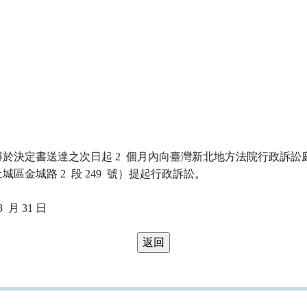
於決定書送達之次日起 2  個月內向臺灣新北地方法院行政訴訟庭
區金城路 2  段 249  號）提起行政訴訟。
