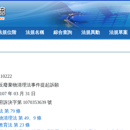
法規位階
法規名稱
綜合查詢
法規異動
法規草案
110222
反廢棄物清理法事件提起訴願
07 年 03 月 31 日
訴決字第 1070353639 號
 第 79 條
清理法 第 49、9 條
育法 第 23 條