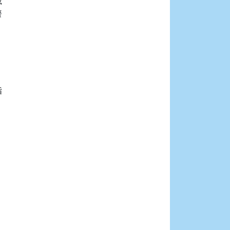











