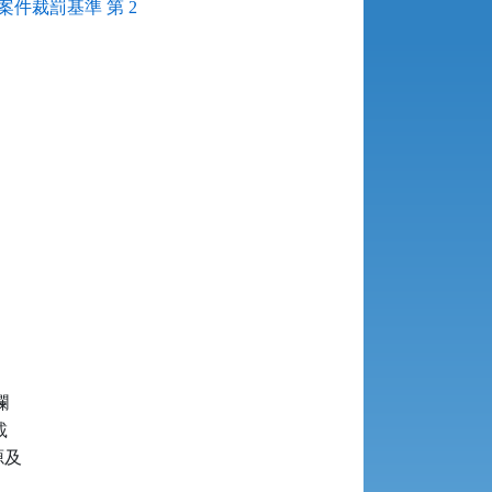
件裁罰基準 第 2




及
