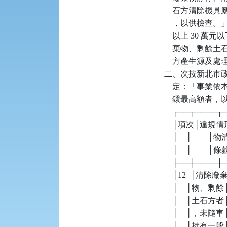
    石方清除
    ，以供檢查。
    以上 30
    棄物、剩
    方產生源及
二、次按新北市政
    定：「事
    鍰最高額者
    ┌──┬────
    │項次│違
    │    │  
    │    │        │條款  
    ├──┼────
    │12  │清除廢
    │    │物
    │    │土石
    │    │，
    │    │持有一