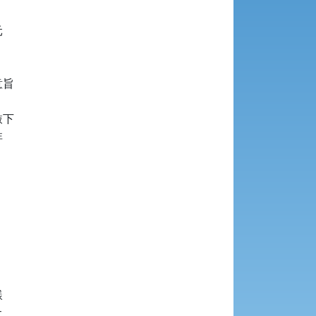




旨

下






