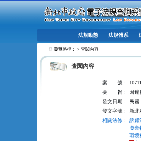
跳至主要內容
法規動態
法規體系
:::
瀏覽路徑： >
查閱內容
查閱內容
案
號：
1071
要
旨：
因違
發文日期：
民國 1
發文字號：
新北府
相關法條
：
訴願法
廢棄物
環境教