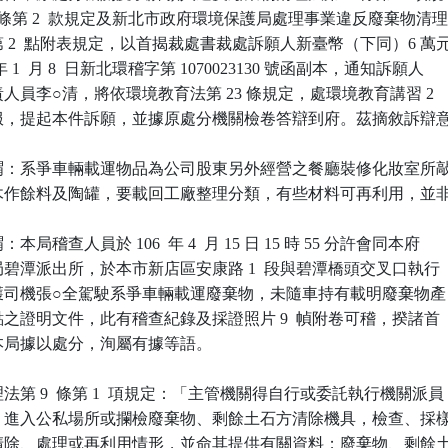
 條第 2  款規定及新北市政府環境保護局處理事業違反廢棄物清理
 2  點附表規定，以首揭裁處書裁處訴願人新臺幣（下同）6 萬元
年 1  月 8  日新北環稽字第 1070023130 號函副本，通知訴願人

人員李○清，將依環境教育法第 23 條規定，處環境教育講習 2

服，提起本件訴願，並據原處分機關檢卷答辯到府。茲摘敘訴辯意
謂：系爭車輛載運物品為公司股東另外經營之餐廳裝修化妝室所敲
石、木作餘料及陶罐，要載回工廠整理分類，有些材料可再利用，並非
稽查人員於 106  年 4  月 15 日 15 時 55 分許會同本府

分局碧潭派出所，於本市新店區安康路 1  段與碧潭橋頭交叉口執行

，查獲司機張○全駕駛系爭車輛載運廢棄物，未隨車持有載明廢棄物產

地點之證明文件，此有稽查紀錄及採證照片 9  幀附卷可稽，揆諸首

，本局據以處分，洵屬有據等語。

第 9  條第 1  項規定：「主管機關得自行或委託執行機關派員

文件，進入公私場所或攔檢廢棄物、剩餘土石方清除機具，檢查、採樣
存、清除、處理或再利用情形，並命其提供有關資料；廢棄物、剩餘土