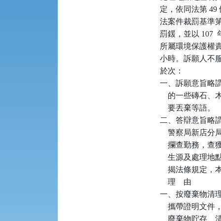
定，依同法第 49
法案件裁罰基準第
罰鍰，並以 107  
所屬環境保護權責
小時。訴願人不
於次：

一、訴願意旨略
    的一些磚
    要丟棄等語。

二、答辯意旨略謂：本局
    警察局新店
    攔查勤務
    生源及處理
    揭法條規定
    理    由

一、按廢棄物清理法
    攜帶證明
    廢棄物貯