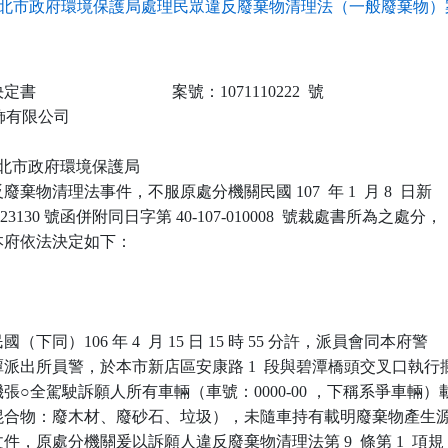
北市政府環境保護局處理民眾違反廢棄物清理法（一般廢棄物）案
                            案號：1071110222  號

燈飾有限公司

 新北市政府環境保護局

物清理法事件，不服原處分機關民國 107  年 1  月 8  日新

23130 號函併附同日字第 40-107-010008  號裁處書所為之處分，

府依法決定如下：

下同）106 年 4  月 15 日 15 時 55 分許，派員會同本府警

派出所員警，於本市新店區安康路 1  段與碧潭橋頭交叉口執行攔
張○全駕駛訴願人所有車輛（車號：0000-00 ，下稱系爭車輛）載
混合物：廢木材、廢砂石、垃圾），未隨車持有載明廢棄物產生源
，原處分機關爰以訴願人違反廢棄物清理法第 9  條第 1  項規
