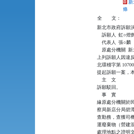
新
條
全
文：
新北市政府訴願決定書      
    訴願人  虹○
    代表人  張○麟

    原處分機關 
上列訴願人因違反廢棄
北環稽字第 10700
提起訴願一案，本
    主    文

訴願駁回。

    事    實

緣原處分機關於民國（
察局新店分局碧潭
查勤務，查獲司機
運廢棄物（營建
處理地點之證明文件