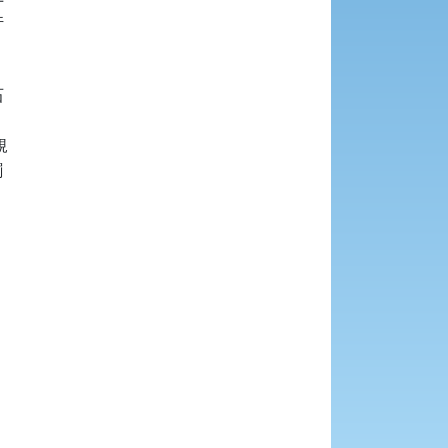







