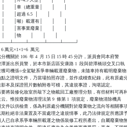
      │        │車（總重量│        │        │

    │        │超過 6.5  │        │        │

      │        │噸）載運有│        │        │

      │        │害事業廢棄│        │        │

   │        │物        │        │        │

┴────┴────┴─────┴────┴────┘

 萬元×1×1=6  萬元

於 106  年 4  月 15 日 15 時 45 分許，派員會同本府警

局碧潭派出所員警，於本市新店區安康路 1  段與碧潭橋頭交叉口執

務，查獲司機張○全駕駛系爭車輛載運廢棄物，未隨車持有載明廢棄物

處理地點之證明文件，乃當場拍照存證，並作成稽查紀錄，此有原處分
紀錄表影本及採證照片數幀附卷可稽，其違規事證，洵堪認定。

張要將裝修化妝室所敲下之物載回工廠整理分類，有些材料可再利
棄云云。惟按廢棄物清理法第 9  條第 1  項規定，廢棄物清除機具

有證明文件以供檢查，係為利原處分機關對於廢棄物之流向等相關事項
用，以期杜絕非法棄置及不當處理之違規情事，此乃法律規定所應課予
查訴願人已自承系爭車輛所載運之物係裝修工程所產出，自屬廢棄物無