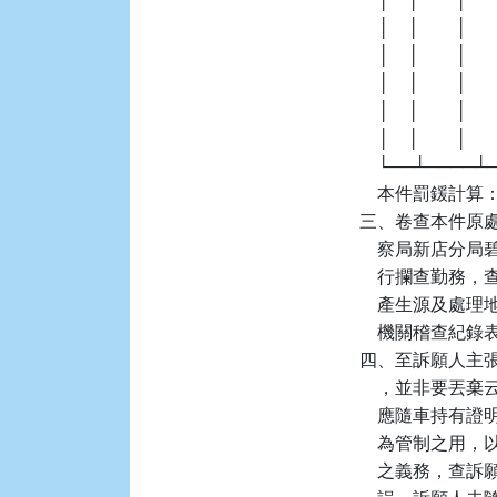
    │    │        │  
    │    │        │    
    │    │        │  
    │    │        │  
    │    │        │     
    └──┴────
    本件罰鍰計算：6
三、卷查本件原處分機關
    察局新店分
    行攔查勤
    產生源及
    機關稽查
四、至訴願人主
    ，並非要丟
    應隨車持
    為管制之
    之義務，