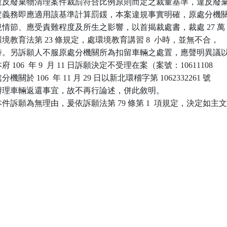
為使違反廢棄物清理案件裁罰符合比例原則而定之裁量基準，違反廢棄
所規定義務即應適用該基準計算罰鍰，本案違規事實明確，原處分機關
違規情節、應受責難程度及所生之影響，以首揭裁處書，裁處 27 萬

依環境教育法第 23 條規定，處環境教育講習 8  小時，並無不合，

予維持。另訴願人不服原處分機關所為扣留車輛之處置，應聲明異議以
府 106  年 9  月 11 日訴願決定不受理在案（案號：10611108

分機關於 106  年 11 月 29 日以新北環稽字第 1062332261 號

願人辦理車輛返還事宜，故不再行論述，併此敘明。

訴願為無理由，爰依訴願法第 79 條第 1  項規定，決定如主文