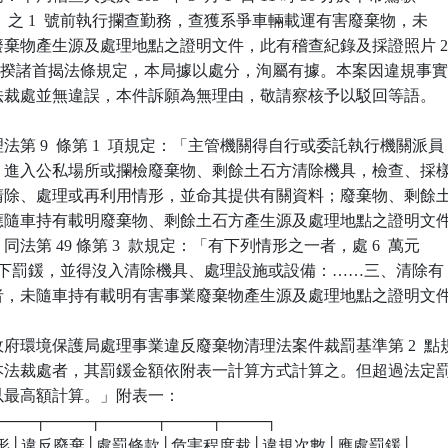
172  之 1  號前執行攔查勤務，查獲系爭車輛載運有害廢棄物，未

載明廢棄物產生源及處理地點之證明文件，此有稽查紀錄及採證照片 2
卷可稽，揆諸首揭法條規定，本局據以處分，洵屬有據。本案因違規事實
局依法裁處並無違誤，本件訴願為無理由，敬請察核予以駁回等語。

第 9  條第 1  項規定：「主管機關得自行或委託執行機關派員

文件，進入公私場所或攔檢廢棄物、剩餘土石方清除機具，檢查、採樣
存、清除、處理或再利用情形，並命其提供有關資料；廢棄物、剩餘土
機具應隨車持有載明廢棄物、剩餘土石方產生源及處理地點之證明文件
」同法第 49 條第 3  款規定：「有下列情形之一者，處 6  萬元

 萬元以下罰鍰，並得沒入清除機具、處理設施或設備：……三、清除有

棄物者，未隨車持有載明有害事業廢棄物產生源及處理地點之證明文件
府環境保護局處理事業違反廢棄物清理法案件裁罰基準第 2  點規
業依本法裁處者，其罰鍰金額依附表一計算方式計算之。但超過法定罰
，以最高額計算。」附表一：

┬────┬────┬─────┬────┬────┐

規情形│違反廢棄│處罰條款│危害程度裁│違規次數│應處罰鍰│
