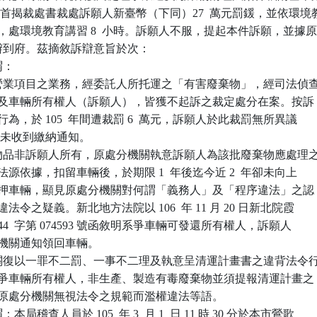
以首揭裁處書裁處訴願人新臺幣（下同）27  萬元罰鍰，並依環境教
定，處環境教育講習 8  小時。訴願人不服，提起本件訴願，並據原
到府。茲摘敘訴辯意旨於次：

：

營業項目之業務，經委託人所托運之「有害廢棄物」，經司法偵查
行負責人及車輛所有權人（訴願人），皆獲不起訴之裁定處分在案。按訴

反之行為，於 105  年間遭裁罰 6  萬元，訴願人於此裁罰無所異議

  年皆未收到繳納通知。

物品非訴願人所有，原處分機關執意訴願人為該批廢棄物應處理之
未依法源依據，扣留車輛後，於期限 1  年後迄今近 2  年卻未向上

位申請續押車輛，顯見原處分機關對何謂「義務人」及「程序違法」之認

，有違法令之疑義。新北地方法院以 106  年 11 月 20 日新北院霞

6  訴 444  字第 074593 號函敘明系爭車輛可發還所有權人，訴願人

處分機關通知領回車輛。

關復以一罪不二罰、一事不二理及執意呈清運計畫書之違背法令行
願人為系爭車輛所有權人，非生產、製造有毒廢棄物並須提報清運計畫之

，顯見原處分機關無視法令之規範而濫權違法等語。

稽查人員於 105  年 3  月 1  日 11 時 30 分於本市鶯歌
