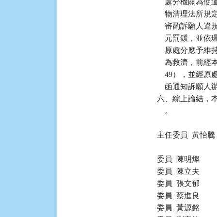
    處分機關
    物清理法
    審酌訴願人
    元罰鍰，並
    原處分應
    為救濟，前經本
    49），並經原處
    函通知訴
六、綜上論結，本件
    。

主任委員  黃怡騰

委員  陳明燦

委員  陳立夫

委員  張文郁

委員  蔡進良

委員  黃源銘
