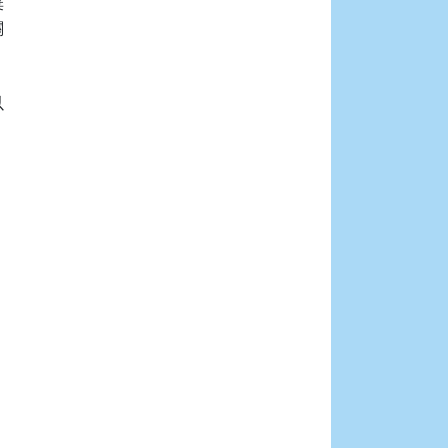







