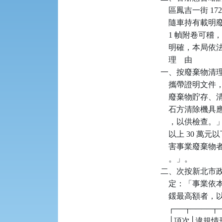
    區鳳吉一街 
    隨車持有
    1 幀附
    明確，本
    理    由

一、按廢棄物清理法
    攜帶證明
    廢棄物貯
    石方清除
    ，以供檢查。
    以上 30
    害事業廢
    。」。

二、次按新北市政
    定：「事
    鍰最高額者
    ┌──┬────
    │項次│違