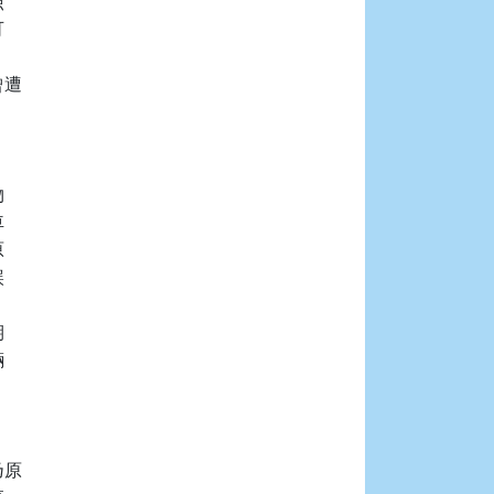




遭

















原
