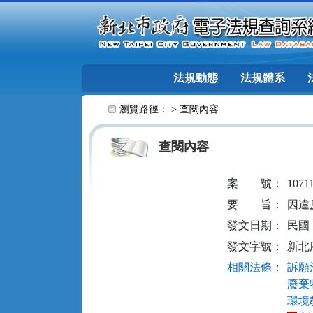
跳至主要內容
法規動態
法規體系
:::
瀏覽路徑： >
查閱內容
查閱內容
案
號：
1071
要
旨：
因違
發文日期：
民國 1
發文字號：
新北府
相關法條
：
訴願法
廢棄物
環境教