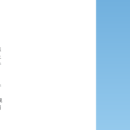















