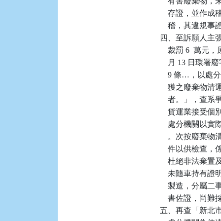
    有害廢棄
    存證，並
    稽，其違規
四、至訴願人主
    裁罰 6  
    月 13 日
    9 條…
    獲之廢棄
    者。」，
    貨運業接
    處分機關
    。次按廢棄
    件以供檢
    杜絕非法
    未隨車持
    製造，分屬二
    書佐證，
五、再查「新北