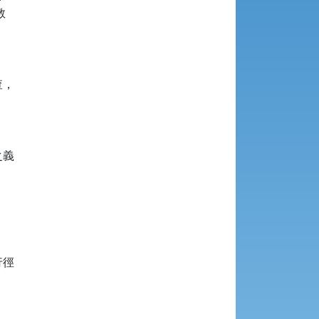




，

義

徑
