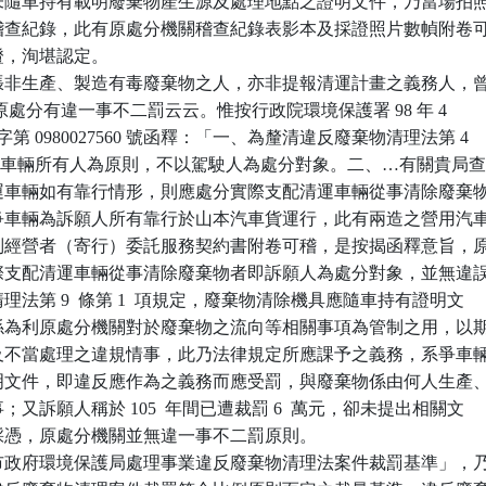
物，未隨車持有載明廢棄物產生源及處理地點之證明文件，乃當場拍照
作成稽查紀錄，此有原處分機關稽查紀錄表影本及採證照片數幀附卷可
事證，洵堪認定。

張非生產、製造有毒廢棄物之人，亦非提報清運計畫之義務人，曾
萬元，原處分有違一事不二罰云云。惟按行政院環境保護署 98 年 4  

環署廢字第 0980027560 號函釋：「一、為釐清違反廢棄物清理法第 4

，以處分車輛所有人為原則，不以駕駛人為處分對象。二、…有關貴局查
物清運車輛如有靠行情形，則應處分實際支配清運車輛從事清除廢棄物
查系爭車輛為訴願人所有靠行於山本汽車貨運行，此有兩造之營用汽車
受個別經營者（寄行）委託服務契約書附卷可稽，是按揭函釋意旨，原
以實際支配清運車輛從事清除廢棄物者即訴願人為處分對象，並無違誤
物清理法第 9  條第 1  項規定，廢棄物清除機具應隨車持有證明文

查，係為利原處分機關對於廢棄物之流向等相關事項為管制之用，以期
棄置及不當處理之違規情事，此乃法律規定所應課予之義務，系爭車輛
有證明文件，即違反應作為之義務而應受罰，與廢棄物係由何人生產、
事；又訴願人稱於 105  年間已遭裁罰 6  萬元，卻未提出相關文

尚難採憑，原處分機關並無違一事不二罰原則。

市政府環境保護局處理事業違反廢棄物清理法案件裁罰基準」，乃