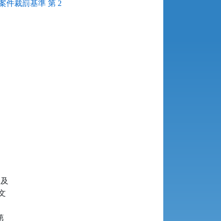
件裁罰基準 第 2
及




