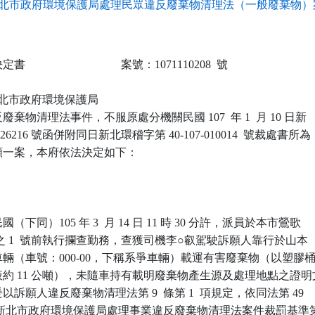
北市政府環境保護局處理民眾違反廢棄物清理法（一般廢棄物）案
                            案號：1071110208  號

 新北市政府環境保護局

棄物清理法事件，不服原處分機關民國 107  年 1  月 10 日新

26216 號函併附同日新北環稽字第 40-107-010014  號裁處書所為

一案，本府依法決定如下：

下同）105 年 3  月 14 日 11 時 30 分許，派員於本市鶯歌

  之 1  號前執行攔查勤務，查獲司機李○叡駕駛訴願人靠行於山本

輛（車號：000-00，下稱系爭車輛）載運有害廢棄物（以塑膠桶
約 11 公噸），未隨車持有載明廢棄物產生源及處理地點之證明文
訴願人違反廢棄物清理法第 9  條第 1  項規定，依同法第 49 

定及新北市政府環境保護局處理事業違反廢棄物清理法案件裁罰基準第