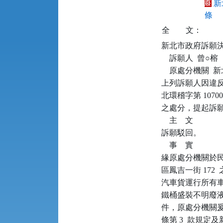
新
條
全
文：
新北市政府訴願決定書      
    訴願人  曾○榕

    原處分機關 
上列訴願人因違反廢
北環稽字第 10700
之處分，提起訴願
    主    文

訴願駁回。

    事    實

緣原處分機關於民國（
區鳳吉一街 172
汽車貨運行所有車
鐵桶盛裝不明廢液
件，原處分機關爰以
條第 3  款規