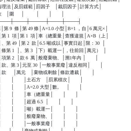
      │物清理法│及罰鍰範│罰因子    │裁罰因子│計算方式│

  │圍      │          │        │        │

┼────┼────┼─────┼────┼────┤

棄│第 9  條│第 49 條│A=1.0 小型│B=1 ，自│6 萬元×│

、剩餘│第 1  項│第 1  項│車（總重量│查獲違規│A×B（上│

方者│、第 49 │第 2  款│6.5 噸或以│事實日起│限：30  │

未隨車│條第 1  │、第 3  │下）載運一│，往前回│萬元）  │

般│項第 2  │款 6  萬│般廢棄物、│溯1年內 │        │

物、│款、第 3│元至 30 │一般事業廢│違反相同│        │

│款      │萬元    │棄物或剩餘│條款遭裁│        │

       │        │土石方    │罰累積次│        │

     │        │A=2.0 大型│數。    │        │

     │        │車（總重量│        │        │

   │        │超過 6.5  │        │        │

     │        │噸）載運一│        │        │

     │        │般廢棄物、│        │        │

     │        │一般事業廢│        │        │

     │        │棄物或剩餘│        │        │
