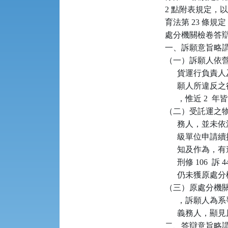
2 點附表規定，
育法第 23 條規
處分機關檢卷答辯
一、訴願意旨略謂
（一）訴願人依
      貨運
      願人所違
      ，惟近 2
（二）受託運之
      務人，並
      級單
      知及作為
      刑修 10
      仍未獲原
（三）原處分機
      ，訴
      義務人
二、答辯意旨略謂：本局