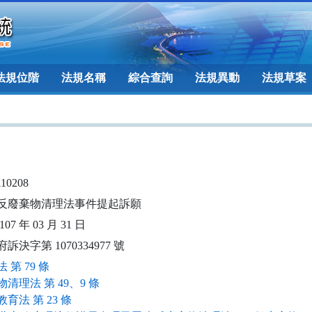
法規位階
法規名稱
綜合查詢
法規異動
法規草案
110208
反廢棄物清理法事件提起訴願
07 年 03 月 31 日
訴決字第 1070334977 號
 第 79 條
清理法 第 49、9 條
育法 第 23 條