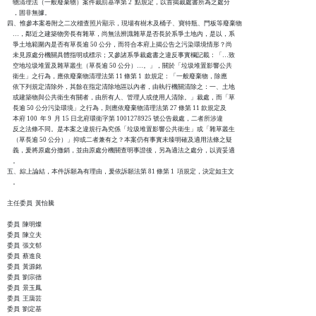
    物清理法（一般廢棄物）案件裁罰基準第 2  點規定，以首揭裁處書所為之處分

    ，固非無據。

四、惟參本案卷附之二次稽查照片顯示，現場有樹木及桶子、寶特瓶、門板等廢棄物

    …，鄰近之建築物旁長有雜草，尚無法辨識雜草是否長於系爭土地內，是以，系

    爭土地範圍內是否有草長逾 50 公分，而符合本府上揭公告之污染環境情形？尚

    未見原處分機關具體指明或標示；又參諸系爭裁處書之違反事實欄記載：「…致

    空地垃圾堆置及雜草叢生（草長逾 50 公分）…。」，關於「垃圾堆置影響公共

    衛生」之行為，應依廢棄物清理法第 11 條第 1  款規定：「一般廢棄物，除應

    依下列規定清除外，其餘在指定清除地區以內者，由執行機關清除之：一、土地

    或建築物與公共衛生有關者，由所有人、管理人或使用人清除。」裁處，而「草

    長逾 50 公分污染環境」之行為，則應依廢棄物清理法第 27 條第 11 款規定及

    本府 100  年 9  月 15 日北府環衛字第 1001278925 號公告裁處，二者所涉違

    反之法條不同。是本案之違規行為究係「垃圾堆置影響公共衛生」或「雜草叢生

    （草長逾 50 公分）」抑或二者兼有之？本案仍有事實未臻明確及適用法條之疑

    義，爰將原處分撤銷，並由原處分機關查明事證後，另為適法之處分，以資妥適

    。

五、綜上論結，本件訴願為有理由，爰依訴願法第 81 條第 1  項規定，決定如主文

    。

主任委員  黃怡騰

委員  陳明燦

委員  陳立夫

委員  張文郁

委員  蔡進良

委員  黃源銘

委員  劉宗德

委員  景玉鳳

委員  王藹芸

委員  劉定基
