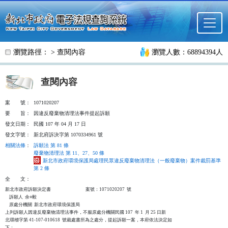
跳至主要內容
瀏覽路徑： >
查閱內容
瀏覽人數：68894394人
查閱內容
案
號：
1071020207
要
旨：
因違反廢棄物清理法事件提起訴願
發文日期：
民國 107 年 04 月 17 日
發文字號：
新北府訴決字第 1070334961 號
相關法條
：
訴願法 第 81 條
廢棄物清理法 第 11、27、50 條
新北市政府環境保護局處理民眾違反廢棄物清理法（一般廢棄物）案件裁罰基準
第 2 條
全
文：
新北市政府訴願決定書                                  案號：1071020207  號

    訴願人  余○毅

    原處分機關  新北市政府環境保護局

上列訴願人因違反廢棄物清理法事件，不服原處分機關民國 107  年 1  月 25 日新

北環稽字第 41-107-010618  號裁處書所為之處分，提起訴願一案，本府依法決定如

下：
