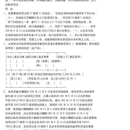
    稽，，本件違規事證明確，本局據以處分，洵屬有據。本件訴願為無理由，請予

    以駁回等語。

    理    由

一、按廢棄物清理法第 27 條第 11 款規定：「在指定清除地區內嚴禁有下列行為：

    …十一、其他經主管機關公告之污染環境行為。」同法第 50 條第 3  款規定：

    「有下列情形之一者，處l千 2   百元以上 6  千元以下罰鍰。經限期改善，屆

    期仍未完成改善者，按日連續處罰：…三、為第 27 條各款行為之一。」、本府

    100 年 9  月 15 日北府環衛字第 1001278925 號公告事項：「一、公告本市指

    定清除地區內空地草長逾 50 公分者，為污染環境行為。二、本公告所稱空地係

    指全部或部分閒置、荒廢之土地，或建築物四周全部或部分未利用之土地。」。

二、次按新北市政府環境保護局處理民眾違反廢棄物清理法（一般廢棄物）案件裁罰

    基準第 2  點附表規定（如下表）：

    ┌──┬────┬────┬──────────┬────┬────┐

    │項次│違反法條│裁罰法條│違反事實            │罰鍰上下│裁罰基準│

    │    │        │        │                    │限（新臺│（新臺幣│

    │    │        │        │                    │幣）    │）      │

    ├──┼────┼────┼──────────┼────┼────┤

    │32  │第 27 條│第 50 條│於指定清除地區內空地│1,200 元│2,400   │

    │    │第 11 款│        │草長逾 50 公分者，為│至 6,000│元/ 件  │

    │    │        │        │污染環境行為。      │元      │        │

    └──┴────┴────┴──────────┴────┴────┘

三、卷查原處分機關於 106  年 11 月 9  日派員至現場稽查，發現系爭土地有雜草

    叢生逾 50 公分污染環境之情形，已屬上揭本府 100  年 9  月 15 日北府環衛

    字第 1001278925 號公告之污染環境行為，遂以 106  年 11 月 13 日新北環衛

    樹字第 1062240833 號函通知訴願人，限期於 106  年 11 月 30 日前修剪清理

    完畢。惟原處分機關嗣於 106  年 12 月 4  日前往系爭土地複查，發現訴願人

    仍未改善完竣，此分別有原處分機關 106  年 11 月 9  日及同年 12 月 4  日

    稽查紀錄及現場採證照片數幀等資料附卷可稽，原處分機關以訴願人違反廢棄物

    清理法第 27 條第 11 款規定及本府 100  年 9  月 15 日北府環衛字第 10012

    78925 號公告，並依同法第 50 條第 3  款及本府環境保護局處理民眾違反廢棄
