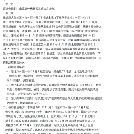
    主    文

原處分撤銷，由原處分機關另為適法之處分。

    事    實

緣訴願人為坐落本市○○區○○段 79 地號土地（下稱系爭土地；○○區○○街 13 

巷 1  號旁空地）之共有人，原處分機關前於民國（下同）106 年 11 月 9  日派員

至現場稽查，發現系爭土地有雜草叢生逾 50 公分污染環境之情形，已屬本府公告之

污染環境行為，遂以 106  年 11 月 13 日新北環衛樹字第 1062240833 號函通知訴

願人，限期於 106  年 11 月 30 日前修剪清理完畢。嗣原處分機關於 106  年 12 

月 4  日前往系爭土地複查，發現訴願人仍未改善完竣，原處分機關以訴願人違反廢

棄物清理法第 27 條第 11 款規定及本府 100  年 9  月 15 日北府環衛字第 10012

78925 號公告，依同法第 50 條第 3  款及本府環境保護局處理民眾違反廢棄物清理

法（一般廢棄物）案件裁罰基準第 2  點規定，以首揭裁處書裁處訴願人新臺幣（下

同）2,400 元罰鍰。訴願人不服，提起本件訴願，並據原處分機關檢卷答辯到府。茲

摘敘訴辯意旨於次：

一、訴願意旨略謂：

（一）新北市○○區○○街 13 巷 l  號旁空地（樂山段 79 地號）之污染環境行為

      ，經由原處分機關勸導，我們已經清理完畢並架上圍離，清理之後的現狀如附

      件 3  張照片，懇請查照。

（二）我們非常渴望儘速清理污染源，只因該筆土地共有者眾多（30  餘人）、散居

      四處，需要時間聯繫、協調，以致延誤了清理期限。雖然未能於期限內完成清

      理作業，至少展現改正缺失的決心。

（三）請以勸導取代罰則，以及體諒我們需要時間整合眾人意見形成共識與有過則改

      之的態度，撤銷裁處書云云。

二、答辯意旨略謂：本局於 106  年 11 月 9  日至本市○○區○○街 13 巷 l  號

    旁空地（樂山段 79 地號）稽查，發現有草長逾 50 公分之情事，屬公告之污染

    環境行為，該土地係訴願人共有土地，故本局於 106  年 11 月 13 日新北環衛

    樹字第 1062240883 號函知，限期於 106  年 11 月 30 日前儘速清理完成，本

    局復於 106  年 12 月 4  日派員前往複查，發現該土地草長仍逾 50 公分且空

    地髒亂，顯未改善完妥，此有本局稽查紀錄影本暨稽查地址土地登記資料附卷可
