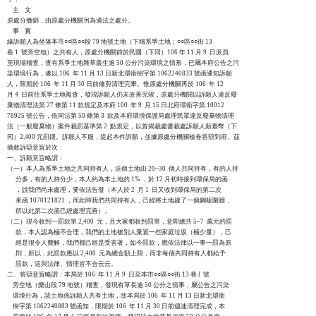
    主    文

原處分撤銷，由原處分機關另為適法之處分。

    事    實

緣訴願人為坐落本市○○區○○段 79 地號土地（下稱系爭土地；○○區○○街 13 

巷 1  號旁空地）之共有人，原處分機關前於民國（下同）106 年 11 月 9  日派員

至現場稽查，查有系爭土地雜草叢生逾 50 公分污染環境之情形，已屬本府公告之污

染環境行為，遂以 106  年 11 月 13 日新北環衛樹字第 1062240833 號函通知訴願

人，限期於 106  年 11 月 30 日前修剪清理完畢。惟原處分機關再於 106  年 12 

月 4  日前往系爭土地複查，發現訴願人仍未改善完竣，原處分機關以訴願人違反廢

棄物清理法第 27 條第 11 款規定及本府 100  年 9  月 15 日北府環衛字第 10012

78925 號公告，依同法第 50 條第 3  款及本府環境保護局處理民眾違反廢棄物清理

法（一般廢棄物）案件裁罰基準第 2  點規定，以首揭裁處書裁處訴願人新臺幣（下

同）2,400 元罰鍰。訴願人不服，提起本件訴願，並據原處分機關檢卷答辯到府。茲

摘敘訴辯意旨於次：

一、訴願意旨略謂：

（一）本人為系爭土地之共同持有人，這個土地由 20~30  個人共同持有，有的人持

      分多，有的人持分少，本人約為本土地的 1% ，於 12 月初時接到環保局的函

      ，說我們尚未處理，要依法告發（本人於 2  月 1  日又收到環保局的第二次

      來函 1070121821 ，而此時我們共同持有人，己經將土地建了一個鋼板圍牆，

      所以此第二次函己經處理完善）。

（二）現今收到一罰款單 2,400  元，且大家都收到罰單，意即總共 5~7  萬元的罰

      款，本人認為極不合理，我們的土地被別人棄置一些家庭垃圾（極少量），己

      經是很令人費解，我們都己經是受害著，如今罰款，應依法律以一事一罰為原

      則，所以，此罰款應以 2,400  元為總金額上限，而非每個共同持有人都給予

      罰款，這與法律、情理皆不合云云。

二、答辯意旨略謂：本局於 106  年 11 月 9  日至本市○○區○○街 13 巷 l  號

    旁空地（樂山段 79 地號）稽查，發現有草長逾 50 公分之情事，屬公告之污染

    環境行為，該土地係訴願人共有土地，故本局於 106  年 11 月 13 日新北環衛

    樹字第 1062240883 號函知，限期於 106  年 11 月 30 日前儘速清理完成，本
