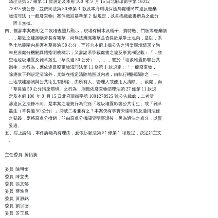
    清理法第 27 條第 11 款規定及本府 100  年 9  月 15 日北府環衛字第 10012

    78925 號公告，並依同法第 50 條第 3  款及本府環境保護局處理民眾違反廢棄

    物清理法（一般廢棄物）案件裁罰基準第 2  點規定，以首揭裁處書所為之處分

    ，固非無據。

四、惟參本案卷附之二次稽查照片顯示，現場有樹木及桶子、寶特瓶、門板等廢棄物

    …，鄰近之建築物旁長有雜草，尚無法辨識雜草是否長於系爭土地內，是以，系

    爭土地範圍內是否有草長逾 50 公分，而符合本府上揭公告之污染環境情形？尚

    未見原處分機關具體指明或標示；又參諸系爭裁處書之違反事實欄記載：「…致

    空地垃圾堆置及雜草叢生（草長逾 50 公分）…。」，關於「垃圾堆置影響公共

    衛生」之行為，應依違反廢棄物清理法第 11 條第 1  款規定：「一般廢棄物，

    除應依下列規定清除外，其餘在指定清除地區以內者，由執行機關清除之：一、

    土地或建築物與公共衛生有關者，由所有人、管理人或使用人清除。」裁處，而

    「草長逾 50 公分污染環境」之行為，則應依廢棄物清理法第 27 條第 11 款規

    定及本府 100  年 9  月 15 日北府環衛字第 1001278925 號公告裁處，二者所

    涉違反之法條不同。是本案之違規行為究係「垃圾堆置影響公共衛生」或「雜草

    叢生（草長逾 50 公分）」抑或二者兼有之？本案仍有事實未臻明確及適用法條

    之疑義，爰將原處分撤銷，並由原處分機關查明事證後，另為適法之處分，以資

    妥適。

五、綜上論結，本件訴願為有理由，爰依訴願法第 81 條第 1  項規定，決定如主文

    。

主任委員  黃怡騰

委員  陳明燦

委員  陳立夫

委員  張文郁

委員  蔡進良

委員  黃源銘

委員  劉宗德

委員  景玉鳳
