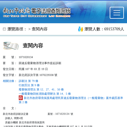
跳至主要內容
瀏覽路徑： >
查閱內容
瀏覽人數：69153709人
查閱內容
案
號：
1071020134
要
旨：
因違反廢棄物清理法事件提起訴願
發文日期：
民國 107 年 03 月 19 日
發文字號：
新北府訴決字第 1070229338 號
相關法條
：
訴願法 第 79 條
行政罰法 第 9 條
廢棄物清理法 第 12、27、41、50 條
一般廢棄物回收清除處理辦法 第 14、5 條
新北市政府環境保護局處理民眾違反廢棄物清理法（一般廢棄物）案件裁罰基準
第 2 條
全
文：
新北市政府訴願決定書                                  案號：1071020134  號

    訴願人  周鄭○照

    原處分機關  新北市政府環境保護局

上列訴願人因違反廢棄物清理法事件，不服原處分機關民國 107  年 1  月 18 日新
