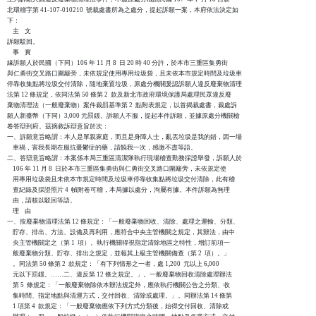
北環稽字第 41-107-010210  號裁處書所為之處分，提起訴願一案，本府依法決定如

下：

    主    文

訴願駁回。

    事    實

緣訴願人於民國（下同）106 年 11 月 8  日 20 時 40 分許，於本市三重區集勇街

與仁勇街交叉路口圍籬旁，未依規定使用專用垃圾袋，且未依本市規定時間及垃圾車

停靠收集點將垃圾交付清除，隨地棄置垃圾，原處分機關爰認訴願人違反廢棄物清理

法第 12 條規定，依同法第 50 條第 2  款及新北市政府環境保護局處理民眾違反廢

棄物清理法（一般廢棄物）案件裁罰基準第 2  點附表規定，以首揭裁處書，裁處訴

願人新臺幣（下同）3,000 元罰鍰。訴願人不服，提起本件訴願，並據原處分機關檢

卷答辯到府。茲摘敘訴辯意旨於次：

一、訴願意旨略謂：本人是單親家庭，而且是身障人士，亂丟垃圾是我的錯，因一場

    車禍，害我長期在服抗憂鬱症的藥，請饒我一次，感激不盡等語。

二、答辯意旨略謂：本案係本局三重區清潔隊執行現場稽查勤務採證舉發，訴願人於

    106 年 11 月 8  日於本市三重區集勇街與仁勇街交叉路口圍籬旁，未依規定使

    用專用垃圾袋且未依本市規定時間及垃圾車停靠收集點將垃圾交付清除，此有稽

    查紀錄及採證照片 4  幀附卷可稽，本局據以處分，洵屬有據。本件訴願為無理

    由，請核以駁回等語。

    理    由

一、按廢棄物清理法第 12 條規定：「一般廢棄物回收、清除、處理之運輸、分類、

    貯存、排出、方法、設備及再利用，應符合中央主管機關之規定，其辦法，由中

    央主管機關定之（第 1  項）。執行機關得視指定清除地區之特性，增訂前項一

    般廢棄物分類、貯存、排出之規定，並報其上級主管機關備查（第 2  項）。」

    。同法第 50 條第 2  款規定：「有下列情形之一者，處 1,200  元以上 6,000 

    元以下罰鍰。……二、違反第 12 條之規定。」。一般廢棄物回收清除處理辦法

    第 5  條規定：「一般廢棄物除依本辦法規定外，應依執行機關公告之分類、收

    集時間、指定地點與清運方式，交付回收、清除或處理。」。同辦法第 14 條第

    1 項第 4  款規定：「一般廢棄物應依下列方式分類後，始得交付回收、清除或
