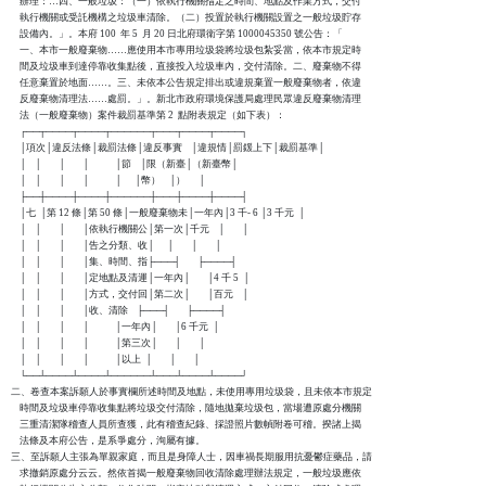
    辦理：…四、一般垃圾：（一）依執行機關指定之時間、地點及作業方式，交付

    執行機關或受託機構之垃圾車清除。（二）投置於執行機關設置之一般垃圾貯存

    設備內。」。本府 100  年 5  月 20 日北府環衛字第 1000045350 號公告：「

    一、本市一般廢棄物……應使用本市專用垃圾袋將垃圾包紮妥當，依本市規定時

    間及垃圾車到達停靠收集點後，直接投入垃圾車內，交付清除。二、廢棄物不得

    任意棄置於地面……。三、未依本公告規定排出或違規棄置一般廢棄物者，依違

    反廢棄物清理法……處罰。」。新北市政府環境保護局處理民眾違反廢棄物清理

    法（一般廢棄物）案件裁罰基準第 2  點附表規定（如下表）：

    ┌──┬────┬────┬──────┬───┬────┬────┐

    │項次│違反法條│裁罰法條│違反事實    │違規情│罰鍰上下│裁罰基準│

    │    │        │        │            │節    │限（新臺│（新臺幣│

    │    │        │        │            │      │幣）    │）      │

    ├──┼────┼────┼──────┼───┼────┼────┤

    │七  │第 12 條│第 50 條│一般廢棄物未│一年內│3 千- 6 │3 千元  │

    │    │        │        │依執行機關公│第一次│千元    │        │

    │    │        │        │告之分類、收│      │        │        │

    │    │        │        │集、時間、指├───┤        ├────┤

    │    │        │        │定地點及清運│一年內│        │4 千 5  │

    │    │        │        │方式，交付回│第二次│        │百元    │

    │    │        │        │收、清除    ├───┤        ├────┤

    │    │        │        │            │一年內│        │6 千元  │

    │    │        │        │            │第三次│        │        │

    │    │        │        │            │以上  │        │        │

    └──┴────┴────┴──────┴───┴────┴────┘

二、卷查本案訴願人於事實欄所述時間及地點，未使用專用垃圾袋，且未依本市規定

    時間及垃圾車停靠收集點將垃圾交付清除，隨地拋棄垃圾包，當場遭原處分機關

    三重清潔隊稽查人員所查獲，此有稽查紀錄、採證照片數幀附卷可稽。揆諸上揭

    法條及本府公告，是系爭處分，洵屬有據。

三、至訴願人主張為單親家庭，而且是身障人士，因車禍長期服用抗憂鬱症藥品，請

    求撤銷原處分云云。然依首揭一般廢棄物回收清除處理辦法規定，一般垃圾應依
