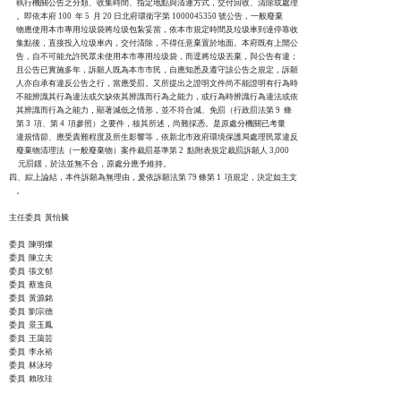
    執行機關公告之分類、收集時間、指定地點與清運方式，交付回收、清除或處理

    。即依本府 100  年 5  月 20 日北府環衛字第 1000045350 號公告，一般廢棄

    物應使用本市專用垃圾袋將垃圾包紮妥當，依本市規定時間及垃圾車到達停靠收

    集點後，直接投入垃圾車內，交付清除，不得任意棄置於地面。本府既有上開公

    告，自不可能允許民眾未使用本市專用垃圾袋，而逕將垃圾丟棄，與公告有違；

    且公告已實施多年，訴願人既為本市市民，自應知悉及遵守該公告之規定，訴願

    人亦自承有違反公告之行，當應受罰。又所提出之證明文件尚不能證明有行為時

    不能辨識其行為違法或欠缺依其辨識而行為之能力，或行為時辨識行為違法或依

    其辨識而行為之能力，顯著減低之情形，並不符合減、免罰（行政罰法第 9  條

    第 3  項、第 4  項參照）之要件，核其所述，尚難採憑。是原處分機關已考量

    違規情節、應受責難程度及所生影響等，依新北市政府環境保護局處理民眾違反

    廢棄物清理法（一般廢棄物）案件裁罰基準第 2  點附表規定裁罰訴願人 3,000

     元罰鍰，於法並無不合，原處分應予維持。

四、綜上論結，本件訴願為無理由，爰依訴願法第 79 條第 1  項規定，決定如主文

    。

主任委員  黃怡騰

委員  陳明燦

委員  陳立夫

委員  張文郁

委員  蔡進良

委員  黃源銘

委員  劉宗德

委員  景玉鳳

委員  王藹芸

委員  李永裕

委員  林泳玲

委員  賴玫珪
