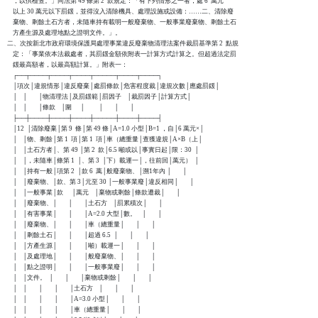
    ，以供檢查。」同法第 49 條第 2  款規定：「有下列情形之一者，處 6  萬元

    以上 30 萬元以下罰鍰，並得沒入清除機具、處理設施或設備：……二、清除廢

    棄物、剩餘土石方者，未隨車持有載明一般廢棄物、一般事業廢棄物、剩餘土石

    方產生源及處理地點之證明文件。」。

二、次按新北市政府環境保護局處理事業違反廢棄物清理法案件裁罰基準第 2  點規

    定：「事業依本法裁處者，其罰鍰金額依附表一計算方式計算之。但超過法定罰

    鍰最高額者，以最高額計算。」附表一：

    ┌──┬────┬────┬────┬─────┬────┬────┐

    │項次│違規情形│違反廢棄│處罰條款│危害程度裁│違規次數│應處罰鍰│

    │    │        │物清理法│及罰鍰範│罰因子    │裁罰因子│計算方式│

    │    │        │條款    │圍      │          │        │        │

    ├──┼────┼────┼────┼─────┼────┼────┤

    │12  │清除廢棄│第 9  條│第 49 條│A=1.0 小型│B=1 ，自│6 萬元×│

    │    │物、剩餘│第 1  項│第 1  項│車（總重量│查獲違規│A×B（上│

    │    │土石方者│、第 49 │第 2  款│6.5 噸或以│事實日起│限：30  │

    │    │，未隨車│條第 1  │、第 3  │下）載運一│，往前回│萬元）  │

    │    │持有一般│項第 2  │款 6  萬│般廢棄物、│溯1年內 │        │

    │    │廢棄物、│款、第 3│元至 30 │一般事業廢│違反相同│        │

    │    │一般事業│款      │萬元    │棄物或剩餘│條款遭裁│        │

    │    │廢棄物、│        │        │土石方    │罰累積次│        │

    │    │有害事業│        │        │A=2.0 大型│數。    │        │

    │    │廢棄物、│        │        │車（總重量│        │        │

    │    │剩餘土石│        │        │超過 6.5  │        │        │

    │    │方產生源│        │        │噸）載運一│        │        │

    │    │及處理地│        │        │般廢棄物、│        │        │

    │    │點之證明│        │        │一般事業廢│        │        │

    │    │文件。  │        │        │棄物或剩餘│        │        │

    │    │        │        │        │土石方    │        │        │

    │    │        │        │        │A=3.0 小型│        │        │

    │    │        │        │        │車（總重量│        │        │
