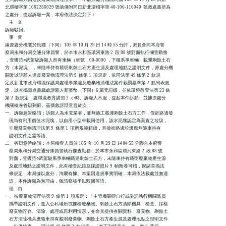
北環稽字第 1062286029 號函併附同日新北環稽字第 40-106-110040  號裁處書所為

之處分，提起訴願一案，本府依法決定如下：

    主    文

訴願駁回。

    事    實

緣原處分機關於民國（下同）105 年 10 月 29 日 14 時 55 分許，派員會同本府警

察局永和分局交通分隊員警，於本市永和區環河東路 2  段 88 號對面執行攔查勤務

，查獲范○武駕駛訴願人所有車輛（車號：00-0000 ，下稱系爭車輛）載運剩餘土石

方（水泥塊），未隨車持有載明剩餘土石方產生源及處理地點之證明文件，原處分機

關爰以訴願人違反廢棄物清理法第 9  條第 1  項規定，依同法第 49 條第 2  款規

定及新北市政府環境保護局處理事業違反廢棄物清理法案件裁罰基準第 2  點附表規

定，以首揭裁處書裁處訴願人新臺幣（下同）6 萬元罰鍰，並依環境教育法第 23 條

第 2  款規定，處環境教育講習 2  小時。訴願人不服，提起本件訴願，並據原處分

機關檢卷答辯到府。茲摘敘訴辯意旨於次：

一、訴願意旨略謂：訴願人為水電業者，並無施工載運剩餘土石方工作，僅於路邊發

    現尚有利用價值水泥塊，以自用小型車載回使用，該水泥塊認定為棄置之垃圾，

    非屬廢棄物清理法第 9  條第 1  項所規範範疇，且撿拾路邊垃圾應無隨車持有

    證明文件之需等語。

二、答辯意旨略謂：本局稽查人員於 105  年 10 月 29 日 14 時 55 分聯合本府警

    察局永和分局交通分隊員警執行攔查勤務，於本市永和區環河東路 2  段 88 號

    對面，查獲范○武駕駛系爭車輛載運剩餘土石方，未隨車持有載明廢棄物產生源

    及處理地點之證明文件，此有稽查紀錄及採證照片 9  幀附卷可稽，揆諸首揭法

    條規定，本局據以處分，洵屬有據。本案因違規事實明確，本局依法裁處並無違

    誤，本件訴願為無理由，敬請察核予以駁回等語。

    理    由

一、按廢棄物清理法第 9  條第 1  項規定：「主管機關得自行或委託執行機關派員

    攜帶證明文件，進入公私場所或攔檢廢棄物、剩餘土石方清除機具，檢查、採樣

    廢棄物貯存、清除、處理或再利用情形，並命其提供有關資料；廢棄物、剩餘土

    石方清除機具應隨車持有載明廢棄物、剩餘土石方產生源及處理地點之證明文件
