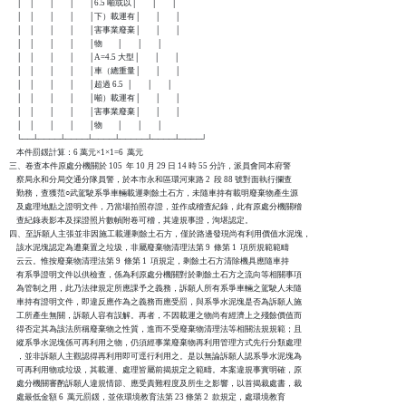
    │    │        │        │        │6.5 噸或以│        │        │

    │    │        │        │        │下）載運有│        │        │

    │    │        │        │        │害事業廢棄│        │        │

    │    │        │        │        │物        │        │        │

    │    │        │        │        │A=4.5 大型│        │        │

    │    │        │        │        │車（總重量│        │        │

    │    │        │        │        │超過 6.5  │        │        │

    │    │        │        │        │噸）載運有│        │        │

    │    │        │        │        │害事業廢棄│        │        │

    │    │        │        │        │物        │        │        │

    └──┴────┴────┴────┴─────┴────┴────┘

    本件罰鍰計算：6 萬元×1×1=6  萬元

三、卷查本件原處分機關於 105  年 10 月 29 日 14 時 55 分許，派員會同本府警

    察局永和分局交通分隊員警，於本市永和區環河東路 2  段 88 號對面執行攔查

    勤務，查獲范○武駕駛系爭車輛載運剩餘土石方，未隨車持有載明廢棄物產生源

    及處理地點之證明文件，乃當場拍照存證，並作成稽查紀錄，此有原處分機關稽

    查紀錄表影本及採證照片數幀附卷可稽，其違規事證，洵堪認定。

四、至訴願人主張並非因施工載運剩餘土石方，僅於路邊發現尚有利用價值水泥塊，

    該水泥塊認定為遭棄置之垃圾，非屬廢棄物清理法第 9  條第 1  項所規範範疇

    云云。惟按廢棄物清理法第 9  條第 1  項規定，剩餘土石方清除機具應隨車持

    有系爭證明文件以供檢查，係為利原處分機關對於剩餘土石方之流向等相關事項

    為管制之用，此乃法律規定所應課予之義務，訴願人所有系爭車輛之駕駛人未隨

    車持有證明文件，即違反應作為之義務而應受罰，與系爭水泥塊是否為訴願人施

    工所產生無關，訴願人容有誤解。再者，不因載運之物尚有經濟上之殘餘價值而

    得否定其為該法所稱廢棄物之性質，進而不受廢棄物清理法等相關法規規範；且

    縱系爭水泥塊係可再利用之物，仍須經事業廢棄物再利用管理方式先行分類處理

    ，並非訴願人主觀認得再利用即可逕行利用之。是以無論訴願人認系爭水泥塊為

    可再利用物或垃圾，其載運、處理皆屬前揭規定之範疇。本案違規事實明確，原

    處分機關審酌訴願人違規情節、應受責難程度及所生之影響，以首揭裁處書，裁

    處最低金額 6  萬元罰鍰，並依環境教育法第 23 條第 2  款規定，處環境教育
