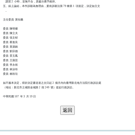
    講習 2  小時，並無不合，原處分應予維持。

五、綜上論結，本件訴願為無理由，爰依訴願法第 79 條第 1  項規定，決定如主文

    。

主任委員  黃怡騰

委員  陳明燦

委員  陳立夫

委員  張文郁

委員  蔡進良

委員  黃源銘

委員  劉宗德

委員  景玉鳳

委員  王藹芸

委員  李永裕

委員  林泳玲

委員  賴玫珪

如不服本決定，得於決定書送達之次日起 2  個月內向臺灣新北地方法院行政訴訟庭

（地址：新北市土城區金城路 2  段 249  號）提起行政訴訟。
