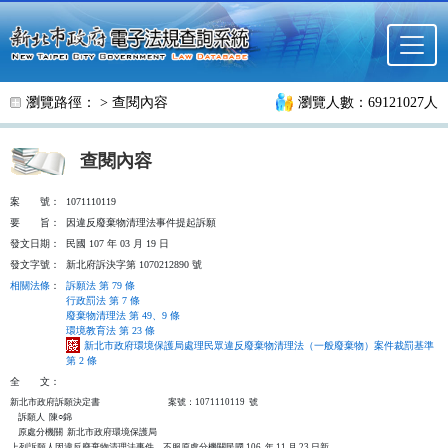
跳至主要內容
瀏覽路徑： >
查閱內容
瀏覽人數：69121027人
查閱內容
案
號：
1071110119
要
旨：
因違反廢棄物清理法事件提起訴願
發文日期：
民國 107 年 03 月 19 日
發文字號：
新北府訴決字第 1070212890 號
相關法條
：
訴願法 第 79 條
行政罰法 第 7 條
廢棄物清理法 第 49、9 條
環境教育法 第 23 條
新北市政府環境保護局處理民眾違反廢棄物清理法（一般廢棄物）案件裁罰基準
第 2 條
全
文：
新北市政府訴願決定書                                  案號：1071110119  號

    訴願人  陳○錦

    原處分機關  新北市政府環境保護局

上列訴願人因違反廢棄物清理法事件，不服原處分機關民國 106  年 11 月 23 日新
