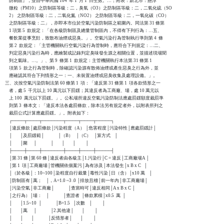
    防制區』，並自中華民國 104  年 1  月 1  日生效。…；附表：新北市：懸浮

    微粒（PM10）之防制區等級：二，臭氧（O3）之防制區等級：二，二氧化硫（SO

    2） 之防制區等級：二，二氧化氮（NO2） 之防制區等級：二，一氧化碳（CO）

    之防制區等級：二」，亦即本市位於空氣污染防制區之範圍內。同法第 31 條第

    1 項第 5  款規定：「在各級防制區及總量管制區內，不得有下列行為：…五、

    餐飲業從事烹飪，致散布油煙或惡臭。」。空氣污染行為管制執行準則第 4  條

    第 2  款規定：「主管機關執行空氣污染行為管制時，應符合下列規定：…二、

    判定惡臭污染行為時，應繪製或記錄判定臭味發生源之相關位置，並描述現場聞

    到之氣味。…。」、第 9  條第 1  款規定：主管機關執行本法第 31 條第 1  

    項第 5  款之行為管制時，除確認污染源有散佈油煙或產生惡臭之行為外，並

    應確認其符合下列情形之一：一、未裝置油煙或惡臭收集及處理設備。」。

三、次按空氣污染防制法第 60 條第 1  項：「違反第 31 條第 1  項各款情形之一

    者，處 5  千元以上 10 萬元以下罰鍰；其違反者為工商廠、場，處 10 萬元以

    上 100  萬元以下罰鍰。」。公私場所違反空氣污染防制法應處罰鍰額度裁罰準

    則第 3  條本文：「違反本法各處罰條款，除本法另有規定者外，以附表所列之

    裁罰公式計算應處罰鍰。」。附表如下：

    ┌────┬────┬───────┬────┬────┬─────┐

    │違反條款│處罰條款│污染程度（A） │危害程度│污染特性│應處罰鍰計│

    │        │及罰鍰範│              │（B）   │（C）   │算方式    │

    │        │圍      │              │        │        │          │

    ├────┼────┼───────┼────┼────┼─────┤

    │第 31 條│第 60 條│違反者由各級主│1.污染行│C = 違反│工商廠場A │

    │第 1  項│工商廠場│管機關依個案污│為有涉及│本法發生│x B x C   │

    │（於各級│：10~100│染程度自行裁量│毒性污染│日（含）│x10 萬    │

    │防制區有│萬；    │，A=1.0 ~3 .0 │排放且稽│前一年內│非工商廠場│

    │污染空氣│非工商廠│              │查當時可│違反相同│A x B x C │

    │之行為）│場：    │              │查證者  │條款累積│x0.5  萬  │

    │        │1.5~10  │              │B=1.5   │次數    │          │

    │        │萬      │              │2.其他違│        │          │

    │        │        │              │反情形者│        │          │
