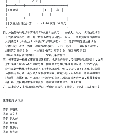
    │        │        │              │B=1.0   │        │          │

    ├────┴────┼───────┼────┼────┼─────┤

    │工商廠場          │1             │1       │1       │10  萬    │

    │                  │              │        │        │          │

    ├─────────┴───────┴────┴────┴─────┤

    │本案應處罰鍰之計算：1 x 1 x 1x10  萬元=10 萬元                    │

    └─────────────────────────────────┘

四、末按行為時環境教育法第 23 條第 2  款規定：「自然人、法人…或其他組織有

    下列各款情形之一者，處分機關並應令該自然人、法人、…或負責環境保護權責

    人員接受 1  小時以上 8  小時以下之環境講習：…二、違反環境保護法律或自

    治條例之行政法上義務，經處分機關處 5  千元以上罰鍰。」。環境教育法施行

    細則第 7  條第 3  款：「本法第 8  條第 2  項第 3  款、第 3  項及第 23 

    條所定環境保護法律如下：三、…空氣污染防制法。」。

五、卷查原處分機關於事實欄所述時間、地點進行稽查，發現現場現場營業中，加熱

    烹飪滷臭豆腐過程產生異味惡臭，惟未裝置惡臭收集及處理設備，致散布惡臭，

    此有原處分機關稽查紀錄影本（稽查紀錄編號：04-E-01077280 ）及現場採證照

    片數幀附卷可稽，是訴願人違規事證明確，亦為訴願人所不爭執，原處分機關據

    以裁罰，洵屬有據。至訴願人主張配合於期限內增添設備改善一節，核屬事後改

    善行為，無從免除本件違規責任，原處於法並無違誤，應予維持。

六、綜上論結，本件訴願為無理由，爰依訴願法第 79 條第 1  項規定，決定如主文

    。

主任委員  黃怡騰

委員  陳明燦

委員  陳立夫

委員  張文郁

委員  蔡進良

委員  黃源銘

委員  劉宗德
