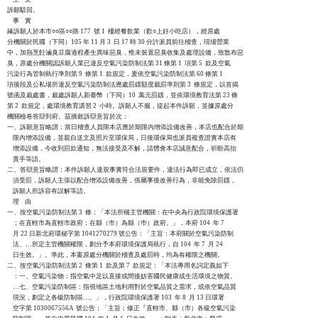
訴願駁回。

    事    實

緣訴願人於本市○○區○○路 177  號 1  樓經餐飲業（歡○上好小吃店），經原處

分機關於民國（下同）105 年 11 月 3  日 17 時 30 分許派員前往稽查，現場營業

中，加熱烹飪滷臭豆腐過程產生異味惡臭，惟未裝置惡臭收集及處理設備，致散布惡

臭，原處分機關認訴願人業已違反空氣污染防制法第 31 條第 1  項第 5  款及空氣

污染行為管制執行準則第 9  條第 1  款規定，爰依空氣污染防制法第 60 條第 1  

項後段及公私場所違反空氣污染防制法應處罰鍰額度裁罰準則第 3  條規定，以首揭

號函及裁處書，裁處訴願人新臺幣（下同）10  萬元罰鍰，並依環境教育法第 23 條

第 2  款規定，處環境教育講習 2  小時。訴願人不服，提起本件訴願，並據原處分

機關檢卷答辯到府。茲摘敘訴辯意旨於次：

一、訴願意旨略謂：當日稽查人員限本店應於期限內增添設備改善，本店也配合於期

    限內增添設備，並親自送文及照片至環保局，日後環保局也派員複查證實本店有

    增添設備，今收到罰款通知，無法接受及不解，請體會本店誠意配合，祈盼高抬

    貴手等語。

二、答辯意旨略謂：本件訴願人違規事實符合法規要件，違法行為即已成立，依法仍

    須受罰，訴願人主張以配合增添設備改善，係屬事後改善行為，非能免除罰鍰，

    訴願人所訴容有誤解等語。

    理    由

一、按空氣污染防制法第 3  條：「本法所稱主管機關：在中央為行政院環境保護署

    ；在直轄市為直轄市政府；在縣（市）為縣（巿）政府。」，本府 104  年 7 

    月 22 日新北府環秘字第 1041270279 號公告：「主旨：本府關於空氣污染防制

    法、…所定主管機關權限，劃分予本府環境保護局執行，自 104  年 7  月 24

    日生效。」。準此，本案原處分機關於稽查及處罰時，均為有權限之機關。

二、按空氣污染防制法第 2  條第 1  款及第 7  款規定：「本法專用名詞定義如下

    ：一、空氣污染物：指空氣中足以直接或間接妨害國民健康或生活環境之物質。

    …七、空氣污染防制區：指視地區土地利用對於空氣品質之需求，或依空氣品質

    現況，劃定之各級防制區…。」，行政院環境保護署 103  年 8  月 13 日環署

    空字第 1030067556A  號公告：「主旨：修正『直轄市、縣（市）各級空氣污染
