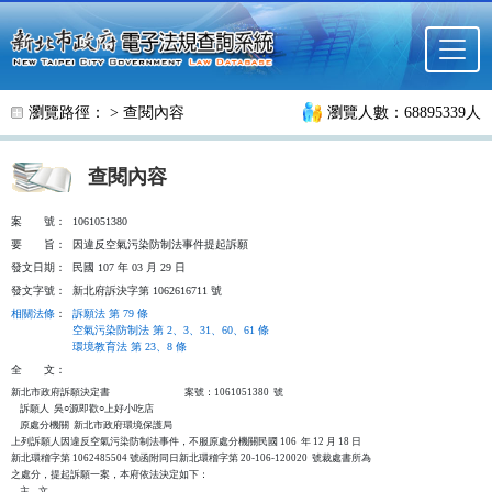
跳至主要內容
瀏覽路徑： >
查閱內容
瀏覽人數：68895339人
查閱內容
案
號：
1061051380
要
旨：
因違反空氣污染防制法事件提起訴願
發文日期：
民國 107 年 03 月 29 日
發文字號：
新北府訴決字第 1062616711 號
相關法條
：
訴願法 第 79 條
空氣污染防制法 第 2、3、31、60、61 條
環境教育法 第 23、8 條
全
文：
新北市政府訴願決定書                                  案號：1061051380  號

    訴願人  吳○源即歡○上好小吃店

    原處分機關  新北市政府環境保護局

上列訴願人因違反空氣污染防制法事件，不服原處分機關民國 106  年 12 月 18 日

新北環稽字第 1062485504 號函附同日新北環稽字第 20-106-120020  號裁處書所為

之處分，提起訴願一案，本府依法決定如下：

    主    文
