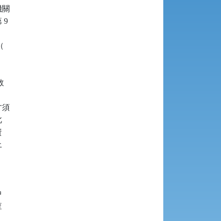
關

9





須










