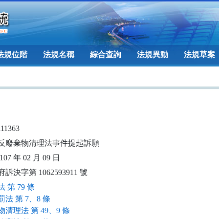
法規位階
法規名稱
綜合查詢
法規異動
法規草案
111363
反廢棄物清理法事件提起訴願
07 年 02 月 09 日
訴決字第 1062593911 號
 第 79 條
法 第 7、8 條
清理法 第 49、9 條