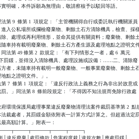
違規事實明確，本件訴願為無理由，敬請察核予以駁回等語。

第 9  條第 1  項規定：「主管機關得自行或委託執行機關派員

文件，進入公私場所或攔檢廢棄物、剩餘土石方清除機具，檢查、採樣
存、清除、處理或再利用情形，並命其提供有關資料；廢棄物、剩餘土
機具應隨車持有載明廢棄物、剩餘土石方產生源及處理地點之證明文件
」同法第 49 條第 2  款規定：「有下列情形之一者，處 6  萬元

 萬元以下罰鍰，並得沒入清除機具、處理設施或設備：……二、清除廢

餘土石方者，未隨車持有載明一般廢棄物、一般事業廢棄物、剩餘土石
處理地點之證明文件。」。

 7  條第 1  項規定：「違反行政法上義務之行為非出於故意或

予處罰。」同法第 8  條前段規定：「不得因不知法規而免除行政處

府環境保護局處理事業違反廢棄物清理法案件裁罰基準第 2  點規
業依本法裁處者，其罰鍰金額依附表一計算方式計算之。但超過法定罰
，以最高額計算。」附表一：

┬────┬────┬─────┬────┬────┐

規情形│違反廢棄│處罰條款│危害程度裁│違規次數│應處罰鍰│
