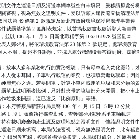
證明文件之運送日期及清送車輛車號空白未填寫，爰移請原處分機
關審視，視為無效之證明文件，爰以訴願人違反廢棄物清理法第 
，依同法第 49 條第 2  款規定及新北市政府環境保護局處理事業違

件裁罰基準第 2  點附表規定，以首揭裁處書裁處訴願人新臺幣（
以 106  年 11 月 6  日新北環稽字第 1062161978 號函副本

人鄭○明，將依環境教育法第 23 條第 2  款規定，處環境教育

。訴願人不服，提起本件訴願，並據原處分機關檢卷答辯到府。茲摘敘
謂：按本人多年業務執行的實務經驗，只有母車進入焚化廠時，才
聯單，本人從未耳聞，子車執行載運的業務，也須填寫遞送聯單；因此
疏失，純屬無心之過。若要開單，計算小車內載運的垃圾和未分類的資
比例，罰單上註明兩者比例，只針對夾帶的垃圾部分來開罰，把小車上
物都當作垃圾來開罰，這已違反「比例原則」等語。

警察局新莊分局員警 106  年 4  月 15 日 15 時 12 分於

新五路 1  段 1  號前執行攔查勤務，查獲鄭○明駕駛系爭車輛載運

雖隨車持有載明廢棄物產生源及處理地點之證明文件，惟該證明文件中
車號及運送日期未填寫，本局依法審視，視為無效證明文件，此有稽查
照片 7  幀附卷可稽，揆諸首揭法條規定，本局據以處分，洵屬有據
