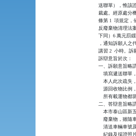
送聯單），惟該
裁處。經原處分機
條第 1  項規定
反廢棄物清理法案
下同）6 萬元罰鍰，並
，通知訴願人之代表
講習 2  小時
訴辯意旨於次：

一、訴願意旨略
    填寫遞送
    本人此次
    源回收物
    所有載運
二、答辯意旨略謂：本府
    本市泰山區
    廢棄物，
    清送車輛
    紀錄及採證