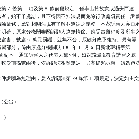
 7  條第 1  項及第 8  條前段規定，僅非出於故意或過失而違

上義務者，始不予處罰，且不得因不知法規而免除行政處罰責任，訴願
棄物清除業務，應對相關法規有了解並遵循之義務，本案訴願人亦自承
規事實明確，原處分機關審酌訴願人違規情節、應受責難程度及所生之
揭裁處書，裁處 6  萬元罰鍰，並無不合，原處分應予維持。另有關

講習部分，係由原處分機關以 106  年 11 月 6  日新北環稽字第 

1978  號函副本，通知訴願人之代表人鄭○明，如對該環境教育講習之處

應由其收受前揭號函後，依訴願法相關規定，另案提起訴願，始為適法
訴願為無理由，爰依訴願法第 79 條第 1  項規定，決定如主文
（公出）

理）
