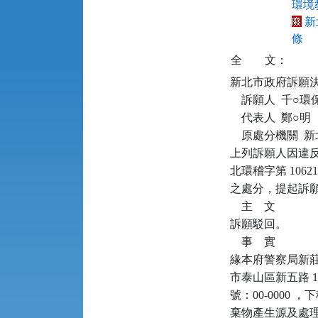
環境教
新
條
全
文：
新北市政府訴願決定書      
    訴願人  千○
    代表人  鄭○明

    原處分機關 
上列訴願人因違反廢
北環稽字第 10621
之處分，提起訴願
    主    文

訴願駁回。

    事    實

緣本府警察局新莊分局
市泰山區新五路 1
號：00-000
棄物產生源及處