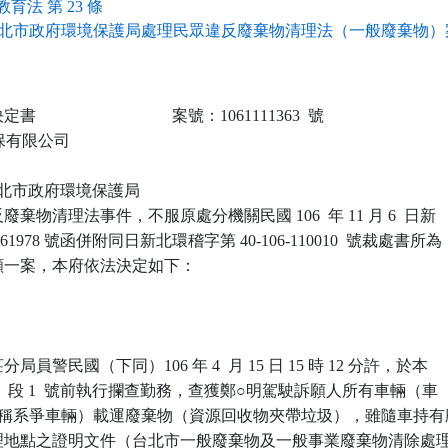
育法 第 23 條
北市政府環境保護局處理民眾違反廢棄物清理法（一般廢棄物）案
                            案號：1061111363  號

環保有限公司

 新北市政府環境保護局

棄物清理法事件，不服原處分機關民國 106  年 11 月 6  日新

61978 號函併附同日新北環稽字第 40-106-110010  號裁處書所為

一案，本府依法決定如下：

員警民國（下同）106 年 4  月 15 日 15 時 12 分許，於本

  段 1  號前執行攔查勤務，查獲鄭○明駕駛訴願人所有車輛（車

0 ，下稱系爭車輛）載運廢棄物（資源回收物夾帶垃圾），雖隨車持有廢
理地點之證明文件（台北市一般廢棄物及一般事業廢棄物清除處理