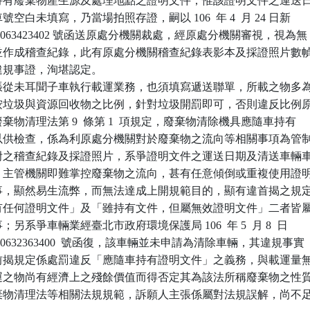
隨車持有廢棄物產生源及處理地點之證明文件，惟該證明文件之運送日
車號空白未填寫，乃當場拍照存證，嗣以 106  年 4  月 24 日新

 1063423402 號函送原處分機關裁處，經原處分機關審視，視為無

件，並作成稽查紀錄，此有原處分機關稽查紀錄表影本及採證照片數幀
其違規事證，洵堪認定。

張從未耳聞子車執行載運業務，也須填寫遞送聯單，所載之物多為
，應按垃圾與資源回收物之比例，針對垃圾開罰即可，否則違反比例原
按廢棄物清理法第 9  條第 1  項規定，廢棄物清除機具應隨車持有

文件以供檢查，係為利原處分機關對於廢棄物之流向等相關事項為管制
查卷附之稽查紀錄及採證照片，系爭證明文件之運送日期及清送車輛車
填寫，主管機關即難掌控廢棄物之流向，甚有任意傾倒或重複使用證明
等情事，顯然易生流弊，而無法達成上開規範目的，顯有違首揭之規定
未持有任何證明文件」及「雖持有文件，但屬無效證明文件」二者皆屬
事；另系爭車輛業經臺北市政府環境保護局 106  年 5  月 8  日

 10632363400  號函復，該車輛並未申請為清除車輛，其違規事實

者，前揭規定係處罰違反「應隨車持有證明文件」之義務，與載運量無
因載運之物尚有經濟上之殘餘價值而得否定其為該法所稱廢棄物之性質
受廢棄物清理法等相關法規規範，訴願人主張係屬對法規誤解，尚不足