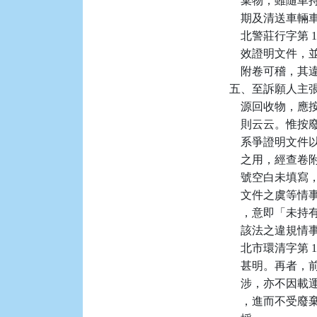
    棄物，雖
    期及清送車輛
    北警莊行字第
    效證明文
    附卷可稽，
五、至訴願人主
    源回收物
    則云云。惟
    系爭證明
    之用，經
    號空白未
    文件之虞
    ，意即「
    該法之違規情
    北市環清字第
    甚明。再
    涉，亦不
    ，進而不