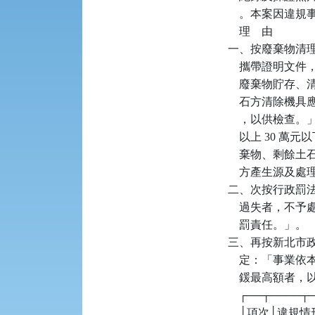
    。本案因
    理    由

一、按廢棄物清理法
    攜帶證明
    廢棄物貯
    石方清除
    ，以供檢查。
    以上 30
    棄物、剩
    方產生源及
二、次按行政罰法第
    過失者，不
    罰責任。」。

三、再按新北市政
    定：「事
    鍰最高額者
    ┌──┬────
    │項次│違