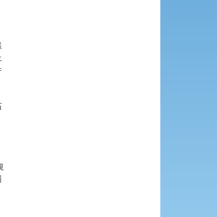











