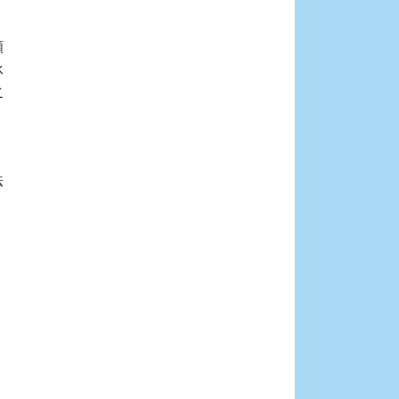









