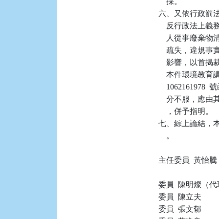
    採。

六、又依行政罰法第
    反行政法
    人從事廢
    疏失，違
    影響，以首
    本件環境教育
    106216
    分不服，
    ，併予指明。

七、綜上論結，本件
    。

主任委員  黃怡騰
委員  陳明燦（代
委員  陳立夫

委員  張文郁
