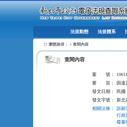
跳至主要內容
法規動態
法規體系
:::
瀏覽路徑： >
查閱內容
查閱內容
案
號：
1061
要
旨：
因違
發文日期：
民國 1
發文字號：
新北府
相關法條
：
訴願法
行政罰
廢棄物