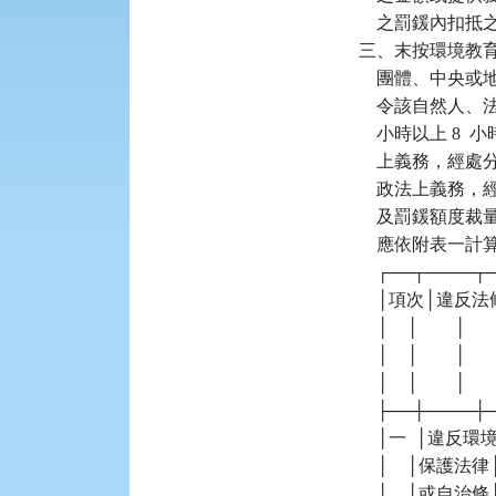
    之罰鍰內扣抵
三、末按環境教育
    團體、中
    令該自然人
    小時以上 
    上義務，
    政法上義務
    及罰鍰額度
    應依附表一
    ┌──┬────
    │項次│違
    │    │        
    │    │        │
    │    │        │  
    ├──┼────
    │一  │違反
    │    │保護法律│
    │    │或自治