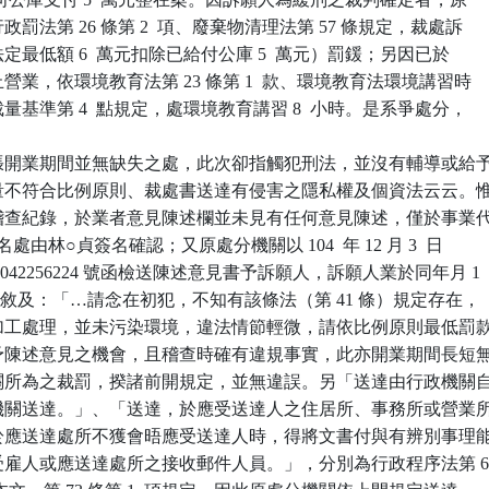
行政罰法第 26 條第 2  項、廢棄物清理法第 57 條規定，裁處訴

萬元（法定最低額 6  萬元扣除已給付公庫 5  萬元）罰鍰；另因已於

停止營業，依環境教育法第 23 條第 1  款、環境教育法環境講習時

度裁量基準第 4  點規定，處環境教育講習 8  小時。是系爭處分，

張開業期間並無缺失之處，此次卻指觸犯刑法，並沒有輔導或給予
，裁量不符合比例原則、裁處書送達有侵害之隱私權及個資法云云。惟
機關稽查紀錄，於業者意見陳述欄並未見有任何意見陳述，僅於事業代
簽名處由林○貞簽名確認；又原處分機關以 104  年 12 月 3  日

 1042256224 號函檢送陳述意見書予訴願人，訴願人業於同年月 1

意見書敘及：「…請念在初犯，不知有該條法（第 41 條）規定存在，

手未加工處理，並未污染環境，違法情節輕微，請依比例原則最低罰款
未給予陳述意見之機會，且稽查時確有違規事實，此亦開業期間長短無
分機關所為之裁罰，揆諸前開規定，並無違誤。另「送達由行政機關自
郵政機關送達。」、「送達，於應受送達人之住居所、事務所或營業所
、「於應送達處所不獲會晤應受送達人時，得將文書付與有辨別事理能
人、受雇人或應送達處所之接收郵件人員。」，分別為行政程序法第 6