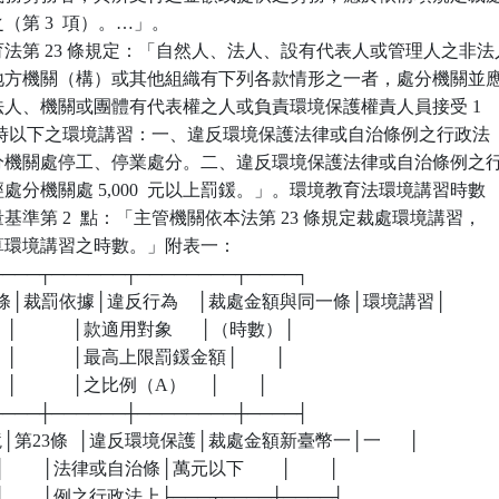
之（第 3  項）。…」。

法第 23 條規定：「自然人、法人、設有代表人或管理人之非法人
央或地方機關（構）或其他組織有下列各款情形之一者，處分機關並應
、法人、機關或團體有代表權之人或負責環境保護權責人員接受 1  

8  小時以下之環境講習：一、違反環境保護法律或自治條例之行政法

經處分機關處停工、停業處分。二、違反環境保護法律或自治條例之行
，經處分機關處 5,000  元以上罰鍰。」。環境教育法環境講習時數

裁量基準第 2  點：「主管機關依本法第 23 條規定裁處環境講習，

計算環境講習之時數。」附表一：

┬────┬──────┬────────┬────┐

反法條│裁罰依據│違反行為    │裁處金額與同一條│環境講習│

│        │            │款適用對象      │（時數）│

        │            │最高上限罰鍰金額│        │

      │            │之比例（A）     │        │

┼────┼──────┼────────┼────┤

環境│第23條  │違反環境保護│裁處金額新臺幣一│一      │

        │法律或自治條│萬元以下        │        │

條│        │例之行政法上├───┬────┼────┤
