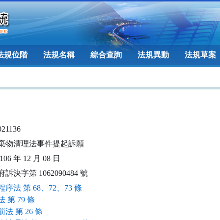
法規位階
法規名稱
綜合查詢
法規異動
法規草案
021136
棄物清理法事件提起訴願
06 年 12 月 08 日
訴決字第 1062090484 號
序法 第 68、72、73 條
 第 79 條
法 第 26 條