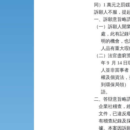
同）1 萬元之罰鍰，
訴願人不服，提
一、訴願意旨略謂
（一）訴願人開業 
      處，
      明的
      人品有
（二）法官盡窮荒
      年 9 
      人並
      權及
      到環保
      語。

二、答辯意旨略謂：
    企業社稽
    文件，已違反廢
    有稽查紀錄
    據。本案