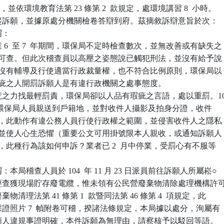
並依環境教育法第 23 條第 2  款規定，處環境講習 8  小時。

起訴願，並據原處分機關檢卷答辯到府。茲摘敘訴辯意旨於次：

：

6  至 7  年期間，環保局不定時檢查數次，並無改善或有缺失之

此有記錄可查。但此次稽查員以高壓之姿態說已觸犯刑法，並沒有給予說

機會，也沒有輔導及行使適當行政裁量權，也不符合比例原則，環保局以

重大瑕疵之人開罰訴願人是有違行政機關之處事態度。

之力找最輕罰責，環保局卻以人品有瑕疵之言語，處以重罰。106
 月 14 日環保局人員親送到戶籍地，並對收件人攝影及拍身分證，收件

非當事者，此動作有違公務人員行使行政權之範圍，並侵害收件人之隱私

個資法，並使人心生恐懼（重要公文可用掛號限本人親收，或通知訴願人

局領），此種行為該如何申訴？業者已 2  月中停業，受罰心有不服等

本局稽查人員於 104  年 11 月 23 日派員前往訴願人所屬崧○

查，經查獲現場貯存廢電纜，惟未領有公民營廢棄物清除處理機構許可
棄物清理法第 41 條第 1  款暨同法第 46 條第 4  項規定，此

及採證照片 7  幀附卷可稽，揆諸法條規定，本局據以處分，洵屬有

因訴願人違規事證明確，本件訴願為無理由，請察核予以駁回等語。
