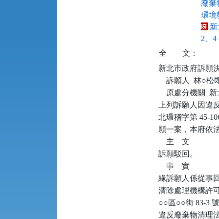
廢棄物
環境教
新
2、4
全
文：
新北市政府訴願決定書      
    訴願人  林○
    原處分機關 
上列訴願人因違反廢
北環稽字第 45-106
願一案，本府依法
    主    文

訴願駁回。

    事    實

緣訴願人係從事
清除處理機構許可文件
○○區○○街 83
違反廢棄物清理法第