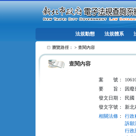
跳至主要內容
法規動態
法規體系
:::
瀏覽路徑： >
查閱內容
查閱內容
案
號：
1061
要
旨：
因廢
發文日期：
民國 1
發文字號：
新北府
相關法條
：
行政程
訴願法
行政罰