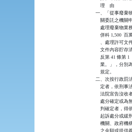
    理    由

一、「從事廢棄
    關委託之
    處理廢棄
    併科 1,5
    、處理許
    文件內容
    反第 41 條
    業。」，分別為
    規定。

二、次按行政罰法
    定者，依
    法院宣告沒
    處分確定
    判確定者，
    起訴處分
    機關、政
    之金額或