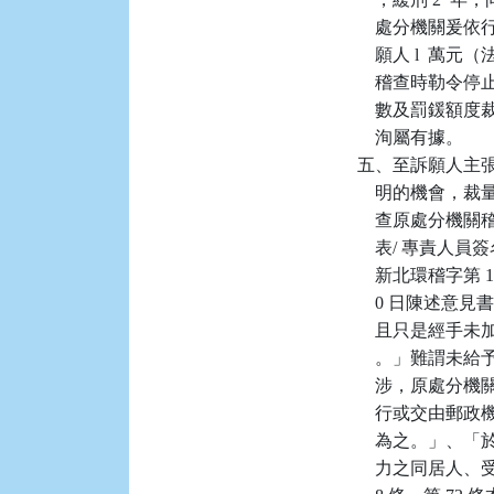
    處分機關爰依
    願人 l  
    稽查時勒令
    數及罰鍰額
    洵屬有據。

五、至訴願人主
    明的機會
    查原處分
    表/ 專責人員
    新北環稽字第
    0 日陳述
    且只是經
    。」難謂
    涉，原處
    行或交由
    為之。」
    力之同居