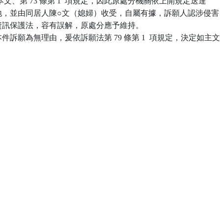
72 條本文、第 73 條第 1  項規定，因此原處分機關依上開規定送達

戶籍地，並由同居人陳○文（媳婦）收受，自屬有據，訴願人認涉侵害

個人資訊保護法，容有誤解，原處分應予維持。

訴願為無理由，爰依訴願法第 79 條第 1  項規定，決定如主文