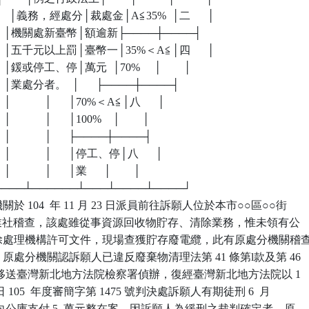
  │        │義務，經處分│裁處金│A≦35%  │二      │

    │        │機關處新臺幣│額逾新├────┼────┤

   │        │五千元以上罰│臺幣一│35%＜A≦│四      │

│        │鍰或停工、停│萬元  │70%     │        │

 │        │業處分者。  │      ├────┼────┤

      │            │      │70%＜A≦│八      │

   │            │      │100%    │        │

      │            │      ├────┼────┤

      │            │      │停工、停│八      │

   │            │      │業      │        │

┴────┴──────┴───┴────┴────┘

 104  年 11 月 23 日派員前往訴願人位於本市○○區○○街 

 號崧○企業社稽查，該處雖從事資源回收物貯存、清除業務，惟未領有公

物清除處理機構許可文件，現場查獲貯存廢電纜，此有原處分機關稽查
稽。原處分機關認訴願人已違反廢棄物清理法第 41 條第l款及第 46

 項規定移送臺灣新北地方法院檢察署偵辦，復經臺灣新北地方法院以 1

 月 17 日 105  年度審簡字第 1475 號判決處訴願人有期徒刑 6  月

  年，向公庫支付 5  萬元整在案。因訴願人為緩刑之裁判確定者，原
