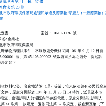
清理法 第 41、46、57 條
育法 第 23 條
北市政府環境保護局處理民眾違反廢棄物清理法（一般廢棄物）
 條
                            案號：1061021136  號

松即崧○企業社

 新北市政府環境保護局

棄物清理法事件，不服原處分機關民國 106  年 9  月 12 日新

-090001  號、第 45-106-090002  號裁處書所為之處分，提起訴

決定如下：

回收物料批發、廢棄物清除（理）等業，惟未依法領有公民營廢棄
，原處分機關於 104  年 11 月 23 日 14 時許，派員至本市

-3 號稽查，查獲訴願人於場區內貯存廢電纜，原處分機關以訴願人

 41 條第 1  款規定，爰依同法第 57 條規定，裁處新臺幣（下
