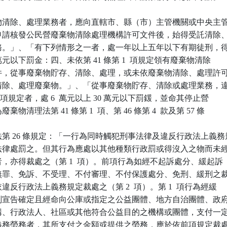
物清除、處理業務者，應向直轄市、縣（市）主管機關或中央主管
機關申請核發公民營廢棄物清除處理機構許可文件後，始得受託清除、
物業務。」、「有下列情形之一者，處一年以上五年以下有期徒刑，得
00  百萬元以下罰金：四、未依第 41 條第 1  項規定領有廢棄物清除

可文件，從事廢棄物貯存、清除、處理，或未依廢棄物清除、處理許可
貯存清除、處理廢棄物。」、「從事廢棄物貯存、清除或處理業務，違
第 1  項規定者，處 6  萬元以上 30 萬元以下罰鍰，並命其停止營

廢棄物清理法第 41 條第 1  項、第 46 條第 4  款及第 57 條

第 26 條規定：「一行為同時觸犯刑事法律及違反行政法上義務規
刑事法律處罰之。但其行為應處以其他種類行政罰或得沒入之物而未經
收者，亦得裁處之（第 1  項）。前項行為如經不起訴處分、緩起訴

或為無罪、免訴、不受理、不付審理、不付保護處分、免刑、緩刑之裁
得依違反行政法上義務規定裁處之（第 2  項）。第 1  項行為經緩

或緩刑宣告確定且經命向公庫或指定之公益團體、地方自治團體、政府
府機構、行政法人、社區或其他符合公益目的之機構或團體，支付一定
提供義務勞務者，其所支付之金額或提供之勞務，應於依前項規定裁處