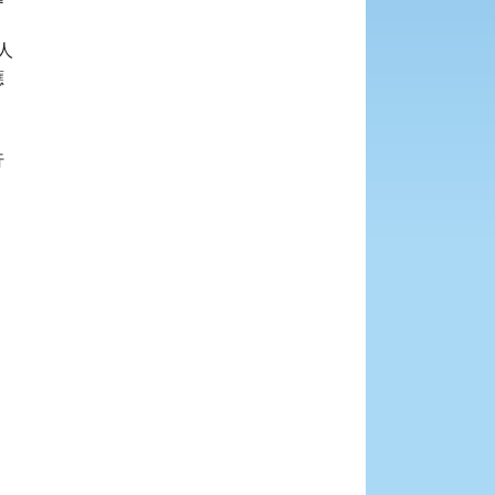





