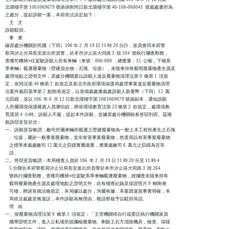
北環稽字第 1061069679 號函併附同日新北環稽字第 40-106-060041  號裁處書所為

之處分，提起訴願一案，本府依法決定如下：

    主    文

訴願駁回。

    事    實

緣原處分機關於民國（下同）106 年 2  月 19 日 11 時 20 分許，派員會同本府警

察局汐止分局長安派出所員警，於本市汐止區大同路 3  段 264  號執行攔查勤務，

查獲司機簡○任駕駛訴願人所有車輛（車號：000-000 ，總重量：15  公噸，下稱系

爭車輛）載運廢棄物（營建混合物：石塊、垃圾），未隨車持有載明廢棄物產生源及

處理地點之證明文件，原處分機關爰以訴願人違反廢棄物清理法第 9  條第 1  項規

定，依同法第 49 條第 2  款規定及新北市政府環境保護局處理事業違反廢棄物清理

法案件裁罰基準第 2  點附表規定，以首揭裁處書裁處訴願人新臺幣（下同）12  萬

元罰鍰，並以 106  年 6  月 12 日新北環稽字第 1061069679 號函副本，通知訴願

人所屬環境保護權責人員潘怡妏，將依環境教育法第 23 條第 2  款規定，處環境教

育講習 4  小時。訴願人不服，提起本件訴願，並據原處分機關檢卷答辯到府。茲摘

敘訴辯意旨於次：

一、訴願意旨略謂：敝司所屬車輛所載運之營建廢棄物為一般土木工程所產生之石塊

    、垃圾，屬於一般事業廢棄物，並非有害事業廢棄物，然貴局以有害事業廢棄物

    之標準來裁處敝司 12 萬元之罰鍰實屬過重，應量處敝司 6  萬元之罰鍰為宜等

    語。

二、答辯意旨略謂：本局稽查人員於 106  年 2  月 19 日 11 時 20 分至 11 時 4

    5 分聯合本府警察局汐止分局長安派出所員警於本市汐止區大同路 3  段 264 

    號執行攔查勤務，查獲司機簡○任駕駛系爭車輛載運廢棄物，經攔查未隨車持有

    載明廢棄物產生源及處理地點之證明文件，此有稽查紀錄及採證照片 9  幀附卷

    可稽，揆諸首揭法條規定，本局據以處分，洵屬有據。本案因違規事實明確，本

    局依法裁處並無違誤，本件訴願為無理由，敬請察核予以駁回等語。

    理    由

一、按廢棄物清理法第 9  條第 1  項規定：「主管機關得自行或委託執行機關派員

    攜帶證明文件，進入公私場所或攔檢廢棄物、剩餘土石方清除機具，檢查、採樣
