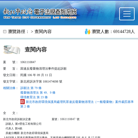
跳至主要內容
瀏覽路徑： >
查閱內容
瀏覽人數：69144728人
查閱內容
案
號：
1061110847
要
旨：
因違反廢棄物清理法事件提起訴願
發文日期：
民國 106 年 09 月 11 日
發文字號：
新北府訴決字第 1061474698 號
相關法條
：
訴願法 第 79 條
廢棄物清理法 第 49、9 條
環境教育法 第 23 條
新北市政府環境保護局處理民眾違反廢棄物清理法（一般廢棄物）案件裁罰基準
第 2 條
全
文：
新北市政府訴願決定書                                  案號：1061110847  號

    訴願人  展○營造工程有限公司

    代表人  劉○銘

    原處分機關  新北市政府環境保護局

上列訴願人因違反廢棄物清理法事件，不服原處分機關民國 106  年 6  月 12 日新
