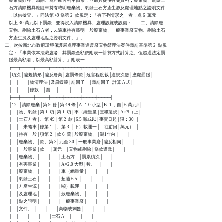
    廢棄物貯存、清除、處理或再利用情形，並命其提供有關資料；廢棄物、剩餘土

    石方清除機具應隨車持有載明廢棄物、剩餘土石方產生源及處理地點之證明文件

    ，以供檢查。」同法第 49 條第 2  款規定：「有下列情形之一者，處 6  萬元

    以上 30 萬元以下罰鍰，並得沒入清除機具、處理設施或設備：……二、清除廢

    棄物、剩餘土石方者，未隨車持有載明一般廢棄物、一般事業廢棄物、剩餘土石

    方產生源及處理地點之證明文件。」。

二、次按新北市政府環境保護局處理事業違反廢棄物清理法案件裁罰基準第 2  點規

    定：「事業依本法裁處者，其罰鍰金額依附表一計算方式計算之。但超過法定罰

    鍰最高額者，以最高額計算。」附表一：

    ┌──┬────┬────┬────┬─────┬────┬────┐

    │項次│違規情形│違反廢棄│處罰條款│危害程度裁│違規次數│應處罰鍰│

    │    │        │物清理法│及罰鍰範│罰因子    │裁罰因子│計算方式│

    │    │        │條款    │圍      │          │        │        │

    ├──┼────┼────┼────┼─────┼────┼────┤

    │12  │清除廢棄│第 9  條│第 49 條│A=1.0 小型│B=1 ，自│6 萬元×│

    │    │物、剩餘│第 1  項│第 1  項│車（總重量│查獲違規│A×B（上│

    │    │土石方者│、第 49 │第 2  款│6.5 噸或以│事實日起│限：30  │

    │    │，未隨車│條第 1  │、第 3  │下）載運一│，往前回│萬元）  │

    │    │持有一般│項第 2  │款 6  萬│般廢棄物、│溯1年內 │        │

    │    │廢棄物、│款、第 3│元至 30 │一般事業廢│違反相同│        │

    │    │一般事業│款      │萬元    │棄物或剩餘│條款遭裁│        │

    │    │廢棄物、│        │        │土石方    │罰累積次│        │

    │    │有害事業│        │        │A=2.0 大型│數。    │        │

    │    │廢棄物、│        │        │車（總重量│        │        │

    │    │剩餘土石│        │        │超過 6.5  │        │        │

    │    │方產生源│        │        │噸）載運一│        │        │

    │    │及處理地│        │        │般廢棄物、│        │        │

    │    │點之證明│        │        │一般事業廢│        │        │

    │    │文件。  │        │        │棄物或剩餘│        │        │

    │    │        │        │        │土石方    │        │        │
