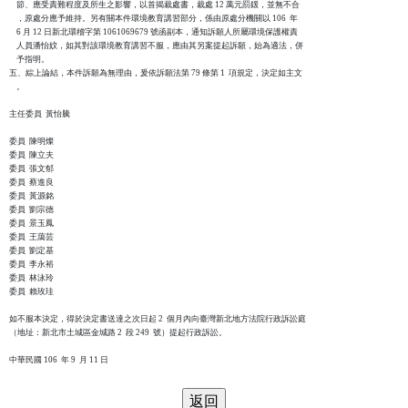
    節、應受責難程度及所生之影響，以首揭裁處書，裁處 12 萬元罰鍰，並無不合

    ，原處分應予維持。另有關本件環境教育講習部分，係由原處分機關以 106  年 

    6 月 12 日新北環稽字第 1061069679 號函副本，通知訴願人所屬環境保護權責

    人員潘怡妏，如其對該環境教育講習不服，應由其另案提起訴願，始為適法，併

    予指明。

五、綜上論結，本件訴願為無理由，爰依訴願法第 79 條第 1  項規定，決定如主文

    。

主任委員  黃怡騰

委員  陳明燦

委員  陳立夫

委員  張文郁

委員  蔡進良

委員  黃源銘

委員  劉宗德

委員  景玉鳳

委員  王藹芸

委員  劉定基

委員  李永裕

委員  林泳玲

委員  賴玫珪

如不服本決定，得於決定書送達之次日起 2  個月內向臺灣新北地方法院行政訴訟庭

（地址：新北市土城區金城路 2  段 249  號）提起行政訴訟。
