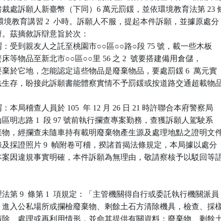
裁處訴願人新臺幣（下同）6 萬元罰鍰，並依環境教育法第 23 條
處環境教育講習 2  小時。訴願人不服，提起本件訴願，並據原處分

。茲摘敘訴辯意旨於次：

：受到親友人之託至桃園市○○區○○路○段 75 號，載一些木板

簧床等物品至新北市○○區○○里 56 之 2  號要搭建備用倉儲，

物要棄於它地，怎能認定這些物品是廢棄物品，要處罰鍰 6  萬元實

民無法生存，盼接此訴願書能體察實情不予罰鍰或按道路交通超載物品


局稽查人員於 105  年 12 月 26 日 21 時許聯合本府警察局

泰山區明志路 1  段 97 號前執行攔查專案勤務，查獲訴願人駕駛系

運廢棄物，經攔查未隨車持有載明廢棄物產生源及處理地點之證明文件
紀錄及採證照片 9  幀附卷可稽，揆諸首揭法條規定，本局據以處分

據。本案因違規事實明確，本件訴願為無理由，敬請察核予以駁回等語
第 9  條第 1  項規定：「主管機關得自行或委託執行機關派員

文件，進入公私場所或攔檢廢棄物、剩餘土石方清除機具，檢查、採樣
存、清除、處理或再利用情形，並命其提供有關資料；廢棄物、剩餘土