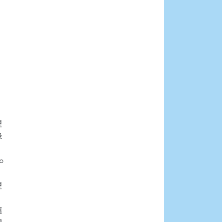









