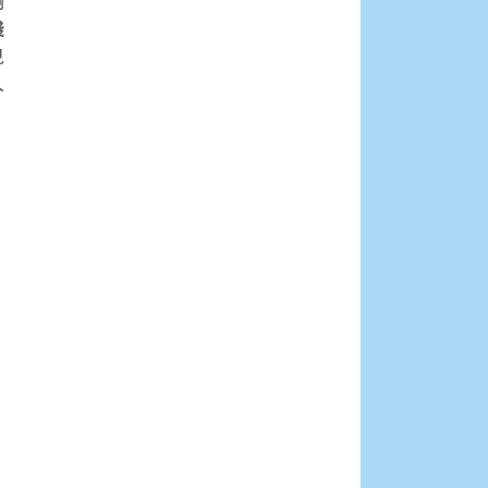









