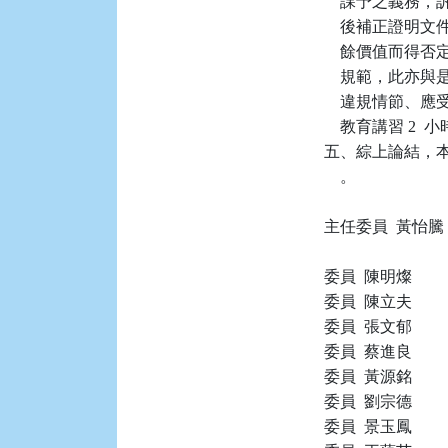
    課予之義
    後補正證
    餘價值而
    規範，此
    違規情節、
    教育講習 2 
五、綜上論結，本件
    。

主任委員  黃怡騰

委員  陳明燦

委員  陳立夫

委員  張文郁

委員  蔡進良

委員  黃源銘

委員  劉宗德

委員  景玉鳳
