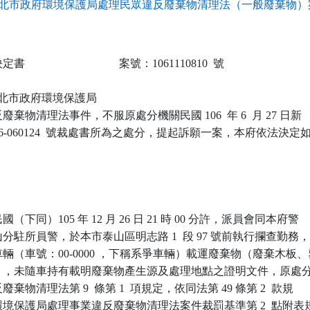
北市政府環境保護局處理民眾違反廢棄物清理法（一般廢棄物）案
                            案號：1061110810  號

 新北市政府環境保護局

棄物清理法事件，不服原處分機關民國 106  年 6  月 27 日新

106-060124  號裁處書所為之處分，提起訴願一案，本府依法決定如
下同）105 年 12 月 26 日 21 時 00 分許，派員會同本府警

駐所員警，於本市泰山區明志路 1  段 97 號前執行攔查勤務，
輛（車號：00-0000 ，下稱系爭車輛）載運廢棄物（廢棄木板、塑
），未隨車持有載明廢棄物產生源及處理地點之證明文件，原處分
物清理法第 9  條第 1  項規定，依同法第 49 條第 2  款規

境保護局處理事業違反廢棄物清理法案件裁罰基準第 2  點附表規