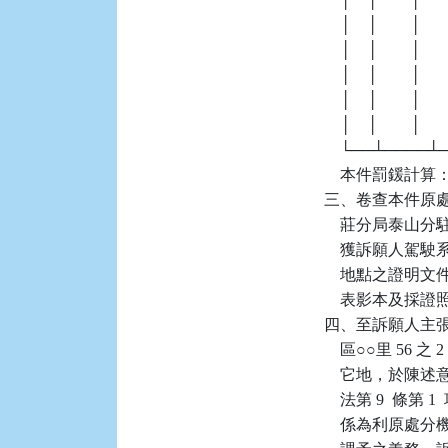
    │    │        │  
    │    │        │    
    │    │        │  
    │    │        │  
    │    │        │     
    └──┴────
    本件罰鍰計算：
三、卷查本件原處分機
    莊分局泰山
    獲訴願人
    地點之證
    表影本及
四、至訴願人主張
    區○○里 5
    它地，於
    法第 9 
    係為利原