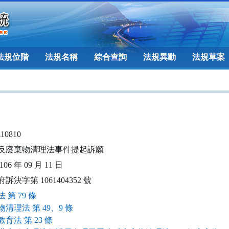
法規位階
法規名稱
綜合查詢
法規異動
法規草案
110810
反廢棄物清理法事件提起訴願
06 年 09 月 11 日
訴決字第 1061404352 號
 第 79 條
清理法 第 49、9 條
育法 第 23 條