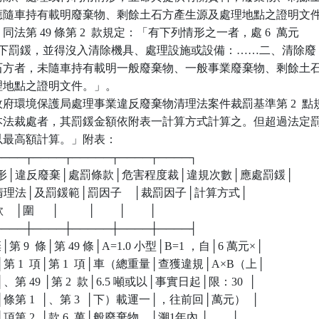
機具應隨車持有載明廢棄物、剩餘土石方產生源及處理地點之證明文件
」同法第 49 條第 2  款規定：「有下列情形之一者，處 6  萬元

 萬元以下罰鍰，並得沒入清除機具、處理設施或設備：……二、清除廢

餘土石方者，未隨車持有載明一般廢棄物、一般事業廢棄物、剩餘土石
處理地點之證明文件。」。

府環境保護局處理事業違反廢棄物清理法案件裁罰基準第 2  點規
業依本法裁處者，其罰鍰金額依附表一計算方式計算之。但超過法定罰
，以最高額計算。」附表：

┬────┬────┬─────┬────┬────┐

規情形│違反廢棄│處罰條款│危害程度裁│違規次數│應處罰鍰│

      │物清理法│及罰鍰範│罰因子    │裁罰因子│計算方式│

  │圍      │          │        │        │

┼────┼────┼─────┼────┼────┤

棄│第 9  條│第 49 條│A=1.0 小型│B=1 ，自│6 萬元×│

、剩餘│第 1  項│第 1  項│車（總重量│查獲違規│A×B（上│

方者│、第 49 │第 2  款│6.5 噸或以│事實日起│限：30  │

未隨車│條第 1  │、第 3  │下）載運一│，往前回│萬元）  │

般│項第 2  │款 6  萬│般廢棄物、│溯1年內 │        │
