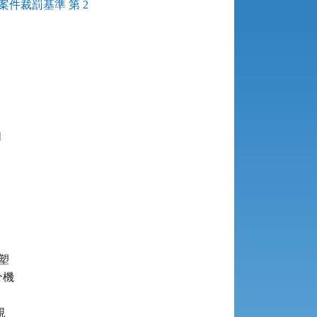
件裁罰基準 第 2






機


