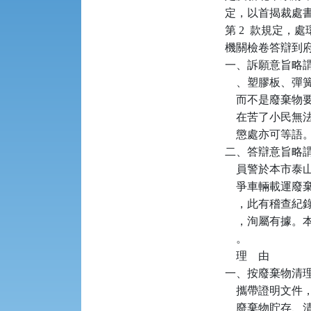
定，以首揭裁處書
第 2  款規定，
機關檢卷答辯到府
一、訴願意旨略謂
    、塑膠板、彈
    而不是廢棄
    在苦了小
    懲處亦可等語。
二、答辯意旨略謂：本
    員警於本市
    爭車輛載
    ，此有稽查
    ，洵屬有
    。

    理    由

一、按廢棄物清理法
    攜帶證明
    廢棄物貯