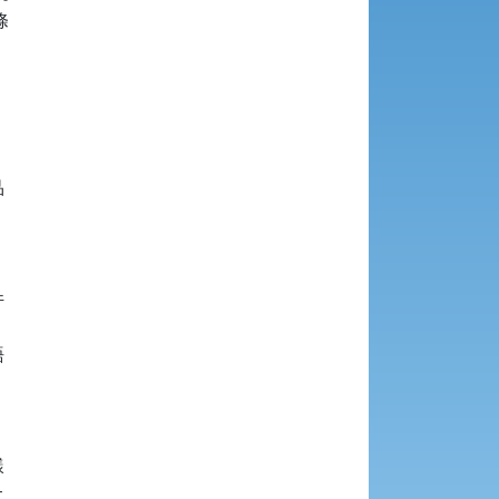











