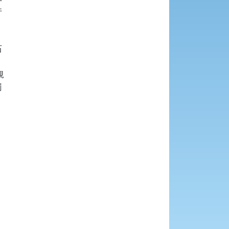







