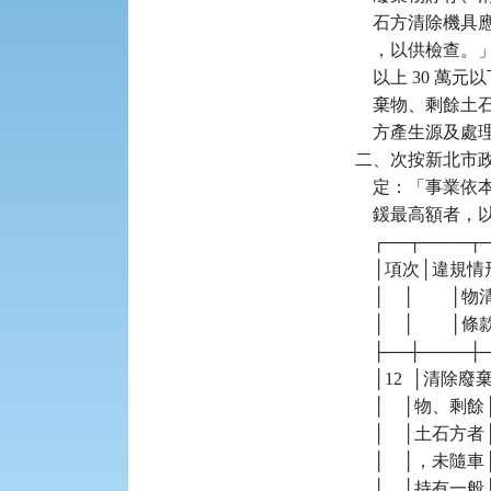
    石方清除
    ，以供檢查。
    以上 30
    棄物、剩
    方產生源及
二、次按新北市政
    定：「事
    鍰最高額者
    ┌──┬────
    │項次│違
    │    │  
    │    │        │條款  
    ├──┼────
    │12  │清除廢
    │    │物
    │    │土石
    │    │，
    │    │持有一