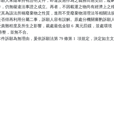
務，訴願人未隨車持有證明文件，即違反應作為之義務而應受罰，縱嗣
明文件，仍無礙違法事證之成立。再者，不因載運之物尚有經濟上之殘
得否定其為該法所稱廢棄物之性質，進而不受廢棄物清理法等相關法規
亦與是否得再利用分屬二事，訴願人容有誤解。原處分機關審酌訴願人
應受責難程度及所生之影響，裁處最低金額 6  萬元罰鍰，並處環境

 小時整，並無不合。

訴願為無理由，爰依訴願法第 79 條第 1  項規定，決定如主文