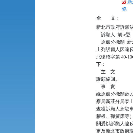
新
條
全
文：
新北市政府訴願決定書      
    訴願人  胡○瑩

    原處分機關 
上列訴願人因違反廢
北環稽字第 40-
下：

    主    文

訴願駁回。

    事    實

緣原處分機關於民國（
察局新莊分局泰山分
查獲訴願人駕駛車
膠板、彈簧床等
關爰以訴願人違反廢棄
定及新北市政府環