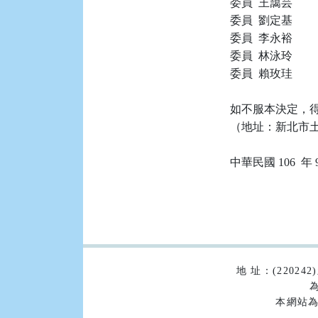
委員  王藹芸

委員  劉定基

委員  李永裕

委員  林泳玲

委員  賴玫珪

如不服本決定，得
（地址：新北市土城
:::
地 址：(2202
為
本網站