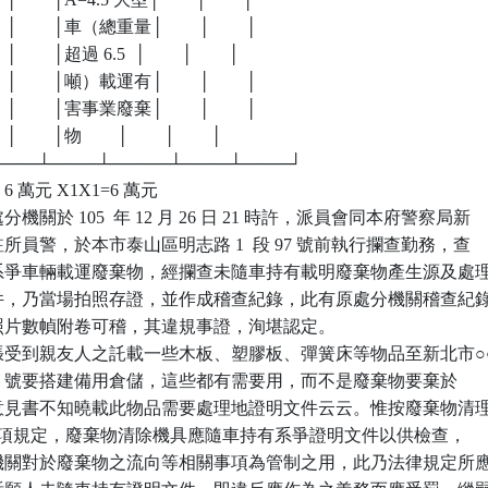
      │        │車（總重量│        │        │

    │        │超過 6.5  │        │        │

      │        │噸）載運有│        │        │

      │        │害事業廢棄│        │        │

   │        │物        │        │        │

┴────┴────┴─────┴────┴────┘

6 萬元 X1X1=6 萬元

關於 105  年 12 月 26 日 21 時許，派員會同本府警察局新

分駐所員警，於本市泰山區明志路 1  段 97 號前執行攔查勤務，查

駕駛系爭車輛載運廢棄物，經攔查未隨車持有載明廢棄物產生源及處理
明文件，乃當場拍照存證，並作成稽查紀錄，此有原處分機關稽查紀錄
採證照片數幀附卷可稽，其違規事證，洵堪認定。

受到親友人之託載一些木板、塑膠板、彈簧床等物品至新北市○○
6 之 2  號要搭建備用倉儲，這些都有需要用，而不是廢棄物要棄於

陳述意見書不知曉載此物品需要處理地證明文件云云。惟按廢棄物清理
 條第 1  項規定，廢棄物清除機具應隨車持有系爭證明文件以供檢查，

處分機關對於廢棄物之流向等相關事項為管制之用，此乃法律規定所應