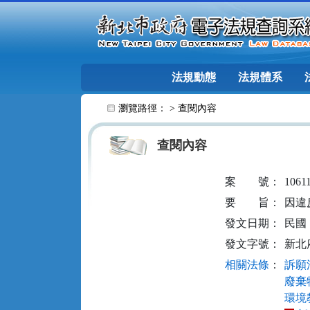
跳至主要內容
法規動態
法規體系
:::
瀏覽路徑： >
查閱內容
查閱內容
案
號：
1061
要
旨：
因違
發文日期：
民國 1
發文字號：
新北府
相關法條
：
訴願法
廢棄物
環境教