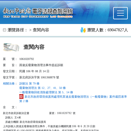
跳至主要內容
瀏覽路徑： >
查閱內容
瀏覽人數：69047827人
查閱內容
案
號：
1061020792
要
旨：
因違反廢棄物清理法事件提起訴願
發文日期：
民國 106 年 08 月 14 日
發文字號：
新北府訴決字第 1061368878 號
相關法條
：
訴願法 第 79 條
廢棄物清理法 第 12、27、41、50 條
一般廢棄物回收清除處理辦法 第 5、14 條
新北市政府環境保護局處理民眾違反廢棄物清理法（一般廢棄物）案件裁罰基準
第 2 條
全
文：
新北市政府訴願決定書                                  案號：1061020792  號

    訴願人  王○來

    原處分機關  新北市政府環境保護局

上列訴願人因違反廢棄物清理法事件，不服原處分機關民國 106  年 6  月 20 日新

北環稽字第 41-106-060820  號裁處書所為之處分，提起訴願一案，本府依法決定如
