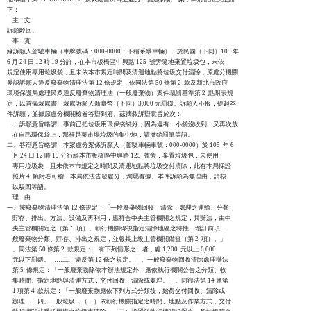
下：

    主    文

訴願駁回。

    事    實

緣訴願人駕駛車輛（車牌號碼：000-0000，下稱系爭車輛），於民國（下同）105 年

6 月 24 日 12 時 19 分許，在本市板橋區中興路 125  號旁隨地棄置垃圾包，未依

規定使用專用垃圾袋，且未依本市規定時間及清運地點將垃圾交付清除，原處分機關

爰認訴願人違反廢棄物清理法第 12 條規定，依同法第 50 條第 2  款及新北市政府

環境保護局處理民眾違反廢棄物清理法（一般廢棄物）案件裁罰基準第 2  點附表規

定，以首揭裁處書，裁處訴願人新臺幣（下同）3,000 元罰鍰。訴願人不服，提起本

件訴願，並據原處分機關檢卷答辯到府。茲摘敘訴辯意旨於次：

一、訴願意旨略謂：事前已把垃圾用環保袋裝好，因為還有一小袋沒收到，又再次放

    在自己環保袋上，那裡是菜市場垃圾的集中地，請撤銷罰單等語。

二、答辯意旨略謂：本案處分案係訴願人（駕駛車輛車號：000-0000）於 105  年 6 

    月 24 日 12 時 19 分行經本市板橋區中興路 125  號旁，棄置垃圾包，未使用

    專用垃圾袋，且未依本市規定之時間及清運地點將垃圾交付清除，此有本局採證

    照片 4  幀附卷可稽，本局依法告發處分，洵屬有據。本件訴願為無理由，請核

    以駁回等語。

    理    由

一、按廢棄物清理法第 12 條規定：「一般廢棄物回收、清除、處理之運輸、分類、

    貯存、排出、方法、設備及再利用，應符合中央主管機關之規定，其辦法，由中

    央主管機關定之（第 1  項）。執行機關得視指定清除地區之特性，增訂前項一

    般廢棄物分類、貯存、排出之規定，並報其上級主管機關備查（第 2  項）。」

    。同法第 50 條第 2  款規定：「有下列情形之一者，處 1,200  元以上 6,000 

    元以下罰鍰。……二、違反第 12 條之規定。」。一般廢棄物回收清除處理辦法

    第 5  條規定：「一般廢棄物除依本辦法規定外，應依執行機關公告之分類、收

    集時間、指定地點與清運方式，交付回收、清除或處理。」。同辦法第 14 條第

    1 項第 4  款規定：「一般廢棄物應依下列方式分類後，始得交付回收、清除或

    辦理：…四、一般垃圾：（一）依執行機關指定之時間、地點及作業方式，交付
