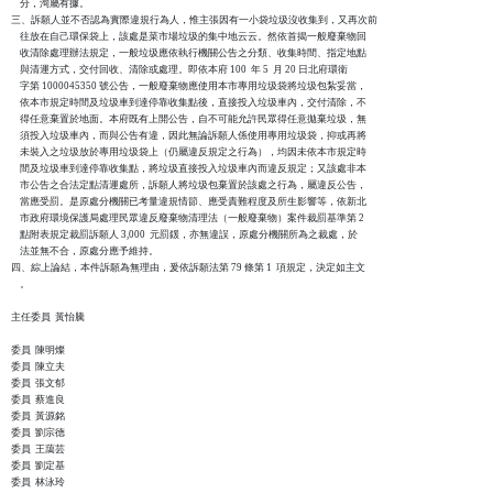
    分，洵屬有據。

三、訴願人並不否認為實際違規行為人，惟主張因有一小袋垃圾沒收集到，又再次前

    往放在自己環保袋上，該處是菜市場垃圾的集中地云云。然依首揭一般廢棄物回

    收清除處理辦法規定，一般垃圾應依執行機關公告之分類、收集時間、指定地點

    與清運方式，交付回收、清除或處理。即依本府 100  年 5  月 20 日北府環衛

    字第 1000045350 號公告，一般廢棄物應使用本市專用垃圾袋將垃圾包紮妥當，

    依本市規定時間及垃圾車到達停靠收集點後，直接投入垃圾車內，交付清除，不

    得任意棄置於地面。本府既有上開公告，自不可能允許民眾得任意拋棄垃圾，無

    須投入垃圾車內，而與公告有違，因此無論訴願人係使用專用垃圾袋，抑或再將

    未裝入之垃圾放於專用垃圾袋上（仍屬違反規定之行為），均因未依本市規定時

    間及垃圾車到達停靠收集點，將垃圾直接投入垃圾車內而違反規定；又該處非本

    市公告之合法定點清運處所，訴願人將垃圾包棄置於該處之行為，屬違反公告，

    當應受罰。是原處分機關已考量違規情節、應受責難程度及所生影響等，依新北

    市政府環境保護局處理民眾違反廢棄物清理法（一般廢棄物）案件裁罰基準第 2

    點附表規定裁罰訴願人 3,000  元罰鍰，亦無違誤，原處分機關所為之裁處，於

    法並無不合，原處分應予維持。

四、綜上論結，本件訴願為無理由，爰依訴願法第 79 條第 1  項規定，決定如主文

    。

主任委員  黃怡騰

委員  陳明燦

委員  陳立夫

委員  張文郁

委員  蔡進良

委員  黃源銘

委員  劉宗德

委員  王藹芸

委員  劉定基

委員  林泳玲
