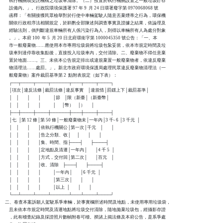
    執行機關或受託機構之垃圾車清除。（二）投置於執行機關設置之一般垃圾貯存

    設備內。」。行政院環境保護署 97 年 9  月 24 日環署廢字第 0970068068 號

    函釋：「有關接獲民眾檢舉對於行使中車輛駕駛人隨意丟棄煙蒂之行為，環保機

    關依行政程序法相關規定，於斟酌全部陳述與調查事實及證據之結果，依論理及

    經驗法則，倘判斷違規車輛所有人係污染行為人，則得以車輛所有人為處分對象

    。」。本府 100  年 5  月 20 日北府環衛字第 1000045350 號公告：「一、本

    市一般廢棄物……應使用本市專用垃圾袋將垃圾包紮妥當，依本市規定時間及垃

    圾車到達停靠收集點後，直接投入垃圾車內，交付清除。二、廢棄物不得任意棄

    置於地面……。三、未依本公告規定排出或違規棄置一般廢棄物者，依違反廢棄

    物清理法……處罰。」。新北市政府環境保護局處理民眾違反廢棄物清理法（一

    般廢棄物）案件裁罰基準第 2  點附表規定（如下表）：

    ┌──┬────┬────┬──────┬───┬────┬────┐

    │項次│違反法條│裁罰法條│違反事實    │違規情│罰鍰上下│裁罰基準│

    │    │        │        │            │節    │限（新臺│（新臺幣│

    │    │        │        │            │      │幣）    │）      │

    ├──┼────┼────┼──────┼───┼────┼────┤

    │七  │第 12 條│第 50 條│一般廢棄物未│一年內│3 千- 6 │3 千元  │

    │    │        │        │依執行機關公│第一次│千元    │        │

    │    │        │        │告之分類、收│      │        │        │

    │    │        │        │集、時間、指├───┤        ├────┤

    │    │        │        │定地點及清運│一年內│        │4 千 5  │

    │    │        │        │方式，交付回│第二次│        │百元    │

    │    │        │        │收、清除    ├───┤        ├────┤

    │    │        │        │            │一年內│        │6 千元  │

    │    │        │        │            │第三次│        │        │

    │    │        │        │            │以上  │        │        │

    └──┴────┴────┴──────┴───┴────┴────┘

二、卷查本案訴願人駕駛系爭車輛，於事實欄所述時間及地點，未使用專用垃圾袋，

    且未依本市規定時間及清運地點將垃圾交付清除，隨地拋棄垃圾包，經攝影存證

    ，此有稽查紀錄及採證照片數幀附卷可稽。揆諸上揭法條及本府公告，是系爭處
