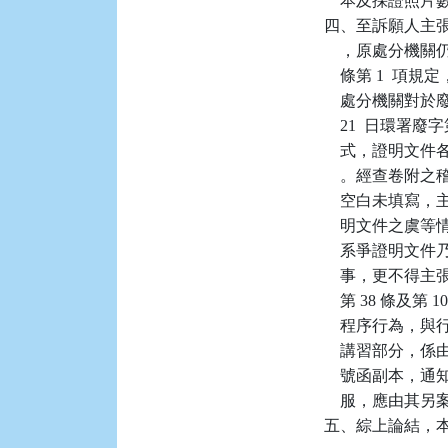
    本及採證
四、至訴願人主
    ，原處分機
    條第 1 
    處分機關對於
    21  日環
    式，證明
    。經查卷
    空白未填
    明文件之
    系爭證明
    事，更不
    第 38 條
    程序行為
    講習部分，係由原
    號函副本
    服，應由其
五、綜上論結，本件