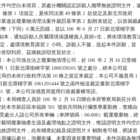
文件均空白未填寫，原處分機關認定訴願人攜帶無效證明文件，違
 條第 1  項規定，爰依同法第 49 條第 2  款規定及新北市政府

業違反廢棄物清理法案件裁罰基準第 2  點附表規定，以首揭裁處
下同）6 萬元罰鍰，並以 106  年 6  月 27 日新北環稽字第

4  號函副本，通知訴願人所屬環境保護權責人員胡○生，將依環境教育法
  款規定，處環境教育講習 2  小時。訴願人不服，提起本件訴願，並

答辯到府。茲摘敘訴辯意旨於次：

本公司係合法之廢棄物清理公司，於 106  年 2  月 16 日受稽

年 3  月 1  日新北環衛峽字第 1060358101 號之處分，經本公司提

，貴局仍未依行政程序法第 10 條之規定來裁定，本公司不服貴局 1

  月 27 日新北環稽字第 1061201444 號之函件檢送裁定書新北環稽字

6-060131  號，本公司深感貴局濫用行政裁量權等語。

本局稽查人員於 106  年 2  月 16 日聯合本府警察局新莊分局

員警於本市新莊區幸福路 501  號前共同執行攔查專案勤務，查獲由

駕駛受處分人該公司所有車輛（車牌號碼：00-000）載運廢棄物，經

車持有載明廢棄物產生源及處理地點之證明文件，惟該證明文件均空白
為無效證明文件，此有稽查紀錄及採證照片 8  幀附卷可稽，揆諸首

定，本局據以處分，洵屬有據。本案因違規事實明確，本件訴願為無理