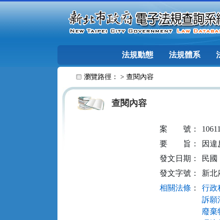
跳至主要內容
法規動態
法規體系
:::
瀏覽路徑： >
查閱內容
查閱內容
案
號：
1061
要
旨：
因違
發文日期：
民國 1
發文字號：
新北府
相關法條
：
行政程
訴願法
廢棄物