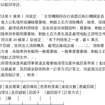
核予以駁回等語。

第 9  條第 1  項規定：「主管機關得自行或委託執行機關派員

文件，進入公私場所或攔檢廢棄物、剩餘土石方清除機具，檢查、採樣
存、清除、處理或再利用情形，並命其提供有關資料；廢棄物、剩餘土
機具應隨車持有載明廢棄物、剩餘土石方產生源及處理地點之證明文件
」同法第 49 條第 2  款規定：「有下列情形之一者，處 6  萬元

 萬元以下罰鍰，並得沒入清除機具、處理設施或設備：……二、清除廢

餘土石方者，未隨車持有載明一般廢棄物、一般事業廢棄物、剩餘土石
處理地點之證明文件。」。

府環境保護局處理事業違反廢棄物清理法案件裁罰基準第 2  點規
業依本法裁處者，其罰鍰金額依附表一計算方式計算之。但超過法定罰
，以最高額計算。」附表：

┬────┬────┬─────┬────┬────┐

規情形│違反廢棄│處罰條款│危害程度裁│違規次數│應處罰鍰│

      │物清理法│及罰鍰範│罰因子    │裁罰因子│計算方式│

  │圍      │          │        │        │

┼────┼────┼─────┼────┼────┤
