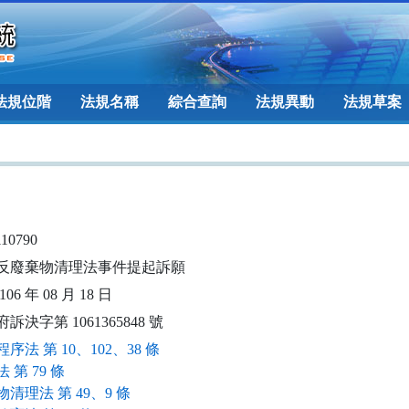
法規位階
法規名稱
綜合查詢
法規異動
法規草案
110790
反廢棄物清理法事件提起訴願
06 年 08 月 18 日
訴決字第 1061365848 號
序法 第 10、102、38 條
 第 79 條
清理法 第 49、9 條