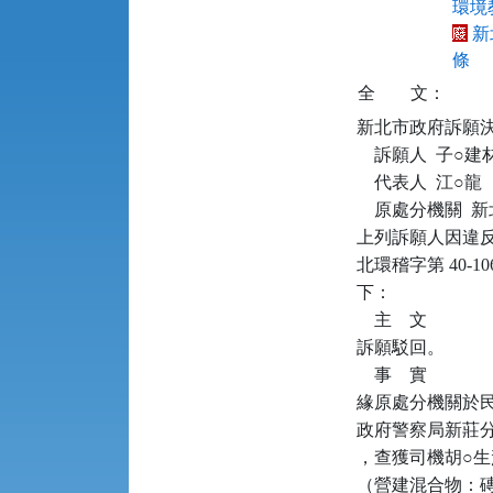
環境教
新
條
全
文：
新北市政府訴願決定書      
    訴願人  子○
    代表人  江○龍

    原處分機關 
上列訴願人因違反廢
北環稽字第 40-
下：

    主    文

訴願駁回。

    事    實

緣原處分機關於民國（
政府警察局新莊分
，查獲司機胡○生
（營建混合物：