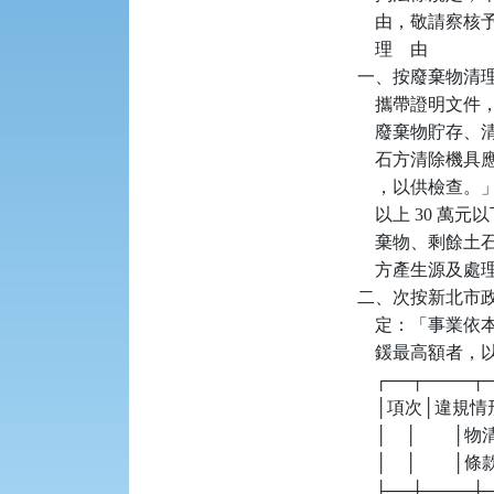
    由，敬請察
    理    由

一、按廢棄物清理法
    攜帶證明
    廢棄物貯
    石方清除
    ，以供檢查。
    以上 30
    棄物、剩
    方產生源及
二、次按新北市政
    定：「事
    鍰最高額者
    ┌──┬────
    │項次│違
    │    │  
    │    │        │條款  
    ├──┼────