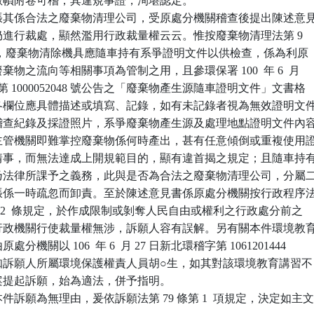
照片數幀附卷可稽，其違規事證，洵堪認定。

張其係合法之廢棄物清理公司，受原處分機關稽查後提出陳述意見
關仍進行裁處，顯然濫用行政裁量權云云。惟按廢棄物清理法第 9  

 項規定，廢棄物清除機具應隨車持有系爭證明文件以供檢查，係為利原

廢棄物之流向等相關事項為管制之用，且參環保署 100  年 6  月 

署廢字第 1000052048 號公告之「廢棄物產生源隨車證明文件」文書格

文件各欄位應具體描述或填寫、記錄，如有未記錄者視為無效證明文件
附之稽查紀錄及採證照片，系爭廢棄物產生源及處理地點證明文件內容
寫，主管機關即難掌控廢棄物係何時產出，甚有任意傾倒或重複使用證
虞等情事，而無法達成上開規範目的，顯有違首揭之規定；且隨車持有
文件乃法律所課予之義務，此與是否為合法之廢棄物清理公司，分屬二
得主張係一時疏忽而卸責。至於陳述意見書係原處分機關按行政程序法
及第 102  條規定，於作成限制或剝奪人民自由或權利之行政處分前之

，與行政機關行使裁量權無涉，訴願人容有誤解。另有關本件環境教育
處分機關以 106  年 6  月 27 日新北環稽字第 1061201444

，通知訴願人所屬環境保護權責人員胡○生，如其對該環境教育講習不

另案提起訴願，始為適法，併予指明。

訴願為無理由，爰依訴願法第 79 條第 1  項規定，決定如主文