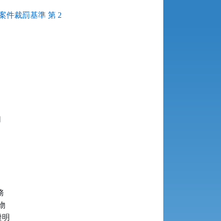
件裁罰基準 第 2






明
