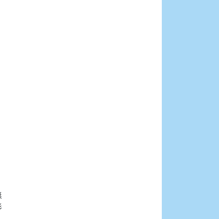





