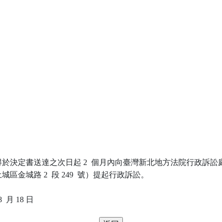
於決定書送達之次日起 2  個月內向臺灣新北地方法院行政訴訟庭
區金城路 2  段 249  號）提起行政訴訟。
