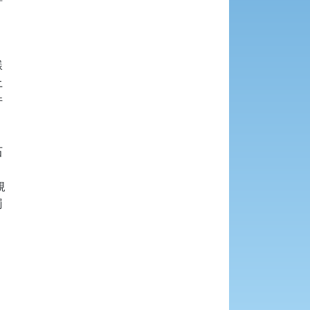











