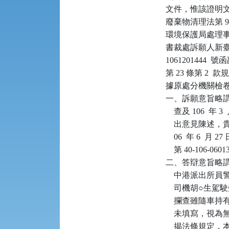
文件，惟該證明
廢棄物清理法第 9 
環境保護局處理事
書裁處訴願人新臺幣（
106120144
第 23 條第 2
據原處分機關檢卷
一、訴願意旨略謂：
    查及 106  
    出意見陳述
    06  年 6
    第 40-10
二、答辯意旨略謂：
    中港派出所
    司機胡○生
    攔查雖隨
    未填寫，視
    揭法條規