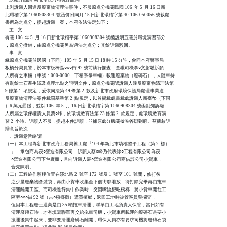
上列訴願人因違反廢棄物清理法事件，不服原處分機關民國 106  年 5  月 16 日新

北環稽字第 1060908304  號函併附同月 15 日新北環稽字第 40-106-050056 號裁處

書所為之處分，提起訴願一案，本府依法決定如下：

    主    文

有關 106  年 5  月 16 日新北環稽字第 1060908304 號函說明五關於環境講習部分

，原處分撤銷，由原處分機關另為適法之處分；其餘訴願駁回。

    事    實

緣原處分機關於民國（下同）105 年 5  月 15 日 18 時 15 分許，會同本府警察局

板橋分局員警，於本市板橋區○○○街 92 號前執行攔查，查獲司機李○文駕駛訴願

人所有之車輛（車號：000-0000，下稱系爭車輛）載運廢棄物（廢磚石），未隨車持

有剩餘土石產生源及處理地點之證明文件，原處分機關認訴願人違反廢棄物清理法第

9 條第 1  項規定，爰依同法第 49 條第 2  款及新北市政府環境保護局處理事業違

反廢棄物清理法案件裁罰基準第 2  點規定，以首揭裁處書裁處訴願人新臺幣（下同

）6 萬元罰鍰，並以 106  年 5  月 16 日新北環稽字第 1060908304 號函副知訴願

人所屬之環保權責人員蔡○峰，依環境教育法第 23 條第 2  款規定，處環境教育講

習 2  小時。訴願人不服，提起本件訴願，並據原處分機關檢卷答辯到府。茲摘敘訴

辯意旨於次：

一、訴願意旨略謂：

（一）本工程為新北市政府工務局養工處『104 年新北市騎樓整平工程（第 2  標）

      』，承包商為茂○營造有限公司，訴願人蔡○峰乃代表詠○工程有限公司為茂

      ○營造有限公司下包廠商，且向訴願人宸○營造有限公司商借該公司小貨車，

      合先陳明。

（二）工程施作騎樓位置在溪北路 2  號至 172  號及 1  號至 101  號間，修打後

      之少量廢棄物會裝袋，再由小貨車收集至下個街廓堆放，待打除完畢再由拖車

      清運離開工區。而司機進行集中作業時，突因嘴饞想吃檳榔，將小貨車開往工

      區旁○○○街 92 號（吉○檳榔攤）購買檳榔，返回工地時被管區員警攔查，

      但因本工程廢土運棄是由 35 噸拖車清運，聯單由工地負責人保管，當日如有

      清運廢磚石時，才有填寫聯單再交給拖車司機，小貨車所載運的廢磚石是要小

      搬運後集中起來，並非要清運廢磚石離開，環保人員亦有要求司機將廢磚石袋
