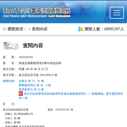
跳至主要內容
瀏覽路徑： >
查閱內容
瀏覽人數：68995397人
查閱內容
案
號：
1061020760
要
旨：
因違反廢棄物清理法事件提起訴願
發文日期：
民國 106 年 08 月 25 日
發文字號：
新北府訴決字第 1061299074 號
相關法條
：
訴願法 第 79、81 條
廢棄物清理法 第 49、9 條
環境教育法 第 23 條
新北市政府環境保護局處理民眾違反廢棄物清理法（一般廢棄物）案件裁罰基準
第 2 條
全
文：
新北市政府訴願決定書                                  案號：1061020760  號

    訴願人  宸○營造有限公司

    代表人  黃○豪

    訴願人  蔡○峰

    原處分機關  新北市政府環境保護局
