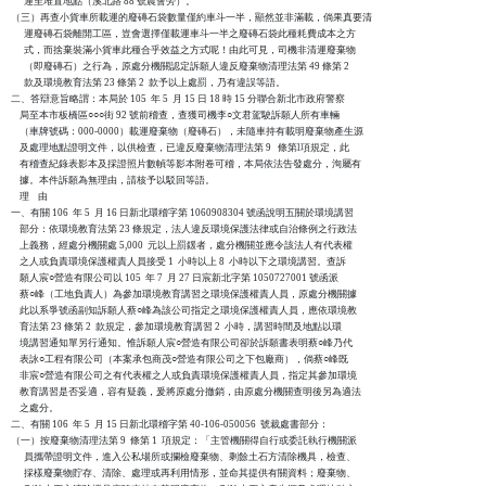
      運至堆置地點（溪北路 88 號農會旁）。

（三）再查小貨車所載運的廢磚石袋數量僅約車斗一半，顯然並非滿載，倘果真要清

      運廢磚石袋離開工區，豈會選擇僅載運車斗一半之廢磚石袋此種耗費成本之方

      式，而捨棄裝滿小貨車此種合乎效益之方式呢！由此可見，司機非清運廢棄物

      （即廢磚石）之行為，原處分機關認定訴願人違反廢棄物清理法第 49 條第 2

      款及環境教育法第 23 條第 2  款予以上處罰，乃有違誤等語。

二、答辯意旨略謂：本局於 105  年 5  月 15 日 18 時 15 分聯合新北市政府警察

    局至本市板橋區○○○街 92 號前稽查，查獲司機李○文君駕駛訴願人所有車輛

    （車牌號碼：000-0000）載運廢棄物（廢磚石），未隨車持有載明廢棄物產生源

    及處理地點證明文件，以供檢查，已違反廢棄物清理法第 9   條第l項規定，此

    有稽查紀錄表影本及採證照片數幀等影本附卷可稽，本局依法告發處分，洵屬有

    據。本件訴願為無理由，請核予以駁回等語。

    理    由

一、有關 106  年 5  月 16 日新北環稽字第 1060908304 號函說明五關於環境講習

    部分：依環境教育法第 23 條規定，法人違反環境保護法律或自治條例之行政法

    上義務，經處分機關處 5,000  元以上罰鍰者，處分機關並應令該法人有代表權

    之人或負責環境保護權責人員接受 1  小時以上 8  小時以下之環境講習。查訴

    願人宸○營造有限公司以 105  年 7  月 27 日宸新北字第 1050727001 號函派

    蔡○峰（工地負責人）為參加環境教育講習之環境保護權責人員，原處分機關據

    此以系爭號函副知訴願人蔡○峰為該公司指定之環境保護權責人員，應依環境教

    育法第 23 條第 2  款規定，參加環境教育講習 2  小時，講習時間及地點以環

    境講習通知單另行通知。惟訴願人宸○營造有限公司卻於訴願書表明蔡○峰乃代

    表詠○工程有限公司（本案承包商茂○營造有限公司之下包廠商），倘蔡○峰既

    非宸○營造有限公司之有代表權之人或負責環境保護權責人員，指定其參加環境

    教育講習是否妥適，容有疑義，爰將原處分撤銷，由原處分機關查明後另為適法

    之處分。

二、有關 106  年 5  月 15 日新北環稽字第 40-106-050056  號裁處書部分：

（一）按廢棄物清理法第 9  條第 1  項規定：「主管機關得自行或委託執行機關派

      員攜帶證明文件，進入公私場所或攔檢廢棄物、剩餘土石方清除機具，檢查、

      採樣廢棄物貯存、清除、處理或再利用情形，並命其提供有關資料；廢棄物、
