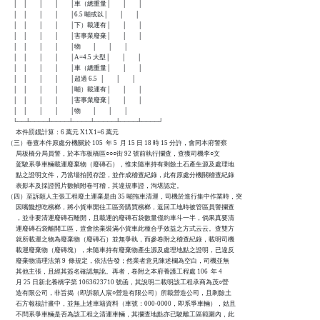
    │    │        │        │        │車（總重量│        │        │

    │    │        │        │        │6.5 噸或以│        │        │

    │    │        │        │        │下）載運有│        │        │

    │    │        │        │        │害事業廢棄│        │        │

    │    │        │        │        │物        │        │        │

    │    │        │        │        │A=4.5 大型│        │        │

    │    │        │        │        │車（總重量│        │        │

    │    │        │        │        │超過 6.5  │        │        │

    │    │        │        │        │噸）載運有│        │        │

    │    │        │        │        │害事業廢棄│        │        │

    │    │        │        │        │物        │        │        │

    └──┴────┴────┴────┴─────┴────┴────┘

      本件罰鍰計算：6 萬元 X1X1=6 萬元

（三）卷查本件原處分機關於 105  年 5  月 15 日 18 時 15 分許，會同本府警察

      局板橋分局員警，於本市板橋區○○○街 92 號前執行攔查，查獲司機李○文

      駕駛系爭車輛載運廢棄物（廢磚石），惟未隨車持有剩餘土石產生源及處理地

      點之證明文件，乃當場拍照存證，並作成稽查紀錄，此有原處分機關稽查紀錄

      表影本及採證照片數幀附卷可稽，其違規事證，洵堪認定。

（四）至訴願人主張工程廢土運棄是由 35 噸拖車清運，司機於進行集中作業時，突

      因嘴饞想吃檳榔，將小貨車開往工區旁購買檳榔，返回工地時被管區員警攔查

      ，並非要清運廢磚石離開，且載運的廢磚石袋數量僅約車斗一半，倘果真要清

      運廢磚石袋離開工區，豈會捨棄裝滿小貨車此種合乎效益之方式云云。查雙方

      就所載運之物為廢棄物（廢磚石）並無爭執，而參卷附之稽查紀錄，載明司機

      載運廢棄物（廢磚塊），未隨車持有廢棄物產生源及處理地點之證明，已違反

      廢棄物清理法第 9  條規定，依法告發；然業者意見陳述欄為空白，司機並無

      其他主張，且經其簽名確認無訛。再者，卷附之本府養護工程處 106  年 4 

      月 25 日新北養橋字第 1063623710 號函，其說明二載明該工程承商為茂○營

      造有限公司，非旨揭（即訴願人宸○營造有限公司）所載營造公司，且剩餘土

      石方報核計畫中，並無上述車籍資料（車號：000-0000，即系爭車輛），姑且

      不問系爭車輛是否為該工程之清運車輛，其攔查地點亦已駛離工區範圍內，此
