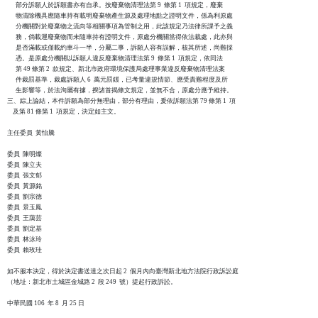
      部分訴願人於訴願書亦有自承。按廢棄物清理法第 9  條第 1  項規定，廢棄

      物清除機具應隨車持有載明廢棄物產生源及處理地點之證明文件，係為利原處

      分機關對於廢棄物之流向等相關事項為管制之用，此該規定乃法律所課予之義

      務，倘載運廢棄物而未隨車持有證明文件，原處分機關當得依法裁處，此亦與

      是否滿載或僅載約車斗一半，分屬二事，訴願人容有誤解，核其所述，尚難採

      憑。是原處分機關以訴願人違反廢棄物清理法第 9  條第 1  項規定，依同法

      第 49 條第 2  款規定、新北市政府環境保護局處理事業違反廢棄物清理法案

      件裁罰基準，裁處訴願人 6  萬元罰鍰，已考量違規情節、應受責難程度及所

      生影響等，於法洵屬有據，揆諸首揭條文規定，並無不合，原處分應予維持。

三、綜上論結，本件訴願為部分無理由，部分有理由，爰依訴願法第 79 條第 1  項

    及第 81 條第 1  項規定，決定如主文。

主任委員  黃怡騰

委員  陳明燦

委員  陳立夫

委員  張文郁

委員  黃源銘

委員  劉宗德

委員  景玉鳳

委員  王藹芸

委員  劉定基

委員  林泳玲

委員  賴玫珪

如不服本決定，得於決定書送達之次日起 2  個月內向臺灣新北地方法院行政訴訟庭

（地址：新北市土城區金城路 2  段 249  號）提起行政訴訟。
