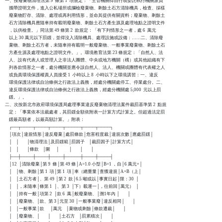
一、按廢棄物清理法第 9  條第 1  項規定：「主管機關得自行或委託執行機關派員

    攜帶證明文件，進入公私場所或攔檢廢棄物、剩餘土石方清除機具，檢查、採樣

    廢棄物貯存、清除、處理或再利用情形，並命其提供有關資料；廢棄物、剩餘土

    石方清除機具應隨車持有載明廢棄物、剩餘土石方產生源及處理地點之證明文件

    ，以供檢查。」同法第 49 條第 2  款規定：「有下列情形之一者，處 6  萬元

    以上 30 萬元以下罰鍰，並得沒入清除機具、處理設施或設備：……二、清除廢

    棄物、剩餘土石方者，未隨車持有載明一般廢棄物、一般事業廢棄物、剩餘土石

    方產生源及處理地點之證明文件。」。環境教育法第 23 條規定：「自然人、法

    人、設有代表人或管理人之非法人團體、中央或地方機關（構）或其他組織有下

    列各款情形之一者，處分機關並應令該自然人、法人、機關或團體有代表權之人

    或負責環境保護權責人員接受 1  小時以上 8  小時以下之環境講習：一、違反

    環境保護法律或自治條例之行政法上義務，經處分機關處停工、停業處分。二、

    違反環境保護法律或自治條例之行政法上義務，經處分機關處 5,000  元以上罰

    鍰。」。

二、次按新北市政府環境保護局處理事業違反廢棄物清理法案件裁罰基準第 2  點規

    定：「事業依本法裁處者，其罰鍰金額依附表一計算方式計算之。但超過法定罰

    鍰最高額者，以最高額計算。」附表：

    ┌──┬────┬────┬────┬─────┬────┬────┐

    │項次│違規情形│違反廢棄│處罰條款│危害程度裁│違規次數│應處罰鍰│

    │    │        │物清理法│及罰鍰範│罰因子    │裁罰因子│計算方式│

    │    │        │條款    │圍      │          │        │        │

    ├──┼────┼────┼────┼─────┼────┼────┤

    │12  │清除廢棄│第 9  條│第 49 條│A=1.0 小型│B=1 ，自│6 萬元×│

    │    │物、剩餘│第 1  項│第 1  項│車（總重量│查獲違規│A×B（上│

    │    │土石方者│、第 49 │第 2  款│6.5 噸或以│事實日起│限：30  │

    │    │，未隨車│條第 1  │、第 3  │下）載運一│，往前回│萬元）  │

    │    │持有一般│項第 2  │款 6  萬│般廢棄物、│溯1年內 │        │

    │    │廢棄物、│款、第 3│元至 30 │一般事業廢│違反相同│        │

    │    │一般事業│款      │萬元    │棄物或剩餘│條款遭裁│        │

    │    │廢棄物、│        │        │土石方    │罰累積次│        │
