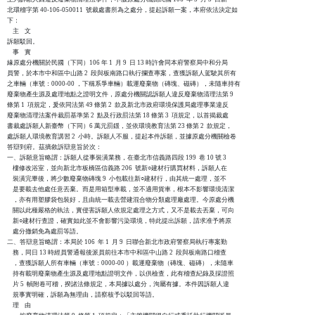
北環稽字第 40-106-050011  號裁處書所為之處分，提起訴願一案，本府依法決定如

下：

    主    文

訴願駁回。

    事    實

緣原處分機關於民國（下同）106 年 1  月 9  日 13 時許會同本府警察局中和分局

員警，於本市中和區中山路 2  段與板南路口執行攔查專案，查獲訴願人駕駛其所有

之車輛（車號：0000-00 ，下稱系爭車輛）載運廢棄物（磚塊、磁磚），未隨車持有

廢棄物產生源及處理地點之證明文件，原處分機關認訴願人違反廢棄物清理法第 9  

條第 1  項規定，爰依同法第 49 條第 2  款及新北市政府環境保護局處理事業違反

廢棄物清理法案件裁罰基準第 2  點及行政罰法第 18 條第 3  項規定，以首揭裁處

書裁處訴願人新臺幣（下同）6 萬元罰鍰，並依環境教育法第 23 條第 2  款規定，

處訴願人環境教育講習 2  小時。訴願人不服，提起本件訴願，並據原處分機關檢卷

答辯到府。茲摘敘訴辯意旨於次：

一、訴願意旨略謂：訴願人從事裝潢業務，在臺北市信義路四段 199  巷 10 號 3 

    樓修改浴室，並向新北市板橋區信義路 206  號新○建材行購買材料，訴願人在

    裝潢完畢後，將少數廢棄物磚塊 9  小包載往新○建材行，由其統一處理，並不

    是要載去他處任意丟棄。而是用箱型車載，並不適用貨車，根本不影響環境清潔

    ，亦有用塑膠袋包裝好，且由統一載去營建混合物分類處理廠處理。今原處分機

    關以此種嚴格的執法，實侵害訴願人依規定處理之方式，又不是載去丟棄，可向

    新○建材行查證，確實如此並不會影響污染環境，特此提出訴願，請求准予將原

    處分撤銷免為處罰等語。

二、答辯意旨略謂：本局於 106  年 1  月 9  日聯合新北市政府警察局執行專案勤

    務，同日 13 時經員警通報後派員前往本市中和區中山路 2  段與板南路口稽查

    ，查獲訴願人所有車輛（車號：0000-00 ）載運廢棄物（磚塊、磁磚），未隨車

    持有載明廢棄物產生源及處理地點證明文件，以供檢查，此有稽查紀錄及採證照

    片 5  幀附卷可稽，揆諸法條規定，本局據以處分，洵屬有據。本件因訴願人違

    規事實明確，訴願為無理由，請察核予以駁回等語。

    理    由
