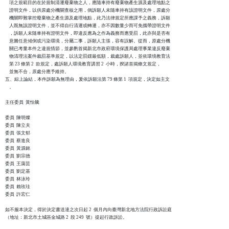
    項之規範目的在於規制清運廢棄物之人，應隨車持有廢棄物產生源及處理地點之

    證明文件，以供原處分機關查核之用，倘訴願人未隨車持有該證明文件，原處分

    機關即難掌控廢棄物之產生源及處理地點，此乃法律規定所應課予之義務，訴願

    人既無該證明文件，並不得自行清運或轉運，亦不因數量少而可免攜帶證明文件

    ，訴願人未隨車持有證明文件，即違反應為之作為義務而應受罰，此亦與是否有

    意圖任意傾倒或污染環境，分屬二事，訴願人主張，容有誤解。從而，原處分機

    關已考量本件之違規情節，並參酌首揭新北市政府環境保護局處理事業違反廢棄

    物清理法案件裁罰基準規定，以法定罰鍰最低額，裁處訴願人，並依環境教育法

    第 23 條第 2  款規定，處訴願人環境教育講習 2  小時，揆諸首揭條文規定，

    並無不合，原處分應予維持。

五、綜上論結，本件訴願為無理由，爰依訴願法第 79 條第 1  項規定，決定如主文

    。

主任委員  黃怡騰

委員  陳明燦

委員  陳立夫

委員  張文郁

委員  蔡進良

委員  黃源銘

委員  劉宗德

委員  王藹芸

委員  劉定基

委員  林泳玲

委員  賴玫珪

委員  許宏仁

如不服本決定，得於決定書送達之次日起 2  個月內向臺灣新北地方法院行政訴訟庭

（地址：新北市土城區金城路 2  段 249  號）提起行政訴訟。
