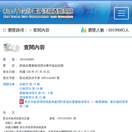
跳至主要內容
瀏覽路徑： >
查閱內容
瀏覽人數：69199085人
查閱內容
案
號：
1051020685
要
旨：
因違反廢棄物清理法事件提起訴願
發文日期：
民國 106 年 07 月 10 日
發文字號：
新北府訴決字第 1061145403 號
相關法條
：
訴願法 第 79 條
行政罰法 第 18 條
廢棄物清理法 第 49、9 條
環境教育法 第 23 條
新北市政府環境保護局處理民眾違反廢棄物清理法（一般廢棄物）案件裁罰基準
第 2 條
全
文：
新北市政府訴願決定書                                  案號：1051020685  號

    訴願人  謝○榮

    原處分機關  新北市政府環境保護局

上列訴願人因違反廢棄物清理法事件，不服原處分機關民國 106  年 5  月 3  日新
