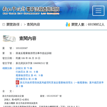
跳至主要內容
瀏覽路徑： >
查閱內容
瀏覽人數：69198852人
查閱內容
案
號：
1051020587
要
旨：
因違反廢棄物清理法事件提起訴願
發文日期：
民國 106 年 06 月 20 日
發文字號：
新北府訴決字第 1060982512 號
相關法條
：
訴願法 第 79 條
行政罰法 第 18、8 條
廢棄物清理法 第 49、9 條
環境教育法 第 23 條
新北市政府環境保護局處理民眾違反廢棄物清理法（一般廢棄物）案件裁罰基準
第 2 條
全
文：
新北市政府訴願決定書                                  案號：1051020587  號

    訴願人  萬○龍即正○企業社

    原處分機關  新北市政府環境保護局

上列訴願人因違反廢棄物清理法事件，不服原處分機關民國（下同）106 年 4  月 1
