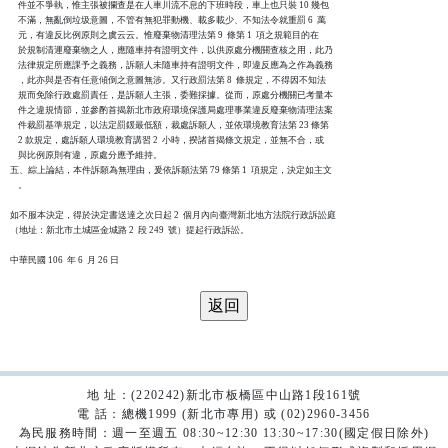
    件並不爭執，惟主張被攔查是在人車川流不息的下班時段，車上也只裝 10 幾包

    不滿，無亂倒垃圾意圖，不管有無犯罪動機、載多載少、不知法令就重罰 6  萬

    元，有違反比例原則之虞云云。惟廢棄物清理法第 9  條第 1  項之規範目的在

    於規制清運廢棄物之人，應隨車持有證明文件，以供原處分機關查核之用，此乃

    法律規定所應課予之義務，訴願人未隨車持有證明文件，即違反應為之作為義務

    ，此亦與是否有任意傾倒之意圖無涉。又行政罰法第 8  條規定，不得因不知法

    規而免除行政處罰責任，是訴願人主張，委難採據。從而，原處分機關已考量本

    件之違規情節，並參酌首揭新北市政府環境保護局處理事業違反廢棄物清理法案

    件裁罰基準規定，以法定罰鍰最低額，裁處訴願人，並依環境教育法第 23 條第

    2 款規定，處訴願人環境教育講習 2  小時，揆諸首揭條文規定，並無不合，或

    與比例原則有違，原處分應予維持。

五、綜上論結，本件訴願為無理由，爰依訴願法第 79 條第 1  項規定，決定如主文

    。

如不服本決定，得於決定書送達之次日起 2  個月內向臺灣新北地方法院行政訴訟庭

（地址：新北市土城區金城路 2  段 249  號）提起行政訴訟。

地 址：(220242)新北市板橋區中山路1段161號
電 話：總機1999 (新北市專用) 或 (02)2960-3456
為民服務時間：週一至週五 08:30~12:30 13:30~17:30(國定假日除外)