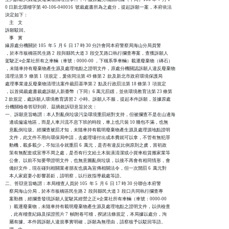
0 日新北環稽字第 40-106-040016  號裁處書所為之處分，提起訴願一案，本府依法

決定如下：

    主    文

訴願駁回。

    事    實

緣原處分機關於 105  年 5  月 6  日 17 時 30 分許會同本府警察局海山分局員警

，於本市板橋區民生路 2  段與縣民大道 3  段交叉路口執行攔查專案，查獲訴願人

駕駛正○企業社所有之車輛（車號：0000-00 ，下稱系爭車輛）載運廢棄物（磚石）

，未隨車持有廢棄物產生源及處理地點之證明文件，原處分機關認訴願人違反廢棄物

清理法第 9  條第 1  項規定，爰依同法第 49 條第 2  款及新北市政府環境保護局

處理事業違反廢棄物清理法案件裁罰基準第 2  點及行政罰法第 18 條第 3  項規定

，以首揭裁處書裁處訴願人新臺幣（下同）6 萬元罰鍰，並依環境教育法第 23 條第

2 款規定，處訴願人環境教育講習 2  小時。訴願人不服，提起本件訴願，並據原處

分機關檢卷答辯到府。茲摘敘訴辯意旨於次：

一、訴願意旨略謂：本人對亂倒垃圾污染環境重罰絕對支持，但被攔查不是在山邊海

    邊或偏遠地區，而是人車川流不息下班的時段，車上也只裝 10 幾包不滿，也無

    意亂倒垃圾。經攔查被罰才知，未隨車持有載明廢棄物產生源及處理源地點證明

    文件，此文件不用向環保局申請，去處理場付出成本費就可以拿，不管有無犯罪

    動機，載多載少，不知法令就重罰 6  萬元，是否有違反比例原則之虞，當初政

    策有無配套或宣導不周之處，是否有行文給土木裝潢清潔或小貨車租賃搬家業等

    公會。以前不知要帶證明文件，也無意圖亂倒垃圾，以後不再會有相同情形，會

    備好文件，現在碰到相關業者朋友也廣為宣傳相關法令，但一次開罰 6  萬元對

    本人家庭妻小影響甚鉅，請明察，以行政指導裁處等語。

二、答辯意旨略謂：本局稽查人員於 105  年 5  月 6  日 17 時 30 分聯合本府警

    察局海山分局，於本市板橋區民生路 2  段與縣民大道 3  段口共同執行攔查專

    案勤務，經攔查發現訴願人駕駛其經營之正○企業社所有車輛（車號：0000-00

    ）載運廢棄物，未隨車持有載明廢棄物產生源及處理地點之證明文件，以供檢查

    ，此有稽查紀錄及採證照片 7  幀附卷可稽，揆諸法條規定，本局據以處分，洵

    屬有據。本件因訴願人違規事實明確，訴願為無理由，請察核予以駁回等語。
