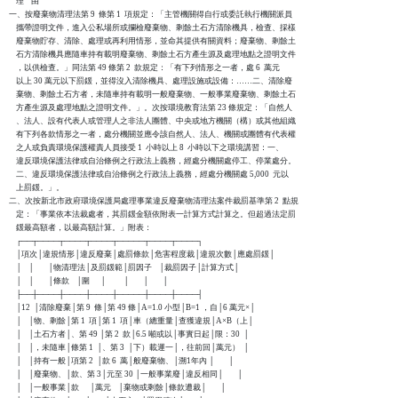
    理    由

一、按廢棄物清理法第 9  條第 1  項規定：「主管機關得自行或委託執行機關派員

    攜帶證明文件，進入公私場所或攔檢廢棄物、剩餘土石方清除機具，檢查、採樣

    廢棄物貯存、清除、處理或再利用情形，並命其提供有關資料；廢棄物、剩餘土

    石方清除機具應隨車持有載明廢棄物、剩餘土石方產生源及處理地點之證明文件

    ，以供檢查。」同法第 49 條第 2  款規定：「有下列情形之一者，處 6  萬元

    以上 30 萬元以下罰鍰，並得沒入清除機具、處理設施或設備：……二、清除廢

    棄物、剩餘土石方者，未隨車持有載明一般廢棄物、一般事業廢棄物、剩餘土石

    方產生源及處理地點之證明文件。」。次按環境教育法第 23 條規定：「自然人

    、法人、設有代表人或管理人之非法人團體、中央或地方機關（構）或其他組織

    有下列各款情形之一者，處分機關並應令該自然人、法人、機關或團體有代表權

    之人或負責環境保護權責人員接受 1  小時以上 8  小時以下之環境講習：一、

    違反環境保護法律或自治條例之行政法上義務，經處分機關處停工、停業處分。

    二、違反環境保護法律或自治條例之行政法上義務，經處分機關處 5,000  元以

    上罰鍰。」。

二、次按新北市政府環境保護局處理事業違反廢棄物清理法案件裁罰基準第 2  點規

    定：「事業依本法裁處者，其罰鍰金額依附表一計算方式計算之。但超過法定罰

    鍰最高額者，以最高額計算。」附表：

    ┌──┬────┬────┬────┬─────┬────┬────┐

    │項次│違規情形│違反廢棄│處罰條款│危害程度裁│違規次數│應處罰鍰│

    │    │        │物清理法│及罰鍰範│罰因子    │裁罰因子│計算方式│

    │    │        │條款    │圍      │          │        │        │

    ├──┼────┼────┼────┼─────┼────┼────┤

    │12  │清除廢棄│第 9  條│第 49 條│A=1.0 小型│B=1 ，自│6 萬元×│

    │    │物、剩餘│第 1  項│第 1  項│車（總重量│查獲違規│A×B（上│

    │    │土石方者│、第 49 │第 2  款│6.5 噸或以│事實日起│限：30  │

    │    │，未隨車│條第 1  │、第 3  │下）載運一│，往前回│萬元）  │

    │    │持有一般│項第 2  │款 6  萬│般廢棄物、│溯1年內 │        │

    │    │廢棄物、│款、第 3│元至 30 │一般事業廢│違反相同│        │

    │    │一般事業│款      │萬元    │棄物或剩餘│條款遭裁│        │
