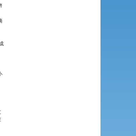











