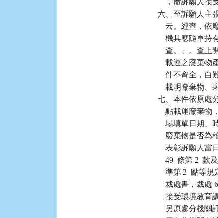
    ，命訴願人
六、至訴願人主
    云。經查，
    機具應隨
    查。」。
    載運之廢
    件不齊全
    載明廢棄
七、本件依原處
    點載運廢
    場填單日
    廢棄物是
    表彰訴願
    49  條
    準第 2 
    裁處書，裁處
    接受環境教
    另原處分