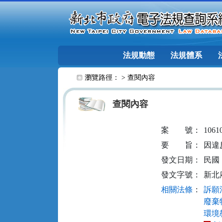
跳至主要內容
法規動態
法規體系
:::
瀏覽路徑： >
查閱內容
查閱內容
案
號：
1061
要
旨：
因違
發文日期：
民國 1
發文字號：
新北府
相關法條
：
訴願法
廢棄物
環境教