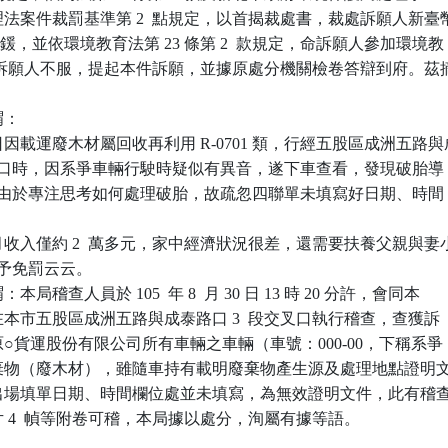
法案件裁罰基準第 2  點規定，以首揭裁處書，裁處訴願人新臺幣
鍰，並依環境教育法第 23 條第 2  款規定，命訴願人參加環境教

時。訴願人不服，提起本件訴願，並據原處分機關檢卷答辯到府。茲摘


：

因載運廢木材屬回收再利用 R-0701 類，行經五股區成洲五路與成
三段交叉口時，因系爭車輛行駛時疑似有異音，遂下車查看，發現破胎導

音出現，由於專注思考如何處理破胎，故疏忽四聯單未填寫好日期、時間

收入僅約 2  萬多元，家中經濟狀況很差，還需要扶養父親與妻小
官給予免罰云云。

稽查人員於 105  年 8  月 30 日 13 時 20 分許，會同本

員在本市五股區成洲五路與成泰路口 3  段交叉口執行稽查，查獲訴

行原○貨運股份有限公司所有車輛之車輛（車號：000-00，下稱系爭

運廢棄物（廢木材），雖隨車持有載明廢棄物產生源及處理地點證明文
文件出場填單日期、時間欄位處並未填寫，為無效證明文件，此有稽查
照片 4  幀等附卷可稽，本局據以處分，洵屬有據等語。
