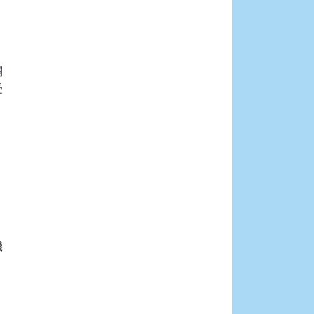









