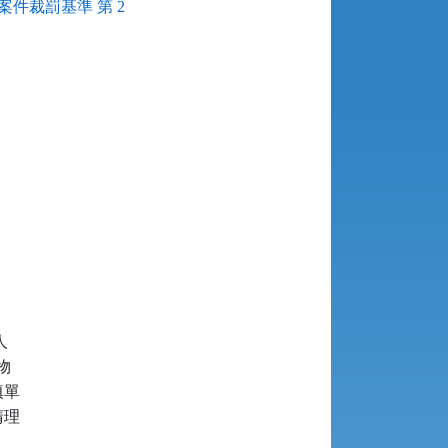
件裁罰基準 第 2




單

理
