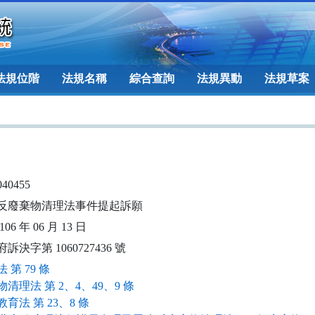
法規位階
法規名稱
綜合查詢
法規異動
法規草案
040455
反廢棄物清理法事件提起訴願
06 年 06 月 13 日
訴決字第 1060727436 號
 第 79 條
清理法 第 2、4、49、9 條
育法 第 23、8 條