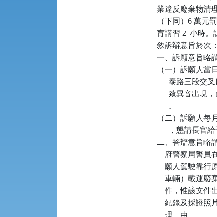
業違反廢棄物清理
（下同）6 萬元罰
育講習 2  小
敘訴辯意旨於次：
一、訴願意旨略謂
（一）訴願人當日
      泰路
      致異
      。

（二）訴願人每月
      ，懇請長
二、答辯意旨略謂：本局
    府警察局警
    願人駕駛靠
    車輛）載
    件，惟該
    紀錄及採證
    理    由
