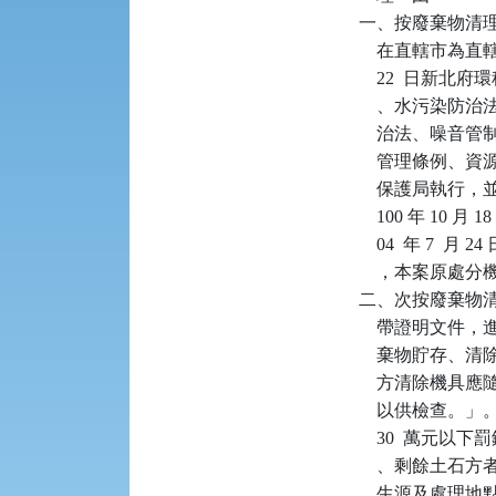
一、按廢棄物清理
    在直轄市為直
    22  日新
    、水污染
    治法、噪
    管理條例
    保護局執行，並廢
    100 年 10
    04  年 
    ，本案原處
二、次按廢棄物清理
    帶證明文
    棄物貯存
    方清除機
    以供檢查。」
    30  萬
    、剩餘土
    生源及處理