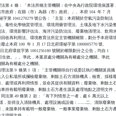
法第 4  條：「本法所稱主管機關：在中央為行政院環境保護署；
轄市政府；在縣（市）為縣（市）政府。」、本府 104  年 7  月 

北府環秘字第 1041270279 號公告：「主旨：本府關於空氣污染防制法

防治法、毒性化學物質管理法、環境用藥管理法、土壤及地下水污染整
音管制法、環境影響評估法、海洋污染防治法、廢棄物清理法、飲用水
、資源回收再利用法、環境教育法所定主管機關權限，劃分予本府環境
止本府 100  年 1  月 17 日北府環秘字第 1000005770 號、

 月 18 日北府環規字第 1001256180 號關於權限劃分之公告，均自 1

7  月 24 日生效。」。準此，本案原處分機關為有權處分之機關。準此

分機關為有權處分之機關。

法第 9  條第 1  項：「主管機關得自行或委託執行機關派員攜

件，進入公私場所或攔檢廢棄物、剩餘土石方清除機具，檢查、採樣廢
、清除、處理或再利用情形，並命其提供有關資料；廢棄物、剩餘土石
具應隨車持有載明廢棄物、剩餘土石方產生源及處理地點之證明文件，
。同法第 49 條第 2  款：「有下列情形之一者，處 6  萬元以上

元以下罰鍰，並得沒入清除機具、處理設施或設備：……二、清除廢棄物

石方者，未隨車持有載明一般廢棄物、一般事業廢棄物、剩餘土石方產
地點之證明文件。」。
