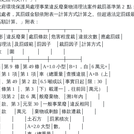
府環境保護局處理事業違反廢棄物清理法案件裁罰基準第 2  點：
本法裁處者，其罰鍰金額依附表一計算方式計算之。但超過法定罰鍰最
最高額計算。」附表：

┬────┬────┬─────┬────┬────┐

規情形│違反廢棄│處罰條款│危害程度裁│違規次數│應處罰鍰│

      │物清理法│及罰鍰範│罰因子    │裁罰因子│計算方式│

  │圍      │          │        │        │

┼────┼────┼─────┼────┼────┤

棄│第 9  條│第 49 條│A=1.0 小型│B=1 ，自│6 萬元×│

、剩餘│第 1  項│第 1  項│車（總重量│查獲違規│A×B（上│

方者│、第 49 │第 2  款│6.5 噸或以│事實日起│限：30  │

未隨車│條第 1  │、第 3  │下）載運一│，往前回│萬元）  │

般│項第 2  │款 6  萬│般廢棄物、│溯1年內 │        │

物、│款、第 3│元至 30 │一般事業廢│違反相同│        │

│款      │萬元    │棄物或剩餘│條款遭裁│        │

       │        │土石方    │罰累積次│        │

     │        │A=2.0 大型│數。    │        │

     │        │車（總重量│        │        │
