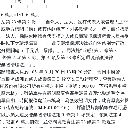
   │        │物        │        │        │

┴────┴────┴─────┴────┴────┘

 萬元×1×1=6  萬元

第 23 條第 2  款：「自然人、法人、設有代表人或管理人之非
、中央或地方機關（構）或其他組織有下列各款情形之一者，處分機關
自然人、法人、機關或團體有代表權之人或負責環境保護權責人員接受
上 8  小時以下之環境講習：二、違反環境保護法律或自治條例之行政

處分機關處 5  千元以上罰鍰。」。同法施行細則第 7  條第 8

8  條第 2  項第 3  款、第 3  項及第 23 條所定環境保護法律

、廢棄物清理法。」。

人員於 105  年 8  月 30 日 13 時 20 分許，會同本府警

本市五股區成洲五路與成泰路口 3  段交叉口執行稽查，查獲訴願人

○貨運股份有限公司所有車輛之車輛（車號：000-00，下稱系爭車輛

棄物（廢木材），雖隨車持有載明廢棄物產生源及處理地點證明文件，
出場填單日期、時間欄位處並未填寫，為無效證明文件，此有原處分機
本（稽查紀錄編號：04-E-01065916 ）、採證照片數幀等在卷可憑

關以訴願人違反廢棄物清理法第 9  條第 1  項規定，依同法第 4

 款規定，裁處 6  萬元罰鍰，並依環境教育法第 23 條第 2  款規定
