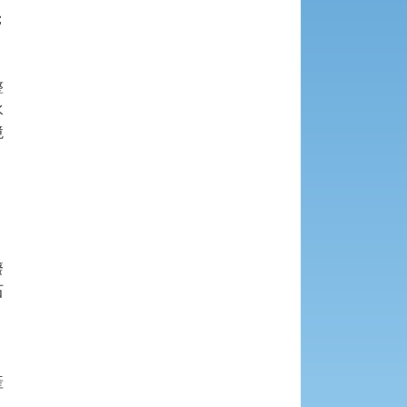















