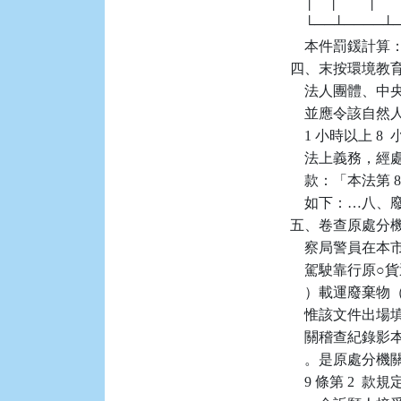
    │    │        │     
    └──┴────
    本件罰鍰計算：6
四、末按環境教育法
    法人團體
    並應令該
    1 小時以
    法上義務，經
    款：「本法第 
    如下：…八
五、卷查原處分機關稽查
    察局警員在
    駕駛靠行原
    ）載運廢
    惟該文件
    關稽查紀錄影
    。是原處分機
    9 條第 2 