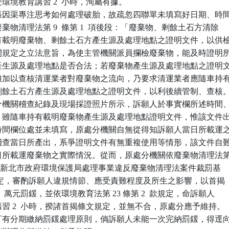
接受環境教育講習 2  小時，洵屬有據。

張因渠專注思考如何處理破胎，故疏忽四聯單未填寫好日期、時間
依廢棄物清理法第 9  條第 1  項後段：「廢棄物、剩餘土石方清除

車持有載明廢棄物、剩餘土石方產生源及處理地點之證明文件，以供檢
查上開規定之立法意旨，為使主管機關派員攔檢廢棄物，能及時證明所
棄物產生源及處理地點是否合法；若廢棄物產生源及處理地點之證明文
，自難加以查核清運業者對廢棄物之流向，乃要求清運業者應隨車持有
物、剩餘土石方產生源及處理地點之證明文件，以利後續管制、查核。
分機關稽查紀錄及現場採證照片所示，訴願人於事實欄所述時間、
棄物，雖隨車持有載明廢棄物產生源及處理地點證明文件，惟該文件出
期、時間欄位處並未填寫，原處分機關自無從得知訴願人當日所載運之
否為稽查當日所產出，系爭證明文件有無重複使用等情形，該文件自難
人當日所載運廢棄物之實際情況。從而，原處分機關依廢棄物清理法第
第 2  款及新北市政府環境保護局處理事業違反廢棄物清理法案件裁罰基

 點等規定，審酌訴願人違規情節、應受責難程度及所生之影響，以首揭

 6  萬元罰鍰，並依環境教育法第 23 條第 2  款規定，命訴願人

育講習 2  小時，揆諸首揭條文規定，並無不合，原處分應予維持。

機關訂有分期繳納罰鍰處理原則，倘訴願人未能一次完納罰鍰，得逕向