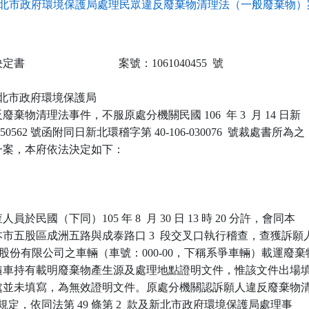
北市政府環境保護局處理民眾違反廢棄物清理法（一般廢棄物）案
                            案號：1061040455  號

 新北市政府環境保護局

棄物清理法事件，不服原處分機關民國 106  年 3  月 14 日新

50562 號函附同日新北環稽字第 40-106-030076  號裁處書所為之

案，本府依法決定如下：

於民國（下同）105 年 8  月 30 日 13 時 20 分許，會同本

市五股區成洲五路與成泰路口 3  段交叉口執行稽查，查獲訴願人
股份有限公司之車輛（車號：000-00，下稱系爭車輛）載運廢棄物
隨車持有載明廢棄物產生源及處理地點證明文件，惟該文件出場填
處並未填寫，為無效證明文件。原處分機關認訴願人違反廢棄物清
  項規定，依同法第 49 條第 2  款及新北市政府環境保護局處理事
