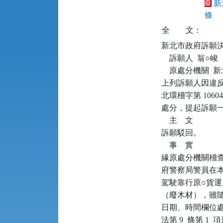
新
條
全
文：
新北市政府訴願決定書      
    訴願人  翁○峻

    原處分機關 
上列訴願人因違反廢
北環稽字第 10604
處分，提起訴願一
    主    文

訴願駁回。

    事    實

緣原處分機關稽查人員
府警察局警員在本
駕駛靠行原○貨運
（廢木材），雖
日期、時間欄位
法第 9  條第 1