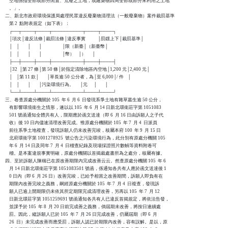
    空地係指全部或部分閒置、荒廢之土地，或建築物四周全部或部分未利用之土地

    。」。

二、新北市政府環境保護局處理民眾違反廢棄物清理法（一般廢棄物）案件裁罰基準

    第 2  點附表規定（如下表）：

    ┌──┬────┬────┬──────────┬────┬────┐

    │項次│違反法條│裁罰法條│違反事實            │罰鍰上下│裁罰基準│

    │    │        │        │                    │限（新臺│（新臺幣│

    │    │        │        │                    │幣）    │）      │

    ├──┼────┼────┼──────────┼────┼────┤

    │32  │第 27 條│第 50 條│於指定清除地區內空地│1,200 元│2,400 元│

    │    │第 11 款│        │草長逾 50 公分者，為│至 6,000│/ 件    │

    │    │        │        │污染環境行為。      │元      │        │

    └──┴────┴────┴──────────┴────┴────┘

三、卷查原處分機關於 105  年 6  月 6  日發現系爭土地有雜草叢生逾 50 公分，

    有影響環境衛生之情形，遂以以 105  年 6  月 14 日新北環衛莊字第 1051083

    501 號函通知全體共有人，限期應於函文送達（即 6  月 16 日由訴願人之子代

    收）後 10 日內儘速清理改善完成。惟原處分機關於 105  年 7  月 4  日派員

    前往系爭土地複查，發現訴願人仍未改善完竣，核屬本府 100  年 9  月 15 日

    北府環衛字第 1001278925  號公告之污染環境行為，此分別有原處分機關 105

    年 6  月 14 日及同年 7  月 4  日稽查紀錄及現場採證照片數幀等資料附卷可

    稽。是本案違規事實明確，原處分機關以首揭裁處書所為之處分，核屬有據。

四、至於訴願人陳稱已在原改善期限內完成改善云云。然查原處分機關 105  年 6 

    月 14 日新北環衛莊字第 1051083501 號函，係通知各共有人應於函文送達後 1

    0 日內（即 6  月 26 日）改善完竣，已給予相當之改善期間，訴願人即負有在

    期限內改善完竣之義務，嗣經原處分機關於 105  年 7  月 4  日複查，發現訴

    願人已逾上開期限仍未依其所定期限完成清理改善，另再以 105  年 7  月 12

    日新北環莊字第 1051259691 號函通知各共有人已違反首揭規定，將依法告發，

    並課予於 105  年 8  月 20 日前完成善之義務，倘屆期未改善，將按日連續處

    罰。因此，縱訴願人已於 105  年 7  月 26 日完成改善，仍屬屆期（即 6  月 

    26  日）未完成改善而應受罰，訴願人認已於期限內改善，容有誤解。是以，原
