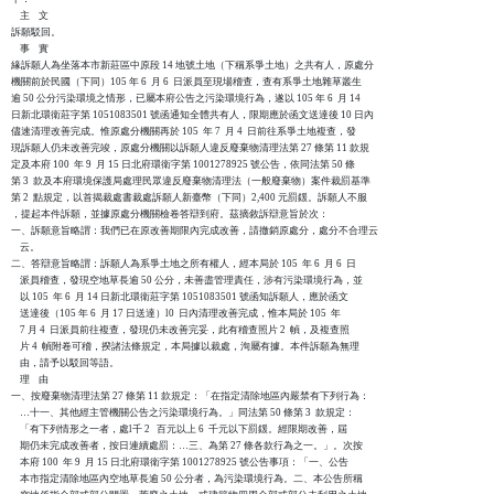
    主    文

訴願駁回。

    事    實

緣訴願人為坐落本市新莊區中原段 14 地號土地（下稱系爭土地）之共有人，原處分

機關前於民國（下同）105 年 6  月 6  日派員至現場稽查，查有系爭土地雜草叢生

逾 50 公分污染環境之情形，已屬本府公告之污染環境行為，遂以 105 年 6  月 14

日新北環衛莊字第 1051083501 號函通知全體共有人，限期應於函文送達後 10 日內

儘速清理改善完成。惟原處分機關再於 105  年 7  月 4  日前往系爭土地複查，發

現訴願人仍未改善完竣，原處分機關以訴願人違反廢棄物清理法第 27 條第 11 款規

定及本府 100  年 9  月 15 日北府環衛字第 1001278925 號公告，依同法第 50 條

第 3  款及本府環境保護局處理民眾違反廢棄物清理法（一般廢棄物）案件裁罰基準

第 2  點規定，以首揭裁處書裁處訴願人新臺幣（下同）2,400 元罰鍰。訴願人不服

，提起本件訴願，並據原處分機關檢卷答辯到府。茲摘敘訴辯意旨於次：

一、訴願意旨略謂：我們已在原改善期限內完成改善，請撤銷原處分，處分不合理云

    云。

二、答辯意旨略謂：訴願人為系爭土地之所有權人，經本局於 105  年 6  月 6  日

    派員稽查，發現空地草長逾 50 公分，未善盡管理責任，涉有污染環境行為，並

    以 105  年 6  月 14 日新北環衛莊字第 1051083501 號函知訴願人，應於函文

    送達後（105 年 6  月 17 日送達）l0  日內清理改善完成，惟本局於 105  年 

    7 月 4  日派員前往複查，發現仍未改善完妥，此有稽查照片 2  幀，及複查照

    片 4  幀附卷可稽，揆諸法條規定，本局據以裁處，洵屬有據。本件訴願為無理

    由，請予以駁回等語。

    理    由

一、按廢棄物清理法第 27 條第 11 款規定：「在指定清除地區內嚴禁有下列行為：

    …十一、其他經主管機關公告之污染環境行為。」同法第 50 條第 3  款規定：

    「有下列情形之一者，處l千 2   百元以上 6  千元以下罰鍰。經限期改善，屆

    期仍未完成改善者，按日連續處罰：…三、為第 27 條各款行為之一。」。次按

    本府 100  年 9  月 15 日北府環衛字第 1001278925 號公告事項：「一、公告

    本市指定清除地區內空地草長逾 50 公分者，為污染環境行為。二、本公告所稱
