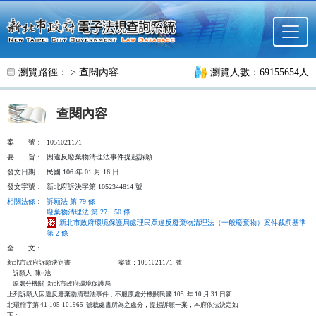
跳至主要內容
瀏覽路徑： >
查閱內容
瀏覽人數：69155654人
查閱內容
案
號：
1051021171
要
旨：
因違反廢棄物清理法事件提起訴願
發文日期：
民國 106 年 01 月 16 日
發文字號：
新北府訴決字第 1052344814 號
相關法條
：
訴願法 第 79 條
廢棄物清理法 第 27、50 條
新北市政府環境保護局處理民眾違反廢棄物清理法（一般廢棄物）案件裁罰基準
第 2 條
全
文：
新北市政府訴願決定書                                  案號：1051021171  號

    訴願人  陳○池

    原處分機關  新北市政府環境保護局

上列訴願人因違反廢棄物清理法事件，不服原處分機關民國 105  年 10 月 31 日新

北環稽字第 41-105-101965  號裁處書所為之處分，提起訴願一案，本府依法決定如

下：
