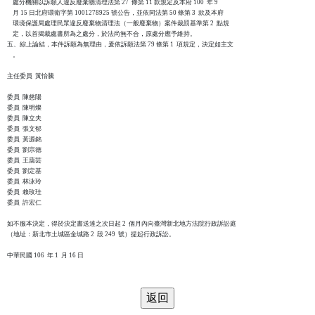
    處分機關以訴願人違反廢棄物清理法第 27  條第 11 款規定及本府 100  年 9 

    月 15 日北府環衛字第 1001278925 號公告，並依同法第 50 條第 3  款及本府

    環境保護局處理民眾違反廢棄物清理法（一般廢棄物）案件裁罰基準第 2  點規

    定，以首揭裁處書所為之處分，於法尚無不合，原處分應予維持。

五、綜上論結，本件訴願為無理由，爰依訴願法第 79 條第 1  項規定，決定如主文

    。

主任委員  黃怡騰

委員  陳慈陽

委員  陳明燦

委員  陳立夫

委員  張文郁

委員  黃源銘

委員  劉宗德

委員  王藹芸

委員  劉定基

委員  林泳玲

委員  賴玫珪

委員  許宏仁

如不服本決定，得於決定書送達之次日起 2  個月內向臺灣新北地方法院行政訴訟庭

（地址：新北市土城區金城路 2  段 249  號）提起行政訴訟。

中華民國 106  年 1  月 16 日
