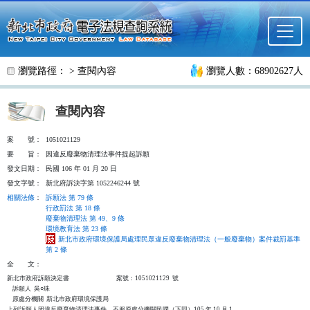
跳至主要內容
瀏覽路徑： >
查閱內容
瀏覽人數：68902627人
查閱內容
案
號：
1051021129
要
旨：
因違反廢棄物清理法事件提起訴願
發文日期：
民國 106 年 01 月 20 日
發文字號：
新北府訴決字第 1052246244 號
相關法條
：
訴願法 第 79 條
行政罰法 第 18 條
廢棄物清理法 第 49、9 條
環境教育法 第 23 條
新北市政府環境保護局處理民眾違反廢棄物清理法（一般廢棄物）案件裁罰基準
第 2 條
全
文：
新北市政府訴願決定書                                  案號：1051021129  號

    訴願人  吳○珠

    原處分機關  新北市政府環境保護局

上列訴願人因違反廢棄物清理法事件，不服原處分機關民國（下同）105 年 10 月 1
