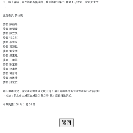
五、綜上論結，本件訴願為無理由，爰依訴願法第 79 條第 1  項規定，決定如主文

    。

主任委員  黃怡騰

委員  陳慈陽

委員  陳明燦

委員  陳立夫

委員  張文郁

委員  蔡進良

委員  黃源銘

委員  劉宗德

委員  景玉鳳

委員  王藹芸

委員  劉定基

委員  李永裕

委員  林泳玲

委員  賴玫珪

委員  許宏仁

如不服本決定，得於決定書送達之次日起 2  個月內向臺灣新北地方法院行政訴訟庭

（地址：新北市土城區金城路 2  段 249  號）提起行政訴訟。

中華民國 106  年 1  月 20 日
