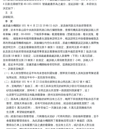
4 日新北環稽字第 40-105-100031  號裁處書所為之處分，提起訴願一案，本府依法

決定如下：

    主    文

訴願駁回。

    事    實

緣原處分機關於 105  年 4  月 22 日 19 時 15 分許，派員會同新北市政府警察局

員警，於本市泰山區中央路與新民路口執行攔查勤務，查獲司機吳基培駕駛訴願人所

有車輛（車號：00-0000 ，下稱系爭車輛）載運廢棄物（營建混合物：廢水泥塊、廢

磚塊），雖隨車持有載明廢棄物產生源隨車證明文件，惟該證明文件除廢棄物種類及

再利用或處理機構地點外，其餘欄位均空白未填寫，原處分機關爰認定訴願人攜帶無

效證明文件，已違反廢棄物清理法第 9  條第 1  項規定，爰依同法第 49 條第 2  

款及新北市政府環境保護局處理事業違反廢棄物清理法案件裁罰基準第 2  點及行政

罰法第 18 條第 3  項規定，以首揭裁處書裁處訴願人新臺幣（下同）6 萬元罰鍰，

並依環境教育法第 23 條第 2  款規定，處訴願人環境教育講習 2  小時。訴願人不

服，提起本件訴願，並據原處分機關檢卷答辯到府。茲摘敘訴辯意旨於次：

一、訴願意旨略謂：

（一）本人特別聲明在這半年內未曾收到通知書，開單當天稽查人員有說會寄陳述通

      知單給我，而我這半年中一直煎熬等待通知。

（二）吳基培於 105  年 4  月 22 日在我住家附近泰山明志路二段 62 號 4  樓工

      作，至晚間約 7  點收工，將一些工具和沒用完的材料與少部分可回收的水泥

      砂混合物載回家，當時有 2  名明志派出所員警一路跟蹤到我家樓下，這 2  

      位員警可以證明我沒有亂倒廢棄物（更何況當時回收場早已就下班）。

（三）因為車上載的是工具與剩餘的材料沒有土石方，晚間下班很累想早點休息不便

      整理，想隔天再做分類，若有可回收的再去回收，就這樣也被稽查員開了（他

      說要罰 6  萬元的罰單），我辛苦做工一天賺沒多少錢，6 萬元是我幾個月的

      生活費，希望能從輕處理。

（四）經過仔細分類整理後，只剩幾包水泥砂（可再利用的）回收物和塑膠袋，並不

      會嚴重影響環境衛生，為此原處分機關用了廢棄物清理法第 9  條裁罰（因為

      覺得自己車上沒有嚴重污染之虞的廢棄物，也沒有土石方，或許是本人對法規
