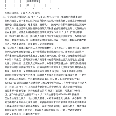
    │    │        │        │        │害事業廢棄│        │        │

    │    │        │        │        │物        │        │        │

    └──┴────┴────┴────┴─────┴────┴────┘

    本件罰鍰計算：6 萬 X1X1=6 萬元

三、卷查原處分機關於 105  年 4  月 22 日 19 時 15 分許，派員會同新北市政府

    警察局員警，於本市泰山區中央路與新民路口執行攔查勤務，查獲系爭車輛載運

    廢棄物（營建混合物：廢水泥塊、廢磚塊），雖隨車持有載明廢棄物產生源隨車

    證明文件，惟該證明文件除廢棄物種類及再利用或處理機構地點外，其餘欄位均

    空白未填寫，經原處分機關參行政院環境保護署 100  年 6  月 21 日環署廢字

    第 1000052048 號公告，認訴願人所持之證明文件為無效證明文件，乃當場拍照

    存證，並作成稽查紀錄，此有原處分機關稽查紀錄表、採證照片數幀等影本在卷

    可憑，揆諸上揭法條，系爭處分，於法洵屬有據。

四、至訴願人主張車上載的是工具與剩餘的材料，沒有土石方，分類整理後，只剩幾

    包水泥砂回收物和塑膠袋，並不會嚴重影響環境衛生云云。參卷附之採證照片，

    系爭車輛所載運之物雖非土石方，然確為廢水泥塊、廢磚塊，依廢棄物清理法第

    9 條第 1  項規定，廢棄物清除機具應隨車持有廢棄物產生源及處理地點之證明

    文件，以供檢查；且駕駛人從事裝修業，亦隨車攜帶證明文件，應可認知悉載運

    廢物清除應隨車攜帶證明文件，故隨車攜帶未填寫完全之證明文件即與前揭公告

    有違，而應受罰。又廢棄物清理法第 9  條第 1  項規定，係課予載運廢物清除

    者應隨車攜帶證明文件之義務，此與是否會有任意傾倒或污染環境之虞，分屬二

    事，訴願人容有誤解。另原處分機關以 105  年 5  月 5  日新北環衛五字第 1

    050809716 號函請訴願人陳述意見，因未獲會晤訴願人，亦無受領文書之同居人

    等，而於 105  年 5  月 10 將文書寄存於泰山貴子路郵局，此有原處分機關送

    達證書影本附卷可稽，依行政程序法第 72 條第 1  項前段、同法第 73 條第 1

    項、第 74 條規定及法務部 93 年 4  月 13 日法律字第 0930014628 號函釋，

    已生合法送達之效力，非如訴願人所述，未給予陳述意見之機會，併予敘明。原

    處分機關已考量本件之違規情節，並參酌首揭新北市政府環境保護局處理事業違

    反廢棄物清理法案件裁罰基準規定，以法定罰鍰最低額，裁處訴願人，並依環境

    教育法第 23 條第 2  款規定，處訴願人環境教育講習 2  小時，揆諸首揭條文

    規定，並無不合，原處分應予維持。
