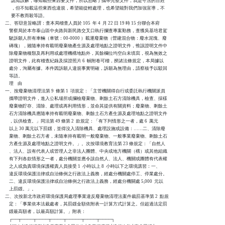
      認知誤解，哪知載些東西要文件，所以忽略了攜帶完整文件，我是守法的百姓

      ，但不知載這些東西也違規，希望能從輕處理，也希望能對我們加強宣導，不

      要不教而殺等語。

二、答辯意旨略謂：查本局稽查人員於 105  年 4  月 22 日 19 時 15 分聯合本府

    警察局於本市泰山區中央路與新民路交叉口執行攔查專案勤務，查獲吳基培君駕

    駛訴願人所有車輛（車號：00-0000 ）載運廢棄物（營建混合物：廢水泥塊、廢

    磚塊），雖隨車持有載明廢棄物產生源及處理地點之證明文件，惟該證明文件中

    除廢棄物種類及再利用或處理機構地點外，其餘欄位均空白未填寫，視為無效之

    證明文件，此有稽查紀錄及採證照片 6  幀附卷可稽，揆諸法條規定，本局據以

    處分，洵屬有據。本件因訴願人違規事實明確，訴願為無理由，請察核予以駁回

    等語。

    理    由

一、按廢棄物清理法第 9  條第 1  項規定：「主管機關得自行或委託執行機關派員

    攜帶證明文件，進入公私場所或攔檢廢棄物、剩餘土石方清除機具，檢查、採樣

    廢棄物貯存、清除、處理或再利用情形，並命其提供有關資料；廢棄物、剩餘土

    石方清除機具應隨車持有載明廢棄物、剩餘土石方產生源及處理地點之證明文件

    ，以供檢查。」同法第 49 條第 2  款規定：「有下列情形之一者，處 6  萬元

    以上 30 萬元以下罰鍰，並得沒入清除機具、處理設施或設備：……二、清除廢

    棄物、剩餘土石方者，未隨車持有載明一般廢棄物、一般事業廢棄物、剩餘土石

    方產生源及處理地點之證明文件。」。次按環境教育法第 23 條規定：「自然人

    、法人、設有代表人或管理人之非法人團體、中央或地方機關（構）或其他組織

    有下列各款情形之一者，處分機關並應令該自然人、法人、機關或團體有代表權

    之人或負責環境保護權責人員接受 1  小時以上 8  小時以下之環境講習：一、

    違反環境保護法律或自治條例之行政法上義務，經處分機關處停工、停業處分。

    二、違反環境保護法律或自治條例之行政法上義務，經處分機關處 5,000  元以

    上罰鍰。」。

二、次按新北市政府環境保護局處理事業違反廢棄物清理法案件裁罰基準第 2  點規

    定：「事業依本法裁處者，其罰鍰金額依附表一計算方式計算之。但超過法定罰

    鍰最高額者，以最高額計算。」附表：

    ┌──┬────┬────┬────┬─────┬────┬────┐
