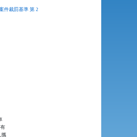
件裁罰基準 第 2




有

攜
