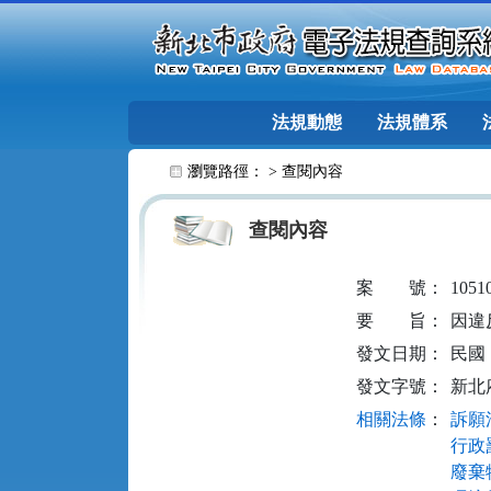
跳至主要內容
法規動態
法規體系
:::
瀏覽路徑： >
查閱內容
查閱內容
案
號：
1051
要
旨：
因違
發文日期：
民國 1
發文字號：
新北府
相關法條
：
訴願法
行政罰
廢棄物