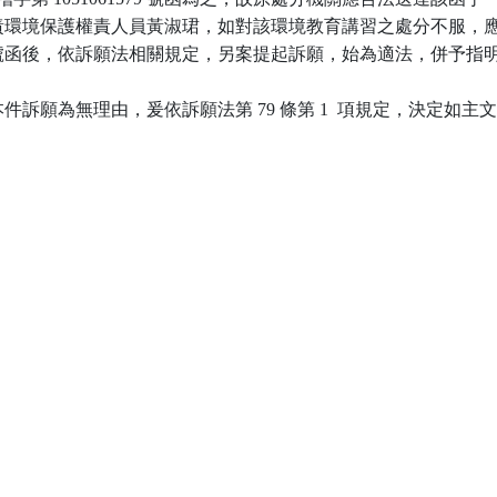
屬負責環境保護權責人員黃淑珺，如對該環境教育講習之處分不服，應
前揭號函後，依訴願法相關規定，另案提起訴願，始為適法，併予指明
訴願為無理由，爰依訴願法第 79 條第 1  項規定，決定如主文