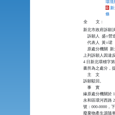
環境教
新
條
全
文：
新北市政府訴願決定書      
    訴願人  盛○
    代表人  黃○珺

    原處分機關 
上列訴願人因違反廢
4 日新北環稽字第 1
書所為之處分，提
    主    文

訴願駁回。

    事    實

緣原處分機關於 105
永和區環河西路 
號：000-00
廢棄物產生源隨