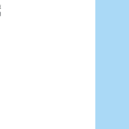





