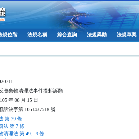
法規位階
法規名稱
綜合查詢
法規異動
法規草案
020711
反廢棄物清理法事件提起訴願
05 年 08 月 15 日
訴決字第 1051437518 號
 第 79 條
法 第 7 條
清理法 第 49、9 條