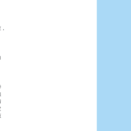
，
















