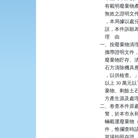
    有載明廢
    無效之證明
    ，本局據
    誤，本件訴
    理    由

一、按廢棄物清理法
    攜帶證明
    廢棄物貯
    石方清除
    ，以供檢查。
    以上 30
    棄物、剩
    方產生源及
二、卷查本件原處分機關
    警，於本市
    輛載運廢
    件，惟攔
    當場拍照