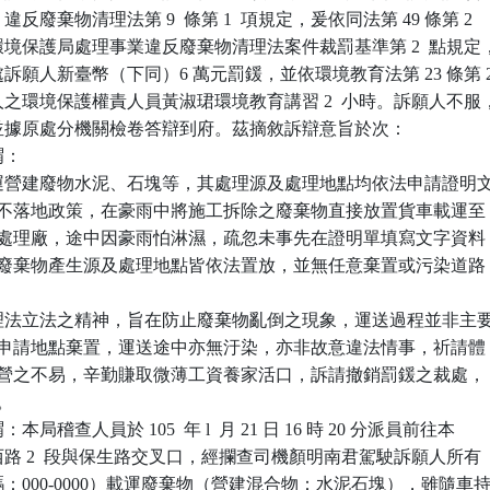
廢棄物清理法第 9  條第 1  項規定，爰依同法第 49 條第 2

境保護局處理事業違反廢棄物清理法案件裁罰基準第 2  點規定，
願人新臺幣（下同）6 萬元罰鍰，並依環境教育法第 23 條第 2
之環境保護權責人員黃淑珺環境教育講習 2  小時。訴願人不服，
並據原處分機關檢卷答辯到府。茲摘敘訴辯意旨於次：

：

運營建廢物水泥、石塊等，其處理源及處理地點均依法申請證明文
配合垃圾不落地政策，在豪雨中將施工拆除之廢棄物直接放置貨車載運至

地點宏國處理廠，途中因豪雨怕淋濕，疏忽未事先在證明單填寫文字資料

攔查，然廢棄物產生源及處理地點皆依法置放，並無任意棄置或污染道路

理法立法之精神，旨在防止廢棄物亂倒之現象，運送過程並非主要
本案既依申請地點棄置，運送途中亦無汙染，亦非故意違法情事，祈請體

本工程經營之不易，辛勤賺取微薄工資養家活口，訴請撤銷罰鍰之裁處，

。

稽查人員於 105  年 l  月 21 日 16 時 20 分派員前往本

河西路 2  段與保生路交叉口，經攔查司機顏明南君駕駛訴願人所有

號碼：000-0000）載運廢棄物（營建混合物：水泥石塊），雖隨車持