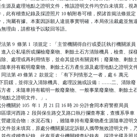
棄物產生源及處理地點之證明文件，惟該證明文件均空白未填寫，視為
文件，此有稽查紀錄及採證照片 10 幀附卷可稽，揆諸首揭法條規定

以處分，洵屬有據。本案因訴願人違規事實明確，本局依法裁處並無違
願為無理由，請察核予以駁回等語。

第 9  條第 1  項規定：「主管機關得自行或委託執行機關派員

文件，進入公私場所或攔檢廢棄物、剩餘土石方清除機具，檢查、採樣
存、清除、處理或再利用情形，並命其提供有關資料；廢棄物、剩餘土
機具應隨車持有載明廢棄物、剩餘土石方產生源及處理地點之證明文件
」同法第 49 條第 2  款規定：「有下列情形之一者，處 6  萬元

 萬元以下罰鍰，並得沒入清除機具、處理設施或設備：……二、清除廢

餘土石方者，未隨車持有載明一般廢棄物、一般事業廢棄物、剩餘土石
處理地點之證明文件。」。

於 105  年 1  月 21 日 16 時 20 分許會同本府警察局員

永和區環河西路 2  段與保生路交叉路口執行攔查專案，查獲系爭車

棄物（營建混合物：水泥石塊），雖隨車持有廢棄物產生源隨車證明文
查時該文件並未填寫，原處分機關爰認定訴願人攜帶無效證明文件，乃
存證，並作成稽查紀錄，此有原處分機關稽查紀錄表、採證光碟及照片