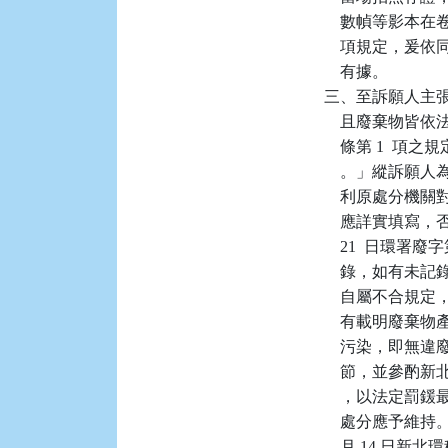
    數幀等影本
    項規定，爰依
    有據。

三、至訴願人主
    且廢棄物
    條第 1 
    。」縱訴願
    利原處分
    應詳實填寫，
    21  日環
    錄，如有
    自屬不合
    有載明廢
    污染，即
    節，並參
    ，以法定
    處分應予維
    月 14 日