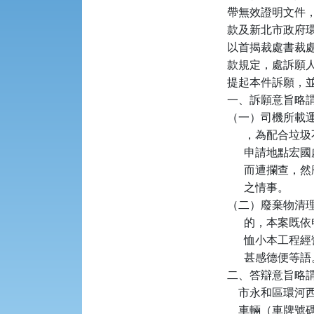
帶無效證明文件，違反
款及新北市政府環
以首揭裁處書裁處訴
款規定，處訴願人
提起本件訴願，
一、訴願意旨略謂
（一）司機所載
      ，為
      申請
      而遭
      之情事。

（二）廢棄物清
      的，
      恤小
      甚感德便等語
二、答辯意旨略謂：本局
    市永和區環
    車輛（車牌