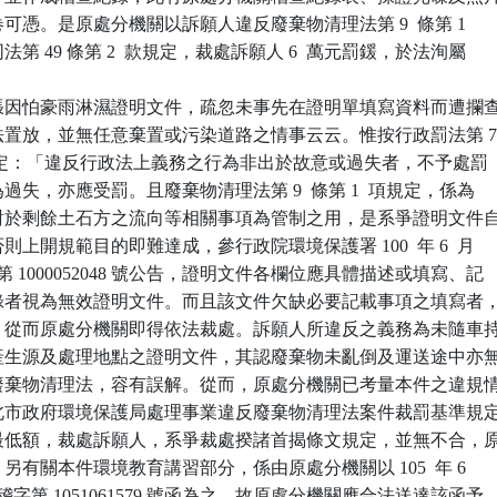
在卷可憑。是原處分機關以訴願人違反廢棄物清理法第 9  條第 1  

同法第 49 條第 2  款規定，裁處訴願人 6  萬元罰鍰，於法洵屬

張因怕豪雨淋濕證明文件，疏忽未事先在證明單填寫資料而遭攔查
皆依法置放，並無任意棄置或污染道路之情事云云。惟按行政罰法第 7
 項之規定：「違反行政法上義務之行為非出於故意或過失者，不予處罰

人為過失，亦應受罰。且廢棄物清理法第 9  條第 1  項規定，係為

機關對於剩餘土石方之流向等相關事項為管制之用，是系爭證明文件自
否則上開規範目的即難達成，參行政院環境保護署 100  年 6  月 

署廢字第 1000052048 號公告，證明文件各欄位應具體描述或填寫、記

未記錄者視為無效證明文件。而且該文件欠缺必要記載事項之填寫者，
規定，從而原處分機關即得依法裁處。訴願人所違反之義務為未隨車持
棄物產生源及處理地點之證明文件，其認廢棄物未亂倒及運送途中亦無
無違廢棄物清理法，容有誤解。從而，原處分機關已考量本件之違規情
酌新北市政府環境保護局處理事業違反廢棄物清理法案件裁罰基準規定
罰鍰最低額，裁處訴願人，系爭裁處揆諸首揭條文規定，並無不合，原
持。另有關本件環境教育講習部分，係由原處分機關以 105  年 6 

新北環稽字第 1051061579 號函為之，故原處分機關應合法送達該函予
