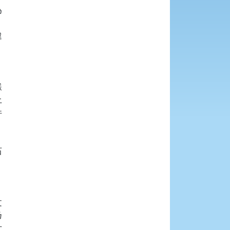

















